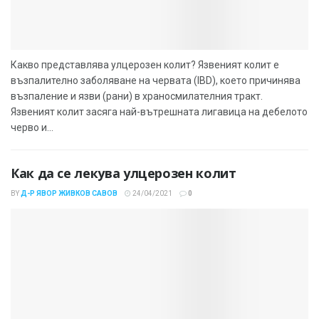
Какво представлява улцерозен колит? Язвеният колит е
възпалително заболяване на червата (IBD), което причинява
възпаление и язви (рани) в храносмилателния тракт.
Язвеният колит засяга най-вътрешната лигавица на дебелото
черво и...
Как да се лекува улцерозен колит
BY
Д-Р ЯВОР ЖИВКОВ САВОВ
24/04/2021
0