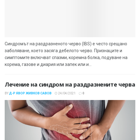
Синдромът на раздразненото черво (IBS) е често срещано
заболяване, което засяга дебелото черво. Признаците и
симптомите включват спазми, коремна болка, подуване на
корема, газове и диария или запек или и...
Лечение на синдром на раздразнените черва
BY
Д-Р ЯВОР ЖИВКОВ САВОВ
24/04/2021
0