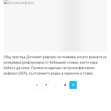
Общ преглед Детският рефлукс се появява, когато храната се
резервира (рефлуксира) от бебешкия стомах, което кара
бебето да плюе. Понякога наричан гастроезофагеален
рефлукс (GER), състоянието рядко е сериозно и става...
1
…
4
5