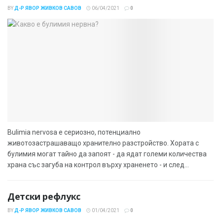
BY
Д-Р ЯВОР ЖИВКОВ САВОВ
06/04/2021
0
Bulimia nervosa е сериозно, потенциално
животозастрашаващо хранително разстройство. Хората с
булимия могат тайно да запоят - да ядат големи количества
храна със загуба на контрол върху храненето - и след...
Детски рефлукс
BY
Д-Р ЯВОР ЖИВКОВ САВОВ
01/04/2021
0