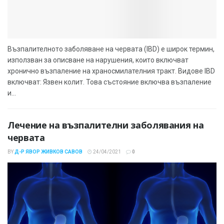
Възпалителното заболяване на червата (IBD) е широк термин,
използван за описване на нарушения, които включват
хронично възпаление на храносмилателния тракт. Видове IBD
включват: Язвен колит. Това състояние включва възпаление
и...
Лечение на възпалителни заболявания на
червата
BY
Д-Р ЯВОР ЖИВКОВ САВОВ
24/04/2021
0