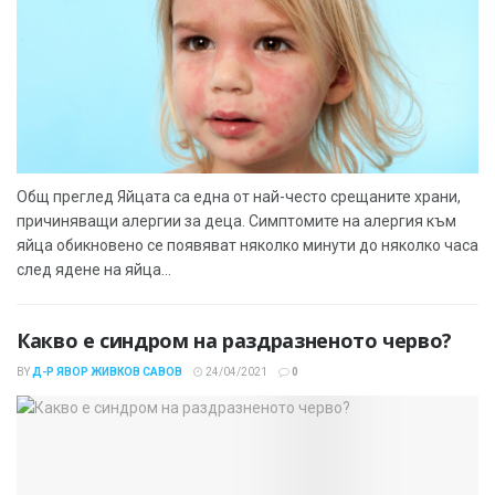
Общ преглед Яйцата са една от най-често срещаните храни,
причиняващи алергии за деца. Симптомите на алергия към
яйца обикновено се появяват няколко минути до няколко часа
след ядене на яйца...
Какво е синдром на раздразненото черво?
BY
Д-Р ЯВОР ЖИВКОВ САВОВ
24/04/2021
0