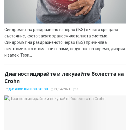
Синдромът на раздразненото черво (IBS) е често срещано
състояние, което засяга храносмилателната система.
Синдромът на раздразненото черво (IBS) причинява
симптоми като стомашни спазми, подуване на корема, диария
и запек. Тези...
Диагностицирайте и лекувайте болестта на
Crohn
BY
Д-Р ЯВОР ЖИВКОВ САВОВ
24/04/2021
0