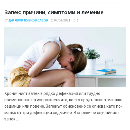
Запек: причини, симптоми и лечение
BY
Д-Р ЯВОР ЖИВКОВ САВОВ
07/04/2021
0
Хроничният запек е рядко дефекация или трудно
преминаване на изпражненията, което продължава няколко
седмици или повече. Запекът обикновено се описва като по-
малко от три дефекации седмично. Въпреки че случайният
запек...