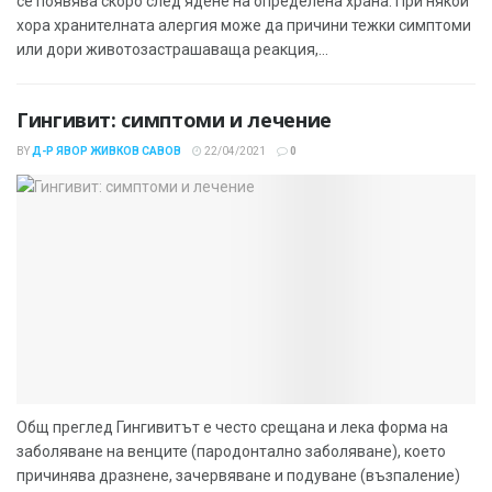
се появява скоро след ядене на определена храна. При някои
хора хранителната алергия може да причини тежки симптоми
или дори животозастрашаваща реакция,...
Гингивит: симптоми и лечение
BY
Д-Р ЯВОР ЖИВКОВ САВОВ
22/04/2021
0
Общ преглед Гингивитът е често срещана и лека форма на
заболяване на венците (пародонтално заболяване), което
причинява дразнене, зачервяване и подуване (възпаление)