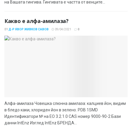
на Вашата гингива. Гингивата е частта от венците...
Какво е алфа-амилаза?
BY
Д-Р ЯВОР ЖИВКОВ САВОВ
09/04/2021
0
Алфа-амилаза Човешка слюнна амилаза: калциев йон, видим
в бледо каки, ​​хлориден йон в зелено. PDB 1SMD
Идентификатори № на ЕО 3.2.1.0 CAS номер 9000-90-2 Бази
данни IntEnz Изглед IntEnz БРЕНДА...