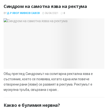
Синдром на самотна язва на ректума
BY
Д-Р ЯВОР ЖИВКОВ САВОВ
06/04/2021
0
Общ преглед Синдромът на солитарна ректална язва е
състояние, което се появява, когато една или повече
отворени рани (язви) се развият в ректума. Ректумът е
мускулна тръба, свързана с края...
Какво е булимия нервна?