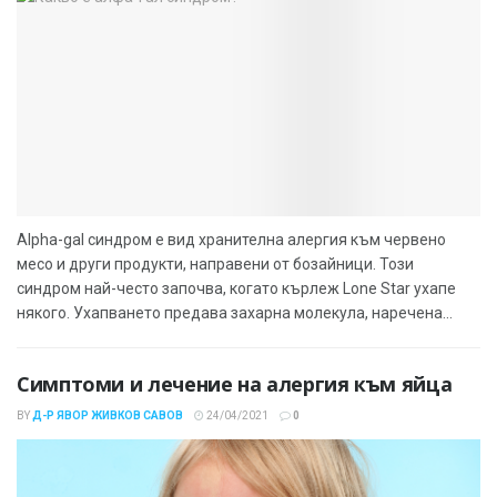
Alpha-gal синдром е вид хранителна алергия към червено
месо и други продукти, направени от бозайници. Този
синдром най-често започва, когато кърлеж Lone Star ухапе
някого. Ухапването предава захарна молекула, наречена...
Симптоми и лечение на алергия към яйца
BY
Д-Р ЯВОР ЖИВКОВ САВОВ
24/04/2021
0