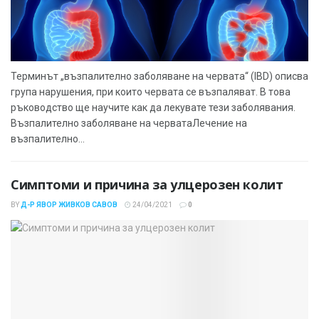
Терминът „възпалително заболяване на червата“ (IBD) описва
група нарушения, при които червата се възпаляват. В това
ръководство ще научите как да лекувате тези заболявания.
Възпалително заболяване на черватаЛечение на
възпалително...
Симптоми и причина за улцерозен колит
BY
Д-Р ЯВОР ЖИВКОВ САВОВ
24/04/2021
0