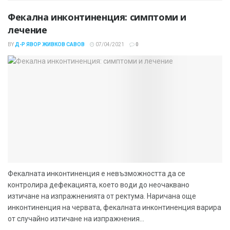
Фекална инконтиненция: симптоми и
лечение
BY
Д-Р ЯВОР ЖИВКОВ САВОВ
07/04/2021
0
Фекалната инконтиненция е невъзможността да се
контролира дефекацията, което води до неочаквано
изтичане на изпражненията от ректума. Наричана още
инконтиненция на червата, фекалната инконтиненция варира
от случайно изтичане на изпражнения...