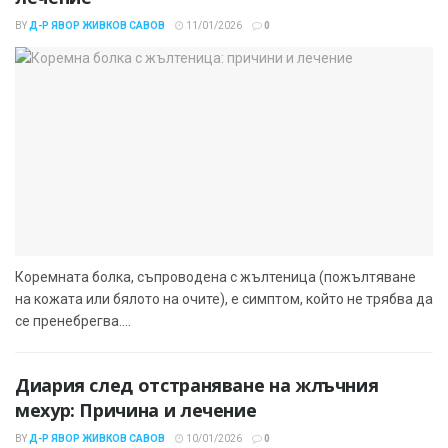
BY
Д-Р ЯВОР ЖИВКОВ САВОВ
11/01/2026
0
Коремната болка, съпроводена с жълтеница (пожълтяване
на кожата или бялото на очите), е симптом, който не трябва да
се пренебрегва....
Диария след отстраняване на жлъчния
мехур: Причина и лечение
BY
Д-Р ЯВОР ЖИВКОВ САВОВ
10/01/2026
0