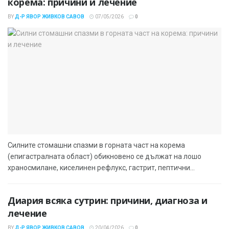
корема: причини и лечение
BY
Д-Р ЯВОР ЖИВКОВ САВОВ
07/05/2026
0
Силните стомашни спазми в горната част на корема
(епигастралната област) обикновено се дължат на лошо
храносмилане, киселинен рефлукс, гастрит, пептични...
Диария всяка сутрин: причини, диагноза и
лечение
BY
Д-Р ЯВОР ЖИВКОВ САВОВ
20/04/2026
0