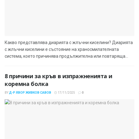
Какво представлява диарията с жлъчни киселини? Диарията
с жлъчни киселини е състояние на храносмилателната
система, което причинява продължителна или повтаряща...
8 причини за кръв в изпражненията и
коремна болка
BY
Д-Р ЯВОР ЖИВКОВ САВОВ
17/11/2025
0