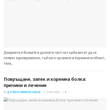
Диарията и болките в долната част на гърба могат да се
появят едновременно, тъй като органите в коремната област,
таза,...
Повръщане, запек и коремна болка:
причини и лечение
BY
Д-Р ЯВОР ЖИВКОВ САВОВ
16/04/2026
0