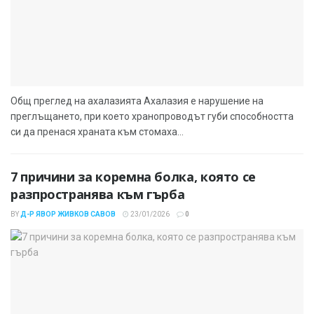
Общ преглед на ахалазията Ахалазия е нарушение на
преглъщането, при което хранопроводът губи способността
си да пренася храната към стомаха...
7 причини за коремна болка, която се
разпространява към гърба
BY
Д-Р ЯВОР ЖИВКОВ САВОВ
23/01/2026
0