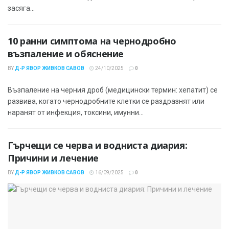
засяга...
10 ранни симптома на чернодробно
възпаление и обяснение
BY
Д-Р ЯВОР ЖИВКОВ САВОВ
24/10/2025
0
Възпаление на черния дроб (медицински термин: хепатит) се
развива, когато чернодробните клетки се раздразнят или
наранят от инфекция, токсини, имунни...
Гърчещи се черва и водниста диария:
Причини и лечение
BY
Д-Р ЯВОР ЖИВКОВ САВОВ
16/09/2025
0