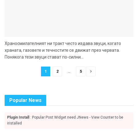
Храносмилателният ни тракт често издава звуци, когато
храната, газовете и течностите се движат през червата.
Понякога тези звуци стават по-силни...
1
2
…
5
Popular News
Plugin Install
: Popular Post Widget need JNews - View Counter to be
installed