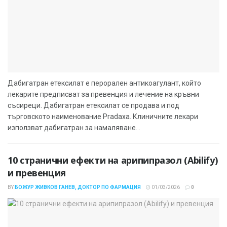
Дабигатран етексилат е перорален антикоагулант, който
лекарите предписват за превенция и лечение на кръвни
съсиреци. Дабигатран етексилат се продава и под
търговското наименование Pradaxa. Клиничните лекари
използват дабигатран за намаляване...
10 странични ефекти на арипипразол (Abilify)
и превенция
BY
БОЖУР ЖИВКОВ ГАНЕВ, ДОКТОР ПО ФАРМАЦИЯ
01/03/2026
0