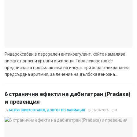
Ривароксабан е перорален антикоагулант, който намалява
риска от опасни кръвни съсиреци. Това лекарство се
предписва за профилактика на инсулт при хора с неклапанна
предсърдна аритмия, за лечение на дълбока венозна...
6 странични ефекти на дабигатран (Pradaxa)
и превенция
BY
БОЖУР ЖИВКОВ ГАНЕВ, ДОКТОР ПО ФАРМАЦИЯ
01/03/2026
0