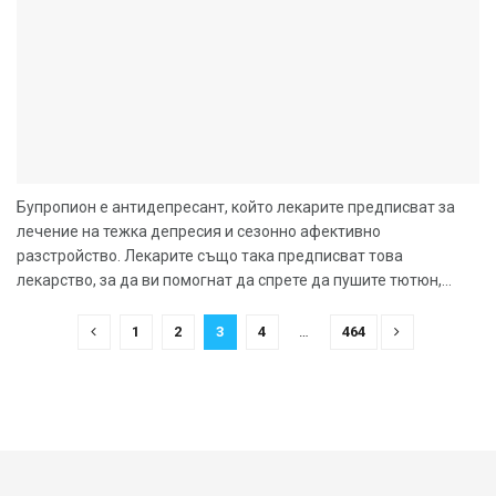
Бупропион е антидепресант, който лекарите предписват за
лечение на тежка депресия и сезонно афективно
разстройство. Лекарите също така предписват това
лекарство, за да ви помогнат да спрете да пушите тютюн,...
1
2
3
4
…
464