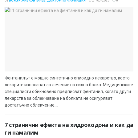
BY
БОЖУР ЖИВКОВ ГАНЕВ, ДОКТОР ПО ФАРМАЦИЯ
21/03/2026
0
Фентанилът е мощно синтетично опиоидно лекарство, което
лекарите използват за лечение на силна болка. Медицинските
специалисти обикновено предписват фентанил, когато други
лекарства за облекчаване на болката не осигуряват
достатъчно облекчение....
7 странични ефекта на хидрокодона и как да
ги намалим