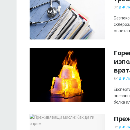
BY
Д-Р Л
Безпоко
склероза
съчетани
Горе
изпо
врат
BY
Д-Р Л
Експерт
внезапн
болка или
Преж
BY
Д-Р Л