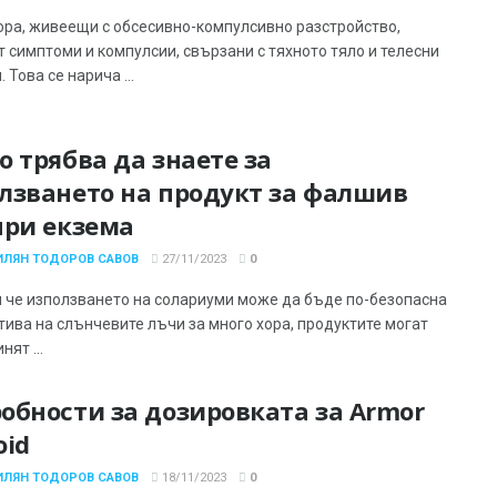
ора, живеещи с обсесивно-компулсивно разстройство,
т симптоми и компулсии, свързани с тяхното тяло и телесни
 Това се нарича ...
о трябва да знаете за
лзването на продукт за фалшив
при екзема
ИЛЯН ТОДОРОВ САВОВ
27/11/2023
0
 че използването на солариуми може да бъде по-безопасна
тива на слънчевите лъчи за много хора, продуктите могат
нят ...
обности за дозировката за Armor
oid
ИЛЯН ТОДОРОВ САВОВ
18/11/2023
0