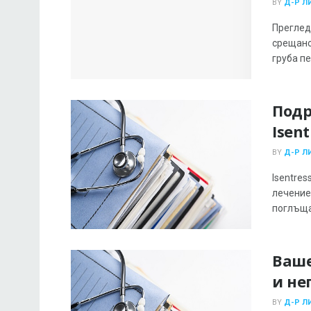
BY
Д-Р Л
Преглед 
срещано
груба пет
Подр
Isent
BY
Д-Р Л
Isentres
лечение
поглъщат
Ваше
и не
BY
Д-Р Л