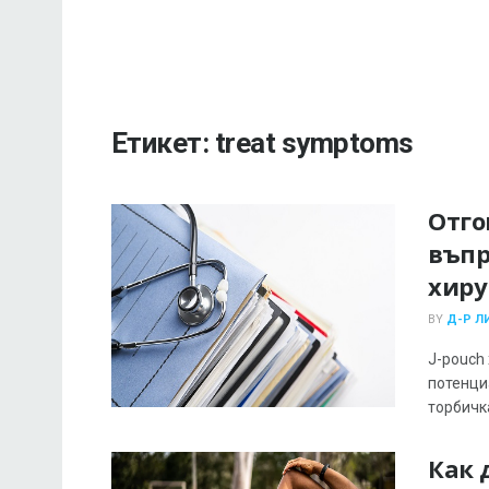
Етикет:
treat symptoms
Отго
въпр
хиру
BY
Д-Р Л
J-pouch
потенци
торбичкат
Как 