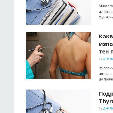
Много х
изпитва
функции.
Какв
изпо
тен 
BY
Д-Р Л
Въпреки
алтерна
да причи
Подр
Thyr
BY
Д-Р Л