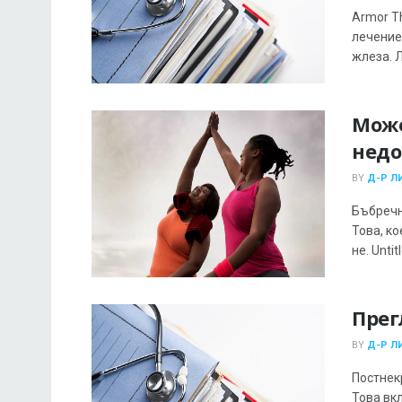
Armor Th
лечение
жлеза. Л
Може
недо
BY
Д-Р Л
Бъбречн
Това, к
не. Untit
Прег
BY
Д-Р Л
Постнек
Това вк