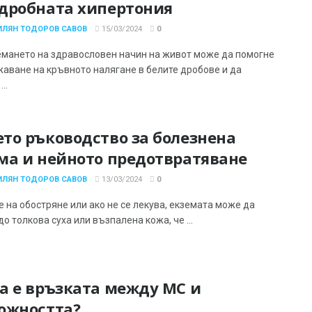
дробната хипертония
ИЛЯН ТОДОРОВ САВОВ
15/03/2024
0
мането на здравословен начин на живот може да помогне
жаване на кръвното налягане в белите дробове и да
..
то ръководство за болезнена
ма и нейното предотвратяване
ИЛЯН ТОДОРОВ САВОВ
13/03/2024
0
е на обостряне или ако не се лекува, екземата може да
о толкова суха или възпалена кожа, че ...
а е връзката между МС и
ожността?