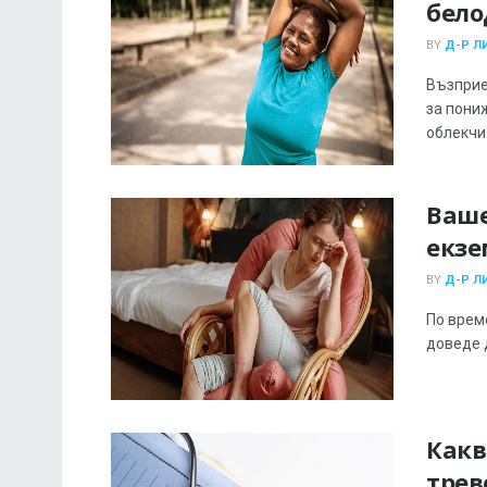
бело
BY
Д-Р Л
Възприе
за пони
облекчи .
Ваше
екзе
BY
Д-Р Л
По врем
доведе д
Какв
трев