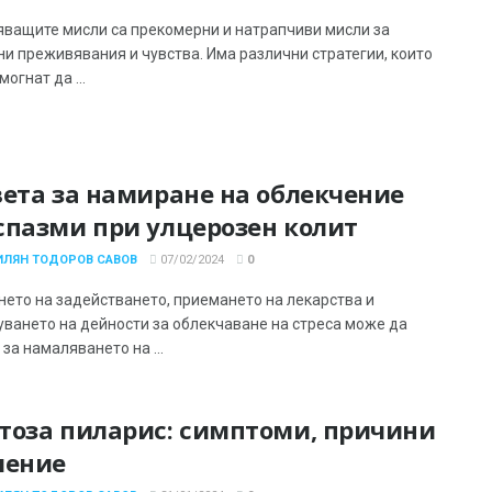
ващите мисли са прекомерни и натрапчиви мисли за
ни преживявания и чувства. Има различни стратегии, които
могнат да ...
вета за намиране на облекчение
спазми при улцерозен колит
ИЛЯН ТОДОРОВ САВОВ
07/02/2024
0
нето на задействането, приемането на лекарства и
уването на дейности за облекчаване на стреса може да
за намаляването на ...
тоза пиларис: симптоми, причини
чение