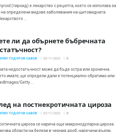
yroid (тироид) е лекарство с рецепта, което се използва за
 на определени видове заболявания на щитовидната
екарството ...
те ли да обърнете бъбречната
статъчност?
ИЛЯН ТОДОРОВ САВОВ
03/11/2023
0
ата недостатъчност може да бъде остра или хронична.
оето имате, ще определи дали е потенциално обратимо или
ledImages/Getty ...
лед на постнекротичната цироза
ИЛЯН ТОДОРОВ САВОВ
02/11/2023
0
ротичната цироза се нарича още макронодуларна цироза.
лючва области на белези в черния дроб, наречени възли,