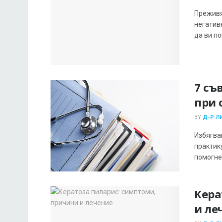
Преживя
негатив
да ви по
7 съ
при 
BY
Д-Р Л
Избягва
практик
помогне 
Кера
и ле