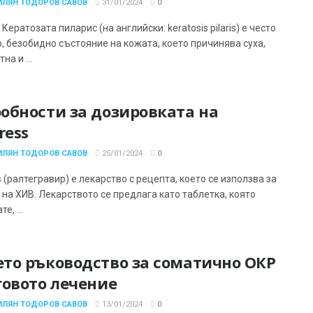
ИЛЯН ТОДОРОВ САВОВ
31/01/2024
0
Кератозата пиларис (на английски: keratosis pilaris) е често
, безобидно състояние на кожата, което причинява суха,
на и ...
обности за дозировката на
ress
ИЛЯН ТОДОРОВ САВОВ
25/01/2024
0
s (ралтегравир) е лекарство с рецепта, което се използва за
 на ХИВ. Лекарството се предлага като таблетка, която
е, ...
то ръководство за соматично ОКР
говото лечение
ИЛЯН ТОДОРОВ САВОВ
13/01/2024
0