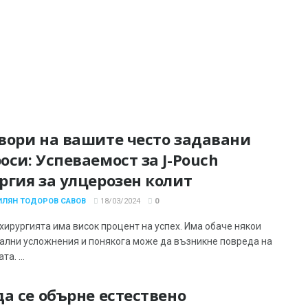
вори на вашите често задавани
оси: Успеваемост за J-Pouch
ргия за улцерозен колит
ИЛЯН ТОДОРОВ САВОВ
18/03/2024
0
 хирургията има висок процент на успех. Има обаче някои
ални усложнения и понякога може да възникне повреда на
а. ...
да се обърне естествено