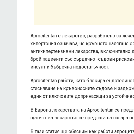
Aprocitentan е лекарство, разработено за леч
хипертония означава, че кръвното налягане 
антихипертензивни лекарства, включително д
брой пациенти със сърдечно -съдови рискови
инсулт и бъбречна недостатъчност.
Aprocitentan работи, като блокира ендотелин
стесняване на кръвоносните съдове и задърж
един от ключовите допринасящи за устойчиво
В Европа лекарствата на Aprocitentan се пред
щати това лекарство се предлага на пазара по
В тази статия ще обясним как работи апроцит