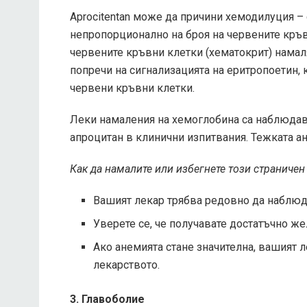
Aprocitentan може да причини хемодилуция –
непропорционално на броя на червените кръвн
червените кръвни клетки (хематокрит) намал
попречи на сигнализацията на еритропоетин,
червени кръвни клетки.
Леки намаления на хемоглобина са наблюдава
апроцитан в клинични изпитвания. Тежката ан
Как да намалите или избегнете този страничен
Вашият лекар трябва редовно да наблюд
Уверете се, че получавате достатъчно же
Ако анемията стане значителна, вашият 
лекарството.
3. Главоболие