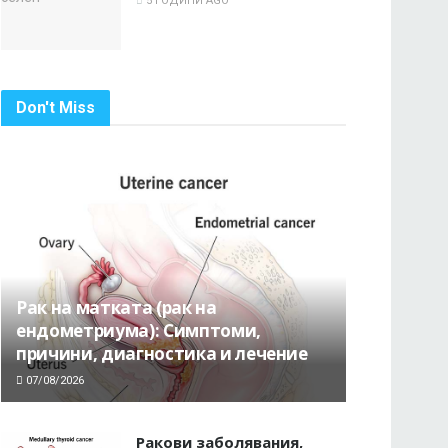
5 ГОДИНИ AGO
Don't Miss
Рак на матката (рак на
ендометриума): Симптоми,
причини, диагностика и лечение
07/08/2026
Ракови заболявания,