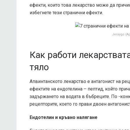
ефекти, които това лекарство може да причин
избегнете тези странични ефекти.
Jeraygo (A
Как работи лекарствата
тяло
Апвинтанското лекарство е антагонист на рец
ефектите на ендотелина – пептид, който при
задържането на водата в бъбреците. По -конкр
рецепторите, което го прави двоен антагонис
Ендотелин и кръвно налягане