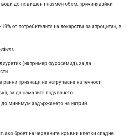
с води до повишен плазмен обем, причинявайки
18% от потребителите на лекарства за апроцитан, в
 ефект:
иуретик (например фуросемид), за да
сти.
е ранни признаци на натрупване на течност.
ка, за да намалите подуването.
де до минимум задържането на натрий.
т, ако броят на червените кръвни клетки спадне.