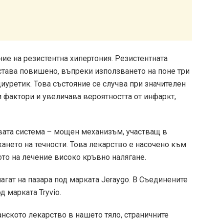
ение на резистентна хипертония. Резистентната
остава повишено, въпреки използването на поне три
иуретик. Това състояние се случва при значителен
 фактори и увеличава вероятността от инфаркт,
овата система – мощен механизъм, участващ в
ането на течности. Това лекарство е насочено към
то на лечение високо кръвно налягане.
лагат на пазара под марката Jeraygo. В Съединените
д марката Tryvio.
анското лекарство в нашето тяло, страничните