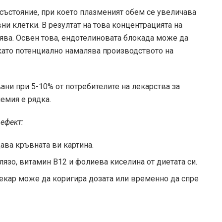
 състояние, при което плазменият обем се увеличава
и клетки. В резултат на това концентрацията на
ява. Освен това, ендотелиновата блокада може да
 като потенциално намалява производството на
ни при 5-10% от потребителите на лекарства за
емия е рядка.
 ефект:
ава кръвната ви картина.
лязо, витамин В12 и фолиева киселина от диетата си.
лекар може да коригира дозата или временно да спре