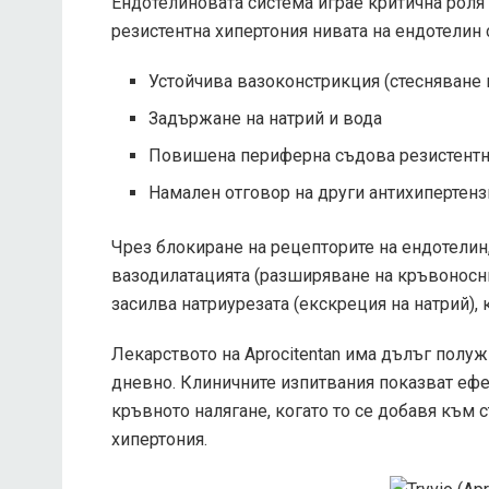
Ендотелиновата система играе критична роля 
резистентна хипертония нивата на ендотелин 
Устойчива вазоконстрикция (стесняване
Задържане на натрий и вода
Повишена периферна съдова резистентн
Намален отговор на други антихипертен
Чрез блокиране на рецепторите на ендотелин
вазодилатацията (разширяване на кръвоносни
засилва натриурезата (екскреция на натрий),
Лекарството на Aprocitentan има дълъг полуж
дневно. Клиничните изпитвания показват ефе
кръвното налягане, когато то се добавя към 
хипертония.