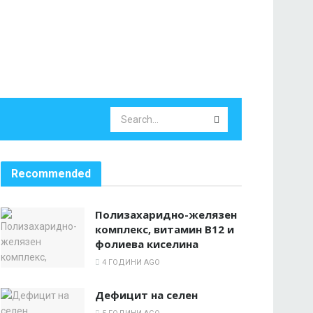
Recommended
Полизахаридно-желязен
комплекс, витамин B12 и
фолиева киселина
4 ГОДИНИ AGO
Дефицит на селен