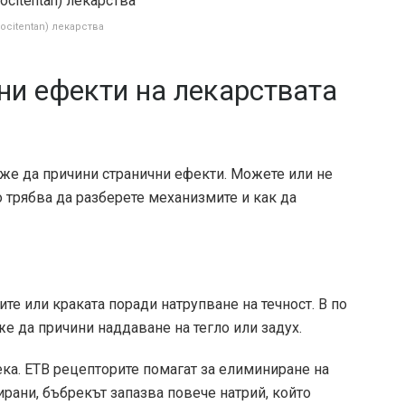
rocitentan) лекарства
ни ефекти на лекарствата
оже да причини странични ефекти. Можете или не
о трябва да разберете механизмите и как да
те или краката поради натрупване на течност. В по
же да причини наддаване на тегло или задух.
ека. ETB рецепторите помагат за елиминиране на
ирани, бъбрекът запазва повече натрий, който