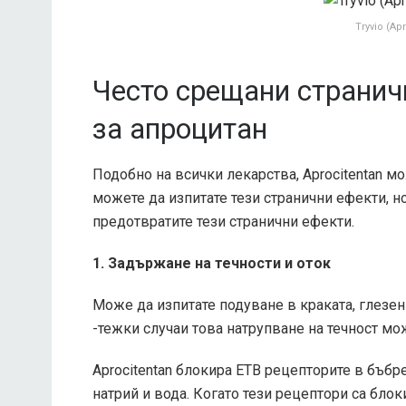
Tryvio (Ap
Често срещани странич
за апроцитан
Подобно на всички лекарства, Aprocitentan м
можете да изпитате тези странични ефекти, н
предотвратите тези странични ефекти.
1. Задържане на течности и оток
Може да изпитате подуване в краката, глезени
-тежки случаи това натрупване на течност мо
Aprocitentan блокира ETB рецепторите в бъбр
натрий и вода. Когато тези рецептори са блок