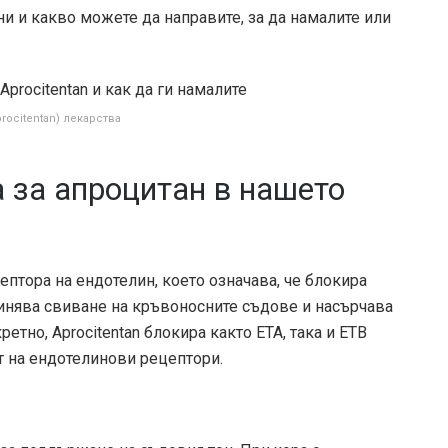
и и какво можете да направите, за да намалите или
procitentan) лекарства
 за апроцитан в нашето
ептора на ендотелин, което означава, че блокира
чинява свиване на кръвоносните съдове и насърчава
етно, Aprocitentan блокира както ETA, така и ETB
т на ендотелинови рецептори.