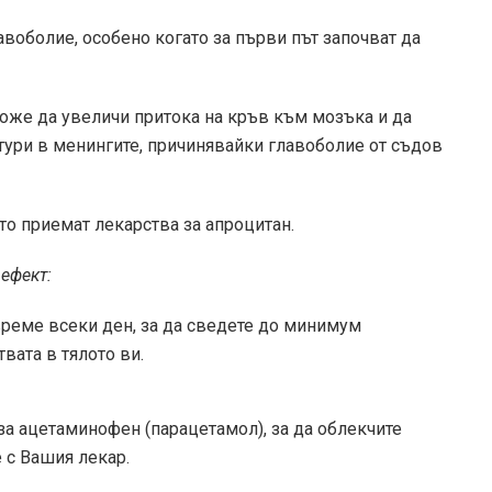
воболие, особено когато за първи път започват да
може да увеличи притока на кръв към мозъка и да
тури в менингите, причинявайки главоболие от съдов
ито приемат лекарства за апроцитан.
 ефект:
време всеки ден, за да сведете до минимум
вата в тялото ви.
за ацетаминофен (парацетамол), за да облекчите
 с Вашия лекар.