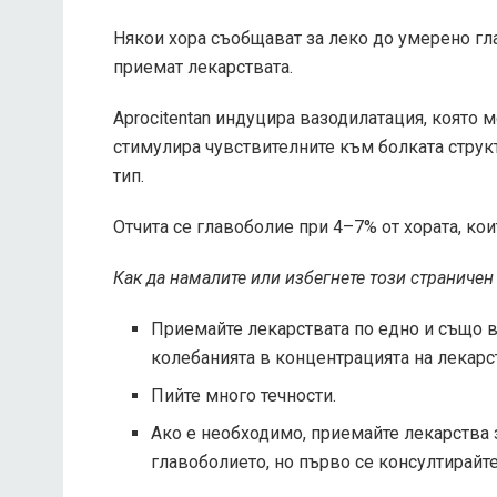
Някои хора съобщават за леко до умерено гла
приемат лекарствата.
Aprocitentan индуцира вазодилатация, която 
стимулира чувствителните към болката струк
тип.
Отчита се главоболие при 4–7% от хората, ко
Как да намалите или избегнете този страничен
Приемайте лекарствата по едно и също 
колебанията в концентрацията на лекарст
Пийте много течности.
Ако е необходимо, приемайте лекарства 
главоболието, но първо се консултирайте