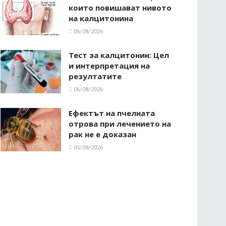
които повишават нивото
на калцитонина
06/08/2026
Тест за калцитонин: Цел
и интерпретация на
резултатите
06/08/2026
Ефектът на пчелната
отрова при лечението на
рак не е доказан
05/08/2026