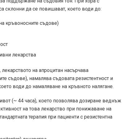
за поддържане на съдовия тон. При хора с
са склонни да се повишават, което води до:
 на кръвоносните съдове)
ост
зивни лекарства
, лекарството на апроцитан насърчава
те съдове), намалява съдовата резистентност и
 което води до намаляване на кръвното налягане.
ивот (~ 44 часа), което позволява дозиране веднъж
ктивност на това лекарство при понижаване на
стандартната терапия при пациенти с резистентна