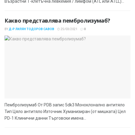
Възрастни Т-клетъчна левкемия / лимфом (ATL или ATLL)...
Какво представлява пембролизумаб?
BY
Д-Р ЛИЛЯН ТОДОРОВ САВОВ
25/03/2021
0
Пембролизумаб От PDB запис 5dk3 Моноклонално антитяло
Тип Цяло антитяло Източник Хуманизиран (от мишката) Цел
PD-1 Клинични данни Търговски имена...