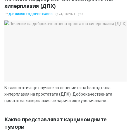
хиперплазия (ДПХ)
BY
Д-Р ЛИЛЯН ТОДОРОВ САВОВ
24/03/2021
0
В тази статия ще научите за лечението на bзагадъчна
хиперплазия на простатата (ДПХ). Доброкачествената
простатна хиперплазия се нарича още увеличаване...
Какво представляват карциноидните
тумори