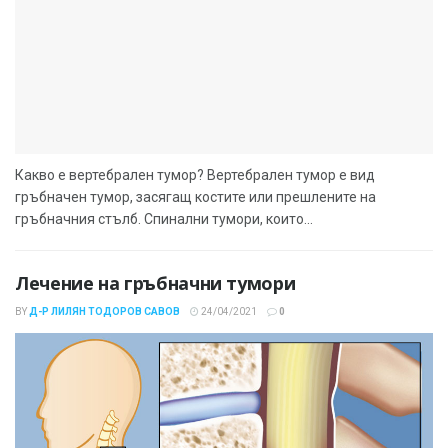
Какво е вертебрален тумор? Вертебрален тумор е вид
гръбначен тумор, засягащ костите или прешлените на
гръбначния стълб. Спинални тумори, които...
Лечение на гръбначни тумори
BY
Д-Р ЛИЛЯН ТОДОРОВ САВОВ
24/04/2021
0