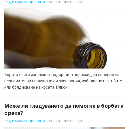
BY
Д-Р ЛИЛЯН ТОДОРОВ САВОВ
09/08/2021
0
Хората често използват водороден пероксид за лечение на
незначителни порязвания и ожулвания, избелване на зъбите
или боядисване на косата. Някои...
Може ли гладуването да помогне в борбата
с рака?
BY
Д-Р ЛИЛЯН ТОДОРОВ САВОВ
09/08/2021
0