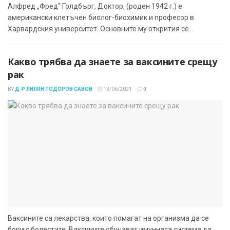
Алфред „Фред“ Голдбърг, Доктор, (роден 1942 г.) е
американски клетъчен биолог-биохимик и професор в
Харвардския университет. Основните му открития се...
Какво трябва да знаете за ваксините срещу
рак
BY
Д-Р ЛИЛЯН ТОДОРОВ САВОВ
13/06/2021
0
Ваксините са лекарства, които помагат на организма да се
бори с болестите. Ваксините обучават имунната система да