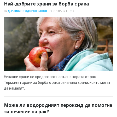
Най-добрите храни за борба с рака
BY
Д-Р ЛИЛЯН ТОДОРОВ САВОВ
09/08/2021
0
Никакви храни не предпазват напълно хората от рак.
Терминът храни за борба с рака означава храни, които могат
да намалят...
Може ли водородният пероксид да помогне
за лечение на рак?