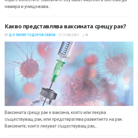
намира и унищожава...
Какво представлява ваксината срещу рак?
BY
Д-Р ЛИЛЯН ТОДОРОВ САВОВ
11/06/2021
0
Ваксината срещу рак е ваксина, която или лекува
съществуващ рак, или предотвратява развитието на рак.
Ваксините, които лекуват съществуващ рак,...