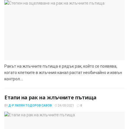
Ракът на жлъчните пътища е рядък рак, който се появява,
когато клетките в жлъчния канал растат необичайно и извън
контрол....
Етапи на рак на жлъчните пътища
BY
Д-Р ЛИЛЯН ТОДОРОВ САВОВ
24/03/2021
0