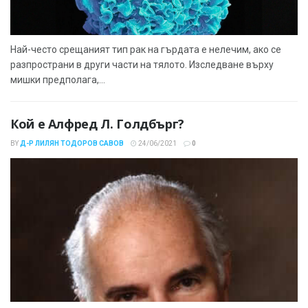
Най-често срещаният тип рак на гърдата е нелечим, ако се
разпространи в други части на тялото. Изследване върху
мишки предполага,...
Кой е Алфред Л. Голдбърг?
BY
Д-Р ЛИЛЯН ТОДОРОВ САВОВ
24/06/2021
0