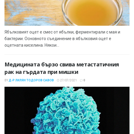
Ябълковият оцет е смес от ябълки, ферментирали с мая и
бактерии. Основното съединение в ябълковия оцет е
оцетната киселина. Някои...
Медицината бързо свива метастатичния
рак на гърдата при мишки
BY
Д-Р ЛИЛЯН ТОДОРОВ САВОВ
27/07/2021
0