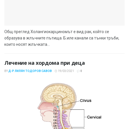
Общ преглед Холангиокарциномът е вид рак, който се
образува в жлъчните пътища. Б.иле канали са тънки тръби,
които носят жлъчката...
Лечение на хордома при деца
BY
Д-Р ЛИЛЯН ТОДОРОВ САВОВ
19/03/2021
0