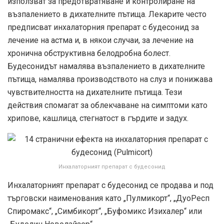
използват за предотвратяване и контролиране на
възпалението в дихателните пътища. Лекарите често
предписват инхалаторния препарат с будесонид за
лечение на астма и, в някои случаи, за лечение на
хронична обструктивна белодробна болест.
Будесонидът намалява възпалението в дихателните
пътища, намалява производството на слуз и понижава
чувствителността на дихателните пътища. Тези
действия спомагат за облекчаване на симптоми като
хрипове, кашлица, стегнатост в гърдите и задух.
Инхалаторният препарат с будесонид
Инхалаторният препарат с будесонид се продава и под
търговски наименования като „Пулмикорт“, „ДуоРесп
Спиромакс“, „Симбикорт“, „Буфомикс Изихалер“ или