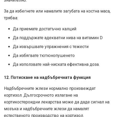
значително.
За да избегнете или намалите загубата на костна маса,
трябва:
Да приемате достатъчно калций
Да поддържате адекватни нива на витамин D
Да извършвате упражнения с тежести
Да избягвате тютюнопушенето
Да използвате най-ниската ефективна доза.
12. Потискане на надбъбречната функция
Надбъбречните жлези нормално произвеждат
кортизол. Дългосрочното излагане на
кортикостероидни лекарства може да даде сигнал на
мозъка и надбъбречните жлези да намалят
естественото производство на кортизол.