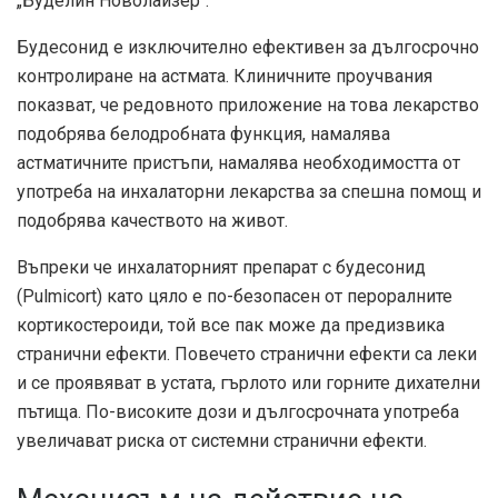
„Буделин Новолайзер“.
Будесонид е изключително ефективен за дългосрочно
контролиране на астмата. Клиничните проучвания
показват, че редовното приложение на това лекарство
подобрява белодробната функция, намалява
астматичните пристъпи, намалява необходимостта от
употреба на инхалаторни лекарства за спешна помощ и
подобрява качеството на живот.
Въпреки че инхалаторният препарат с будесонид
(Pulmicort) като цяло е по-безопасен от пероралните
кортикостероиди, той все пак може да предизвика
странични ефекти. Повечето странични ефекти са леки
и се проявяват в устата, гърлото или горните дихателни
пътища. По-високите дози и дългосрочната употреба
увеличават риска от системни странични ефекти.