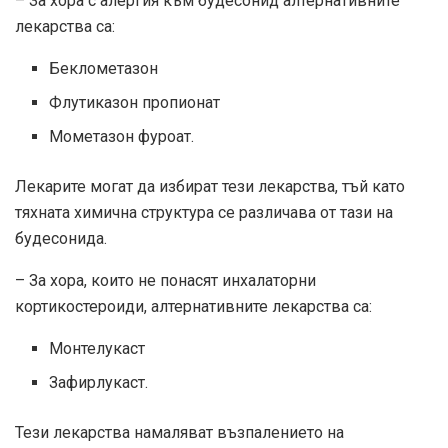
– За хора с алергия към будесонид алтернативните
лекарства са:
Беклометазон
Флутиказон пропионат
Мометазон фуроат.
Лекарите могат да избират тези лекарства, тъй като
тяхната химична структура се различава от тази на
будесонида.
– За хора, които не понасят инхалаторни
кортикостероиди, алтернативните лекарства са:
Монтелукаст
Зафирлукаст.
Тези лекарства намаляват възпалението на