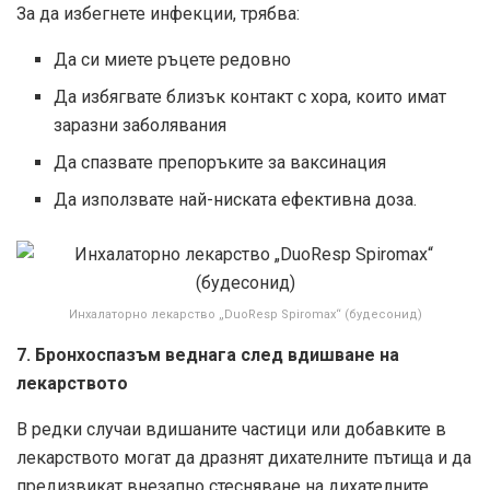
За да избегнете инфекции, трябва:
Да си миете ръцете редовно
Да избягвате близък контакт с хора, които имат
заразни заболявания
Да спазвате препоръките за ваксинация
Да използвате най-ниската ефективна доза.
Инхалаторно лекарство „DuoResp Spiromax“ (будесонид)
7. Бронхоспазъм веднага след вдишване на
лекарството
В редки случаи вдишаните частици или добавките в
лекарството могат да дразнят дихателните пътища и да
предизвикат внезапно стесняване на дихателните