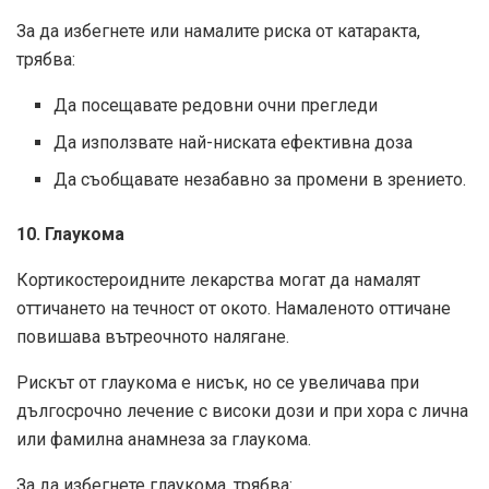
За да избегнете или намалите риска от катаракта,
трябва:
Да посещавате редовни очни прегледи
Да използвате най-ниската ефективна доза
Да съобщавате незабавно за промени в зрението.
10. Глаукома
Кортикостероидните лекарства могат да намалят
оттичането на течност от окото. Намаленото оттичане
повишава вътреочното налягане.
Рискът от глаукома е нисък, но се увеличава при
дългосрочно лечение с високи дози и при хора с лична
или фамилна анамнеза за глаукома.
За да избегнете глаукома, трябва: