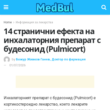
Home
Информация за лекарства
14 странични ефекта на
инхалаторния препарат с
будесонид (Pulmicort)
by
Божур Живков Ганев, Доктор по фармация
01/07/2026
Инхалаторният препарат с будесонид (Pulmicort) е
кортикостероидно лекарство, което лекарите