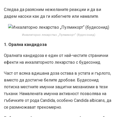
Следва да разясним нежеланите реакции и да ви
дадем насоки как да ги избегнете или намалите.
Инхалаторно лекарство „Пулмикорт“ (будесонид)
1. Орална кандидоза
Оралната кандидоза е един от най-честите странични
ефекти на инхалаторното лекарство с будесонид.
Част от всяка вдишана доза остава в устата и гърлото,
вместо да достигне белите дробове. Будесонид
потиска местните имунни защитни механизми в тези
тъкани. Намалената имунна активност позволява на
гъбичките от рода Candida, особено Candida albicans, да
се размножават прекомерно.