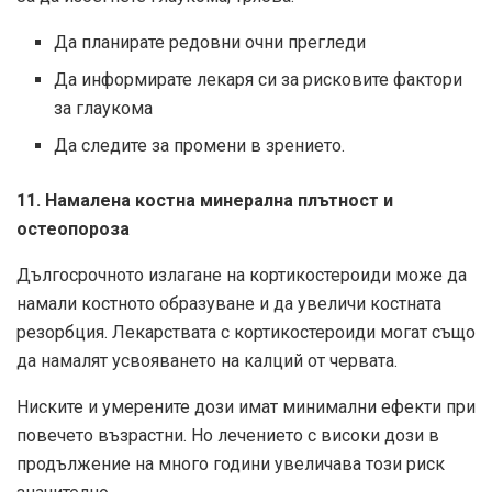
Да планирате редовни очни прегледи
Да информирате лекаря си за рисковите фактори
за глаукома
Да следите за промени в зрението.
11. Намалена костна минерална плътност и
остеопороза
Дългосрочното излагане на кортикостероиди може да
намали костното образуване и да увеличи костната
резорбция. Лекарствата с кортикостероиди могат също
да намалят усвояването на калций от червата.
Ниските и умерените дози имат минимални ефекти при
повечето възрастни. Но лечението с високи дози в
продължение на много години увеличава този риск