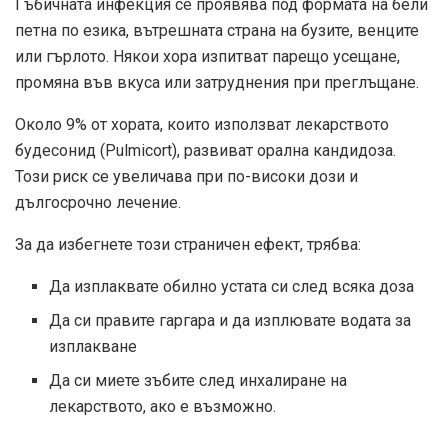
Гъбичната инфекция се проявява под формата на бели
петна по езика, вътрешната страна на бузите, венците
или гърлото. Някои хора изпитват парещо усещане,
промяна във вкуса или затруднения при преглъщане.
Около 9% от хората, които използват лекарството
будесонид (Pulmicort), развиват орална кандидоза.
Този риск се увеличава при по-високи дози и
дългосрочно лечение.
За да избегнете този страничен ефект, трябва:
Да изплаквате обилно устата си след всяка доза
Да си правите гаргара и да изплювате водата за
изплакване
Да си миете зъбите след инхалиране на
лекарството, ако е възможно.