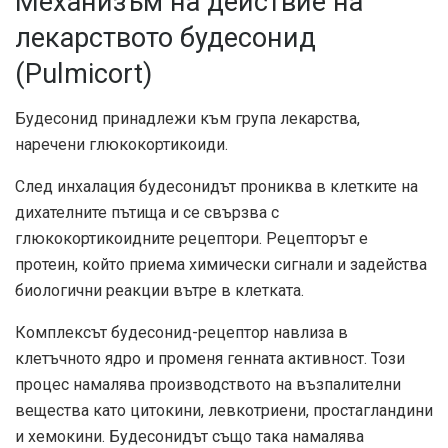
Механизъм на действие на
лекарството будесонид
(Pulmicort)
Будесонид принадлежи към група лекарства,
наречени глюкокортикоиди.
След инхалация будесонидът прониква в клетките на
дихателните пътища и се свързва с
глюкокортикоидните рецептори. Рецепторът е
протеин, който приема химически сигнали и задейства
биологични реакции вътре в клетката.
Комплексът будесонид-рецептор навлиза в
клетъчното ядро и променя генната активност. Този
процес намалява производството на възпалителни
вещества като цитокини, левкотриени, простагландини
и хемокини. Будесонидът също така намалява