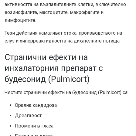
активността на възпалителните клетки, включително
еозинофилите, мастоцитите, макрофагите и
лимфоцитите.
Тези действия намаляват отока, производството на
слуз и хиперреактивността на дихателните пътища.
Странични ефекти на
инхалаторния препарат с
будесонид (Pulmicort)
Честите странични ефекти на будесонид (Pulmicort) са:
Орална кандидоза
Дрезгавост
Промени в гласа