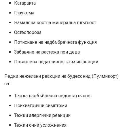
Катаракта
Глаукома
Намалена костна минерална плътност
Остеопороза
Потискане на надбъбречната функция
Забавяне на растежа при деца
Повишена податливост към инфекции.
Редки нежелани реакции на будесонид (Пулмикорт)
са:
Тежка надбъбречна недостатъчност
Психиатрични симптоми
Тежки алергични реакции
Тежки очни усложнения.