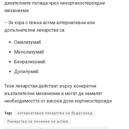
дихателните пътища чрез некортикостероидни
механизми.
– За хора с тежка астма алтернативни или
допълнителни лекарства са:
Омализумаб
Меполизумаб
Бенрализумаб
Дупилумаб.
Тези лекарства действат върху конкретни
възпалителни механизми и могат да намалят
необходимостта от високи дози кортикостероиди.
Tags:
алтернативни лекарства на будесонид
Лекарства за лечение на астма