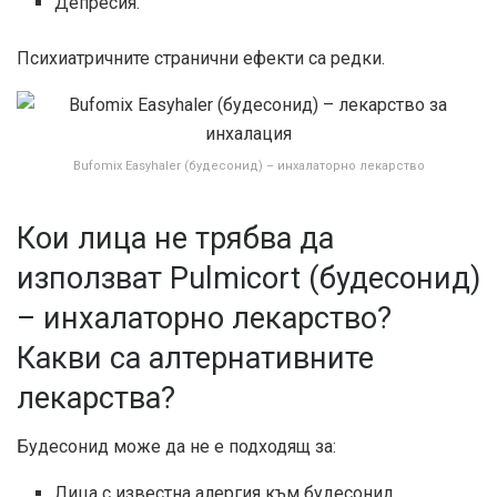
Депресия.
Психиатричните странични ефекти са редки.
Bufomix Easyhaler (будесонид) – инхалаторно лекарство
Кои лица не трябва да
използват Pulmicort (будесонид)
– инхалаторно лекарство?
Какви са алтернативните
лекарства?
Будесонид може да не е подходящ за:
Лица с известна алергия към будесонид