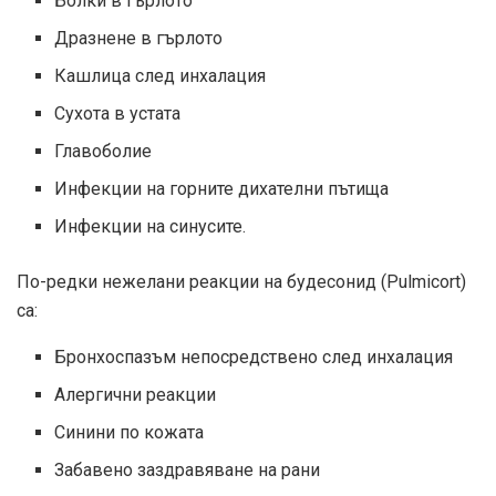
Болки в гърлото
Дразнене в гърлото
Кашлица след инхалация
Сухота в устата
Главоболие
Инфекции на горните дихателни пътища
Инфекции на синусите.
По-редки нежелани реакции на будесонид (Pulmicort)
са:
Бронхоспазъм непосредствено след инхалация
Алергични реакции
Синини по кожата
Забавено заздравяване на рани