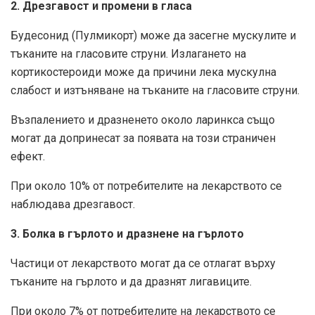
2. Дрезгавост и промени в гласа
Будесонид (Пулмикорт) може да засегне мускулите и
тъканите на гласовите струни. Излагането на
кортикостероиди може да причини лека мускулна
слабост и изтъняване на тъканите на гласовите струни.
Възпалението и дразненето около ларинкса също
могат да допринесат за появата на този страничен
ефект.
При около 10% от потребителите на лекарството се
наблюдава дрезгавост.
3. Болка в гърлото и дразнене на гърлото
Частици от лекарството могат да се отлагат върху
тъканите на гърлото и да дразнят лигавиците.
При около 7% от потребителите на лекарството се