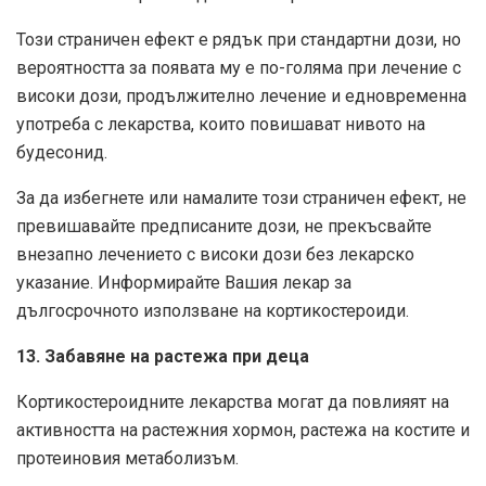
Този страничен ефект е рядък при стандартни дози, но
вероятността за появата му е по-голяма при лечение с
високи дози, продължително лечение и едновременна
употреба с лекарства, които повишават нивото на
будесонид.
За да избегнете или намалите този страничен ефект, не
превишавайте предписаните дози,
не прекъсвайте
внезапно лечението с високи дози без лекарско
указание.
Информирайте Вашия лекар за
дългосрочното използване на кортикостероиди.
13. Забавяне на растежа при деца
Кортикостероидните лекарства могат да повлияят на
активността на растежния хормон, растежа на костите и
протеиновия метаболизъм.