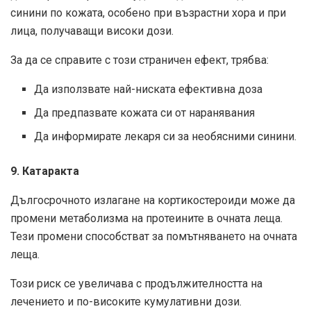
синини по кожата, особено при възрастни хора и при
лица, получаващи високи дози.
За да се справите с този страничен ефект, трябва:
Да използвате най-ниската ефективна доза
Да предпазвате кожата си от наранявания
Да информирате лекаря си за необясними синини.
9. Катаракта
Дългосрочното излагане на кортикостероиди може да
промени метаболизма на протеините в очната леща.
Тези промени способстват за помътняването на очната
леща.
Този риск се увеличава с продължителността на
лечението и по-високите кумулативни дози.