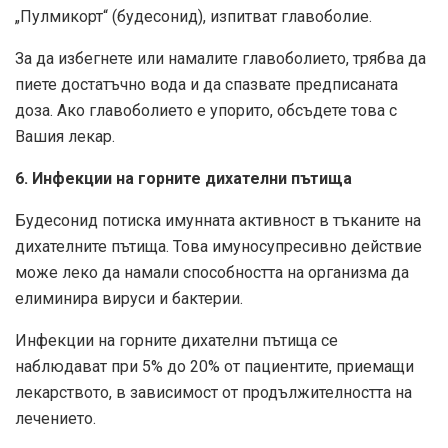
„Пулмикорт“ (будесонид), изпитват главоболие.
За да избегнете или намалите главоболието, трябва да
пиете достатъчно вода и да спазвате предписаната
доза. Ако главоболието е упорито, обсъдете това с
Вашия лекар.
6. Инфекции на горните дихателни пътища
Будесонид потиска имунната активност в тъканите на
дихателните пътища. Това имуносупресивно действие
може леко да намали способността на организма да
елиминира вируси и бактерии.
Инфекции на горните дихателни пътища се
наблюдават при 5% до 20% от пациентите, приемащи
лекарството, в зависимост от продължителността на
лечението.