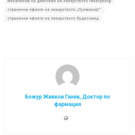
механизъм на действие на лекарството тикагрелор
странични ефекти на лекарството „Пулмикорт“
странични ефекти на лекарството будесонид
Божур Живков Ганев, Доктор по
фармация