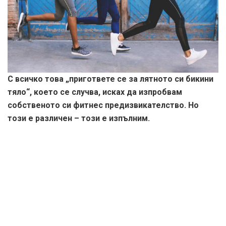
С всичко това „пригответе се за лятното си бикини
тяло“, което се случва, исках да изпробвам
собственото си фитнес предизвикателство. Но
този е различен – този е изпълним.