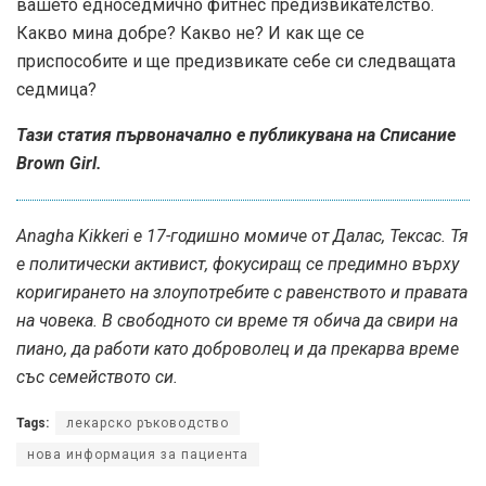
вашето едноседмично фитнес предизвикателство.
Какво мина добре? Какво не? И как ще се
приспособите и ще предизвикате себе си следващата
седмица?
Тази статия първоначално е публикувана на
Списание
Brown Girl
.
Anagha Kikkeri е 17-годишно момиче от Далас, Тексас. Тя
е политически активист, фокусиращ се предимно върху
коригирането на злоупотребите с равенството и правата
на човека. В свободното си време тя обича да свири на
пиано, да работи като доброволец и да прекарва време
със семейството си.
Tags:
лекарско ръководство
нова информация за пациента