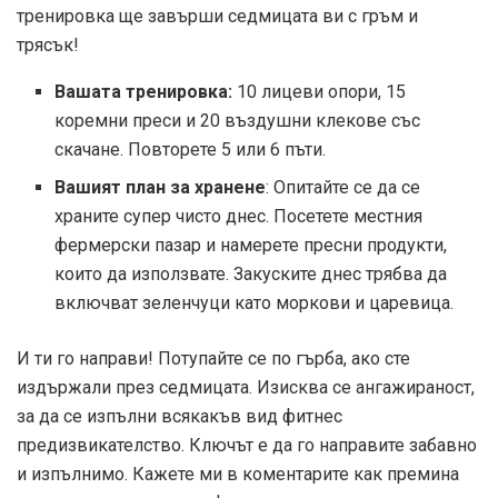
тренировка ще завърши седмицата ви с гръм и
трясък!
Вашата тренировка:
10 лицеви опори, 15
коремни преси и 20 въздушни клекове със
скачане. Повторете 5 или 6 пъти.
Вашият план за хранене
: Опитайте се да се
храните супер чисто днес. Посетете местния
фермерски пазар и намерете пресни продукти,
които да използвате. Закуските днес трябва да
включват зеленчуци като моркови и царевица.
И ти го направи! Потупайте се по гърба, ако сте
издържали през седмицата. Изисква се ангажираност,
за да се изпълни всякакъв вид фитнес
предизвикателство. Ключът е да го направите забавно
и изпълнимо. Кажете ми в коментарите как премина