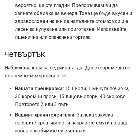
вероятно ще сте гладни. Препоръчвам ви да
хапнете обвивка за вечеря. Това ще бъде вкусен и
здравословен начин да напълните стомаха си и е
лесен за купуване или приготвяне! Използвайте
пшенична или спаначена тортила.
четвъртък
Наближава края на седмицата, да! Днес е време да се
върнем към мършавостта.
Вашата тренировка:
15 бърпи, 1 минута почивка,
30 коремни преси, 15 лицеви опори, 40 скокове.
Повторете 2 или 3 пъти.
Вашият хранителен план:
За лека закуска
проявите креативност и направете смути по ваш
избор с любимите си съставки.