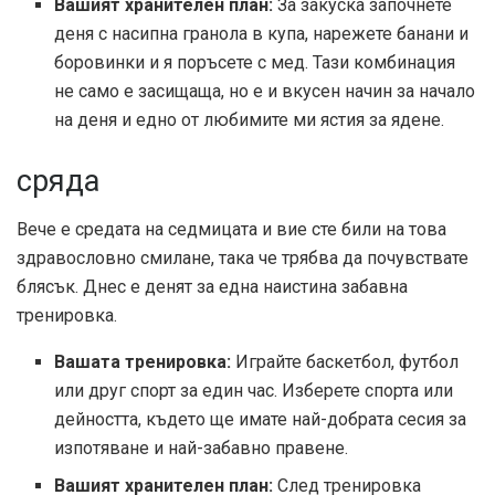
Вашият хранителен план:
За закуска започнете
деня с насипна гранола в купа, нарежете банани и
боровинки и я поръсете с мед. Тази комбинация
не само е засищаща, но е и вкусен начин за начало
на деня и едно от любимите ми ястия за ядене.
сряда
Вече е средата на седмицата и вие сте били на това
здравословно смилане, така че трябва да почувствате
блясък. Днес е денят за една наистина забавна
тренировка.
Вашата тренировка:
Играйте баскетбол, футбол
или друг спорт за един час. Изберете спорта или
дейността, където ще имате най-добрата сесия за
изпотяване и най-забавно правене.
Вашият хранителен план:
След тренировка