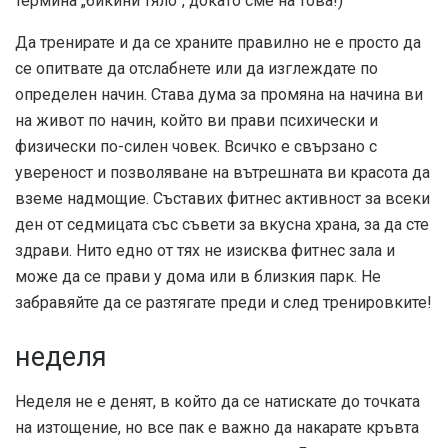
термина „бикини тяло“, докато сме на това!)
Да тренирате и да се храните правилно не е просто да
се опитвате да отслабнете или да изглеждате по
определен начин. Става дума за промяна на начина ви
на живот по начин, който ви прави психически и
физически по-силен човек. Всичко е свързано с
увереност и позволяване на вътрешната ви красота да
вземе надмощие. Съставих фитнес активност за всеки
ден от седмицата със съвети за вкусна храна, за да сте
здрави. Нито едно от тях не изисква фитнес зала и
може да се прави у дома или в близкия парк. Не
забравяйте да се разтягате преди и след тренировките!
неделя
Неделя не е денят, в който да се натискате до точката
на изтощение, но все пак е важно да накарате кръвта