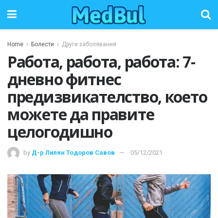
Home
Болести
Други заболявания
Работа, работа, работа: 7-
дневно фитнес
предизвикателство, което
можете да правите
целогодишно
by
Д-р Лилян Тодоров Савов
05/12/2021