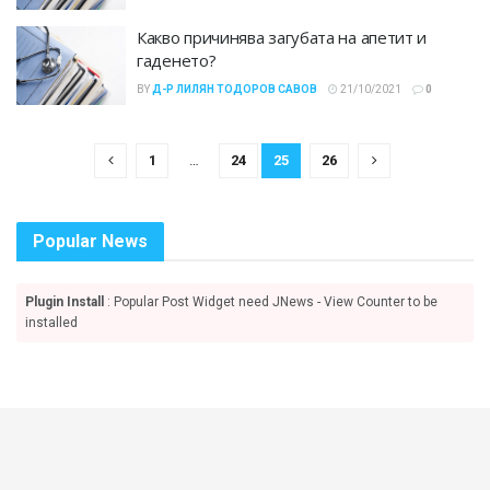
Какво причинява загубата на апетит и
гаденето?
BY
Д-Р ЛИЛЯН ТОДОРОВ САВОВ
21/10/2021
0
1
…
24
25
26
Popular News
Plugin Install
: Popular Post Widget need JNews - View Counter to be
installed