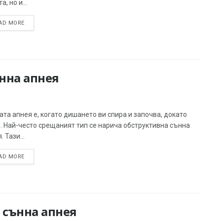
а, но и...
AD MORE
нна апнея
та апнея е, когато дишането ви спира и започва, докато
. Най-често срещаният тип се нарича обструктивна сънна
. Тази...
AD MORE
 сънна апнея