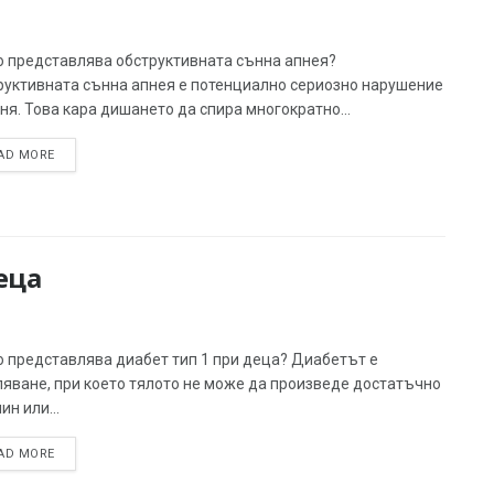
о представлява обструктивната сънна апнея?
руктивната сънна апнея е потенциално сериозно нарушение
ня. Това кара дишането да спира многократно...
AD MORE
еца
о представлява диабет тип 1 при деца? Диабетът е
ляване, при което тялото не може да произведе достатъчно
ин или...
AD MORE