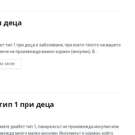
и деца
т тип 1 при деца е заболяване, при което тялото на вашето
вече не произвежда важен хормон (инсулин). В...
AD MORE
ип 1 при деца
мате диабет тип 1, панкреасът не произвежда инсулин или
звежда много малко инсулин. Инсулинът е хормон, който