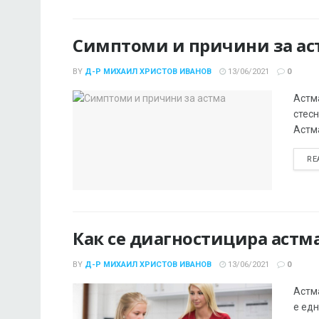
Симптоми и причини за ас
BY
Д-Р МИХАИЛ ХРИСТОВ ИВАНОВ
13/06/2021
0
Астма
стесн
Астма
RE
Как се диагностицира астм
BY
Д-Р МИХАИЛ ХРИСТОВ ИВАНОВ
13/06/2021
0
Астма
е ед