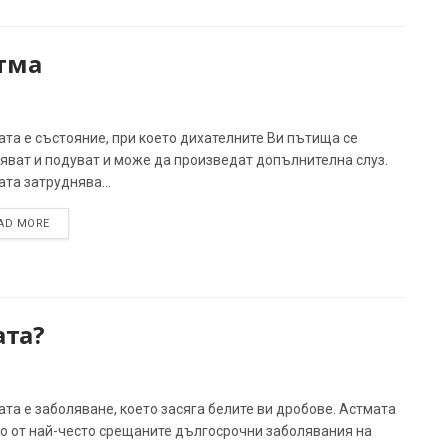
тма
та е състояние, при което дихателните Ви пътища се
яват и подуват и може да произведат допълнителна слуз.
та затруднява...
AD MORE
ата?
та е заболяване, което засяга белите ви дробове. Астмата
но от най-често срещаните дългосрочни заболявания на