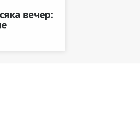
сяка вечер:
ие