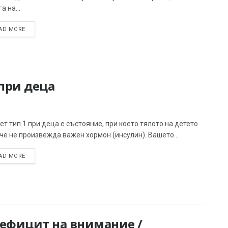
а на...
AD MORE
при деца
т тип 1 при деца е състояние, при което тялото на детето
че не произвежда важен хормон (инсулин). Вашето...
AD MORE
дефицит на внимание /