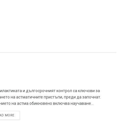
илактиката и дългосрочният контрол са ключови за
нето на астматичните пристъпи, преди да започнат.
нието на астма обикновено включва научаване...
AD MORE