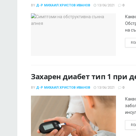
BY
Д-Р МИХАИЛ ХРИСТОВ ИВАНОВ
13/06/2021
0
Какв
Обст
на съ
RE
Захарен диабет тип 1 при д
BY
Д-Р МИХАИЛ ХРИСТОВ ИВАНОВ
13/06/2021
0
Какв
забо
инсул
RE