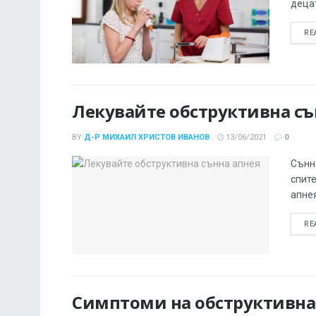
децат
RE
Лекувайте обструктивна съ
BY
Д-Р МИХАИЛ ХРИСТОВ ИВАНОВ
13/06/2021
0
Сънна
спите
апнея
RE
Симптоми на обструктивна