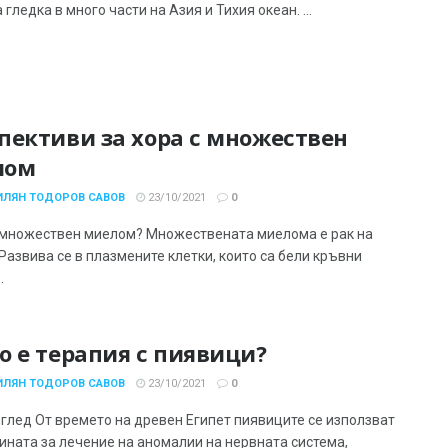
гледка в много части на Азия и Тихия океан. ...
пективи за хора с множествен
лом
ИЛЯН ТОДОРОВ САВОВ
23/10/2021
0
 множествен миелом? Множествената миелома е рак на
Развива се в плазмените клетки, които са бели кръвни
.
о е терапия с пиявици?
ИЛЯН ТОДОРОВ САВОВ
23/10/2021
0
глед От времето на древен Египет пиявиците се използват
ината за лечение на аномалии на нервната система,