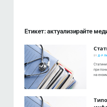
Етикет:
актуализирайте мед
Стат
BY
Д-Р Л
Статини
при пон
на ензим
Типо
инфо