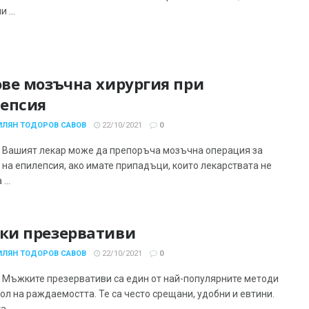
 ...
ве мозъчна хирургия при
епсия
ИЛЯН ТОДОРОВ САВОВ
22/10/2021
0
 Вашият лекар може да препоръча мозъчна операция за
 на епилепсия, ако имате припадъци, които лекарствата не
...
ки презервативи
ИЛЯН ТОДОРОВ САВОВ
22/10/2021
0
 Мъжките презервативи са един от най-популярните методи
ол на раждаемостта. Те са често срещани, удобни и евтини.
 ...