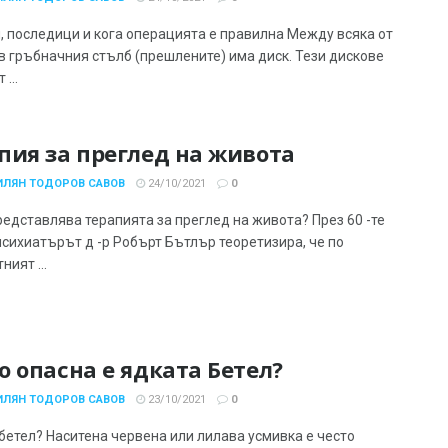
, последици и кога операцията е правилна Между всяка от
 в гръбначния стълб (прешлените) има диск. Тези дискове
...
пия за преглед на живота
ИЛЯН ТОДОРОВ САВОВ
24/10/2021
0
редставлява терапията за преглед на живота? През 60 -те
психиатърът д -р Робърт Бътлър теоретизира, че по
ният ...
о опасна е ядката Бетел?
ИЛЯН ТОДОРОВ САВОВ
23/10/2021
0
 бетел? Наситена червена или лилава усмивка е често