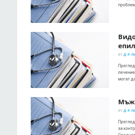
проблеми
Видо
епил
BY
Д-Р Л
Преглед
лечение
могат да 
Мъж
BY
Д-Р Л
Преглед
за контр
Средната