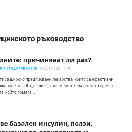
ицинското ръководство
ините: причиняват ли рак?
ИЛЯН ТОДОРОВ САВОВ
26/10/2021
0
те са широко предписвани лекарства, които са ефективни
ижаване на LDL („лошия“) холестерол. Лекарствата пречат
а, който помага ...
ве базален инсулин, ползи,
рмация за дозировката и