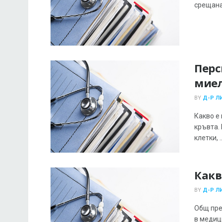
срещана 
Перс
мие
BY
Д-Р Л
Какво е
кръвта. 
клетки, ..
Какв
BY
Д-Р Л
Общ пре
в медиц