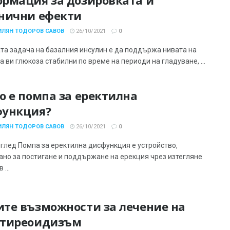
нични ефекти
ИЛЯН ТОДОРОВ САВОВ
26/10/2021
0
та задача на базалния инсулин е да поддържа нивата на
 ви глюкоза стабилни по време на периоди на гладуване, ...
о е помпа за еректилна
функция?
ИЛЯН ТОДОРОВ САВОВ
26/10/2021
0
глед Помпа за еректилна дисфункция е устройство,
ано за постигане и поддържане на ерекция чрез изтегляне
 ...
те възможности за лечение на
отиреоидизъм