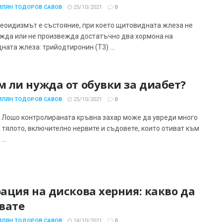
ИЛЯН ТОДОРОВ САВОВ
25/10/2021
0
еоидизмът е състояние, при което щитовидната жлеза не
жда или не произвежда достатъчно два хормона на
ата жлеза: трийодтиронин (Т3) ...
 ли нужда от обувки за диабет?
ИЛЯН ТОДОРОВ САВОВ
25/10/2021
0
 Лошо контролираната кръвна захар може да увреди много
а тялото, включително нервите и съдовете, които отиват към
...
ация на дискова херния: какво да
вате
ИЛЯН ТОДОРОВ САВОВ
24/10/2021
0