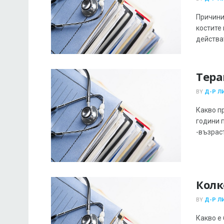
Причини
костите
действат 
Тера
BY
Д-Р Л
Какво п
години 
-възраст
Колк
BY
Д-Р Л
Какво е