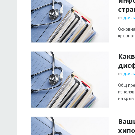
стра
BY
Д-Р Л
Основна
кръвната
Какв
дис
BY
Д-Р Л
Общ пре
използв
на кръв в
Ваши
хип