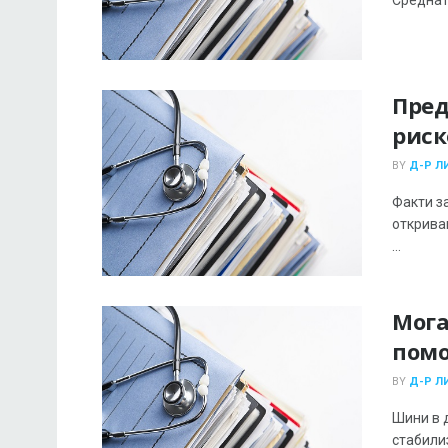
Пред
риск
BY
Д-Р Л
Факти за
открива
...
Мога
помо
BY
Д-Р Л
Шини в 
стабили