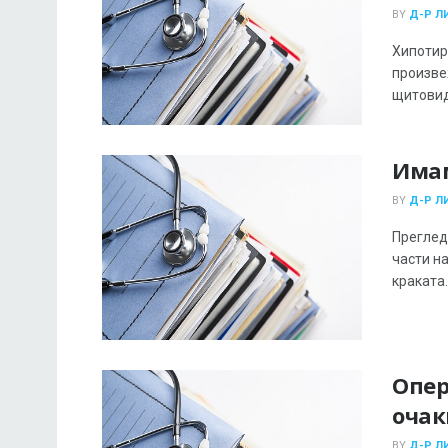
BY
Д-Р Л
Хипотир
произве
щитовидн
Имам
BY
Д-Р Л
Преглед
части н
краката. 
Опер
очак
BY
Д-Р Л