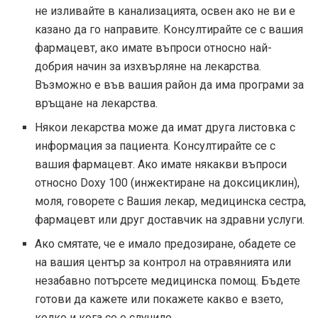
не изливайте в канализацията, освен ако не ви е
казано да го направите. Консултирайте се с вашия
фармацевт, ако имате въпроси относно най-
добрия начин за изхвърляне на лекарства.
Възможно е във вашия район да има програми за
връщане на лекарства.
Някои лекарства може да имат друга листовка с
информация за пациента. Консултирайте се с
вашия фармацевт. Ако имате някакви въпроси
относно Doxy 100 (инжектиране на доксициклин),
моля, говорете с Вашия лекар, медицинска сестра,
фармацевт или друг доставчик на здравни услуги.
Ако смятате, че е имало предозиране, обадете се
на вашия център за контрол на отравянията или
незабавно потърсете медицинска помощ. Бъдете
готови да кажете или покажете какво е взето,
колко и кога се е случило.