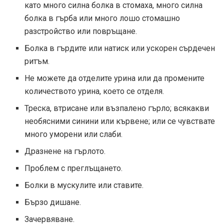
като много силна болка в стомаха, много силна
болка в гърба или много лошо стомашно
разстройство или повръщане.
Болка в гърдите или натиск или ускорен сърдечен
ритъм.
Не можете да отделите урина или да промените
количеството урина, което се отделя.
Треска, втрисане или възпалено гърло; всякакви
необясними синини или кървене; или се чувствате
много уморени или слаби.
Дразнене на гърлото.
Проблем с преглъщането.
Болки в мускулите или ставите.
Бързо дишане.
Зачервяване.