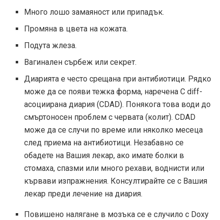
Много лошо замаяност или припадък.
Промяна в цвета на кожата.
Подута жлеза.
Вагинален сърбеж или секрет.
Диарията е често срещана при антибиотици. Рядко
може да се появи тежка форма, наречена C diff-
асоциирана диария (CDAD). Понякога това води до
смъртоносен проблем с червата (колит). CDAD
може да се случи по време или няколко месеца
след приема на антибиотици. Незабавно се
обадете на Вашия лекар, ако имате болки в
стомаха, спазми или много рехави, воднисти или
кървави изпражнения. Консултирайте се с Вашия
лекар преди лечение на диария.
Повишено налягане в мозъка се е случило с Doxy