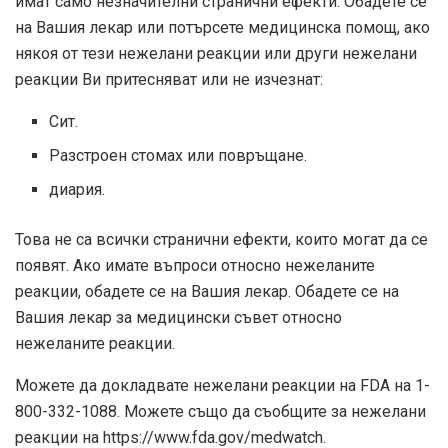
имат само незначителни странични ефекти. Обадете се
на Вашия лекар или потърсете медицинска помощ, ако
някоя от тези нежелани реакции или други нежелани
реакции Ви притесняват или не изчезнат:
Сит.
Разстроен стомах или повръщане.
диария.
Това не са всички странични ефекти, които могат да се
появят. Ако имате въпроси относно нежеланите
реакции, обадете се на Вашия лекар. Обадете се на
Вашия лекар за медицински съвет относно
нежеланите реакции.
Можете да докладвате нежелани реакции на FDA на 1-
800-332-1088. Можете също да съобщите за нежелани
реакции на https://www.fda.gov/medwatch.