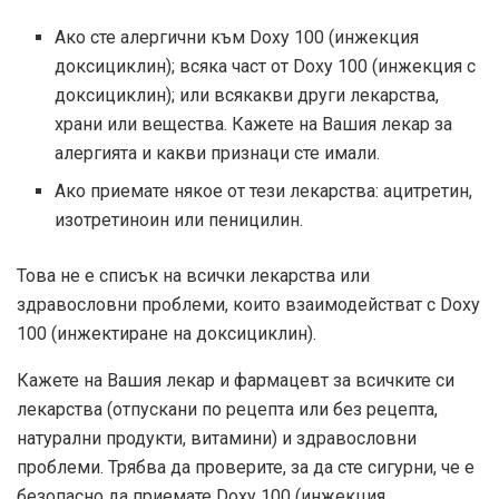
Ако сте алергични към Doxy 100 (инжекция
доксициклин); всяка част от Doxy 100 (инжекция с
доксициклин); или всякакви други лекарства,
храни или вещества. Кажете на Вашия лекар за
алергията и какви признаци сте имали.
Ако приемате някое от тези лекарства: ацитретин,
изотретиноин или пеницилин.
Това не е списък на всички лекарства или
здравословни проблеми, които взаимодействат с Doxy
100 (инжектиране на доксициклин).
Кажете на Вашия лекар и фармацевт за всичките си
лекарства (отпускани по рецепта или без рецепта,
натурални продукти, витамини) и здравословни
проблеми. Трябва да проверите, за да сте сигурни, че е
безопасно да приемате Doxy 100 (инжекция