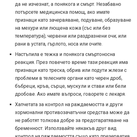
да не изчезнат, а понякога и смърт. Незабавно
потърсете медицинска помощ, ако имате
признаци като зачервяване, подуване, образуване
на мехури или лющена кожа (със или без
температура); червени или раздразнени очи; или
рани в устата, гърлото, носа или очите.
Настъпила е тежка и понякога смъртоносна
реакция. През повечето време тази реакция има
признаци като треска, обрив или подути жлези с
проблеми в телесните органи като черен дроб,
бъбреци, кръв, сърце, мускули и стави или бели
дробове. Ако имате въпроси, говорете с лекаря.
Хапчетата за контрол на раждаемостта и други
хормонални противозачатъчни средства може да
не работят толкова добре за предотвратяване на
бременност. Използвайте някакъв друг вид
контрол на раждаемостта също като презерватив,