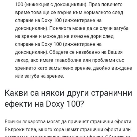
100 (инжекция с доксициклин). През повечето
време това ще се върне към нормалното след
спиране на Doxy 100 (инжектиране на
доксициклин). Понякога може да се случи загуба
на зрение и може да не изчезне дори след
спиране на Doxy 100 (инжектиране на
доксициклин). Обадете се незабавно на Вашия
лекар, ако имате главоболие или проблеми със
зрението като замъглено зрение, двойно виждане
или загуба на зрение.
Какви са някои други странични
ефекти на Doxy 100?
Всички лекарства могат да причинят странични ефекти.
Въпреки това, много хора нямат странични ефекти или