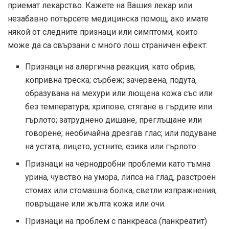
приемат лекарство. Кажете на Вашия лекар или
незабавно потърсете медицинска помощ, ако имате
някой от следните признаци или симптоми, които
може да са свързани с много лош страничен ефект:
Признаци на алергична реакция, като обрив;
копривна треска; сърбеж; зачервена, подута,
образувана на мехури или лющена кожа със или
без температура; хрипове; стягане в гърдите или
гърлото; затруднено дишане, преглъщане или
говорене; необичайна дрезгав глас; или подуване
на устата, лицето, устните, езика или гърлото.
Признаци на чернодробни проблеми като тъмна
урина, чувство на умора, липса на глад, разстроен
стомах или стомашна болка, светли изпражнения,
повръщане или жълта кожа или очи.
Признаци на проблем с панкреаса (панкреатит)