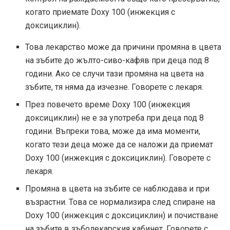
когато приемате Doxy 100 (инжекция с
доксициклин).
Това лекарство може да причини промяна в цвета
на зъбите до жълто-сиво-кафяв при деца под 8
години. Ако се случи тази промяна на цвета на
зъбите, тя няма да изчезне. Говорете с лекаря.
През повечето време Doxy 100 (инжекция
доксициклин) не е за употреба при деца под 8
години. Въпреки това, може да има моменти,
когато тези деца може да се наложи да приемат
Doxy 100 (инжекция с доксициклин). Говорете с
лекаря.
Промяна в цвета на зъбите се наблюдава и при
възрастни. Това се нормализира след спиране на
Doxy 100 (инжекция с доксициклин) и почистване
на зъбите в зъболекарския кабинет. Говорете с