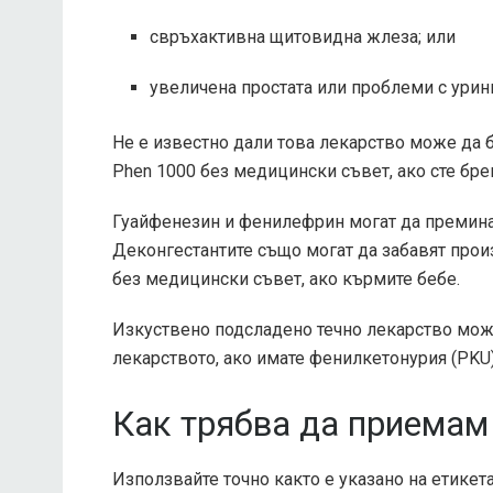
свръхактивна щитовидна жлеза; или
увеличена простата или проблеми с урин
Не е известно дали това лекарство може да 
Phen 1000 без медицински съвет, ако сте бре
Гуайфенезин и фенилефрин могат да преминат
Деконгестантите също могат да забавят прои
без медицински съвет, ако кърмите бебе.
Изкуствено подсладено течно лекарство мож
лекарството, ако имате фенилкетонурия (PKU)
Как трябва да приемам
Използвайте точно както е указано на етикет