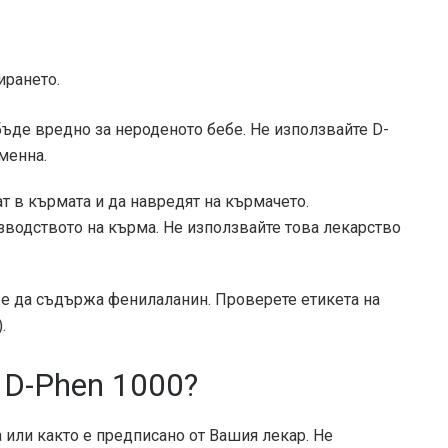
ирането.
бъде вредно за нероденото бебе. Не използвайте D-
менна.
 в кърмата и да навредят на кърмачето.
зводството на кърма. Не използвайте това лекарство
е да съдържа фенилаланин. Проверете етикета на
.
 D-Phen 1000?
а или както е предписано от Вашия лекар. Не