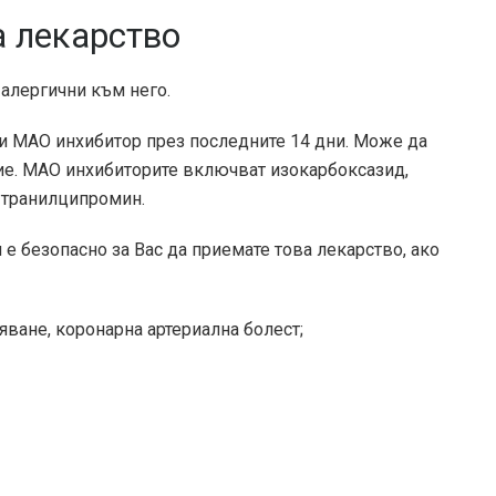
а лекарство
 алергични към него.
ли МАО инхибитор през последните 14 дни. Може да
е. МАО инхибиторите включват изокарбоксазид,
и транилципромин.
е безопасно за Вас да приемате това лекарство, ако
яване, коронарна артериална болест;