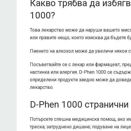
Какво трябва да избяг
1000?
Това лекарство може да наруши вашето мисл
или правите нещо, което изисква да бъдете б
Пиенето на алкохол може да увеличи някои 
Посъветвайте се с лекар или фармацевт, пре
настинка или алергия. D-Phen 1000 се съдър
определени продукти заедно може да доведе
лекарство.
D-Phen 1000 странични
Потърсете спешна медицинска помощ, ако им
треска; затруднено дишане; подуване на лицет