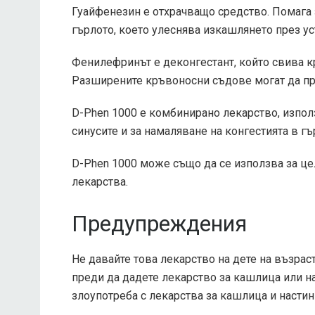
Гуайфенезин е отхрачващо средство. Помага 
гърлото, което улеснява изкашлянето през ус
Фенилефринът е деконгестант, който свива к
Разширените кръвоносни съдове могат да при
D-Phen 1000 е комбинирано лекарство, използ
синусите и за намаляване на конгестията в гъ
D-Phen 1000 може също да се използва за цел
лекарства.
Предупреждения
Не давайте това лекарство на дете на възраст
преди да дадете лекарство за кашлица или на
злоупотреба с лекарства за кашлица и настин