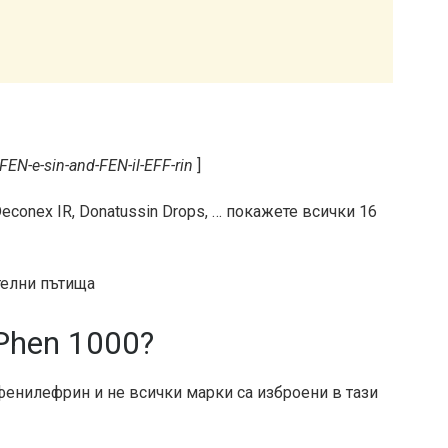
FEN-e-sin-and-FEN-il-EFF-rin
]
Deconex IR, Donatussin Drops, … покажете всички 16
телни пътища
Phen 1000?
енилефрин и не всички марки са изброени в тази