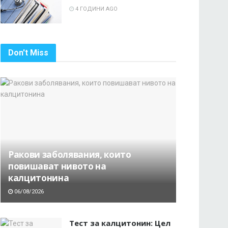
4 ГОДИНИ AGO
Don't Miss
Ракови заболявания, които
повишават нивото на
калцитонина
06/08/2026
Тест за калцитонин: Цел