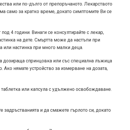
ества или по-дълго от препоръчаното. Лекарството
ма само за кратко време, докато симптомите Ви се
 под 4 години. Винаги се консултирайте с лекар,
стинка на дете. Смъртта може да настъпи при
а или настинка при много малки деца.
та дозираща спринцовка или със специална лъжица
о. Ако нямате устройство за измерване на дозата,
е таблетка или капсула с удължено освобождаване.
те задръстванията и да смажете гърлото си, докато