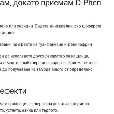
вам, докато приемам D-Phen
ене или реакции. Бъдете внимателни, ако шофирате
дителни.
странични ефекти на гуайфенезин и фенилефрин.
ди да използвате друго лекарство за кашлица,
жа в много комбинирани лекарства. Приемането на
 до получаване на твърде много от определено
 ефекти
ате признаци на алергична реакция: копривна
о, устните, езика или гърлото.