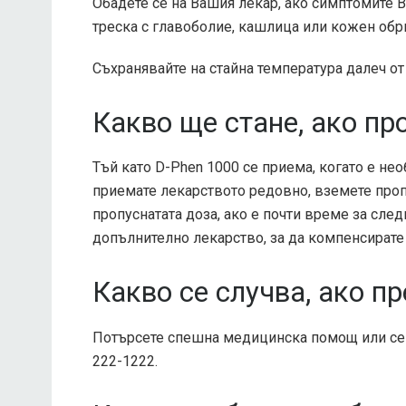
Обадете се на Вашия лекар, ако симптомите В
треска с главоболие, кашлица или кожен обр
Съхранявайте на стайна температура далеч от 
Какво ще стане, ако пр
Тъй като D-Phen 1000 се приема, когато е нео
приемате лекарството редовно, вземете проп
пропуснатата доза, ако е почти време за сле
допълнително лекарство, за да компенсирате 
Какво се случва, ако п
Потърсете спешна медицинска помощ или се о
222-1222.