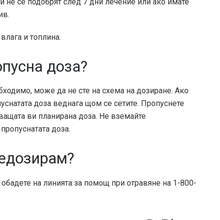
и не се подобрят след 7 дни лечение или ако имате
ив.
влага и топлина.
опусна доза?
бходимо, може да не сте на схема на дозиране. Ако
уснатата доза веднага щом се сетите. Пропуснете
дващата ви планирана доза. Не вземайте
пропуснатата доза.
редозирам?
бадете на линията за помощ при отравяне на 1-800-