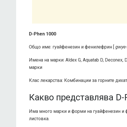
D-Phen 1000
Общо име: гуайфенезин и фенилефрин [
gwye-
Имена на марки: Aldex G, Aquatab D, Deconex, 
марки
Клас лекарства: Комбинации за горните диха
Какво представлява D-
Има много марки и форми на гуайфенезин и ф
листовка.