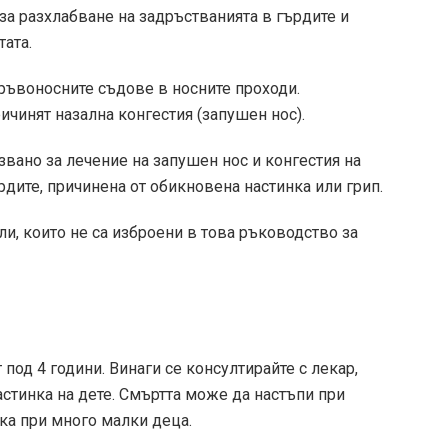
за разхлабване на задръстванията в гърдите и
тата.
ръвоносните съдове в носните проходи.
чинят назална конгестия (запушен нос).
вано за лечение на запушен нос и конгестия на
рдите, причинена от обикновена настинка или грип.
и, които не са изброени в това ръководство за
 под 4 години. Винаги се консултирайте с лекар,
стинка на дете. Смъртта може да настъпи при
ка при много малки деца.