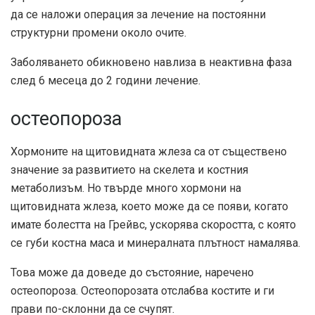
да се наложи операция за лечение на постоянни
структурни промени около очите.
Заболяването обикновено навлиза в неактивна фаза
след 6 месеца до 2 години лечение.
остеопороза
Хормоните на щитовидната жлеза са от съществено
значение за развитието на скелета и костния
метаболизъм. Но твърде много хормони на
щитовидната жлеза, което може да се появи, когато
имате болестта на Грейвс, ускорява скоростта, с която
се губи костна маса и минералната плътност намалява.
Това може да доведе до състояние, наречено
остеопороза
. Остеопорозата отслабва костите и ги
прави по-склонни да се счупят.