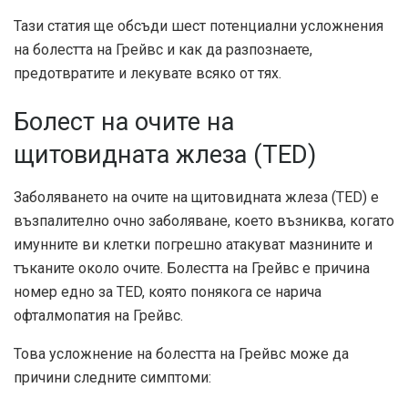
Тази статия ще обсъди шест потенциални усложнения
на болестта на Грейвс и как да разпознаете,
предотвратите и лекувате всяко от тях.
Болест на очите на
щитовидната жлеза (TED)
Заболяването на очите на щитовидната жлеза (TED) е
възпалително очно заболяване, което възниква, когато
имунните ви клетки погрешно атакуват мазнините и
тъканите около очите. Болестта на Грейвс е причина
номер едно за TED, която понякога се нарича
офталмопатия на Грейвс.
Това усложнение на болестта на Грейвс може да
причини следните симптоми: