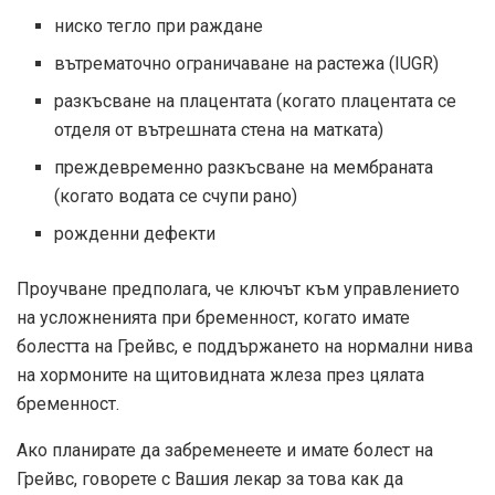
ниско тегло при раждане
вътрематочно ограничаване на растежа (IUGR)
разкъсване на плацентата (когато плацентата се
отделя от вътрешната стена на матката)
преждевременно разкъсване на мембраната
(когато водата се счупи рано)
рожденни дефекти
Проучване
предполага, че ключът към управлението
на усложненията при бременност, когато имате
болестта на Грейвс, е поддържането на нормални нива
на хормоните на щитовидната жлеза през цялата
бременност.
Ако планирате да забременеете и имате болест на
Грейвс, говорете с Вашия лекар за това как да