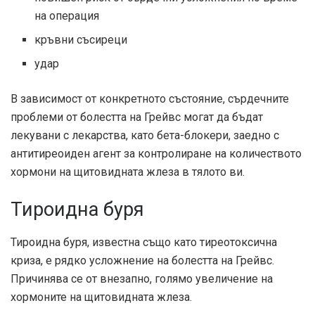
на операция
кръвни съсиреци
удар
В зависимост от конкретното състояние, сърдечните
проблеми от болестта на Грейвс могат да бъдат
лекувани с лекарства, като бета-блокери, заедно с
антитиреоиден агент за контролиране на количеството
хормони на щитовидната жлеза в тялото ви.
Тироидна буря
Тироидна буря
, известна също като тиреотоксична
криза, е рядко усложнение на болестта на Грейвс.
Причинява се от внезапно, голямо увеличение на
хормоните на щитовидната жлеза.