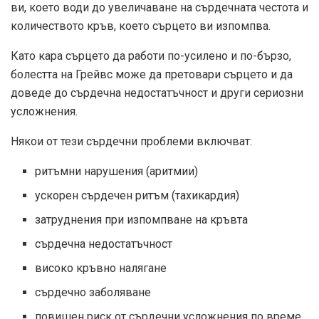
ви, което води до увеличаване на сърдечната честота и
количеството кръв, което сърцето ви изпомпва.
Като кара сърцето да работи по-усилено и по-бързо,
болестта на Грейвс може да претовари сърцето и да
доведе до сърдечна недостатъчност и други сериозни
усложнения.
Някои от тези сърдечни проблеми включват:
ритъмни нарушения (аритмии)
ускорен сърдечен ритъм (тахикардия)
затруднения при изпомпване на кръвта
сърдечна недостатъчност
високо кръвно налягане
сърдечно заболяване
повишен риск от сърдечни усложнения по време