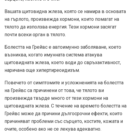
Вашата щитовидна жлеза, която се намира в основата
на гърлото, произвежда хормони, които помагат на
тялото да използва енергия. Тези хормони засягат
почти всеки орган в тялото.
Болестта на Грейвс е автоимунно заболяване, което
възниква, когато имунната система атакува
щитовидната жлеза, което води до свръхактивност,
наричана още хипертиреоидизъм.
Повечето от симптомите и усложненията на болестта
на Грейвс са причинени от това, че тялото ви
произвежда твърде много от тези хормони на
щитовидната жлеза. С течение на времето болестта на
Грейвс може да причини дългосрочни ефекти, които
причиняват проблеми със сърцето, костите, кожата и
очите, особено ако не се лекува адекватно.