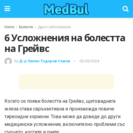
Home
Болести
Други заболявания
6 Усложнения на болестта
на Грейвс
by
Д-р Лилян Тодоров Савов
02/03/2024
Когато се появи болестта на Грейвс, щитовидната
жлеза става свръхактивна и произвежда повече
тиреоидни хормони. Това може да доведе до други
медицински усложнения, включително проблеми със
сърцето, костите и очите.