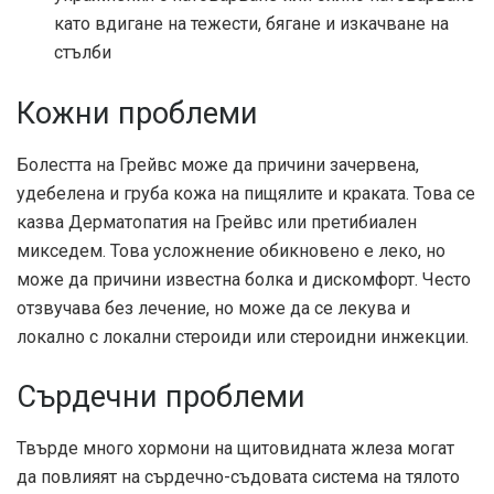
като вдигане на тежести, бягане и изкачване на
стълби
Кожни проблеми
Болестта на Грейвс може да причини зачервена,
удебелена и груба кожа на пищялите и краката. Това се
казва
Дерматопатия на Грейвс
или претибиален
микседем. Това усложнение обикновено е леко, но
може да причини известна болка и дискомфорт. Често
отзвучава без лечение, но може да се лекува и
локално с локални стероиди или стероидни инжекции.
Сърдечни проблеми
Твърде много хормони на щитовидната жлеза могат
да повлияят на сърдечно-съдовата система на тялото