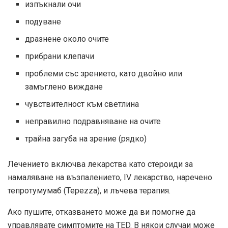
изпъкнали очи
подуване
дразнене около очите
прибрани клепачи
проблеми със зрението, като двойно или
замъглено виждане
чувствителност към светлина
неправилно подравняване на очите
трайна загуба на зрение (рядко)
Лечението включва лекарства като стероиди за
намаляване на възпалението, IV лекарство, наречено
тепротумумаб (Tepezza), и лъчева терапия.
Ако пушите, отказването може да ви помогне да
управлявате симптомите на TED. В някои случаи може