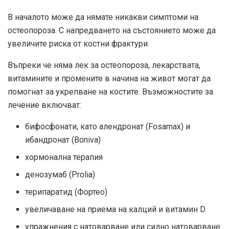
В началото може да нямате никакви симптоми на
остеопороза. С напредването на състоянието може да
увеличите риска от костни фрактури.
Въпреки че няма лек за остеопороза, лекарствата,
витамините и промените в начина на живот могат да
помогнат за укрепване на костите. Възможностите за
лечение включват:
бифосфонати, като алендронат (Fosamax) и
ибандронат (Boniva)
хормонална терапия
денозумаб (Prolia)
терипаратид (Фортео)
увеличаване на приема на калций и витамин D
упражнения с натоварване или силно натоварване