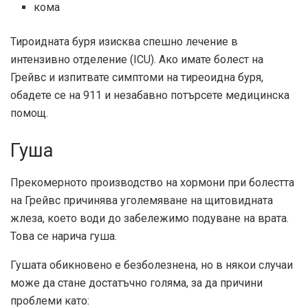
кома
Тироидната буря изисква спешно лечение в
интензивно отделение (ICU). Ако имате болест на
Грейвс и изпитвате симптоми на тиреоидна буря,
обадете се на 911 и незабавно потърсете медицинска
помощ.
Гуша
Прекомерното производство на хормони при болестта
на Грейвс причинява уголемяване на щитовидната
жлеза, което води до забележимо подуване на врата.
Това се нарича гуша.
Гушата обикновено е безболезнена, но в някои случаи
може да стане достатъчно голяма, за да причини
проблеми като: