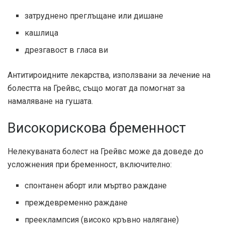
затруднено преглъщане или дишане
кашлица
дрезгавост в гласа ви
Антитироидните лекарства, използвани за лечение на
болестта на Грейвс, също могат да помогнат за
намаляване на гушата.
Високорискова бременност
Нелекуваната болест на Грейвс може да доведе до
усложнения при бременност, включително:
спонтанен аборт или мъртво раждане
преждевременно раждане
прееклампсия (високо кръвно налягане)