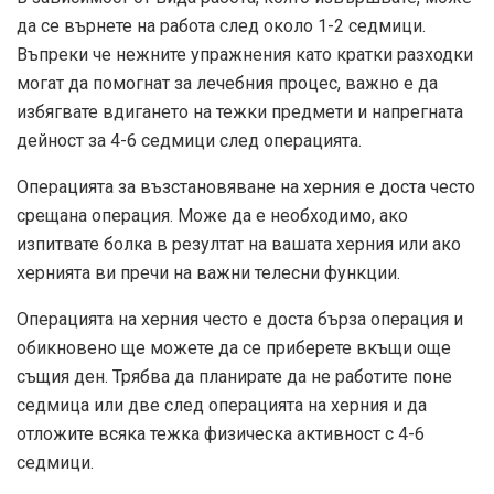
да се върнете на работа след около 1-2 седмици.
Въпреки че нежните упражнения като кратки разходки
могат да помогнат за лечебния процес, важно е да
избягвате вдигането на тежки предмети и напрегната
дейност за 4-6 седмици след операцията.
Операцията за възстановяване на херния е доста често
срещана операция. Може да е необходимо, ако
изпитвате болка в резултат на вашата херния или ако
хернията ви пречи на важни телесни функции.
Операцията на херния често е доста бърза операция и
обикновено ще можете да се приберете вкъщи още
същия ден. Трябва да планирате да не работите поне
седмица или две след операцията на херния и да
отложите всяка тежка физическа активност с 4-6
седмици.