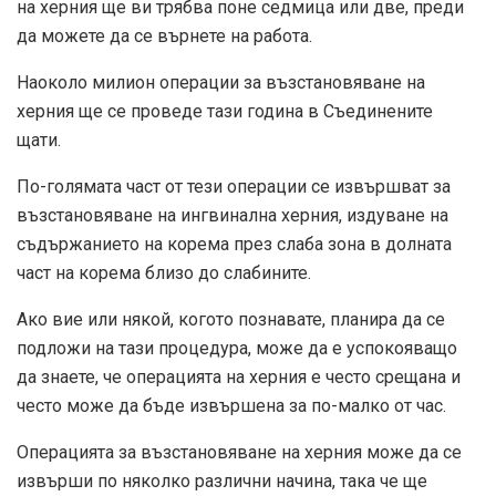
на херния ще ви трябва поне седмица или две, преди
да можете да се върнете на работа.
Наоколо
милион операции за възстановяване на
херния
ще се проведе тази година в Съединените
щати.
По-голямата част от тези операции се извършват за
възстановяване на ингвинална херния, издуване на
съдържанието на корема през слаба зона в долната
част на корема близо до слабините.
Ако вие или някой, когото познавате, планира да се
подложи на тази процедура, може да е успокояващо
да знаете, че операцията на херния е често срещана и
често може да бъде извършена за по-малко от час.
Операцията за възстановяване на херния може да се
извърши по няколко различни начина, така че ще