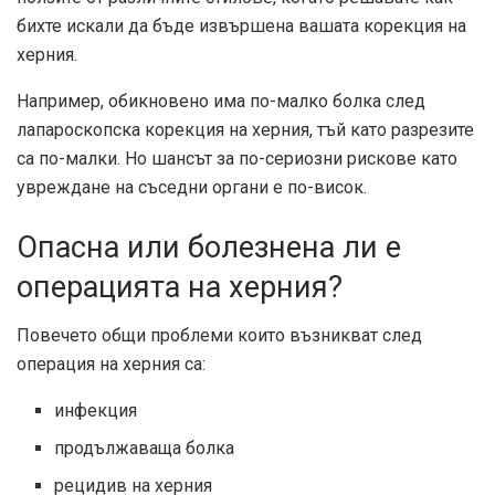
бихте искали да бъде извършена вашата корекция на
херния.
Например, обикновено има по-малко болка след
лапароскопска корекция на херния, тъй като разрезите
са по-малки. Но шансът за по-сериозни рискове като
увреждане на съседни органи е по-висок.
Опасна или болезнена ли е
операцията на херния?
Повечето
общи проблеми
които възникват след
операция на херния са:
инфекция
продължаваща болка
рецидив на херния