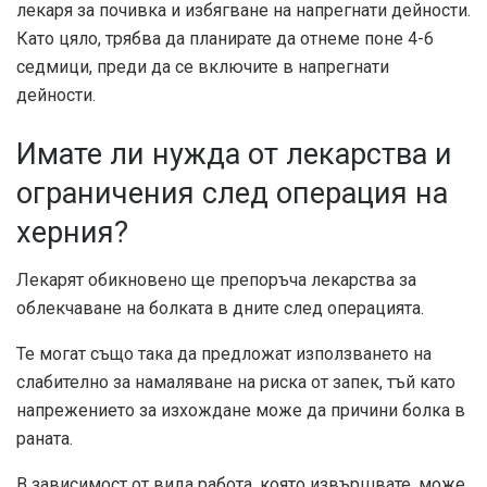
лекаря за почивка и избягване на напрегнати дейности.
Като цяло, трябва да планирате да отнеме поне 4-6
седмици, преди да се включите в напрегнати
дейности.
Имате ли нужда от лекарства и
ограничения след операция на
херния?
Лекарят обикновено ще препоръча лекарства за
облекчаване на болката в дните след операцията.
Те могат също така да предложат използването на
слабително за намаляване на риска от запек, тъй като
напрежението за изхождане може да причини болка в
раната.
В зависимост от вида работа, която извършвате, може