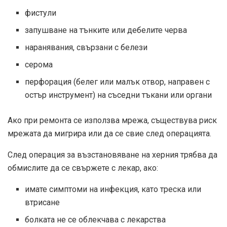
фистули
запушване на тънките или дебелите черва
наранявания, свързани с белези
серома
перфорация (белег или малък отвор, направен с
остър инструмент) на съседни тъкани или органи
Ако при ремонта се използва мрежа, съществува риск
мрежата да мигрира или да се свие след операцията.
След операция за възстановяване на херния трябва да
обмислите да се свържете с лекар, ако:
имате симптоми на инфекция, като треска или
втрисане
болката не се облекчава с лекарства