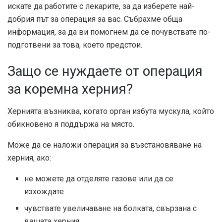
искате да работите с лекарите, за да изберете най-
добрия път за операция за вас. Събрахме обща
информация, за да ви помогнем да се почувствате по-
подготвени за това, което предстои.
Защо се нуждаете от операция
за коремна херния?
Хернията възниква, когато орган избута мускула, който
обикновено я поддържа на място.
Може да се наложи операция за възстановяване на
херния, ако:
не можете да отделяте газове или да се
изхождате
чувствате увеличаване на болката, свързана с
вашата херния