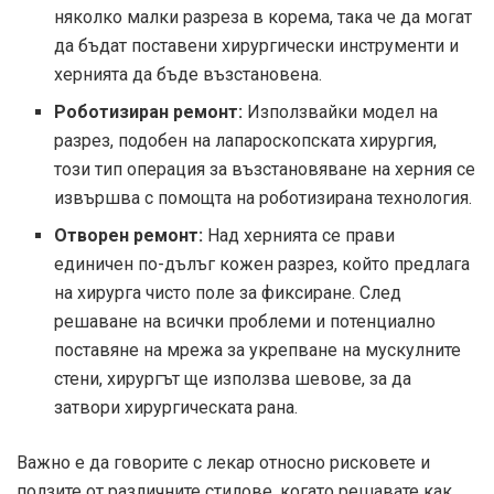
няколко малки разреза в корема, така че да могат
да бъдат поставени хирургически инструменти и
хернията да бъде възстановена.
Роботизиран ремонт:
Използвайки модел на
разрез, подобен на лапароскопската хирургия,
този тип операция за възстановяване на херния се
извършва с помощта на роботизирана технология.
Отворен ремонт:
Над хернията се прави
единичен по-дълъг кожен разрез, който предлага
на хирурга чисто поле за фиксиране. След
решаване на всички проблеми и потенциално
поставяне на мрежа за укрепване на мускулните
стени, хирургът ще използва шевове, за да
затвори хирургическата рана.
Важно е да говорите с лекар относно рисковете и
ползите от различните стилове, когато решавате как