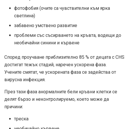
фотофобия (очите са чувствителни към ярка
светлина)
забавено умствено развитие
проблеми със съсирването на кръвта, водещи до
необичайни синини и кървене
Според проучване приблизително 85 % от децата с CHS
достигат тежък стадий, наречен ускорена фаза.
Учените смятат, че ускорената фаза се задейства от
вирусна инфекция.
През тази фаза анормалните бели кръвни клетки се
делят бързо и неконтролируемо, което може да
причини:
треска
необичайно кървене