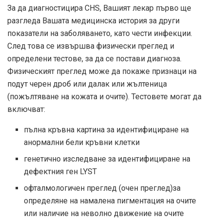
За да диагностицира CHS, Вашият лекар първо ще
разгледа Вашата медицинска история за други
показатели на заболяването, като чести инфекции.
След това се извършва физически преглед и
определени тестове, за да се постави диагноза.
Физическият преглед може да покаже признаци на
подут черен дроб или далак или жълтеница
(пожълтяване на кожата и очите). Тестовете могат да
включват:
пълна кръвна картина за идентифициране на
анормални бели кръвни клетки
генетично изследване за идентифициране на
дефектния ген LYST
офталмологичен преглед (очен преглед)
за
определяне на намалена пигментация на очите
или наличие на неволно движение на очите