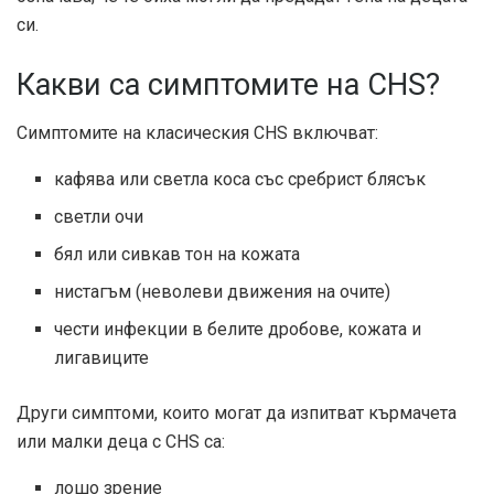
си.
Какви са симптомите на CHS?
Симптомите на класическия CHS включват:
кафява или светла коса със сребрист блясък
светли очи
бял или сивкав тон на кожата
нистагъм (неволеви движения на очите)
чести инфекции в белите дробове, кожата и
лигавиците
Други симптоми, които могат да изпитват кърмачета
или малки деца с CHS са:
лошо зрение