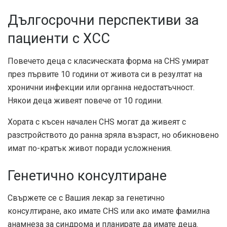
Дългосрочни перспективи за
пациенти с ХСС
Повечето деца с класическата форма на CHS умират
през първите 10 години от живота си в резултат на
хронични инфекции или органна недостатъчност.
Някои деца живеят повече от 10 години.
Хората с късен начален CHS могат да живеят с
разстройството до ранна зряла възраст, но обикновено
имат по-кратък живот поради усложнения.
Генетично консултиране
Свържете се с Вашия лекар за генетично
консултиране, ако имате CHS или ако имате фамилна
анамнеза за синдрома и планирате да имате деца.