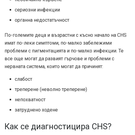
сериозни инфекции
органна недостатъчност
По-големите деца и възрастни с късно начало на CHS
имат по-леки симптоми, по-малко забележими
проблеми с пигментацията и по-малко инфекции. Те
все още могат да развият гърчове и проблеми с
нервната система, които могат да причинят:
слабост
треперене (неволно треперене)
непохватност
затруднено ходене
Как се диагностицира CHS?