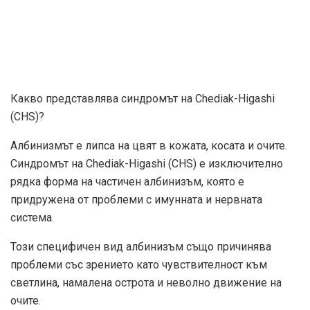
Какво представлява синдромът на Chediak-Higashi
(CHS)?
Албинизмът е липса на цвят в кожата, косата и очите.
Синдромът на Chediak-Higashi (CHS) е изключително
рядка форма на частичен албинизъм, която е
придружена от проблеми с имунната и нервната
система.
Този специфичен вид албинизъм също причинява
проблеми със зрението като чувствителност към
светлина, намалена острота и неволно движение на
очите.