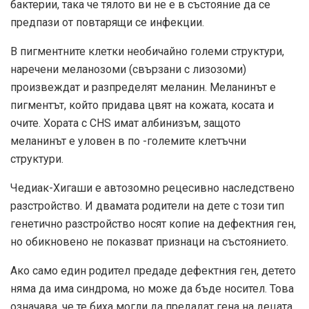
бактерии, така че тялото ви не е в състояние да се
предпази от повтарящи се инфекции.
В пигментните клетки необичайно големи структури,
наречени меланозоми (свързани с лизозоми)
произвеждат и разпределят меланин. Меланинът е
пигментът, който придава цвят на кожата, косата и
очите. Хората с CHS имат албинизъм, защото
меланинът е уловен в по -големите клетъчни
структури.
Чедиак-Хигаши е автозомно рецесивно наследствено
разстройство. И двамата родители на дете с този тип
генетично разстройство носят копие на дефектния ген,
но обикновено не показват признаци на състоянието.
Ако само един родител предаде дефектния ген, детето
няма да има синдрома, но може да бъде носител. Това
означава, че те биха могли да предадат гена на децата