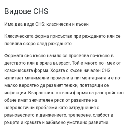
Видове CHS
Има два вида CHS: класически и късен.
Класическата форма присъства при раждането или се
появява скоро след раждането.
Формата със късно начало се проявява по-късно в
детството или в зряла възраст. Той е много по -мек от
класическата форма. Хората с късен начален CHS
изпитват минимални промени в пигментацията и е по-
малко вероятно да развият тежки, повтарящи се
инфекции. Възрастните с късни форми на разстройство
обаче имат значителен риск от развитие на
неврологични проблеми като затруднения с
равновесието и движението, треперене, слабост в
ръцете и краката и забавено умствено развитие.