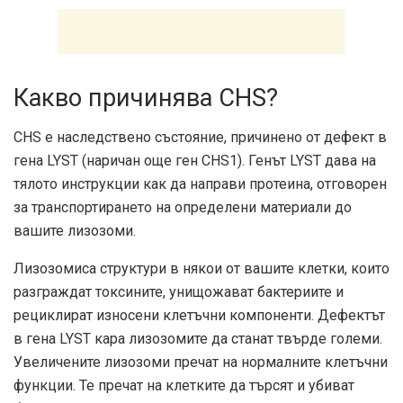
Какво причинява CHS?
CHS е наследствено състояние, причинено от дефект в
гена LYST (наричан още ген CHS1). Генът LYST дава на
тялото инструкции как да направи протеина, отговорен
за транспортирането на определени материали до
вашите лизозоми.
Лизозоми
са структури в някои от вашите клетки, които
разграждат токсините, унищожават бактериите и
рециклират износени клетъчни компоненти. Дефектът
в гена LYST кара лизозомите да станат твърде големи.
Увеличените лизозоми пречат на нормалните клетъчни
функции. Те пречат на клетките да търсят и убиват