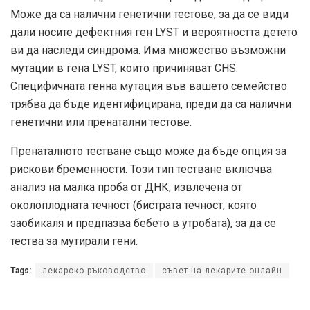
Може да са налични генетични тестове, за да се види
дали носите дефектния ген LYST и вероятността детето
ви да наследи синдрома. Има множество възможни
мутации в гена LYST, които причиняват CHS.
Специфичната генна мутация във вашето семейство
трябва да бъде идентифицирана, преди да са налични
генетични или пренатални тестове.
Пренаталното тестване също може да бъде опция за
рискови бременности. Този тип тестване включва
анализ на малка проба от ДНК, извлечена от
околоплодната течност (бистрата течност, която
заобикаля и предпазва бебето в утробата), за да се
тества за мутирали гени.
Tags:
лекарско ръководство
съвет на лекарите онлайн