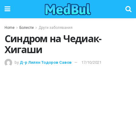
Home
Болести
Други заболявания
Синдром на Чедиак-
Хигаши
by
Д-р Лилян Тодоров Савов
17/10/2021