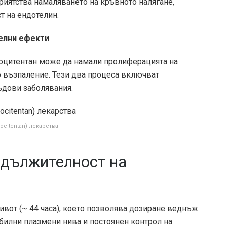
риятства намаляването на кръвното налягане,
т на ендотелин.
елни ефекти
роцитентан може да намали пролиферацията на
о възпаление. Тези два процеса включват
ъдови заболявания.
rocitentan) лекарства
одължителност на
ивот (~ 44 часа), което позволява дозиране веднъж
абилни плазмени нива и постоянен контрол на