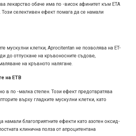
Това лекарство обаче има по -висок афинитет към ETA
. Този селективен ефект помага да се намали
е мускулни клетки, Aprocitentan не позволява на ET-
оди до отпускане на кръвоносните съдове,
маляване на кръвното налягане.
те на ETB
 но в по -малка степен. Този ефект предотвратява
пторите върху гладките мускулни клетки, като
да намали благоприятните ефекти като азотен оксид-
лостната клинична полза от апроцитентана