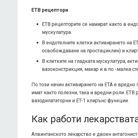
ETB рецептори
ETB рецепторите се намират както в ендо
мускулатура.
В ендотелните клетки активирането на ET
освобождаване на простациклин) и клиръ
В клетките на гладката мускулатура, акт
вазоконстрикция, макар и в по -малка сте
По този начин активирането на ETA е вредно 
имат както полезни, така и вредни роли. ETB
вазодилататорни и ET-1 клирънс функции.
Как работи лекарстват
Апвинтанското лекарство е двоен антагонист 