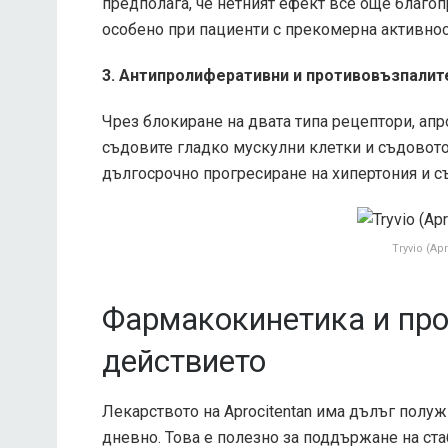
предполага, че нетният ефект все още благоп
особено при пациенти с прекомерна активнос
3. Антипролиферативни и противовъзпалит
Чрез блокиране на двата типа рецептори, ап
съдовите гладко мускулни клетки и съдовот
дългосрочно прогресиране на хипертония и с
Tryvio (Ap
Фармакокинетика и пр
действието
Лекарството на Aprocitentan има дълъг полуж
дневно. Това е полезно за поддържане на ст