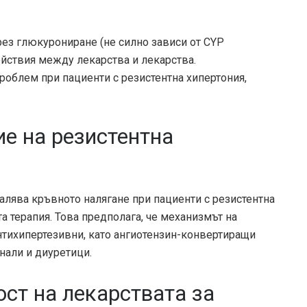
ез глюкурониране (не силно зависи от CYP
ействия между лекарства и лекарства.
роблем при пациенти с резистентна хипертония,
ие на резистентна
алява кръвното налягане при пациенти с резистентна
а терапия. Това предполага, че механизмът на
нтихипертезивни, като ангиотензин-конвертиращи
нали и диуретици.
ст на лекарствата за