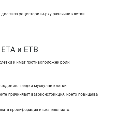
 два типа рецептори върху различни клетки:
 ETA и ETB
клетки и имат противоположни роли:
а съдовите гладки мускулни клетки.
торите причиняват вазоконстрикция, което повишава
чната пролиферация и възпалението.