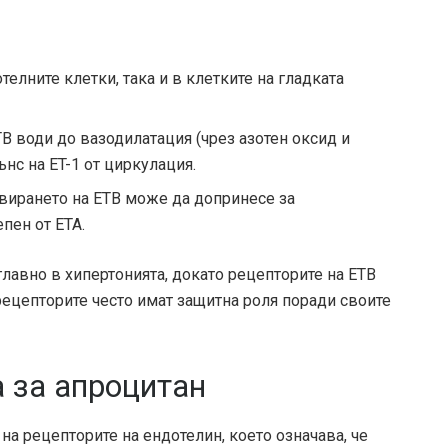
телните клетки, така и в клетките на гладката
B води до вазодилатация (чрез азотен оксид и
нс на ET-1 от циркулация.
ивирането на ETB може да допринесе за
пен от ETA.
главно в хипертонията, докато рецепторите на ETB
 рецепторите често имат защитна роля поради своите
а за апроцитан
на рецепторите на ендотелин, което означава, че