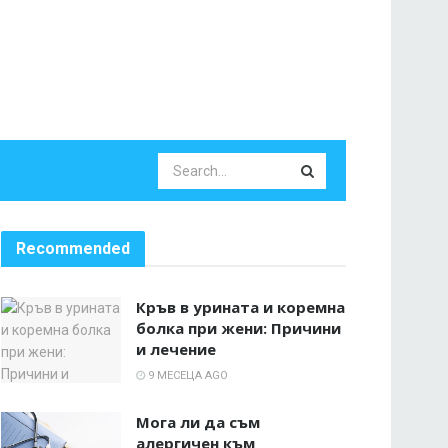
Recommended
Кръв в урината и коремна
болка при жени: Причини
и лечение
9 МЕСЕЦА AGO
Мога ли да съм
алергичен към