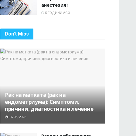
анестезия?
5 ГОДИНИ AGO
Don't Miss
Рак на матката (рак на
ендометриума): Симптоми,
причини, диагностика и лечение
07/08/2026
Ракови заболявания,