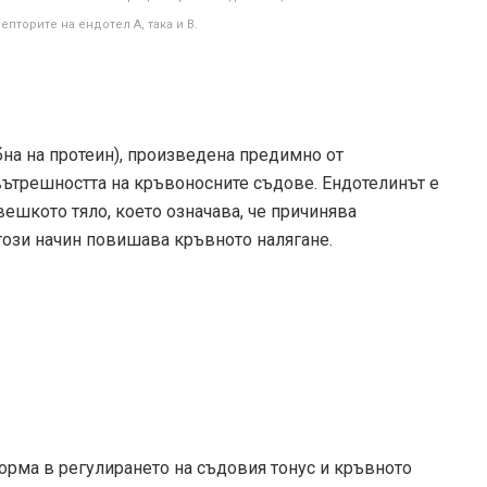
пторите на ендотел А, така и В.
бна на протеин), произведена предимно от
вътрешността на кръвоносните съдове. Ендотелинът е
ешкото тяло, което означава, че причинява
 този начин повишава кръвното налягане.
орма в регулирането на съдовия тонус и кръвното