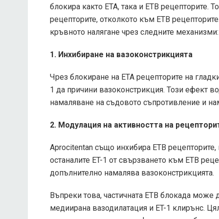
блокира както ETA, така и ETB рецепторите. 
рецепторите, отколкото към ETB рецепторите
кръвното налягане чрез следните механизми:
1. Инхибиране на вазоконстрикцията
Чрез блокиране на ETA рецепторите на гладкит
1 да причини вазоконстрикция. Този ефект в
намаляване на съдовото съпротивление и на
2. Модулация на активността на рецептори
Aprocitentan също инхибира ETB рецепторите,
останалите ET-1 от свързването към ETB реце
допълнително намалява вазоконстрикцията.
Въпреки това, частичната ETB блокада може 
медиирана вазодилатация и ET-1 клирънс. Ця