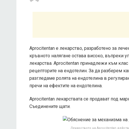
Aprocitentan е лекарство, разработено за леч
кръвното налягане остава високо, въпреки у
лекарства. Aprocitentan принадлежи към клас 
рецепторите на ендотелин. За да разберем ка
разгледаме ролята на ендотелина в регулиран
пречи на ефектите на ендотелина.
Aprocitentan лекарствата се продават под марк
Съединените щати.
Лекарството на Aprocitentan действ