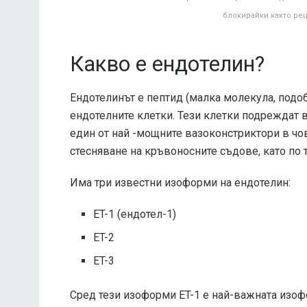
блокирайки както реце
Какво е ендотелин?
Ендотелинът е пептид (малка молекула, подо
ендотелните клетки. Тези клетки подреждат 
един от най -мощните вазоконстриктори в чов
стесняване на кръвоносните съдове, като по
Има три известни изоформи на ендотелин:
ET-1 (ендотел-1)
ET-2
ET-3
Сред тези изоформи ET-1 е най-важната изоф