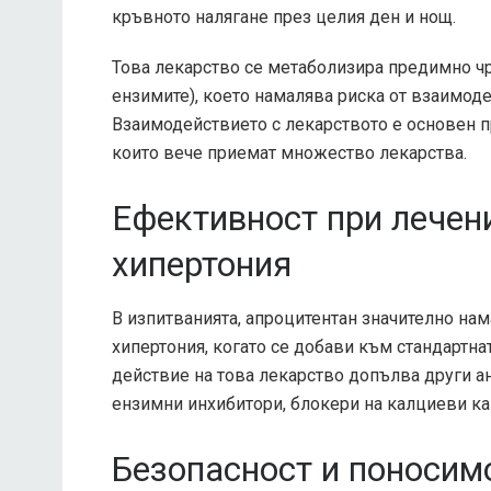
кръвното налягане през целия ден и нощ.
Това лекарство се метаболизира предимно чр
ензимите), което намалява риска от взаимод
Взаимодействието с лекарството е основен п
които вече приемат множество лекарства.
Ефективност при лечен
хипертония
В изпитванията, апроцитентан значително нам
хипертония, когато се добави към стандартнат
действие на това лекарство допълва други а
ензимни инхибитори, блокери на калциеви ка
Безопасност и поносимо