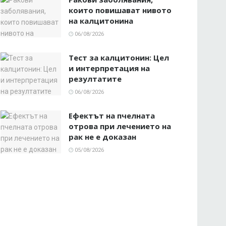
които повишават нивото
на калцитонина
06/08/2026
Тест за калцитонин: Цел
и интерпретация на
резултатите
06/08/2026
Ефектът на пчелната
отрова при лечението на
рак не е доказан
05/08/2026