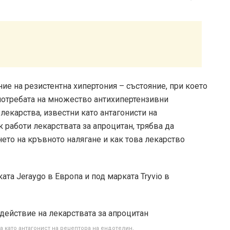
ение на резистентна хипертония – състояние, при което
потребата на множество антихипертензивни
лекарства, известни като антагонисти на
к работи лекарствата за апроцитан, трябва да
ето на кръвното налягане и как това лекарство
ата Jeraygo в Европа и под марката Tryvio в
а като антагонист на рецептора на ендотелин,