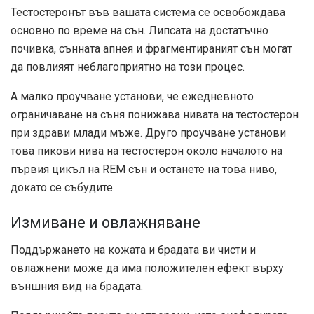
Тестостеронът във вашата система се освобождава
основно по време на сън. Липсата на достатъчно
почивка, сънната апнея и фрагментираният сън могат
да повлияят неблагоприятно на този процес.
А
малко проучване
установи, че ежедневното
ограничаване на съня понижава нивата на тестостерон
при здрави млади мъже. Друго проучване установи
това
пикови нива на тестостерон
около началото на
първия цикъл на REM сън и останете на това ниво,
докато се събудите.
Измиване и овлажняване
Поддържането на кожата и брадата ви чисти и
овлажнени може да има положителен ефект върху
външния вид на брадата.