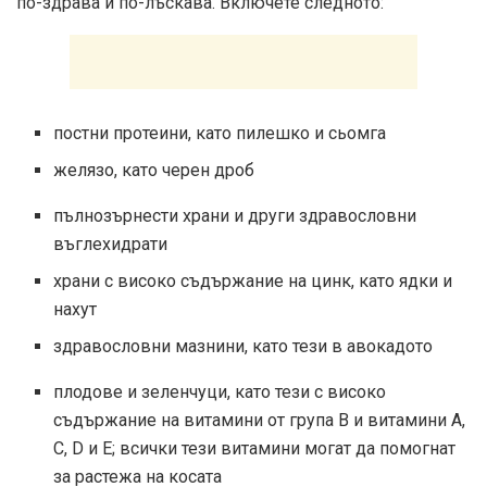
по-здрава и по-лъскава. Включете следното:
постни протеини, като пилешко и сьомга
желязо, като черен дроб
пълнозърнести храни и други здравословни
въглехидрати
храни с високо съдържание на цинк, като ядки и
нахут
здравословни мазнини, като тези в авокадото
плодове и зеленчуци, като тези с високо
съдържание на витамини от група В и витамини А,
С, D и Е; всички тези витамини могат да помогнат
за растежа на косата