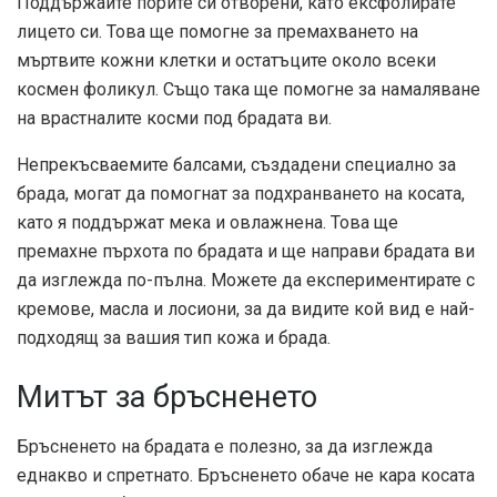
Поддържайте порите си отворени, като ексфолирате
лицето си. Това ще помогне за премахването на
мъртвите кожни клетки и остатъците около всеки
космен фоликул. Също така ще помогне за намаляване
на врастналите косми под брадата ви.
Непрекъсваемите балсами, създадени специално за
брада, могат да помогнат за подхранването на косата,
като я поддържат мека и овлажнена. Това ще
премахне пърхота по брадата и ще направи брадата ви
да изглежда по-пълна. Можете да експериментирате с
кремове, масла и лосиони, за да видите кой вид е най-
подходящ за вашия тип кожа и брада.
Митът за бръсненето
Бръсненето на брадата е полезно, за да изглежда
еднакво и спретнато. Бръсненето обаче не кара косата