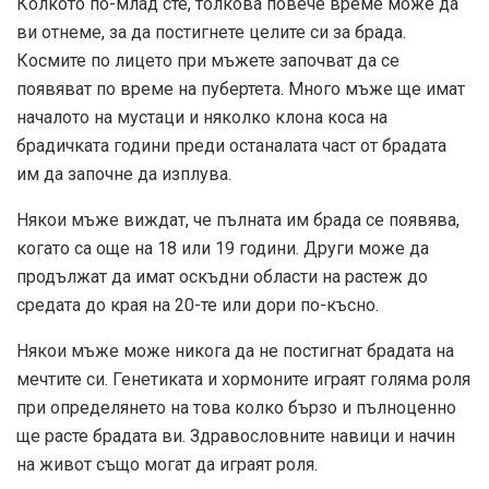
Колкото по-млад сте, толкова повече време може да
ви отнеме, за да постигнете целите си за брада.
Космите по лицето при мъжете започват да се
появяват по време на пубертета. Много мъже ще имат
началото на мустаци и няколко клона коса на
брадичката години преди останалата част от брадата
им да започне да изплува.
Някои мъже виждат, че пълната им брада се появява,
когато са още на 18 или 19 години. Други може да
продължат да имат оскъдни области на растеж до
средата до края на 20-те или дори по-късно.
Някои мъже може никога да не постигнат брадата на
мечтите си. Генетиката и хормоните играят голяма роля
при определянето на това колко бързо и пълноценно
ще расте брадата ви. Здравословните навици и начин
на живот също могат да играят роля.