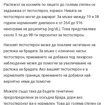
Растежът на космите по лицето до голяма степен се
задвижва от тестостерон, хормон. Нивата на
тестостерон могат да варират. За мъже между 19 и 38
години нормалният диапазон е от 264 до 916
нанограма на децилитър (ng/dL). Това представлява
около 3-ти до 98-ти персентил за тестостерон.
Ниският тестостерон може да повлияе негативно на
растежа на брадата. За мъже с клинично нисък
тестостерон, приемането на добавки под лекарско
наблюдение може да помогне за увеличаване на
растежа на брадата. Ако вашият тестостерон е в
нормалните граници, приемането на добавки най-
вероятно няма да помогне.
Можете също така да бъдете генетично
предопределени за оскъдна брада, дори ако
тестостеронът ви е нормален. Това до голяма степен се