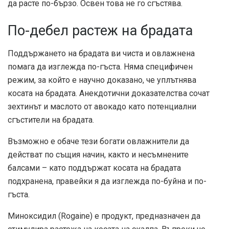
да расте по-бързо. Освен това не го сгъстява.
По-дебел растеж на брадата
Поддържането на брадата ви чиста и овлажнена
помага да изглежда по-гъста. Няма специфичен
режим, за който е научно доказано, че уплътнява
косата на брадата. Анекдотични доказателства сочат
зехтинът и маслото от авокадо като потенциални
сгъстители на брадата.
Възможно е обаче тези богати овлажнители да
действат по същия начин, както и несъмнените
балсами – като поддържат косата на брадата
подхранена, правейки я да изглежда по-буйна и по-
гъста.
Миноксидил (Rogaine) е продукт, предназначен да