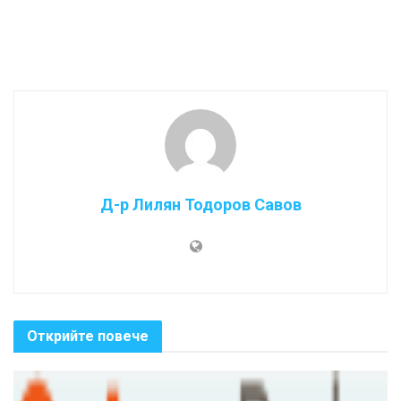
Д-р Лилян Тодоров Савов
Открийте повече