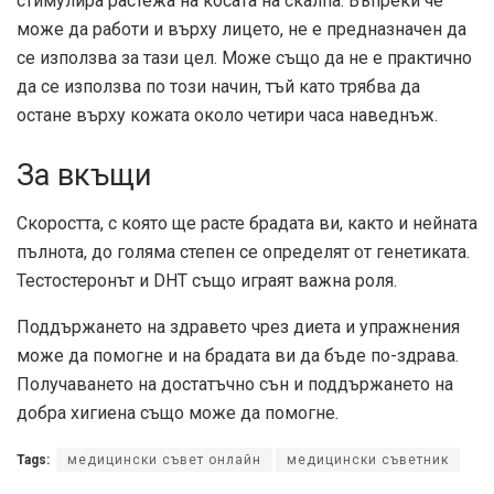
стимулира растежа на косата на скалпа. Въпреки че
може да работи и върху лицето, не е предназначен да
се използва за тази цел. Може също да не е практично
да се използва по този начин, тъй като трябва да
остане върху кожата около четири часа наведнъж.
За вкъщи
Скоростта, с която ще расте брадата ви, както и нейната
пълнота, до голяма степен се определят от генетиката.
Тестостеронът и DHT също играят важна роля.
Поддържането на здравето чрез диета и упражнения
може да помогне и на брадата ви да бъде по-здрава.
Получаването на достатъчно сън и поддържането на
добра хигиена също може да помогне.
Tags:
медицински съвет онлайн
медицински съветник