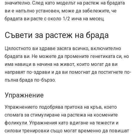
значително. След като моделът на растеж на брадата
ви е напълно установен, може да забележите, че
брадата ви расте с около 1/2 инча на месец.
Съвети за растеж на брада
Цялостното ви здраве засяга всичко, включително
брадата ви. Не можете да промените генетиката си, но
има навици в начина на живот, които могат да ви
направят по-здрави и да ви помогнат да постигнете по-
пълна брада по-бързо.
Упражнение
Упражнението подобрява притока на кръв, което
спомага за стимулиране на растежа на космените
фоликули. Упражнения като вдигане на тежести и
силови тренировки също могат временно да повишат