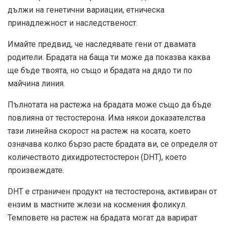
дължи на генетични вариации, етническа
принадлежност и наследственост.
Имайте предвид, че наследявате гени от двамата
родители. Брадата на баща ти може да показва каква
ще бъде твоята, но също и брадата на дядо ти по
майчина линия.
Пълнотата на растежа на брадата може също да бъде
повлияна от тестостерона. Има
някои доказателства
тази линейна скорост на растеж на косата, което
означава колко бързо расте брадата ви, се определя от
количеството дихидротестостерон (DHT), което
произвеждате.
DHT е страничен продукт на тестостерона, активиран от
ензим в мастните жлези на космения фоликул.
Темповете на растеж на брадата могат да варират