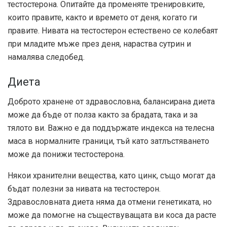
тестостерона. Опитайте да променяте тренировките,
които правите, както и времето от деня, когато ги
правите.
Нивата на тестостерон естествено се колебаят
при младите мъже през деня
, нараства сутрин и
намалява следобед.
Диета
Доброто хранене от здравословна, балансирана диета
може да бъде от полза както за брадата, така и за
тялото ви. Важно е да поддържате индекса на телесна
маса в нормалните граници, тъй като затлъстяването
може да понижи тестостерона.
Някои хранителни вещества, като цинк, също могат да
бъдат полезни за нивата на тестостерон.
Здравословната диета няма да отмени генетиката, но
може да помогне на съществуващата ви коса да расте