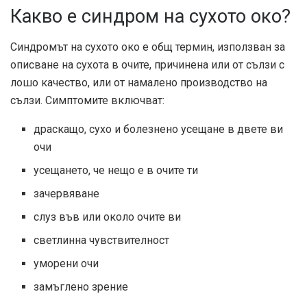
Какво е синдром на сухото око?
Синдромът на сухото око е общ термин, използван за
описване на сухота в очите, причинена или от сълзи с
лошо качество, или от намалено производство на
сълзи. Симптомите включват:
драскащо, сухо и болезнено усещане в двете ви
очи
усещането, че нещо е в очите ти
зачервяване
слуз във или около очите ви
светлинна чувствителност
уморени очи
замъглено зрение