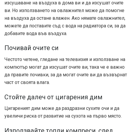
изсушаване на въздуха в дома ви и да изсушат очите
ви. Но използването на овлажнител може да помогне
на въздуха да остане влажен. Ако нямате овлажнител,
можете да поставите съд с вода на радиатора си, за да
добавите вода във въздуха.
Почивай очите си
Честото четене, гледане на телевизия и използване на
компютър могат да изсушат очите ви, така че е важно
да правите почивки, за да могат очите ви да възвърнат
част от своята влага.
Стойте далеч от цигарения дим
Цигареният дим може да раздразни сухите очи и да
увеличи риска от развитие на сухота на първо място.
Използвайте топли компреси, след