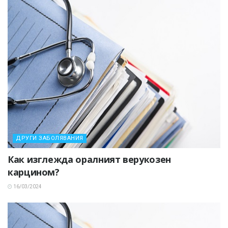
ДРУГИ ЗАБОЛЯВАНИЯ
Как изглежда оралният верукозен
карцином?
16/03/2024