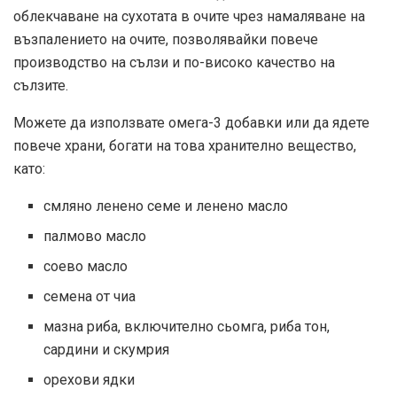
облекчаване на сухотата в очите чрез намаляване на
възпалението на очите, позволявайки повече
производство на сълзи и по-високо качество на
сълзите.
Можете да използвате омега-3 добавки или да ядете
повече храни, богати на това хранително вещество,
като:
смляно ленено семе и ленено масло
палмово масло
соево масло
семена от чиа
мазна риба, включително сьомга, риба тон,
сардини и скумрия
орехови ядки