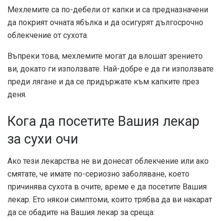
Мехлемите са по-дебели от капки и са предназначени
да покрият очната ябълка и да осигурят дългосрочно
облекчение от сухота.
Въпреки това, мехлемите могат да влошат зрението
ви, докато ги използвате. Най-добре е да ги използвате
преди лягане и да се придържате към капките през
деня.
Кога да посетите Вашия лекар
за сухи очи
Ако тези лекарства не ви донесат облекчение или ако
смятате, че имате по-сериозно заболяване, което
причинява сухота в очите, време е да посетите Вашия
лекар. Ето някои симптоми, които трябва да ви накарат
да се обадите на Вашия лекар за среща: