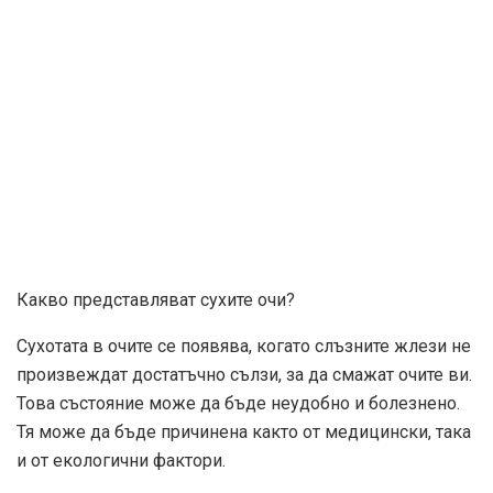
Какво представляват сухите очи?
Сухотата в очите се появява, когато слъзните жлези не
произвеждат достатъчно сълзи, за да смажат очите ви.
Това състояние може да бъде неудобно и болезнено.
Тя може да бъде причинена както от медицински, така
и от екологични фактори.