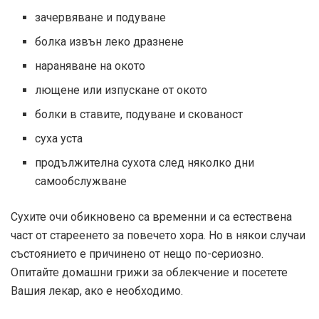
зачервяване и подуване
болка извън леко дразнене
нараняване на окото
лющене или изпускане от окото
болки в ставите, подуване и скованост
суха уста
продължителна сухота след няколко дни
самообслужване
Сухите очи обикновено са временни и са естествена
част от стареенето за повечето хора. Но в някои случаи
състоянието е причинено от нещо по-сериозно.
Опитайте домашни грижи за облекчение и посетете
Вашия лекар, ако е необходимо.