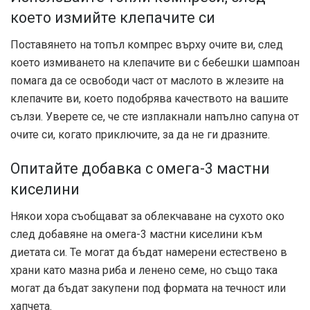
което измийте клепачите си
Поставянето на топъл компрес върху очите ви, след
което измиването на клепачите ви с бебешки шампоан
помага да се освободи част от маслото в жлезите на
клепачите ви, което подобрява качеството на вашите
сълзи. Уверете се, че сте изплакнали напълно сапуна от
очите си, когато приключите, за да не ги дразните.
Опитайте добавка с омега-3 мастни
киселини
Някои хора съобщават за облекчаване на сухото око
след добавяне на омега-3 мастни киселини към
диетата си. Те могат да бъдат намерени естествено в
храни като мазна риба и ленено семе, но също така
могат да бъдат закупени под формата на течност или
хапчета.