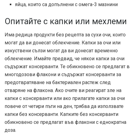
яйца, които са допълнени с омега-3 мазнини
Опитайте с капки или мехлеми
Има редица продукти без рецепта за сухи очи, които
могат да ви донесат облекчение. Капки за очи или
изкуствени сълзи могат да ви донесат временно
облекчение. Имайте предвид, че някои капки за очи
съдържат консерванти. Те обикновено се предлагат в
многодозови флакони и съдържат консерванти за
предотвратяване на бактериален растеж след
отваряне на флакона. Ако очите ви реагират зле на
капки с консерванти или ако прилагате капки за очи
повече от четири пъти на ден, трябва да използвате
капки без консерванти. Капките без консерванти
обикновено се предлагат във флакони с еднократна
доза.