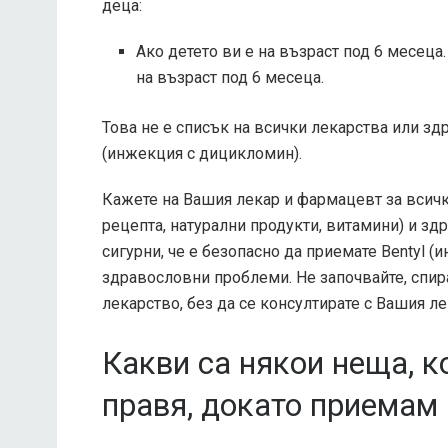
деца:
Ако детето ви е на възраст под 6 месеца
на възраст под 6 месеца.
Това не е списък на всички лекарства или зд
(инжекция с дицикломин).
Кажете на Вашия лекар и фармацевт за всички
рецепта, натурални продукти, витамини) и зд
сигурни, че е безопасно да приемате Bentyl (
здравословни проблеми. Не започвайте, спира
лекарство, без да се консултирате с Вашия ле
Какви са някои неща, к
правя, докато приемам