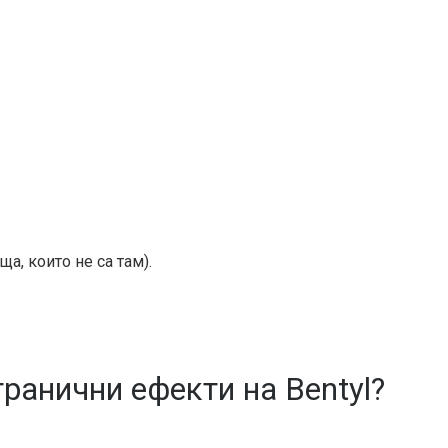
а, които не са там).
транични ефекти на Bentyl?