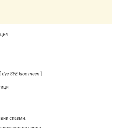
[
dye-SYE-kloe-meen
]
тици
евни спазми.
аздразнените черва.