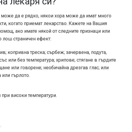
на лекаря си?
е да е рядко, някои хора може да имат много
ти, когато приемат лекарство. Кажете на Вашия
омощ, ако имате някой от следните признаци или
о лош страничен ефект:
ив; копривна треска; сърбеж; зачервена, подута,
ъс или без температура; хрипове; стягане в гърдите
щане или говорене; необичайна дрезгав глас; или
а или гърлото.
и при високи температури.
.