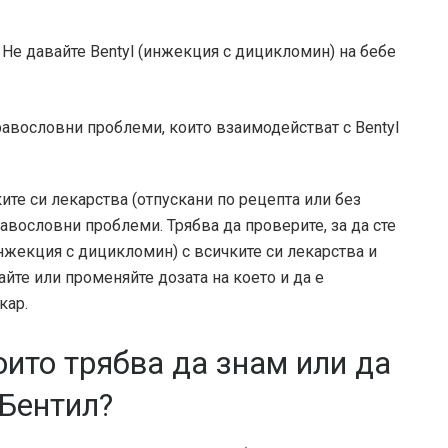
. Не давайте Bentyl (инжекция с дицикломин) на бебе
равословни проблеми, които взаимодействат с Bentyl
те си лекарства (отпускани по рецепта или без
равословни проблеми. Трябва да проверите, за да сте
инжекция с дицикломин) с всичките си лекарства и
йте или променяйте дозата на което и да е
кар.
оито трябва да знам или да
 Бентил?