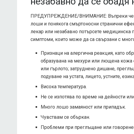
незабавно да се обадя 
ПРЕДУПРЕЖДЕНИЕ/ВНИМАНИЕ: Въпреки че мож
лоши и понякога смъртоносни странични ефек
лекар или незабавно потърсете медицинска п
симптоми, които може да са свързани с мног
Признаци на алергична реакция, като обр
образувана на мехури или лющена кожа с
или гърлото; затруднено дишане, преглъ
подуване на устата, лицето, устните, език
Висока температура.
Не се изпотява по време на дейности ил
Много лошо замаяност или припадък.
Чувствам се объркан.
Проблеми при преглъщане или говорене