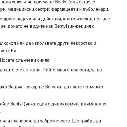
авни услуги, че приемате Bentyl (инжекция с
ри, медицински сестри, фармацевти и зъболекари.
 други задачи или действия, които изискват от вас
ие, докато не видите как Bentyl (инжекция с
алкохол или да използвате други лекарства и
ията Ви.
 Носете слънчеви очила.
като сте активни. Пийте много течности, за да
 ако Вашият лекар не Ви каже да пиете по-малко
вайте Bentyl (инжекция с дицикломин) внимателно.
.
а или планирате да забременеете. Ще трябва да