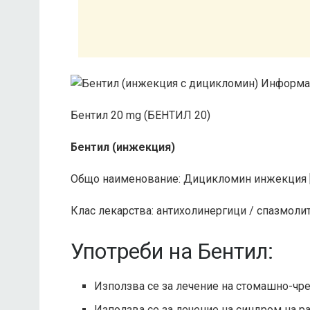
Бентил 20 mg (БЕНТИЛ 20)
Бентил (инжекция)
Общо наименование: Дицикломин инжекция 
Клас лекарства: антихолинергици / спазмоли
Употреби на Бентил:
Използва се за лечение на стомашно-чр
Използва се за лечение на синдром на р