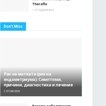
Theraflu
4 ГОДИНИ AGO
Don't Miss
Рак на матката (рак на
ендометриума): Симптоми,
причини, диагностика и лечение
07/08/2026
Ракови заболявания,