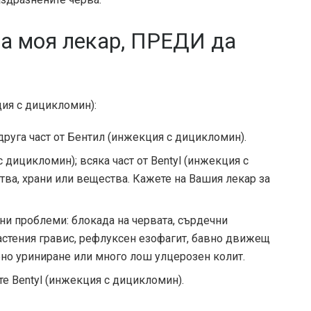
на моя лекар, ПРЕДИ да
ция с дицикломин):
руга част от Бентил (инжекция с дицикломин).
 дицикломин); всяка част от Bentyl (инжекция с
тва, храни или вещества. Кажете на Вашия лекар за
ни проблеми: блокада на червата, сърдечни
астения гравис, рефлуксен езофагит, бавно движещ
нено уриниране или много лош улцерозен колит.
те Bentyl (инжекция с дицикломин).