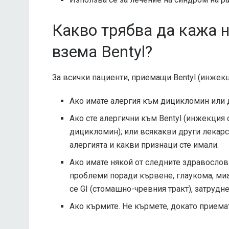
Какво трябва да кажа 
взема Bentyl?
За всички пациенти, приемащи Bentyl (инжек
Ако имате алергия към дицикломин или д
Ако сте алергични към Bentyl (инжекция с
дицикломин); или всякакви други лекарс
алергията и какви признаци сте имали.
Ако имате някой от следните здравослов
проблеми поради кървене, глаукома, ми
се GI (стомашно-чревния тракт), затруд
Ако кърмите. Не кърмете, докато приема