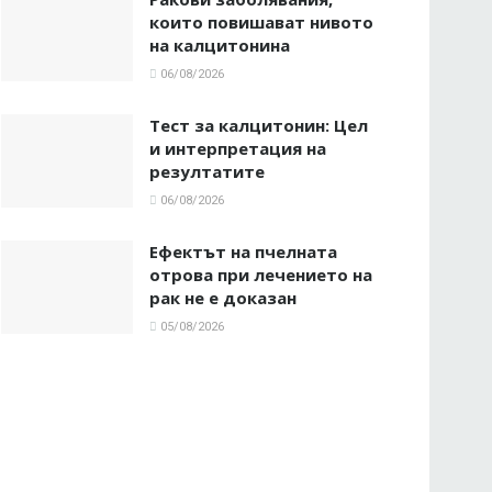
които повишават нивото
на калцитонина
06/08/2026
Тест за калцитонин: Цел
и интерпретация на
резултатите
06/08/2026
Ефектът на пчелната
отрова при лечението на
рак не е доказан
05/08/2026