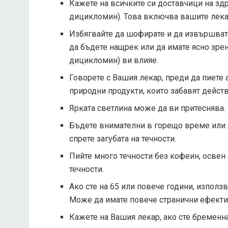
Кажете на всичките си доставчици на здр
дицикломин). Това включва вашите лека
Избягвайте да шофирате и да извършвате
да бъдете нащрек или да имате ясно зрен
дицикломин) ви влияе.
Говорете с Вашия лекар, преди да пиете 
природни продукти, които забавят действ
Ярката светлина може да ви притеснява.
Бъдете внимателни в горещо време или до
спрете загубата на течности.
Пийте много течности без кофеин, освен
течности.
Ако сте на 65 или повече години, използ
Може да имате повече странични ефекти
Кажете на Вашия лекар, ако сте бременн