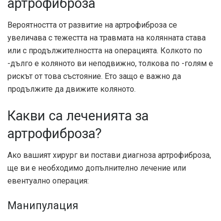
артрофиброза
Вероятността от развитие на артрофиброза се
увеличава с тежестта на травмата на колянната става
или с продължителността на операцията. Колкото по
-дълго е коляното ви неподвижно, толкова по -голям е
рискът от това състояние. Ето защо е важно да
продължите да движите коляното.
Какви са леченията за
артрофиброза?
Ако вашият хирург ви постави диагноза артрофиброза,
ще ви е необходимо допълнително лечение или
евентуално операция:
Манипулация