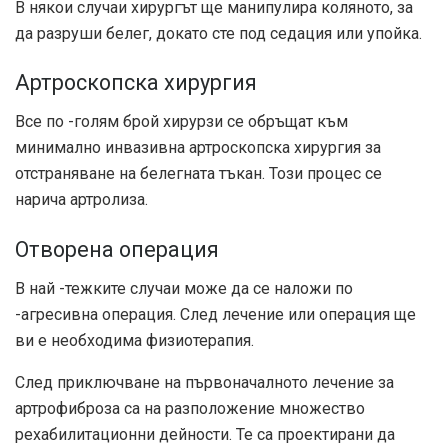
В някои случаи хирургът ще манипулира коляното, за
да разруши белег, докато сте под седация или упойка.
Артроскопска хирургия
Все по -голям брой хирурзи се обръщат към
минимално инвазивна артроскопска хирургия за
отстраняване на белегната тъкан. Този процес се
нарича артролиза.
Отворена операция
В най -тежките случаи може да се наложи по
-агресивна операция. След лечение или операция ще
ви е необходима физиотерапия.
След приключване на първоначалното лечение за
артрофиброза са на разположение множество
рехабилитационни дейности. Те са проектирани да