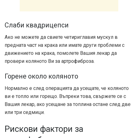
Слаби квадрицепси
Ако не можете да свиете четириглавия мускул в
предната част на крака или имате други проблеми с
движението на крака, помолете Вашия лекар да
провери коляното Ви за артрофиброза.
Горене около коляното
Нормално е след операцията да усещате, че коляното
ви е топло или горещо. Въпреки това, свържете се с
Вашия лекар, ако усещане за топлина остане след две
или три седмици.
Рискови фактори за