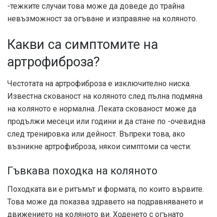
-тежките случаи това може да доведе до трайна
невъзможност за огъване и изправяне на коляното.
Какви са симптомите на
артрофиброза?
Честотата на артрофиброза е изключително ниска.
Известна скованост на коляното след пълна подмяна
на коляното е нормална. Леката скованост може да
продължи месеци или години и да стане по -очевидна
след тренировка или дейност. Въпреки това, ако
възникне артрофиброза, някои симптоми са чести:
Гъвкава походка на коляното
Походката ви е ритъмът и формата, по които вървите.
Това може да показва здравето на подравняването и
движението на коляното ви. Ходенето с огънато