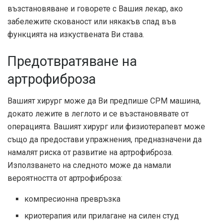
възстановяване и говорете с Вашия лекар, ако
забележите скованост или някакъв спад във
функцията на изкуствената Ви става.
Предотвратяване на
артрофиброза
Вашият хирург може да Ви предпише CPM машина,
докато лежите в леглото и се възстановявате от
операцията. Вашият хирург или физиотерапевт може
също да предостави упражнения, предназначени да
намалят риска от развитие на артрофиброза.
Използването на следното може да намали
вероятността от артрофиброза:
компресионна превръзка
криотерапия или прилагане на силен студ