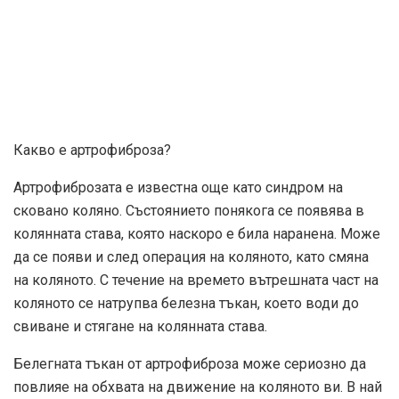
Какво е артрофиброза?
Артрофиброзата е известна още като синдром на
сковано коляно. Състоянието понякога се появява в
колянната става, която наскоро е била наранена. Може
да се появи и след операция на коляното, като смяна
на коляното. С течение на времето вътрешната част на
коляното се натрупва белезна тъкан, което води до
свиване и стягане на колянната става.
Белегната тъкан от артрофиброза може сериозно да
повлияе на обхвата на движение на коляното ви. В най