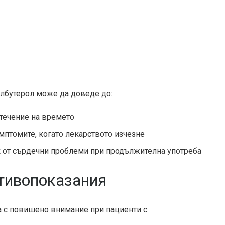
албутерол може да доведе до:
 течение на времето
мптомите, когато лекарството изчезне
 от сърдечни проблеми при продължителна употреба
тивопоказания
а с повишено внимание при пациенти с: