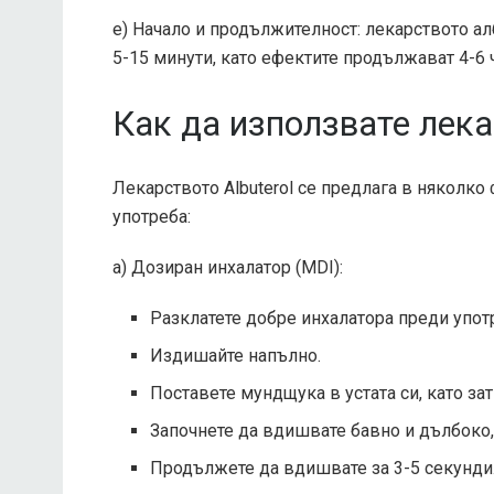
е) Начало и продължителност: лекарството а
5-15 минути, като ефектите продължават 4-6 ч
Как да използвате лека
Лекарството Albuterol се предлага в няколк
употреба:
а) Дозиран инхалатор (MDI):
Разклатете добре инхалатора преди упот
Издишайте напълно.
Поставете мундщука в устата си, като зат
Започнете да вдишвате бавно и дълбоко, 
Продължете да вдишвате за 3-5 секунди