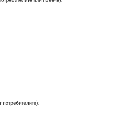
отребителите или повече):
 потребителите):