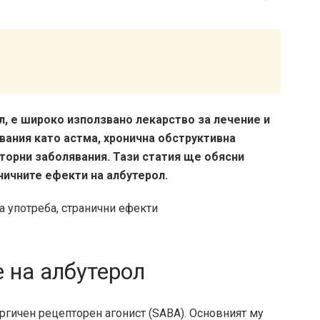
, е широко използвано лекарство за лечение и
вания като астма, хронична обструктивна
торни заболявания. Тази статия ще обясни
ничните ефекти на албутерол.
 на албутерол
ргичен рецепторен агонист (SABA). Основният му