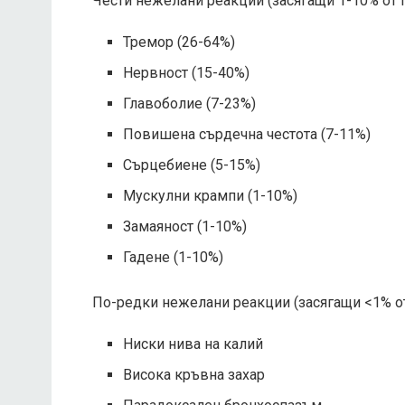
Чести нежелани реакции (засягащи 1-10% от п
Тремор (26-64%)
Нервност (15-40%)
Главоболие (7-23%)
Повишена сърдечна честота (7-11%)
Сърцебиене (5-15%)
Мускулни крампи (1-10%)
Замаяност (1-10%)
Гадене (1-10%)
По-редки нежелани реакции (засягащи <1% от
Ниски нива на калий
Висока кръвна захар