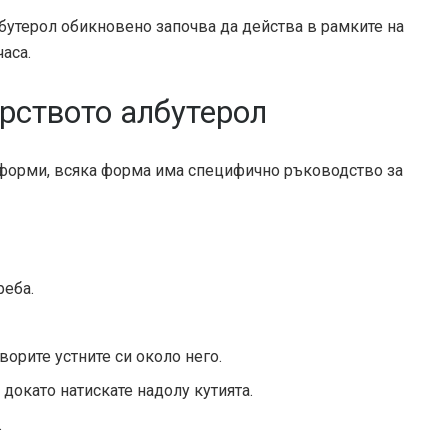
лбутерол обикновено започва да действа в рамките на
аса.
рството албутерол
о форми, всяка форма има специфично ръководство за
реба.
ворите устните си около него.
докато натискате надолу кутията.
.