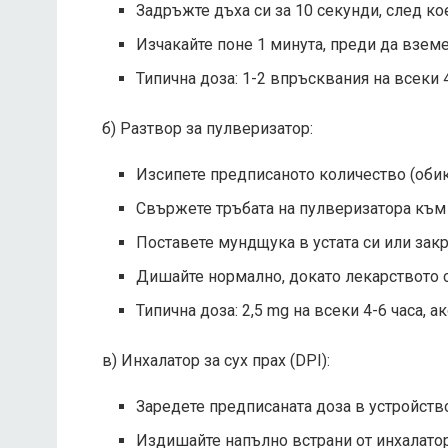
Задръжте дъха си за 10 секунди, след ко
Изчакайте поне 1 минута, преди да вземе
Типична доза: 1-2 впръсквания на всеки 4
б) Разтвор за пулверизатор:
Изсипете предписаното количество (обикн
Свържете тръбата на пулверизатора къ
Поставете мундщука в устата си или закр
Дишайте нормално, докато лекарството с
Типична доза: 2,5 mg на всеки 4-6 часа, а
в) Инхалатор за сух прах (DPI):
Заредете предписаната доза в устройств
Издишайте напълно встрани от инхалатор