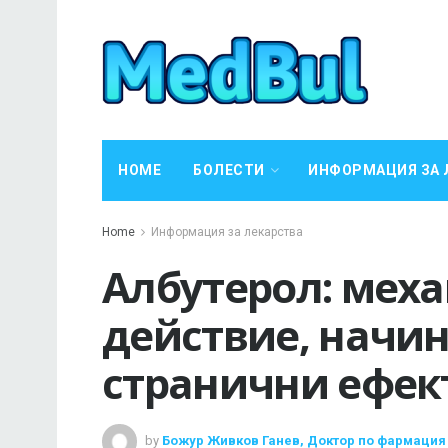
HOME
БОЛЕСТИ
ИНФОРМАЦИЯ ЗА 
Home
Информация за лекарства
Албутерол: мех
действие, начин
странични ефек
by
Божур Живков Ганев, Доктор по фармация