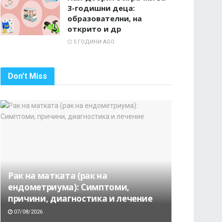
3-годишни деца:
образователни, на
открито и др
5 ГОДИНИ AGO
Don't Miss
Рак на матката (рак на
ендометриума): Симптоми,
причини, диагностика и лечение
07/08/2026