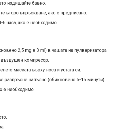
ето издишайте бавно.
те второ впръскване, ако е предписано.
-6 часа, ако е необходимо.
овено 2,5 mg в 3 ml) в чашата на пулверизатора.
м въздушен компресор.
епете маската върху носа и устата си.
е разпръсне напълно (обикновено 5-15 минути).
ко е необходимо.
ото.
а.