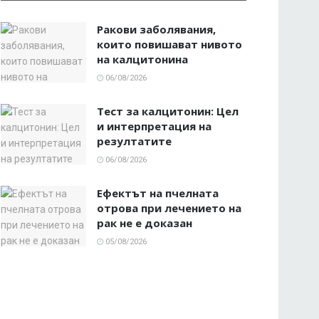
Ракови заболявания,
които повишават нивото
на калцитонина
06/08/2026
Тест за калцитонин: Цел
и интерпретация на
резултатите
06/08/2026
Ефектът на пчелната
отрова при лечението на
рак не е доказан
05/08/2026