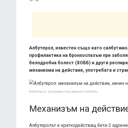
Албутерол, известен също като салбутамол
профилактика на бронхоспазъм при заболя
белодробна болест (ХОББ) и други респира
механизма на действие, употребата и стра
Албутерол, продаван под марката Ventolin
Механизъм на действие
Албутеролът е краткодействащ бета-2 адрене