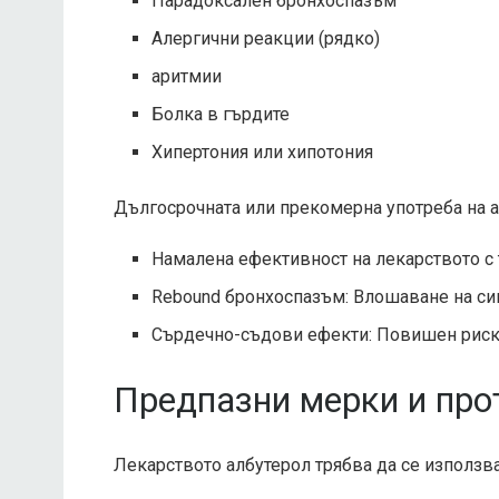
Парадоксален бронхоспазъм
Алергични реакции (рядко)
аритмии
Болка в гърдите
Хипертония или хипотония
Дългосрочната или прекомерна употреба на 
Намалена ефективност на лекарството с
Rebound бронхоспазъм: Влошаване на си
Сърдечно-съдови ефекти: Повишен риск
Предпазни мерки и про
Лекарството албутерол трябва да се използв