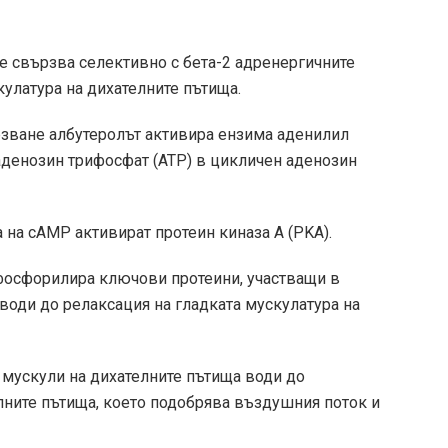
се свързва селективно с бета-2 адренергичните
улатура на дихателните пътища.
рзване албутеролът активира ензима аденилил
аденозин трифосфат (АТР) в цикличен аденозин
на cAMP активират протеин киназа A (PKA).
 фосфорилира ключови протеини, участващи в
 води до релаксация на гладката мускулатура на
 мускули на дихателните пътища води до
лните пътища, което подобрява въздушния поток и