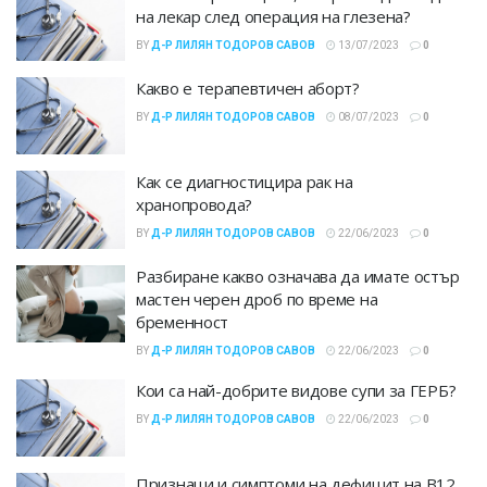
на лекар след операция на глезена?
BY
Д-Р ЛИЛЯН ТОДОРОВ САВОВ
13/07/2023
0
Какво е терапевтичен аборт?
BY
Д-Р ЛИЛЯН ТОДОРОВ САВОВ
08/07/2023
0
Как се диагностицира рак на
хранопровода?
BY
Д-Р ЛИЛЯН ТОДОРОВ САВОВ
22/06/2023
0
Разбиране какво означава да имате остър
мастен черен дроб по време на
бременност
BY
Д-Р ЛИЛЯН ТОДОРОВ САВОВ
22/06/2023
0
Кои са най-добрите видове супи за ГЕРБ?
BY
Д-Р ЛИЛЯН ТОДОРОВ САВОВ
22/06/2023
0
Признаци и симптоми на дефицит на B12