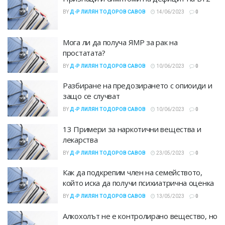
BY
Д-Р ЛИЛЯН ТОДОРОВ САВОВ
14/06/2023
0
Мога ли да получа ЯМР за рак на
простатата?
BY
Д-Р ЛИЛЯН ТОДОРОВ САВОВ
10/06/2023
0
Разбиране на предозирането с опиоиди и
защо се случват
BY
Д-Р ЛИЛЯН ТОДОРОВ САВОВ
10/06/2023
0
13 Примери за наркотични вещества и
лекарства
BY
Д-Р ЛИЛЯН ТОДОРОВ САВОВ
23/05/2023
0
Как да подкрепим член на семейството,
който иска да получи психиатрична оценка
BY
Д-Р ЛИЛЯН ТОДОРОВ САВОВ
13/05/2023
0
Алкохолът не е контролирано вещество, но