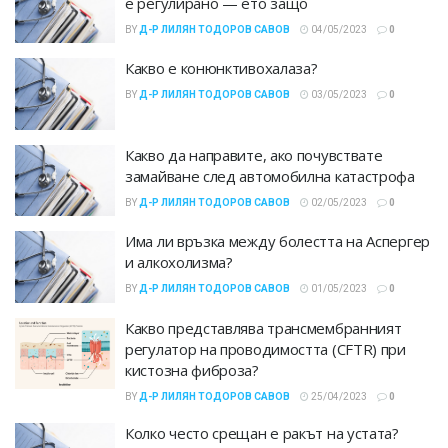
е регулирано — ето защо
BY
Д-Р ЛИЛЯН ТОДОРОВ САВОВ
04/05/2023
0
Какво е конюнктивохалаза?
BY
Д-Р ЛИЛЯН ТОДОРОВ САВОВ
03/05/2023
0
Какво да направите, ако почувствате
замайване след автомобилна катастрофа
BY
Д-Р ЛИЛЯН ТОДОРОВ САВОВ
02/05/2023
0
Има ли връзка между болестта на Аспергер
и алкохолизма?
BY
Д-Р ЛИЛЯН ТОДОРОВ САВОВ
01/05/2023
0
Какво представлява трансмембранният
регулатор на проводимостта (CFTR) при
кистозна фиброза?
BY
Д-Р ЛИЛЯН ТОДОРОВ САВОВ
25/04/2023
0
Колко често срещан е ракът на устата?