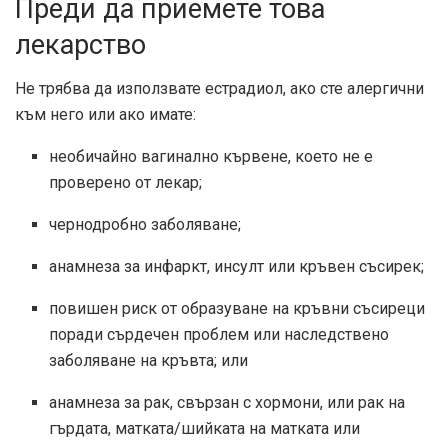
Преди да приемете това
лекарство
Не трябва да използвате естрадиол, ако сте алергични
към него или ако имате:
необичайно вагинално кървене, което не е
проверено от лекар;
чернодробно заболяване;
анамнеза за инфаркт, инсулт или кръвен съсирек;
повишен риск от образуване на кръвни съсиреци
поради сърдечен проблем или наследствено
заболяване на кръвта; или
анамнеза за рак, свързан с хормони, или рак на
гърдата, матката/шийката на матката или