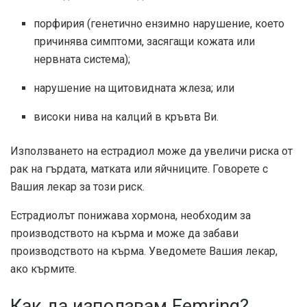
порфирия (генетично ензимно нарушение, което
причинява симптоми, засягащи кожата или
нервната система);
нарушение на щитовидната жлеза; или
високи нива на калций в кръвта Ви.
Използването на естрадиол може да увеличи риска от
рак на гърдата, матката или яйчниците. Говорете с
Вашия лекар за този риск.
Естрадиолът понижава хормона, необходим за
производството на кърма и може да забави
производството на кърма. Уведомете Вашия лекар,
ако кърмите.
Как да използвам Femring?