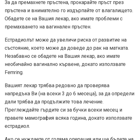
За да премахнете пръстена, прокарайте пръст през
пръстена и внимателно го издърпайте от влагалището.
Обадете се на Вашия лекар, ако имате проблеми с
премахването на вагинален пръстен.
Естрадиолът може да увеличи риска от развитие на
състояние, което може да доведе до рак на матката.
Незабавно се обадете на Вашия лекар, ако имате
необичайно вагинално кървене, докато използвате
Femring.
Вашият лекар трябва редовно да проверява
напредъка Ви (на всеки 3 до 6 месеца), за да определи
дали трябва да продължите това лечение.
Преглеждайте гърдите си за бучки всеки месец и
правете мамография всяка година, докато използвате
естрадиол.
Ако се нуждаете от голяма операция или ще бъдете на