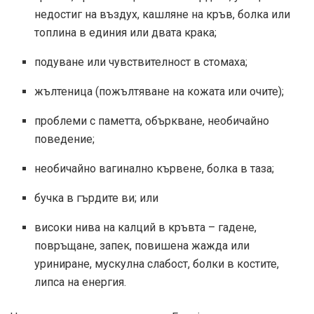
недостиг на въздух, кашляне на кръв, болка или
топлина в единия или двата крака;
подуване или чувствителност в стомаха;
жълтеница (пожълтяване на кожата или очите);
проблеми с паметта, объркване, необичайно
поведение;
необичайно вагинално кървене, болка в таза;
бучка в гърдите ви; или
високи нива на калций в кръвта – гадене,
повръщане, запек, повишена жажда или
уриниране, мускулна слабост, болки в костите,
липса на енергия.