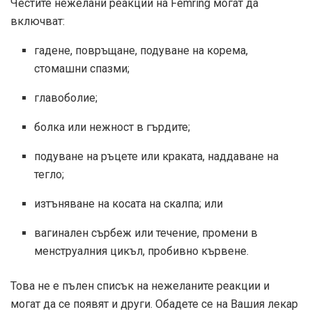
Честите нежелани реакции на Femring могат да
включват:
гадене, повръщане, подуване на корема,
стомашни спазми;
главоболие;
болка или нежност в гърдите;
подуване на ръцете или краката, наддаване на
тегло;
изтъняване на косата на скалпа; или
вагинален сърбеж или течение, промени в
менструалния цикъл, пробивно кървене.
Това не е пълен списък на нежеланите реакции и
могат да се появят и други. Обадете се на Вашия лекар