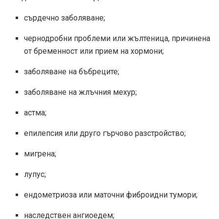
сърдечно заболяване;
чернодробни проблеми или жълтеница, причинена
от бременност или прием на хормони;
заболяване на бъбреците;
заболяване на жлъчния мехур;
астма;
епилепсия или друго гърчово разстройство;
мигрена;
лупус;
ендометриоза или маточни фиброидни тумори;
наследствен ангиоедем;