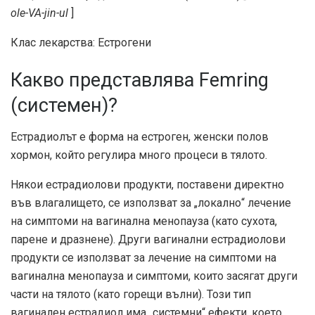
ole-VA-jin-ul
]
Клас лекарства: Естрогени
Какво представлява Femring
(системен)?
Естрадиолът е форма на естроген, женски полов
хормон, който регулира много процеси в тялото.
Някои естрадиолови продукти, поставени директно
във влагалището, се използват за „локално“ лечение
на симптоми на вагинална менопауза (като сухота,
парене и дразнене). Други вагинални естрадиолови
продукти се използват за лечение на симптоми на
вагинална менопауза и симптоми, които засягат други
части на тялото (като горещи вълни). Този тип
вагинален естрадиол има „системни“ ефекти, което