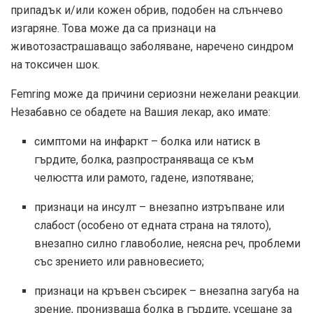
припадък и/или кожен обрив, подобен на слънчево
изгаряне. Това може да са признаци на
животозастрашаващо заболяване, наречено синдром
на токсичен шок.
Femring може да причини сериозни нежелани реакции.
Незабавно се обадете на Вашия лекар, ако имате:
симптоми на инфаркт – болка или натиск в
гърдите, болка, разпространяваща се към
челюстта или рамото, гадене, изпотяване;
признаци на инсулт – внезапно изтръпване или
слабост (особено от едната страна на тялото),
внезапно силно главоболие, неясна реч, проблеми
със зрението или равновесието;
признаци на кръвен съсирек – внезапна загуба на
зрение, пронизваща болка в гърдите, усещане за