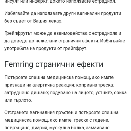
инсулт или инфаркт, докато използвате естрадиол.
Избягвайте да използвате други вагинални продукти
без съвет от Вашия лекар.
Грейпфрутът може да взаимодейства с естрадиола и
да доведе до нежелани странични ефекти. Избягвайте
употребата на продукти от грейпфрут.
Femring странични ефекти
Потърсете спешна медицинска помощ, ако имате
признаци на алергична реакция: копривна треска;
затруднено дишане; подуване на лицето, устните, езика
или гърлото.
Отстранете вагиналния пръстен и потърсете спешна
медицинска помощ, ако имате: треска с гадене,
повръщане, диария, мускулна болка, замайване,