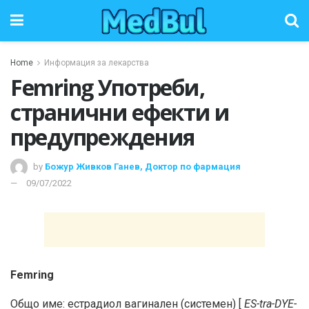
Home
Информация за лекарства
Femring Употреби,
странични ефекти и
предупреждения
by
Божур Живков Ганев, Доктор по фармация
09/07/2022
Femring
Общо име: естрадиол вагинален (системен) [
ES-tra-DYE-