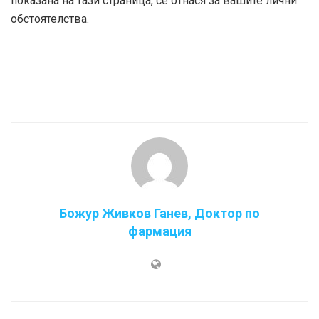
показана на тази страница, се отнася за вашите лични
обстоятелства.
Божур Живков Ганев, Доктор по
фармация