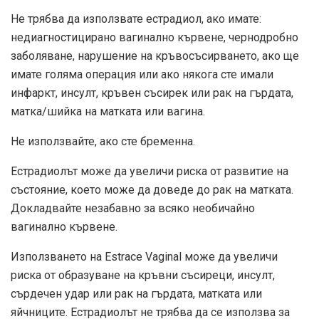
Не трябва да използвате естрадиол, ако имате:
недиагностицирано вагинално кървене, чернодробно
заболяване, нарушение на кръвосъсирването, ако ще
имате голяма операция или ако някога сте имали
инфаркт, инсулт, кръвен съсирек или рак на гърдата,
матка/шийка на матката или вагина.
Не използвайте, ако сте бременна.
Естрадиолът може да увеличи риска от развитие на
състояние, което може да доведе до рак на матката.
Докладвайте незабавно за всяко необичайно
вагинално кървене.
Използването на Estrace Vaginal може да увеличи
риска от образуване на кръвни съсиреци, инсулт,
сърдечен удар или рак на гърдата, матката или
яйчниците. Естрадиолът не трябва да се използва за