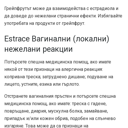
Грейпфрутът може да взаимодейства с естрадиола и
да доведе до нежелани странични ефекти. Избягвайте
употребата на продукти от грейпфрут.
Estrace Вагинални (локални)
нежелани реакции
Потърсете спешна медицинска помощ, ако имате
някой от тези признаци на алергична реакция:
копривна треска; затруднено дишане; подуване на
лицето, устните, езика или гърлото.
Отстранете вагиналния пръстен и потърсете спешна
медицинска помощ, ако имате: треска с гадене,
повръщане, диария, мускулна болка, замайване,
припадък и/или кожен обрив, подобен на слънчево
изгаряне. Това може да са признаци на