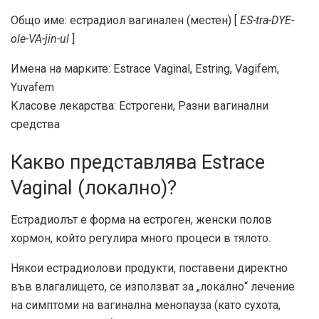
Общо име: естрадиол вагинален (местен) [
ES-tra-DYE-
ole-VA-jin-ul
]
Имена на марките: Estrace Vaginal, Estring, Vagifem,
Yuvafem
Класове лекарства: Естрогени, Разни вагинални
средства
Какво представлява Estrace
Vaginal (локално)?
Естрадиолът е форма на естроген, женски полов
хормон, който регулира много процеси в тялото.
Някои естрадиолови продукти, поставени директно
във влагалището, се използват за „локално“ лечение
на симптоми на вагинална менопауза (като сухота,