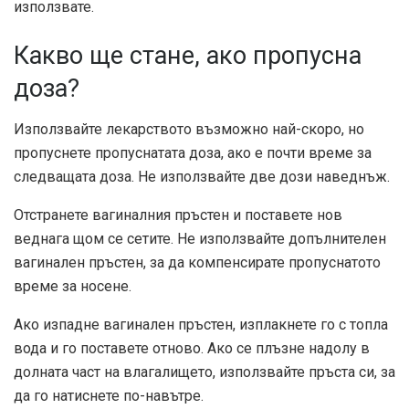
използвате.
Какво ще стане, ако пропусна
доза?
Използвайте лекарството възможно най-скоро, но
пропуснете пропуснатата доза, ако е почти време за
следващата доза. Не използвайте две дози наведнъж.
Отстранете вагиналния пръстен и поставете нов
веднага щом се сетите. Не използвайте допълнителен
вагинален пръстен, за да компенсирате пропуснатото
време за носене.
Ако изпадне вагинален пръстен, изплакнете го с топла
вода и го поставете отново. Ако се плъзне надолу в
долната част на влагалището, използвайте пръста си, за
да го натиснете по-навътре.