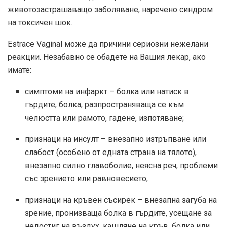
животозастрашаващо заболяване, наречено синдром
на токсичен шок.
Estrace Vaginal може да причини сериозни нежелани
реакции. Незабавно се обадете на Вашия лекар, ако
имате:
симптоми на инфаркт – болка или натиск в
гърдите, болка, разпространяваща се към
челюстта или рамото, гадене, изпотяване;
признаци на инсулт – внезапно изтръпване или
слабост (особено от едната страна на тялото),
внезапно силно главоболие, неясна реч, проблеми
със зрението или равновесието;
признаци на кръвен съсирек – внезапна загуба на
зрение, пронизваща болка в гърдите, усещане за
недостиг на въздух, кашляне на кръв, болка или