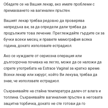
Обадете се на Вашия лекар, ако имате проблеми с
премахването на вагинален пръстен.
Вашият лекар трябва редовно да проверява
напредъка ви, за да определи дали трябва да
продължите това лечение. Преглеждайте гърдите си за
бучки всеки месец и правете мамография всяка
година, докато използвате естрадиол.
Ако се нуждаете от сериозна операция или
дългосрочна почивка на легло, може да се наложи да
спрете употребата на Estrace Vaginal за кратко време.
Всеки лекар или хирург, който Ви лекува, трябва да
знае, че използвате естрадиол.
Съхранявайте на стайна температура далеч от влага и
топлина. Съхранявайте вагиналния пръстен в неговата
защитна торбичка, докато не сте готови да го