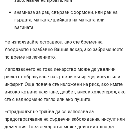
заболяване на кръвта; или
анамнеза за рак, свързан с хормони, или рак на
гърдата, матката/шийката на матката или
вагината.
Не използвайте естрадиол, ако сте бременна.
Уведомете незабавно Вашия лекар, ако забременеете
по време на лечението.
Използването на това лекарство може да увеличи
риска от образуване на кръвни съсиреци, инсулт или
инфаркт. Още повече сте изложени на риск, ако имате
високо кръвно налягане, диабет, висок холестерол, ако
сте с наднормено тегло или ако пушите.
Естрадиолът не трябва да се използва за
предотвратяване на сърдечни заболявания, инсулт или
деменция. Това лекарство може действително да