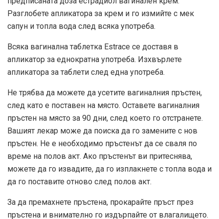
предписаната доза естрадиол вагинален крем.
Разглобете апликатора за крем и го измийте с мек
сапун и топла вода след всяка употреба.
Всяка вагинална таблетка Estrace се доставя в
апликатор за еднократна употреба. Изхвърлете
апликатора за таблети след една употреба.
Не трябва да можете да усетите вагиналния пръстен,
след като е поставен на място. Оставете вагиналния
пръстен на място за 90 дни, след което го отстранете.
Вашият лекар може да поиска да го замените с нов
пръстен. Не е необходимо пръстенът да се сваля по
време на полов акт. Ако пръстенът ви притеснява,
можете да го извадите, да го изплакнете с топла вода и
да го поставите отново след полов акт.
За да премахнете пръстена, прокарайте пръст през
пръстена и внимателно го издърпайте от влагалището.