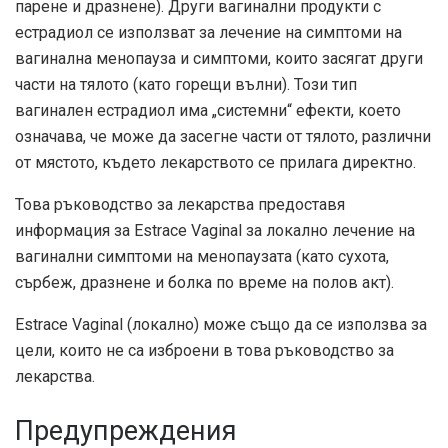
парене и дразнене). Други вагинални продукти с
естрадиол се използват за лечение на симптоми на
вагинална менопауза и симптоми, които засягат други
части на тялото (като горещи вълни). Този тип
вагинален естрадиол има „системни“ ефекти, което
означава, че може да засегне части от тялото, различни
от мястото, където лекарството се прилага директно.
Това ръководство за лекарства предоставя
информация за Estrace Vaginal за локално лечение на
вагинални симптоми на менопаузата (като сухота,
сърбеж, дразнене и болка по време на полов акт).
Estrace Vaginal (локално) може също да се използва за
цели, които не са изброени в това ръководство за
лекарства.
Предупреждения