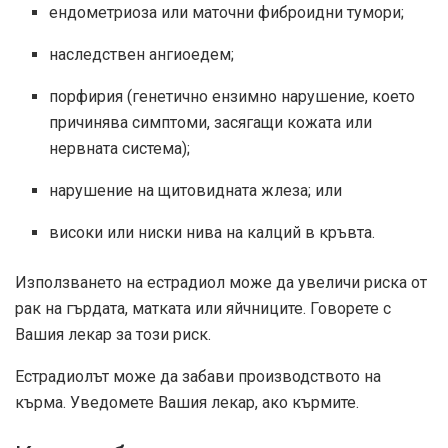
ендометриоза или маточни фиброидни тумори;
наследствен ангиоедем;
порфирия (генетично ензимно нарушение, което
причинява симптоми, засягащи кожата или
нервната система);
нарушение на щитовидната жлеза; или
високи или ниски нива на калций в кръвта.
Използването на естрадиол може да увеличи риска от
рак на гърдата, матката или яйчниците. Говорете с
Вашия лекар за този риск.
Естрадиолът може да забави производството на
кърма. Уведомете Вашия лекар, ако кърмите.