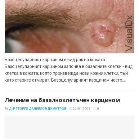
Базоцелуларният карцином е вид рак на кожата.
Базоцелуларният карцином започва в базалните клетки - вид
клетка в кожата, която произвежда нови кожни клетки, тъй
като старите отмират. Базоцелуларният карцином често...
Лечение на базалноклетъчен карцином
BY
Д-Р ГЕОРГИ ДАНИЕЛОВ ДИМИТРОВ
22/01/2021
0