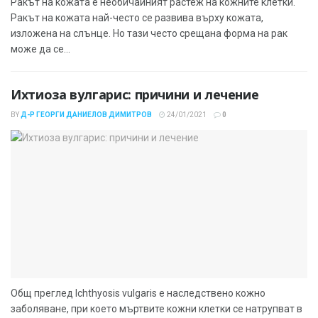
Ракът на кожата е необичайният растеж на кожните клетки.
Ракът на кожата най-често се развива върху кожата,
изложена на слънце. Но тази често срещана форма на рак
може да се...
Ихтиоза вулгарис: причини и лечение
BY
Д-Р ГЕОРГИ ДАНИЕЛОВ ДИМИТРОВ
24/01/2021
0
Общ преглед Ichthyosis vulgaris е наследствено кожно
заболяване, при което мъртвите кожни клетки се натрупват в