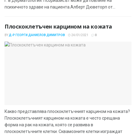
г. в Дерматология. Псориазисът може да повлияе на
психичното здраве на пациента.Алберт Дюветорп от...
Плоскоклетъчен карцином на кожата
BY
Д-Р ГЕОРГИ ДАНИЕЛОВ ДИМИТРОВ
24/01/2021
0
Какво представлява плоскоклетъчният карцином на кожата?
Плоскоклетъчният карцином на кожата е често срещана
форма на рак на кожата, която се развива в
плоскоклетъчните клетки. Сквамозните клетки изграждат