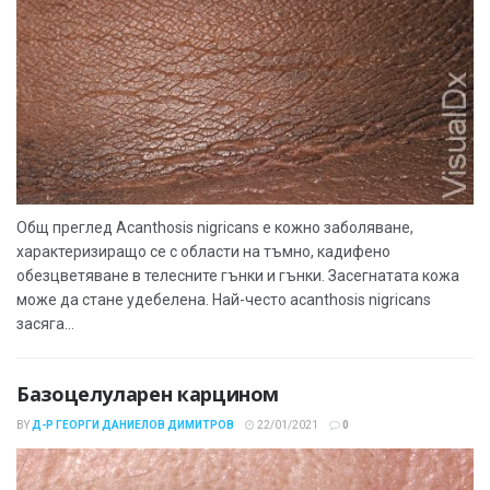
Общ преглед Acanthosis nigricans е кожно заболяване,
характеризиращо се с области на тъмно, кадифено
обезцветяване в телесните гънки и гънки. Засегнатата кожа
може да стане удебелена. Най-често acanthosis nigricans
засяга...
Базоцелуларен карцином
BY
Д-Р ГЕОРГИ ДАНИЕЛОВ ДИМИТРОВ
22/01/2021
0