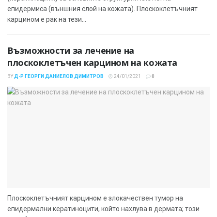
епидермиса (външния слой на кожата). Плоскоклетъчният
карцином е рак на тези...
Възможности за лечение на
плоскоклетъчен карцином на кожата
BY
Д-Р ГЕОРГИ ДАНИЕЛОВ ДИМИТРОВ
24/01/2021
0
Плоскоклетъчният карцином е злокачествен тумор на
епидермални кератиноцити, който нахлува в дермата; този