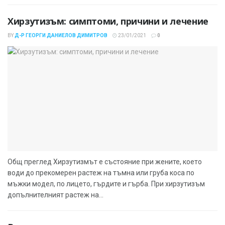
Хирзутизъм: симптоми, причини и лечение
BY
Д-Р ГЕОРГИ ДАНИЕЛОВ ДИМИТРОВ
23/01/2021
0
Общ преглед Хирзутизмът е състояние при жените, което
води до прекомерен растеж на тъмна или груба коса по
мъжки модел, по лицето, гърдите и гърба. При хирзутизъм
допълнителният растеж на...