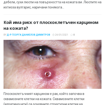
дебели, сухи люспи на повърхността на кожата ви. Люспите на
ихтиоза вулгарис, наричани понякога...
Кой има риск от плоскоклетъчен карцином
на кожата?
BY
Д-Р ГЕОРГИ ДАНИЕЛОВ ДИМИТРОВ
24/01/2021
0
Плоскоклетъчният карцином е рак, който започва в
сквамозните клетки на кожата. Сквамозните клетки
(кератиноцити) са основните структурни клетки на