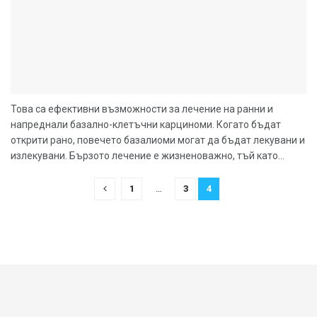
Това са ефективни възможности за лечение на ранни и
напреднали базално-клетъчни карциноми. Когато бъдат
открити рано, повечето базалиоми могат да бъдат лекувани и
излекувани. Бързото лечение е жизненоважно, тъй като...
1
…
3
4