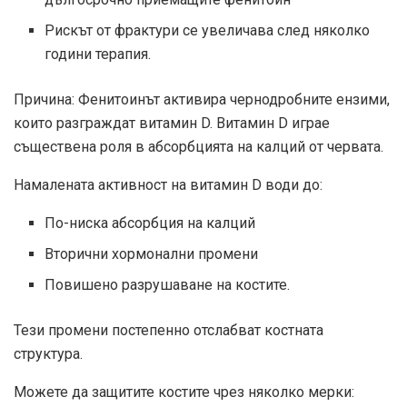
Рискът от фрактури се увеличава след няколко
години терапия.
Причина: Фенитоинът активира чернодробните ензими,
които разграждат витамин D. Витамин D играе
съществена роля в абсорбцията на калций от червата.
Намалената активност на витамин D води до:
По-ниска абсорбция на калций
Вторични хормонални промени
Повишено разрушаване на костите.
Тези промени постепенно отслабват костната
структура.
Можете да защитите костите чрез няколко мерки: