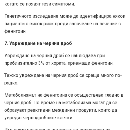
когато се появят тези симптоми.
Генетичното изследване може да идентифицира някои
пациенти с висок риск преди започване на лечение с
фенитоин.
7. Увреждане на черния дроб
Увреждане на черния дроб се наблюдава при
приблизително 3% от хората, приемащи фенитоин.
Тежко увреждане на черния дроб се среща много по-
рядко.
Метаболизмът на фенитоина се осъществява главно в
черния дроб. По време на метаболизма могат да се
образуват реактивни междинни продукти, които да
увредят чернодробните клетки.
Имунните реакции също могат да допринесат за