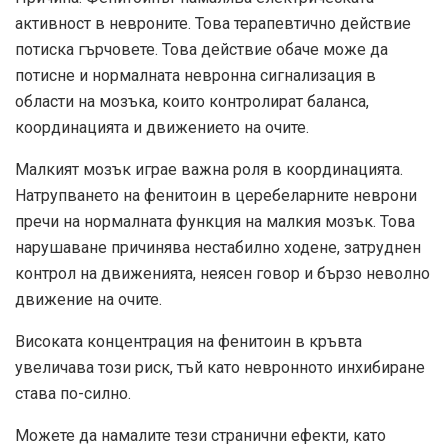
активност в невроните. Това терапевтично действие
потиска гърчовете. Това действие обаче може да
потисне и нормалната невронна сигнализация в
области на мозъка, които контролират баланса,
координацията и движението на очите.
Малкият мозък играе важна роля в координацията.
Натрупването на фенитоин в церебеларните неврони
пречи на нормалната функция на малкия мозък. Това
нарушаване причинява нестабилно ходене, затруднен
контрол на движенията, неясен говор и бързо неволно
движение на очите.
Високата концентрация на фенитоин в кръвта
увеличава този риск, тъй като невронното инхибиране
става по-силно.
Можете да намалите тези странични ефекти, като