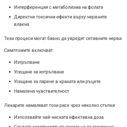
Интерференция с метаболизма на фолата
Директни токсични ефекти върху нервните
влакна.
Тези процеси могат бавно да увредят сетивните нерви.
Симптомите включват:
Изтръпване
Усещане за изтръпване
Усещане за парене в краката или ръцете
Намалена чувствителност.
Лекарите намаляват този риск чрез няколко стъпки:
Използвайте най-ниската ефективна доза.
Следете симптомите по време на дългосрочно