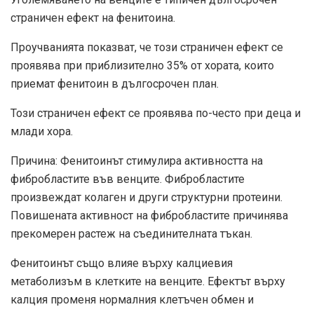
страничен ефект на фенитоина.
Проучванията показват, че този страничен ефект се
проявява при приблизително 35% от хората, които
приемат фенитоин в дългосрочен план.
Този страничен ефект се проявява по-често при деца и
млади хора.
Причина: Фенитоинът стимулира активността на
фибробластите във венците. Фибробластите
произвеждат колаген и други структурни протеини.
Повишената активност на фибробластите причинява
прекомерен растеж на съединителната тъкан.
Фенитоинът също влияе върху калциевия
метаболизъм в клетките на венците. Ефектът върху
калция променя нормалния клетъчен обмен и