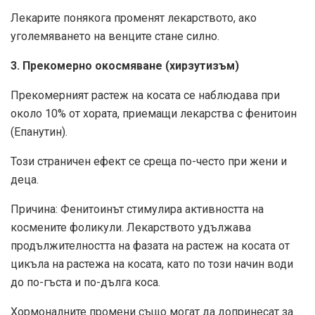
Лекарите понякога променят лекарството, ако
уголемяването на венците стане силно.
3. Прекомерно окосмяване (хирзутизъм)
Прекомерният растеж на косата се наблюдава при
около 10% от хората, приемащи лекарства с фенитоин
(Епанутин).
Този страничен ефект се среща по-често при жени и
деца.
Причина: Фенитоинът стимулира активността на
космените фоликули. Лекарството удължава
продължителността на фазата на растеж на косата от
цикъла на растежа на косата, като по този начин води
до по-гъста и по-дълга коса.
Хормоналните промени също могат да допринесат за