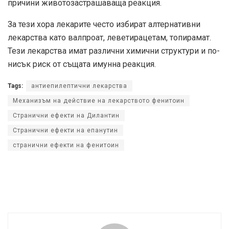
причини животозастрашаваща реакция.
За тези хора лекарите често избират алтернативни
лекарства като валпроат, леветирацетам, топирамат.
Тези лекарства имат различни химични структури и по-
нисък риск от същата имунна реакция.
Tags:
антиепилептични лекарства
Механизъм на действие на лекарството фенитоин
Странични ефекти на Дилантин
Странични ефекти на епанутин
странични ефекти на фенитоин