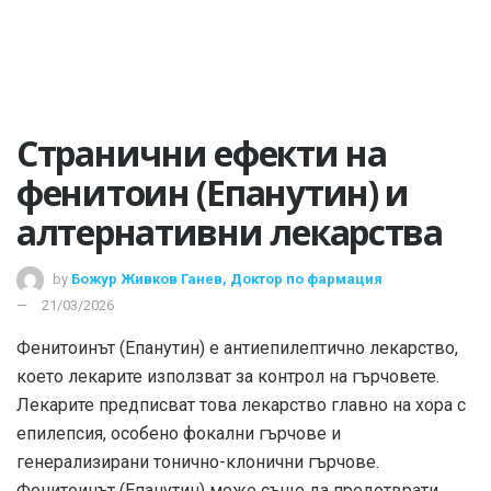
Странични ефекти на
фенитоин (Епанутин) и
алтернативни лекарства
by
Божур Живков Ганев, Доктор по фармация
21/03/2026
Фенитоинът (Епанутин) е антиепилептично лекарство,
което лекарите използват за контрол на гърчовете.
Лекарите предписват това лекарство главно на хора с
епилепсия, особено фокални гърчове и
генерализирани тонично-клонични гърчове.
Фенитоинът (Епанутин) може също да предотврати