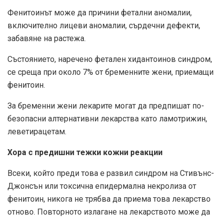
Фенитоинът може да причини фетални аномалии,
включително лицеви аномалии, сърдечни дефекти,
забавяне на растежа.
Състоянието, наречено фетален хидантоинов синдром,
се среща при около 7% от бременните жени, приемащи
фенитоин.
За бременни жени лекарите могат да предпишат по-
безопасни алтернативни лекарства като ламотрижин,
леветирацетам.
Хора с предишни тежки кожни реакции
Всеки, който преди това е развил синдром на Стивънс-
Джонсън или токсична епидермална некролиза от
фенитоин, никога не трябва да приема това лекарство
отново. Повторното излагане на лекарството може да