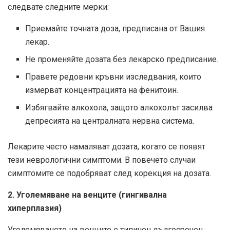
следвате следните мерки:
Приемайте точната доза, предписана от Вашия
лекар.
Не променяйте дозата без лекарско предписание.
Правете редовни кръвни изследвания, които
измерват концентрацията на фенитоин.
Избягвайте алкохола, защото алкохолът засилва
депресията на централната нервна система.
Лекарите често намаляват дозата, когато се появят
тези неврологични симптоми. В повечето случаи
симптомите се подобряват след корекция на дозата.
2. Уголемяване на венците (гингивална
хиперплазия)
Уголемяването на венците е типичен дългосрочен