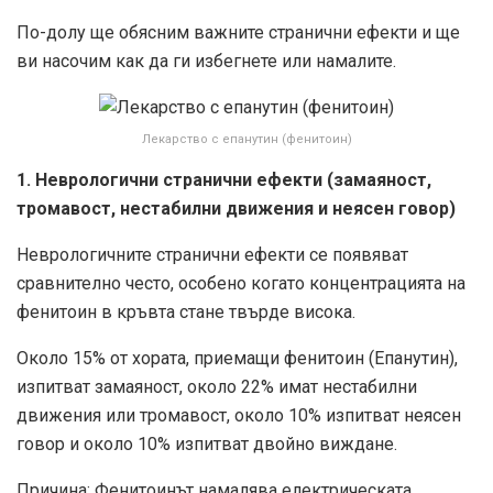
По-долу ще обясним важните странични ефекти и ще
ви насочим как да ги избегнете или намалите.
Лекарство с епанутин (фенитоин)
1. Неврологични странични ефекти (замаяност,
тромавост, нестабилни движения и неясен говор)
Неврологичните странични ефекти се появяват
сравнително често, особено когато концентрацията на
фенитоин в кръвта стане твърде висока.
Около 15% от хората, приемащи фенитоин (Епанутин),
изпитват замаяност, около 22% имат нестабилни
движения или тромавост, около 10% изпитват неясен
говор и около 10% изпитват двойно виждане.
Причина: Фенитоинът намалява електрическата