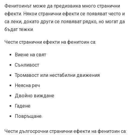
Фенитоинът може да предизвика много странични
ефекти. Някои странични ефекти се появяват често и
са леки, докато други се появяват рядко, но могат да
бъдат тежки.
Чести странични ефекти на фенитоин са:
Виене на свят
Сънливост
Тромавост или нестабилни движения
Неясна реч
Двойно виждане
Гадене
Повръщане.
Чести дългосрочни странични ефекти на фенитоин са: