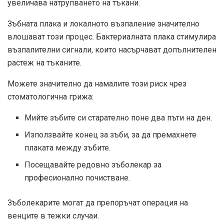
увеличава натрупването на тъкани.
Зъбната плака и локалното възпаление значително
влошават този процес. Бактериалната плака стимулира
възпалителни сигнали, които насърчават допълнителен
растеж на тъканите.
Можете значително да намалите този риск чрез
стоматологична грижа:
Мийте зъбите си старателно поне два пъти на ден.
Използвайте конец за зъби, за да премахнете
плаката между зъбите.
Посещавайте редовно зъболекар за
професионално почистване.
Зъболекарите могат да препоръчат операция на
венците в тежки случаи.