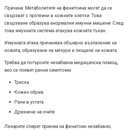
Причина: Метаболитите на фенитоина могат да се
свързват с протеини в кожните клетки. Това
свързване образува анормални имунни мишени. След
това имунната система атакува кожната тъкан.
Имунната атака причинява обширно възпаление на
кожата, образуване на мехури и лющене на кожата.
Трябва да потърсите незабавна медицинска помощ,
ако се появят ранни симптоми:
Треска
Кожен обрив
Рани в устата
Дразнене на очите.
Лекарите спират приема на фенитоин незабавно,