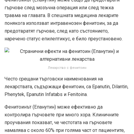
гърчове след мозъчна операция или след тежка
травма на главата. В спешната медицина лекарите
понякога използват интравенозен фенитоин, за да
предотвратят гърчове, след като състоянието,
наречено статус епилептикус, е било преустановено.
Лекарство с фенитоин
Често срещани търговски наименования на
лекарствата, съдържащи фенитоин, са Epanutin, Dilantin,
Phenytek, Epanutin Infatabs и Fenitoina.
Фенитоинът (Епанутин) може ефективно да
контролира гърчовете при много хора. Клиничните
проучвания показват, че честотата на гърчовете
намалява с около 60% при голяма част от пациентите,