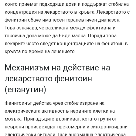
които приемат подходящи дози и поддържат стабилна
концентрация на лекарството в кръвта. Лекарството с
фенитоин обаче има тесен терапевтичен диапазон.
Това означава, че разликата между ефективна и
токсична доза може да бъде малка. Поради това
лекарите често следят концентрациите на фенитоин в
кръвта по време на лечението.
Механизъм на действие на
лекарството фенитоин
(епанутин)
Фенитоинът действа чрез стабилизиране на
електрическата активност в нервните клетки на
мозъка. Припадъците възникват, когато групи от
неврони произвеждат прекомерни и синхронизирани
електрически сигнали. Тази анормална електрическа