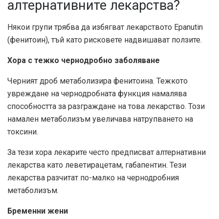
алтернативните лекарства?
Някои групи трябва да избягват лекарството Epanutin
(фенитоин), тъй като рисковете надвишават ползите.
Хора с тежко чернодробно заболяване
Черният дроб метаболизира фенитоина. Тежкото
увреждане на чернодробната функция намалява
способността за разграждане на това лекарство. Този
намален метаболизъм увеличава натрупването на
токсини.
За тези хора лекарите често предписват алтернативни
лекарства като леветирацетам, габапентин. Тези
лекарства разчитат по-малко на чернодробния
метаболизъм.
Бременни жени