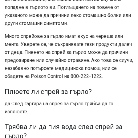
попадне в гърлото ви. Поглъщането на повече от
указаното може да причини леко стомашно болки или
други стомашни симптоми.
Много спрейове за гърло имат вкус на череша или
мента. Уверете се, че съхранявате тези продукти далеч
от деца. Пиенето на спрей за гърло може да причини
предозиране или случайно отравяне. Ако това се случи,
незабавно потърсете медицинска помощ или се
обадете на Poison Control на 800-222-1222.
Плюете ли спрей за гърло?
да След гаргара на спрея за гърло трябва да го
изплюете.
Трябва ли да пия вода след спрей за
гърло?