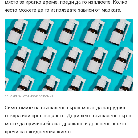
място за кратко време, преди да го изплюете. Колко
често можете да го използвате зависи от марката.
anilakkus/Гети изображения
Симптомите на възпалено гърло могат да затруднят
говора или преглъщането. Дори леко възпалено гърло
може да причини болка, драскане и дразнене, което
пречи на ежедневния живот.