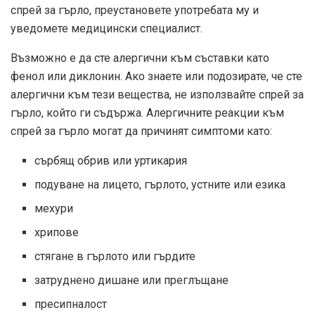
спрей за гърло, преустановете употребата му и
уведомете медицински специалист.
Възможно е да сте алергични към съставки като
фенол или диклонин. Ако знаете или подозирате, че сте
алергични към тези вещества, не използвайте спрей за
гърло, който ги съдържа. Алергичните реакции към
спрей за гърло могат да причинят симптоми като:
сърбящ обрив или уртикария
подуване на лицето, гърлото, устните или езика
мехури
хрипове
стягане в гърлото или гърдите
затруднено дишане или преглъщане
пресипналост