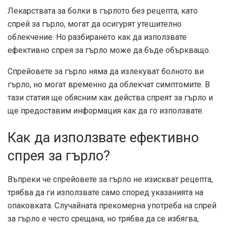
Лекарствата за болки в гърлото без рецепта, като
спрей за гърло, могат да осигурят утешително
облекчение. Но разбирането как да използвате
ефективно спрея за гърло може да бъде объркващо.
Спрейовете за гърло няма да излекуват болното ви
гърло, но могат временно да облекчат симптомите. В
тази статия ще обясним как действа спреят за гърло и
ще предоставим информация как да го използвате.
Как да използвате ефективно
спрея за гърло?
Въпреки че спрейовете за гърло не изискват рецепта,
трябва да ги използвате само според указанията на
опаковката. Случайната прекомерна употреба на спрей
за гърло е често срещана, но трябва да се избягва,