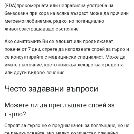
(FDA)
прекомерната или неправилна употреба на
бензокаин при хора на всяка възраст може да причини
метхемоглобинемия, рядко, но потенциално
животозастрашаващо състояние.
Ако симптомите Ви се влошат или продължават
повече от 7 дни, спрете да използвате спрей за гърло и
се консултирайте с медицински специалист. Може да
имате състояние, което изисква лекарства с рецепта
или други видове лечение.
Често задавани въпроси
Можете ли да преглъщате спрей за
гърло?
Спреят за гърло не е предназначен за поглъщане, но не
се паникьосвайте, ако малко количество случайно