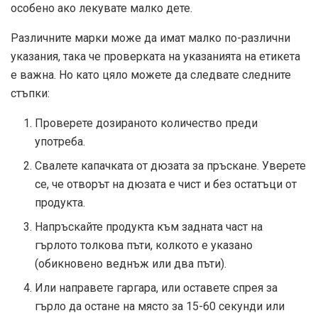
особено ако лекувате малко дете.
Различните марки може да имат малко по-различни
указания, така че проверката на указанията на етикета
е важна. Но като цяло можете да следвате следните
стъпки:
Проверете дозираното количество преди
употреба.
Свалете капачката от дюзата за пръскане. Уверете
се, че отворът на дюзата е чист и без остатъци от
продукта.
Напръскайте продукта към задната част на
гърлото толкова пъти, колкото е указано
(обикновено веднъж или два пъти).
Или направете гаргара, или оставете спрея за
гърло да остане на място за 15-60 секунди или