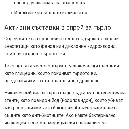
според указанията на опаковката.
Изплюйте излишното количество.
Активни съставки в спрей за гърло
Спрейовете за гърло обикновено съдържат локални
анестетици, като фенол или диклонин хидрохлорид,
които изтръпват гърлото ви.
Те също така често съдържат успокояващи съставки,
като глицерин, които покриват гърлото ви,
предпазвайки го от по-нататъшно дразнене.
Някои спрейове за гърло също съдържат антисептични
агенти, като повидон-йод (йодоповидон), които убиват
микроорганизми като бактерии. Антисептиците не са
същите като антибиотиците. Ако имате бактериална
инфекция, посетете медицински специалист за