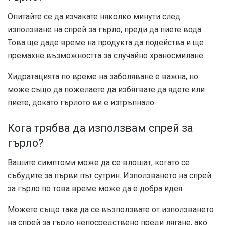
Опитайте се да изчакате няколко минути след
използване на спрей за гърло, преди да пиете вода.
Това ще даде време на продукта да подейства и ще
премахне възможността за случайно храносмилане.
Хидратацията по време на заболяване е важна, но
може също да пожелаете да избягвате да ядете или
пиете, докато гърлото ви е изтръпнало.
Кога трябва да използвам спрей за
гърло?
Вашите симптоми може да се влошат, когато се
събудите за първи път сутрин. Използването на спрей
за гърло по това време може да е добра идея.
Можете също така да се възползвате от използването
на спрей за гърло непосредствено преди лягане, ако