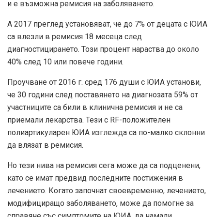
и е възможна ремисия на заболяването.
А
2017 преглед
установяват, че до 7% от децата с ЮИА
са влезли в ремисия 18 месеца след
диагностицирането. Този процент нараства до около
40% след 10 или повече години.
Проучване от 2016 г. сред 176 души с ЮИА установи,
че 30 години след поставянето на диагнозата 59% от
участниците са били в клинична ремисия и не са
приемали лекарства. Тези с RF-положителен
полиартикуларен ЮИА изглежда са по-малко склонни
да влязат в ремисия.
Но тези нива на ремисия сега може да са подценени,
като се имат предвид последните постижения в
лечението. Когато започнат своевременно, лечението,
модифициращо заболяването, може да помогне за
справяне със симптомите на ЮИА, да намали