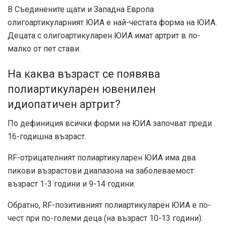
В Съединените щати и Западна Европа
олигоартикуларният ЮИА е най-честата форма на ЮИА.
Децата с олигоартикуларен ЮИА имат артрит в по-
малко от пет стави.
На каква възраст се появява
полиартикуларен ювенилен
идиопатичен артрит?
По дефиниция всички форми на ЮИА започват преди
16-годишна възраст.
RF-отрицателният полиартикуларен ЮИА има два
пикови възрастови диапазона на заболеваемост:
възраст 1-3 години и 9-14 години.
Обратно, RF-позитивният полиартикуларен ЮИА е по-
чест при по-големи деца (на възраст 10-13 години).