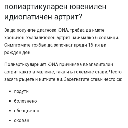
полиартикуларен ювенилен
идиопатичен артрит?
За да получите диагноза ЮИА, трябва да имате
хроничен възпалителен артрит най-малко
6 седмици
.
Симптомите трябва да започнат преди 16-ия ви
рожден ден.
Полиартикуларният ЮИА причинява възпалителен
артрит както в малките, така и в големите стави. Често
засяга ръцете и китките ви. Засегнатите стави често са:
подути
болезнено
обезцветен
скован