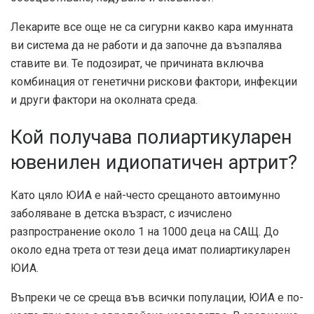
Лекарите все още не са сигурни какво кара имунната
ви система да не работи и да започне да възпалява
ставите ви. Те подозират, че причината включва
комбинация от генетични рискови фактори, инфекции
и други фактори на околната среда.
Кой получава полиартикуларен
ювенилен идиопатичен артрит?
Като цяло ЮИА е най-често срещаното автоимунно
заболяване в детска възраст, с изчислено
разпространение около
1 на 1000
деца на САЩ. До
около
една трета
от тези деца имат полиартикуларен
ЮИА.
Въпреки че се среща във всички популации, ЮИА е по-