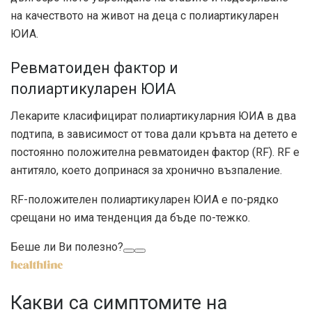
на качеството на живот на деца с полиартикуларен
ЮИА.
Ревматоиден фактор и
полиартикуларен ЮИА
Лекарите класифицират полиартикуларния ЮИА в два
подтипа, в зависимост от това дали кръвта на детето е
постоянно положителна
ревматоиден фактор (RF)
. RF е
антитяло, което допринася за хронично възпаление.
RF-положителен полиартикуларен ЮИА е
по-рядко
срещани
но има тенденция да бъде по-тежко.
Беше ли Ви полезно?
Какви са симптомите на