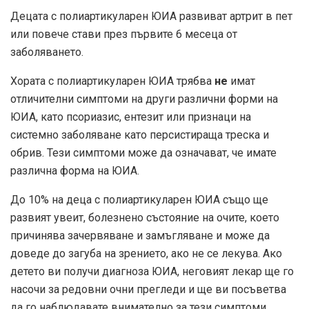
Децата с полиартикуларен ЮИА развиват артрит в пет
или повече стави през първите 6 месеца от
заболяването.
Хората с полиартикуларен ЮИА трябва
не
имат
отличителни симптоми на други различни форми на
ЮИА, като псориазис, ентезит или признаци на
системно заболяване като персистираща треска и
обрив. Тези симптоми може да означават, че имате
различна форма на ЮИА.
До
10%
на деца с полиартикуларен ЮИА също ще
развият увеит, болезнено състояние на очите, което
причинява зачервяване и замъгляване и може да
доведе до загуба на зрението, ако не се лекува. Ако
детето ви получи диагноза ЮИА, неговият лекар ще го
насочи за редовни очни прегледи и ще ви посъветва
да го наблюдавате внимателно за тези симптоми.