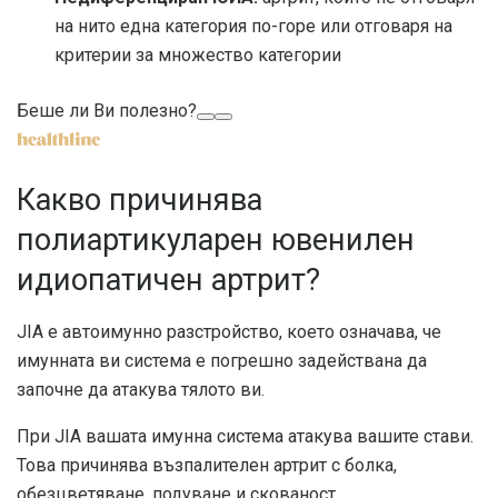
на нито една категория по-горе или отговаря на
критерии за множество категории
Беше ли Ви полезно?
Какво причинява
полиартикуларен ювенилен
идиопатичен артрит?
JIA е автоимунно разстройство, което означава, че
имунната ви система е погрешно задействана да
започне да атакува тялото ви.
При JIA вашата имунна система атакува вашите стави.
Това причинява възпалителен артрит с болка,
обезцветяване, подуване и скованост.