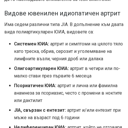
Видове ювенилен идиопатичен артрит
Има седем различни типа JIA. В допълнение към двата
вида полиартикуларен ЮИА, видовете са:
Системен ЮИА:
артрит и симптоми на цялото тяло
като треска, обрив, серозит и уголемяване на
лимфните възли, черния дроб или далака
Олигоартикуларен ЮИА:
артрит в четири или по-
малко стави през първите 6 месеца
Псориатичен ЮИА:
артрит и лична или фамилна
анамнеза за псориазис, често с промени в ноктите
или дактилит
JIA, свързан с ентезит:
артрит и/или ентезит при
мъже на възраст под 6 години
Недиференциран ЮИА:
артрит, който не отговаря