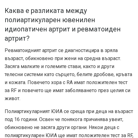
Каква е разликата между
полиартикуларен ювенилен
идиопатичен артрит и ревматоиден
артрит?
Ревматоидният артрит се диагностицира в зряла
възраст, обикновено при жени на средна възраст.
Засяга малките и големите стави, както и други
телесни системи като сърцето, белите дробове, кръвта
и кожата. Повечето хора с RA имат положителен тест
за RF и повечето ще имат заболяването през целия си
живот.
Полиартикуларният ЮИА се среща при деца на възраст
под 16 години. Освен че понякога причинява увеит,
обикновено не засяга други органи. Някои деца с
полиартикуларен ЮИА ще имат положителен тест за RF,