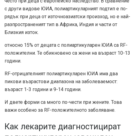
често при деца с европейско наследство. В сравнение
с други видове ЮИА, полиартикуларният подтип е по-
рядък при деца от източноазиатски произход, но е най-
разпространеният тип в Африка, Индия и части от
Близкия изток.
относно
15%
от децата с полиартикуларен ЮИА са RF-
положителни. Те обикновено са жени на възраст 10-13
години.
RF-отрицателният полиартикуларен ЮИА има два
пикови възрастови диапазона на заболеваемост:
възраст 1-3 години и 9-14 години.
И двете форми са много по-чести при жените. Това
важи особено за RF-положителното заболяване.
Как лекарите диагностицират