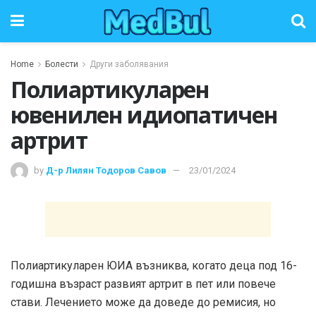
Home
Болести
Други заболявания
Полиартикуларен
ювенилен идиопатичен
артрит
by
Д-р Лилян Тодоров Савов
23/01/2024
Полиартикуларен ЮИА възниква, когато деца под 16-
годишна възраст развият артрит в пет или повече
стави. Лечението може да доведе до ремисия, но