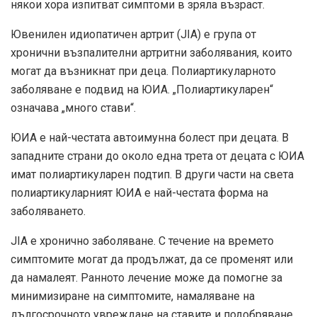
някои хора изпитват симптоми в зряла възраст.
Ювенилен идиопатичен артрит (JIA) е група от
хронични възпалителни артритни заболявания, които
могат да възникнат при деца. Полиартикуларното
заболяване е подвид на ЮИА. „Полиартикуларен“
означава „много стави“.
ЮИА е най-честата автоимунна болест при децата. В
западните страни до около
една трета
от децата с ЮИА
имат полиартикуларен подтип. В други части на света
полиартикуларният ЮИА е най-честата форма на
заболяването.
JIA е хронично заболяване. С течение на времето
симптомите могат да продължат, да се променят или
да намалеят. Ранното лечение може да помогне за
минимизиране на симптомите, намаляване на
дългосрочното увреждане на ставите и подобряване