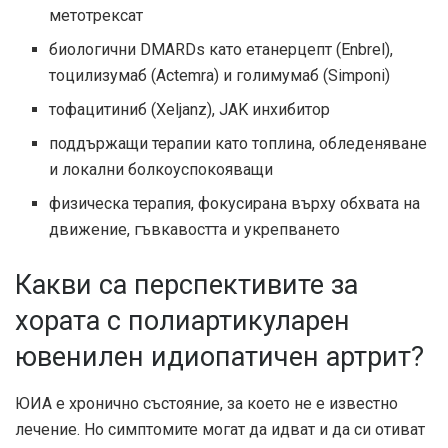
метотрексат
биологични DMARDs като етанерцепт (Enbrel),
тоцилизумаб (Actemra) и голимумаб (Simponi)
тофацитиниб (Xeljanz), JAK инхибитор
поддържащи терапии като топлина, обледеняване
и локални болкоуспокояващи
физическа терапия, фокусирана върху обхвата на
движение, гъвкавостта и укрепването
Какви са перспективите за
хората с полиартикуларен
ювенилен идиопатичен артрит?
ЮИА е хронично състояние, за което не е известно
лечение. Но симптомите могат да идват и да си отиват