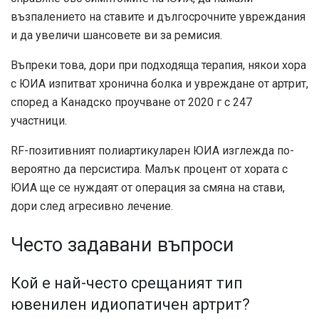
възпалението на ставите и дългосрочните увреждания
и да увеличи шансовете ви за ремисия.
Въпреки това, дори при подходяща терапия, някои хора
с ЮИА изпитват хронична болка и увреждане от артрит,
според a
Канадско проучване от 2020 г
с 247
участници.
RF-позитивният полиартикуларен ЮИА изглежда по-
вероятно да персистира. Малък процент от хората с
ЮИА ще се нуждаят от операция за смяна на стави,
дори след агресивно лечение.
Често задавани въпроси
Кой е най-често срещаният тип
ювенилен идиопатичен артрит?