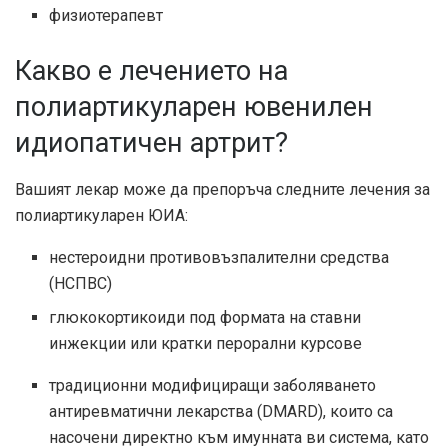
физиотерапевт
Какво е лечението на
полиартикуларен ювенилен
идиопатичен артрит?
Вашият лекар може да препоръча следните лечения за
полиартикуларен ЮИА:
нестероидни противовъзпалителни средства
(НСПВС)
глюкокортикоиди под формата на ставни
инжекции или кратки перорални курсове
традиционни модифициращи заболяването
антиревматични лекарства (DMARD), които са
насочени директно към имунната ви система, като