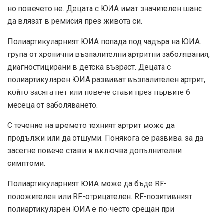
но повечето не. Децата с ЮИА имат значителен шанс
да влязат в ремисия през живота си.
Полиартикуларният ЮИА попада под чадъра на ЮИА,
група от хронични възпалителни артритни заболявания,
диагностицирани в детска възраст. Децата с
полиартикуларен ЮИА развиват възпалителен артрит,
който засяга пет или повече стави през първите 6
месеца от заболяването.
С течение на времето техният артрит може да
продължи или да отшуми. Понякога се развива, за да
засегне повече стави и включва допълнителни
симптоми.
Полиартикуларният ЮИА може да бъде RF-
положителен или RF-отрицателен. RF-позитивният
полиартикуларен ЮИА е по-често срещан при