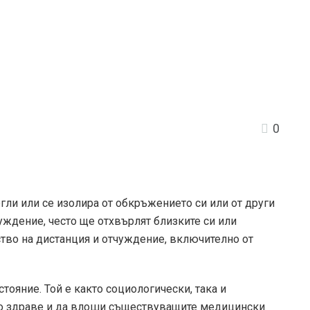
0
гли или се изолира от обкръжението си или от други
чуждение, често ще отхвърлят близките си или
ство на дистанция и отчуждение, включително от
тояние. Той е както социологически, така и
то здраве и да влоши съществуващите медицински