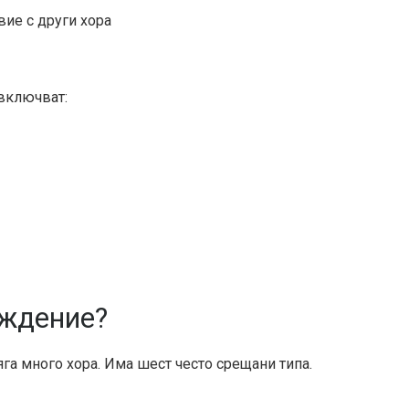
вие с други хора
включват:
уждение?
га много хора. Има шест често срещани типа.