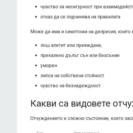
чувство за несигурност при взаимодейст
отказ да се подчинява на правилата
Може да има и симптоми на депресия, които 
лош апетит или преяждане,
прекалено дълъг сън или безсъние
уморен
липса на собствена стойност
чувство на безнадеждност
Какви са видовете отч
Отчуждението е сложно състояние, което зася
Тип
Определение