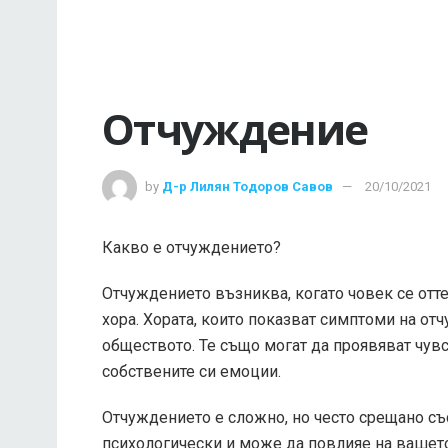
Отчуждение
by
Д-р Лилян Тодоров Савов
20/10/2021
Какво е отчуждението?
Отчуждението възниква, когато човек се отте
хора. Хората, които показват симптоми на от
обществото. Те също могат да проявяват чув
собствените си емоции.
Отчуждението е сложно, но често срещано със
психологически и може да повлияе на ваше