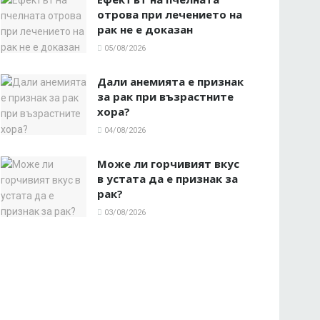
отрова при лечението на
рак не е доказан
05/08/2026
Дали анемията е признак
за рак при възрастните
хора?
04/08/2026
Може ли горчивият вкус
в устата да е признак за
рак?
03/08/2026