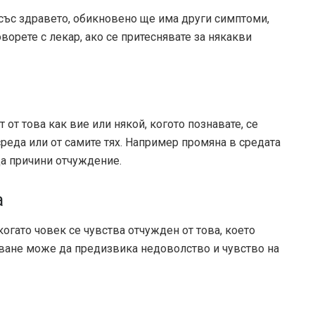
със здравето, обикновено ще има други симптоми,
ворете с лекар, ако се притеснявате за някакви
от това как вие или някой, когото познавате, се
 среда или от самите тях. Например промяна в средата
да причини отчуждение.
а
огато човек се чувства отчужден от това, което
сване може да предизвика недоволство и чувство на