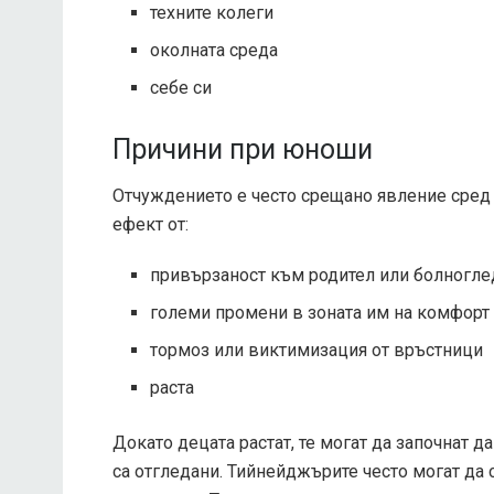
техните колеги
околната среда
себе си
Причини при юноши
Отчуждението е често срещано явление сред
ефект от:
привързаност към родител или болноглед
големи промени в зоната им на комфорт
тормоз или виктимизация от връстници
раста
Докато децата растат, те могат да започнат да
са отгледани. Тийнейджърите често могат да с