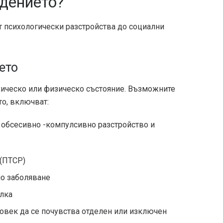
дението?
т психологически разстройства до социални
ето
хическо или физическо състояние. Възможните
то, включват:
, обсесивно -компулсивно разстройство и
 (ПТСР)
но заболяване
олка
човек да се почувства отделен или изключен