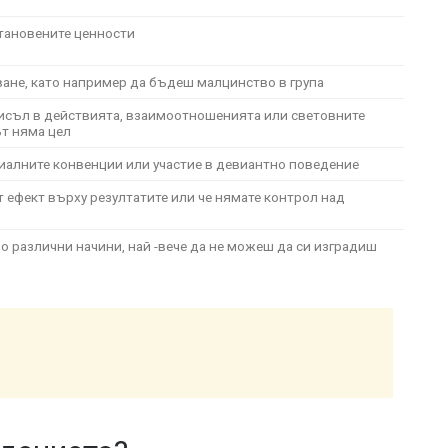
становените ценности
ване, като например да бъдеш малцинство в група
мисъл в действията, взаимоотношенията или световните
ът няма цел
циалните конвенции или участие в девиантно поведение
т ефект върху резултатите или че нямате контрол над
о различни начини, най -вече да не можеш да си изградиш