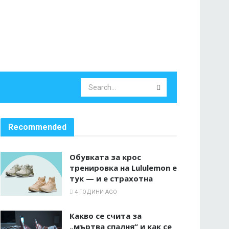
Recommended
Обувката за крос
тренировка на Lululemon е
тук — и е страхотна
4 ГОДИНИ AGO
Какво се счита за
„мъртва спалня“ и как се