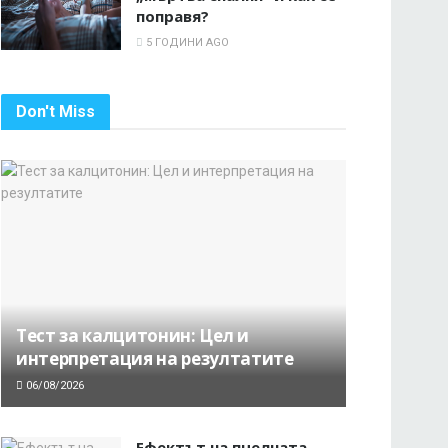
поправя?
5 ГОДИНИ AGO
Don't Miss
Тест за калцитонин: Цел и
интерпретация на резултатите
06/08/2026
Ефектът на пчелната