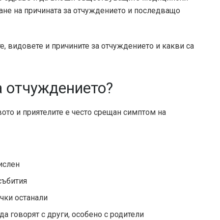
ане на причината за отчуждението и последващо
те, видовете и причините за отчуждението и какви са
а отчуждението?
вото и приятелите е често срещан симптом на
мислен
събития
ички останали
да говорят с други, особено с родители