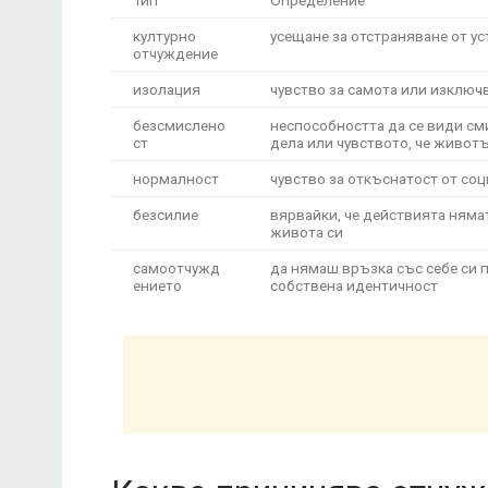
културно
усещане за отстраняване от у
отчуждение
изолация
чувство за самота или изключ
безсмислено
неспособността да се види с
ст
дела или чувството, че живот
нормалност
чувство за откъснатост от со
безсилие
вярвайки, че действията няма
живота си
самоотчужд
да нямаш връзка със себе си п
ението
собствена идентичност