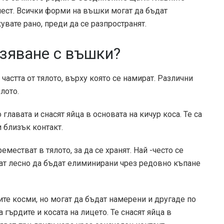
ест. Всички форми на въшки могат да бъдат
кувате рано, преди да се разпространят.
азяване с въшки?
астта от тялото, върху която се намират. Различни
лото.
лавата и снасят яйца в основата на кичур коса. Те са
и близък контакт.
местват в тялото, за да се хранят. Най -често се
гат лесно да бъдат елиминирани чрез редовно къпане
е косми, но могат да бъдат намерени и другаде по
гърдите и косата на лицето. Те снасят яйца в