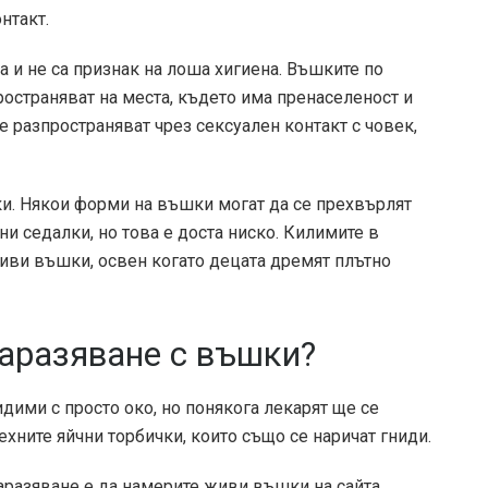
нтакт.
а и не са признак на лоша хигиена. Въшките по
пространяват на места, където има пренаселеност и
 разпространяват чрез сексуален контакт с човек,
. Някои форми на въшки могат да се прехвърлят
ни седалки, но това е доста ниско. Килимите в
живи въшки, освен когато децата дремят плътно
заразяване с въшки?
дими с просто око, но понякога лекарят ще се
хните яйчни торбички, които също се наричат ​​гниди.
аразяване е да намерите живи въшки на сайта.