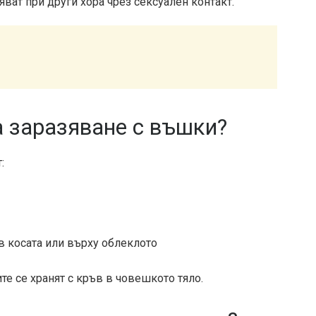
яват при други хора чрез сексуален контакт.
а заразяване с въшки?
:
в косата или върху облеклото
е се хранят с кръв в човешкото тяло.