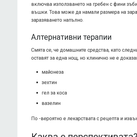
включва използването на гребен с фини зъби 
въшки. Това може да намали размера на зара
заразяването напълно.
Алтернативни терапии
Смята се, че домашните средства, като следни
оставят за една нощ, но клинично не е доказа
майонеза
зехтин
гел за коса
вазелин
По -вероятно е лекарствата с рецепта и изв
Каква е перспективата