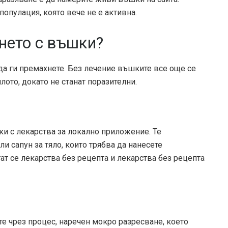
опулация, която вече не е активна.
нето с въшки?
да ги премахнете. Без лечение въшките все още се
ото, докато не станат поразителни.
и с лекарства за локално приложение. Те
 сапун за тяло, които трябва да нанесете
гат се лекарства без рецепта и лекарства без рецепта
е чрез процес, наречен мокро разресване, което