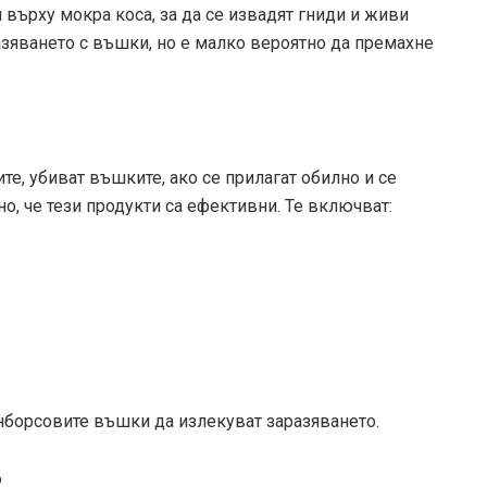
върху мокра коса, за да се извадят гниди и живи
зяването с въшки, но е малко вероятно да премахне
те, убиват въшките, ако се прилагат обилно и се
но, че тези продукти са ефективни. Те включват:
ънборсовите въшки да излекуват заразяването.
?