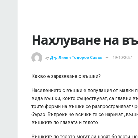
Нахлуване на в
by
Д-р Лилян Тодоров Савов
19/10/2021
Какво е заразяване с въшки?
Населението с въшки е популация от малки п
вида въшки, които съществуват, са главни в
трите форми на въшки се разпространяват чре
бързо. Въпреки че всички те се наричат ​​„въ
въшките по главата и тялото.
Въшките по тялото могат да носят болести, н