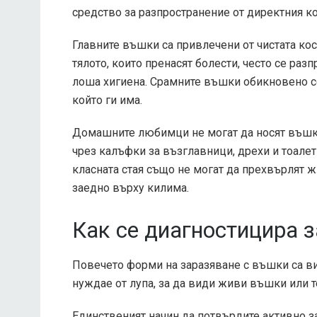
средство за разпространение от директния ко
Главните въшки са привлечени от чистата кос
тялото, които пренасят болести, често се раз
лоша хигиена. Срамните въшки обикновено се
който ги има.
Домашните любимци не могат да носят въшки
чрез калъфки за възглавници, дрехи и тоалет
класната стая също не могат да прехвърлят 
заедно върху килима.
Как се диагностицира 
Повечето форми на заразяване с въшки са ви
нуждае от лупа, за да види живи въшки или те
Единственият начин да потвърдите активно з