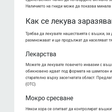
Наличието на гниди може да показва минала п
Как се лекува заразява
Трябва да лекувате нашествията с въшки, за 
размножават и ще продължат да населяват тял
Лекарства
Можете да лекувате повечето инвазии с въшк
обикновено идват под формата на шампоан или
старателно върху засегнатата област. Предла
(OTC).
Мокро сресване
Някои хора се опитват да контролират въшкит