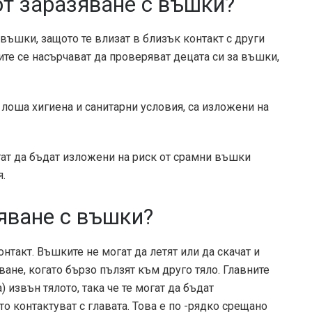
от заразяване с въшки?
 въшки, защото те влизат в близък контакт с други
ите се насърчават да проверяват децата си за въшки,
 лоша хигиена и санитарни условия, са изложени на
ат да бъдат изложени на риск от срамни въшки
.
яване с въшки?
нтакт. Въшките не могат да летят или да скачат и
ване, когато бързо пълзят към друго тяло. Главните
 извън тялото, така че те могат да бъдат
 контактуват с главата. Това е по -рядко срещано