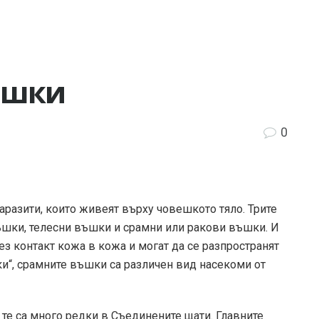
ъшки
0
аразити, които живеят върху човешкото тяло. Трите
ъшки, телесни въшки и срамни или ракови въшки. И
з контакт кожа в кожа и могат да се разпространят
шки“, срамните въшки са различен вид насекоми от
о те са много редки в Съединените щати. Главните