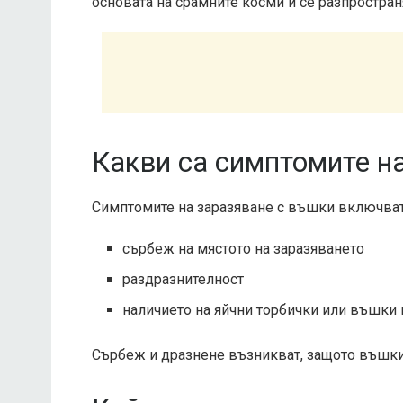
основата на срамните косми и се разпростран
Какви са симптомите н
Симптомите на заразяване с въшки включват
сърбеж на мястото на заразяването
раздразнителност
наличието на яйчни торбички или въшки 
Сърбеж и дразнене възникват, защото въшкит