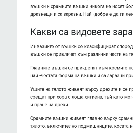
въшки и срамните въшки никога не носят бол
дразнещи и са заразни. Най -добре е да ги ле
Какви са видовете зар
Инвазиите от въшки се класифицират според ч
въшки се привличат към различни части на тя
Главните въшки се прикрепят към космите по г
най -честата форма на въшки и са заразни пр
Ушите на тялото живеят върху дрехите и се пре
срещат при хора с лоша хигиена, тъй като мо
и пране на дрехи.
Срамните въшки живеят главно върху срамнит
тялото, включително подмишниците, косата на 