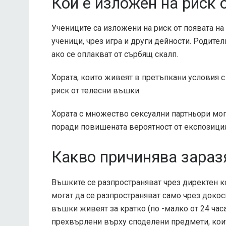
Кой е изложен на риск 
Учениците са изложени на риск от появата на
ученици, чрез игра и други дейности. Родител
ако се оплакват от сърбящ скалп.
Хората, които живеят в претъпкани условия с
риск от телесни въшки.
Хората с множество сексуални партньори мог
поради повишената вероятност от експозиция
Какво причинява зараз
Въшките се разпространяват чрез директен ко
могат да се разпространяват само чрез докос
въшки живеят за кратко (по -малко от 24 часа)
прехвърлени върху споделени предмети, които