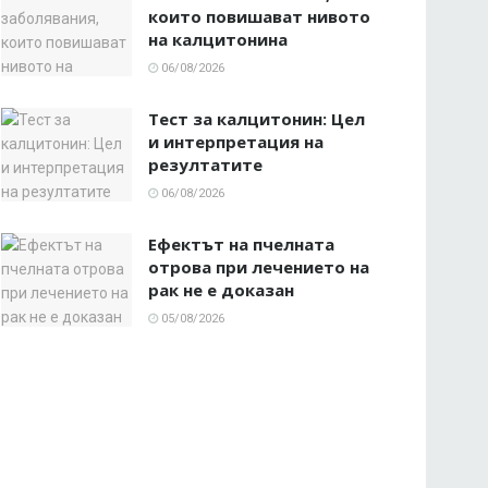
които повишават нивото
на калцитонина
06/08/2026
Тест за калцитонин: Цел
и интерпретация на
резултатите
06/08/2026
Ефектът на пчелната
отрова при лечението на
рак не е доказан
05/08/2026