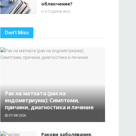
облекчение?
5 ГОДИНИ AGO
Don't Miss
Рак на матката (рак на
ендометриума): Симптоми,
причини, диагностика и лечение
07/08/2026
Ракови заболявания,