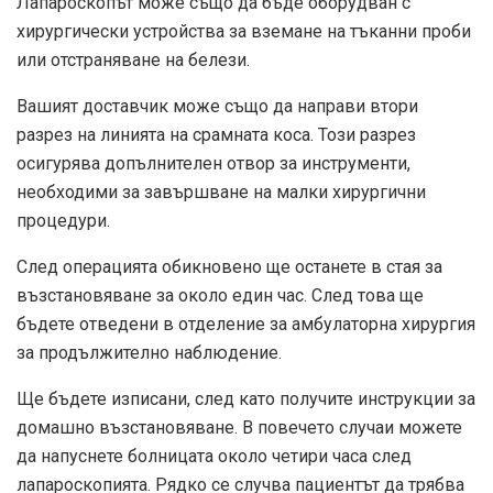
Лапароскопът може също да бъде оборудван с
хирургически устройства за вземане на тъканни проби
или отстраняване на белези.
Вашият доставчик може също да направи втори
разрез на линията на срамната коса. Този разрез
осигурява допълнителен отвор за инструменти,
необходими за завършване на малки хирургични
процедури.
След операцията обикновено ще останете в стая за
възстановяване за около един час. След това ще
бъдете отведени в отделение за амбулаторна хирургия
за продължително наблюдение.
Ще бъдете изписани, след като получите инструкции за
домашно възстановяване. В повечето случаи можете
да напуснете болницата около четири часа след
лапароскопията. Рядко се случва пациентът да трябва