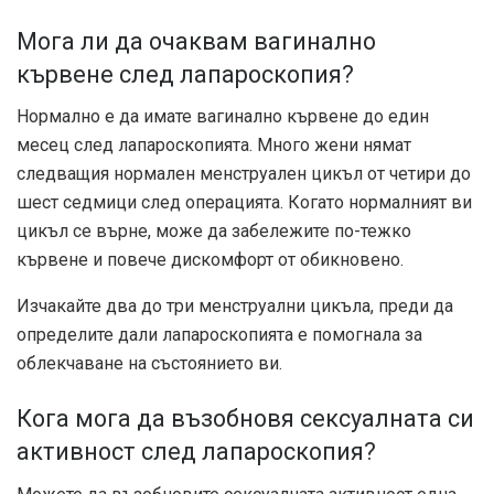
Мога ли да очаквам вагинално
кървене след лапароскопия?
Нормално е да имате вагинално кървене до един
месец след лапароскопията. Много жени нямат
следващия нормален менструален цикъл от четири до
шест седмици след операцията. Когато нормалният ви
цикъл се върне, може да забележите по-тежко
кървене и повече дискомфорт от обикновено.
Изчакайте два до три менструални цикъла, преди да
определите дали лапароскопията е помогнала за
облекчаване на състоянието ви.
Кога мога да възобновя сексуалната си
активност след лапароскопия?