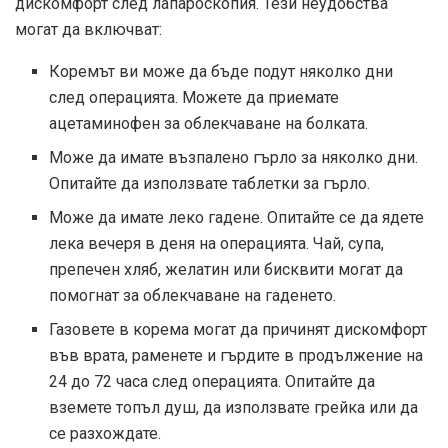
дискомфорт след лапароскопия. Тези неудобства
могат да включват:
Коремът ви може да бъде подут няколко дни
след операцията. Можете да приемате
ацетаминофен за облекчаване на болката.
Може да имате възпалено гърло за няколко дни.
Опитайте да използвате таблетки за гърло.
Може да имате леко гадене. Опитайте се да ядете
лека вечеря в деня на операцията. Чай, супа,
препечен хляб, желатин или бисквити могат да
помогнат за облекчаване на гаденето.
Газовете в корема могат да причинят дискомфорт
във врата, раменете и гърдите в продължение на
24 до 72 часа след операцията. Опитайте да
вземете топъл душ, да използвате грейка или да
се разхождате.