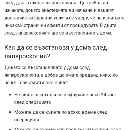
след дълго след лапароскопията. Ще трябва да
изчакате, докато анестезията ви изчезне и вашият
доставчик на здравни услуги се увери, че не изпитвате
никакви странични ефекти от процедурата. В дните
след лапароскопията ще се възстановите у дома.
Как да се възстановя у дома след
лапароскопия?
Докато се възстановявате у дома след
лапароскопията, е добре да имате предвид няколко
неща. Тези съвети включват:
Не пийте алкохол и не шофирайте поне 24 часа
след операцията.
Можете да се къпете по всяко време след
операцията.
Можете да премахнете превръзката сутрин след