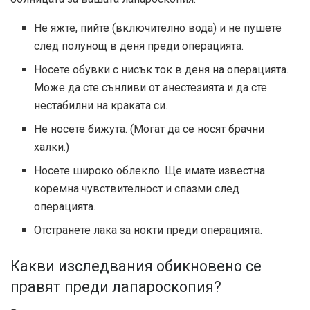
Не яжте, пийте (включително вода) и не пушете
след полунощ в деня преди операцията.
Носете обувки с нисък ток в деня на операцията.
Може да сте сънливи от анестезията и да сте
нестабилни на краката си.
Не носете бижута. (Могат да се носят брачни
халки.)
Носете широко облекло. Ще имате известна
коремна чувствителност и спазми след
операцията.
Отстранете лака за нокти преди операцията.
Какви изследвания обикновено се
правят преди лапароскопия?