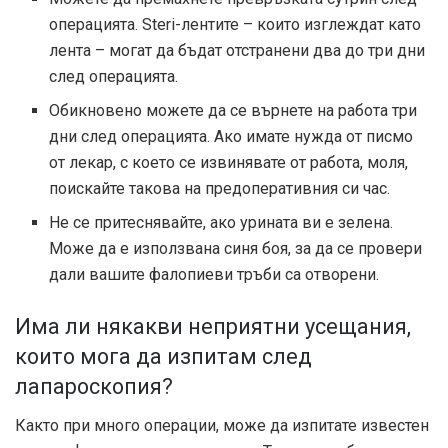
операцията. Steri-лентите – които изглеждат като
лента – могат да бъдат отстранени два до три дни
след операцията.
Обикновено можете да се върнете на работа три
дни след операцията. Ако имате нужда от писмо
от лекар, с което се извинявате от работа, моля,
поискайте такова на предоперативния си час.
Не се притеснявайте, ако урината ви е зелена.
Може да е използвана синя боя, за да се провери
дали вашите фалопиеви тръби са отворени.
Има ли някакви неприятни усещания,
които мога да изпитам след
лапароскопия?
Както при много операции, може да изпитате известен