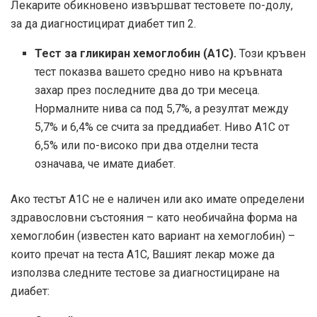
Лекарите обикновено извършват тестовете по-долу,
за да диагностицират диабет тип 2.
Тест за гликиран хемоглобин (A1C).
Този кръвен
тест показва вашето средно ниво на кръвната
захар през последните два до три месеца.
Нормалните нива са под 5,7%, а резултат между
5,7% и 6,4% се счита за преддиабет. Ниво A1C от
6,5% или по-високо при два отделни теста
означава, че имате диабет.
Ако тестът A1C не е наличен или ако имате определени
здравословни състояния – като необичайна форма на
хемоглобин (известен като вариант на хемоглобин) –
които пречат на теста A1C, Вашият лекар може да
използва следните тестове за диагностициране на
диабет: