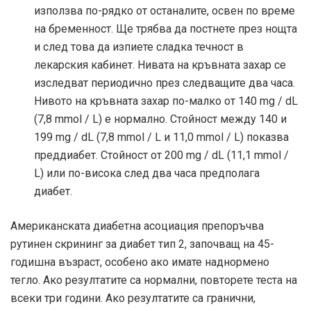
използва по-рядко от останалите, освен по време
на бременност. Ще трябва да постнете през нощта
и след това да изпиете сладка течност в
лекарския кабинет. Нивата на кръвната захар се
изследват периодично през следващите два часа.
Нивото на кръвната захар по-малко от 140 mg / dL
(7,8 mmol / L) е нормално. Стойност между 140 и
199 mg / dL (7,8 mmol / L и 11,0 mmol / L) показва
преддиабет. Стойност от 200 mg / dL (11,1 mmol /
L) или по-висока след два часа предполага
диабет.
Американската диабетна асоциация препоръчва
рутинен скрининг за диабет тип 2, започващ на 45-
годишна възраст, особено ако имате наднормено
тегло. Ако резултатите са нормални, повторете теста на
всеки три години. Ако резултатите са гранични,