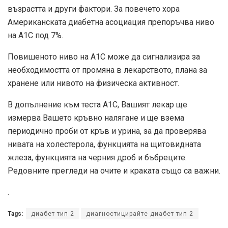
възрастта и други фактори. За повечето хора
Американската диабетна асоциация препоръчва ниво
на А1С под 7%.
Повишеното ниво на А1С може да сигнализира за
необходимостта от промяна в лекарството, плана за
хранене или нивото на физическа активност.
В допълнение към теста A1C, Вашият лекар ще
измерва Вашето кръвно налягане и ще взема
периодично проби от кръв и урина, за да проверява
нивата на холестерола, функцията на щитовидната
жлеза, функцията на черния дроб и бъбреците.
Редовните прегледи на очите и краката също са важни.
.
Tags:
диабет тип 2
диагностицирайте диабет тип 2