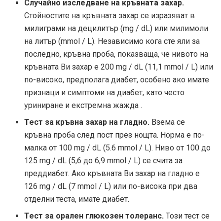
Случайно изследване на кръвната захар.
Стойностите на кръвната захар се изразяват в
милиграми на децилитър (mg / dL) или милимоли
на литър (mmol / L). Независимо кога сте яли за
последно, кръвна проба, показваща, че нивото на
кръвната Ви захар е 200 mg / dL (11,1 mmol / L) или
по-високо, предполага диабет, особено ако имате
признаци и симптоми на диабет, като често
уриниране и екстремна жажда .
Тест за кръвна захар на гладно.
Взема се
кръвна проба след пост през нощта. Норма е по-
малка от 100 mg / dL (5.6 mmol / L). Ниво от 100 до
125 mg / dL (5,6 до 6,9 mmol / L) се счита за
преддиабет. Ако кръвната Ви захар на гладно е
126 mg / dL (7 mmol / L) или по-висока при два
отделни теста, имате диабет.
Тест за орален глюкозен толеранс.
Този тест се