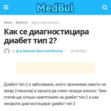
Home
Болести
Други заболявания
Как се диагностицира
диабет тип 2?
by
Д-р Михаил Христов Иванов
22/06/2021
Диабет тип 2 е заболяване, което причинява нивото на
захар (глюкоза) в кръвта да стане твърде високо. Тази
статия ще опише симптомите на диабет тип 2 и как
лекарите диагностицират диабет тип 2.