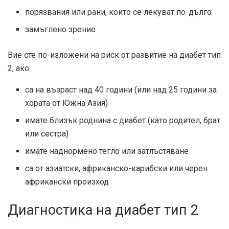
порязвания или рани, които се лекуват по-дълго
замъглено зрение
Вие сте по-изложени на риск от развитие на диабет тип
2, ако:
са на възраст над 40 години (или над 25 години за
хората от Южна Азия)
имате близък роднина с диабет (като родител, брат
или сестра)
имате наднормено тегло или затлъстяване
са от азиатски, африканско-карибски или черен
африкански произход
Диагностика на диабет тип 2