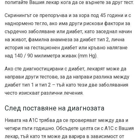
попитайте Вашия лекар кога да се върнете за друг тест.
Скринингът се препоръчва и за хора под 45 години и с
наднормено тегло, ако има други рискови фактори за
сърдечно заболяване или диабет, като заседнал начин
на живот, фамилна анамнеза за диабет тип 2, лична
история на гестационен диабет или кръвно налягане
над 140 / 90 милиметра живак (mm Hg).
Ако сте диагностицирани с диабет, лекарят може да
направи други тестове, за да направи разлика между
диабет тип 1 и тип 2 – тъй като тези две заболявания
често изискват различни лечения.
След поставяне на диагнозата
Нивата на A1C трябва да се проверяват между два и
четири пъти годишно. Обсъдете целта си с A1C с Вашия
лекар, тъй като тя може да варира в зависимост от