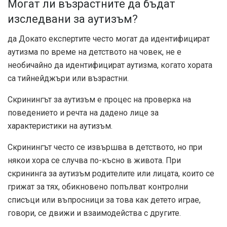
Могат ли възрастните да бъдат
изследвани за аутизъм?
да Докато експертите често могат да идентифицират
аутизма по време на детството на човек, не е
необичайно да идентифицират аутизма, когато хората
са тийнейджъри или възрастни.
Скринингът за аутизъм е процес на проверка на
поведението и речта на дадено лице за
характеристики на аутизъм.
Скринингът често се извършва в детството, но при
някои хора се случва по-късно в живота. При
скрининга за аутизъм родителите или лицата, които се
грижат за тях, обикновено попълват контролни
списъци или въпросници за това как детето играе,
говори, се движи и взаимодейства с другите.