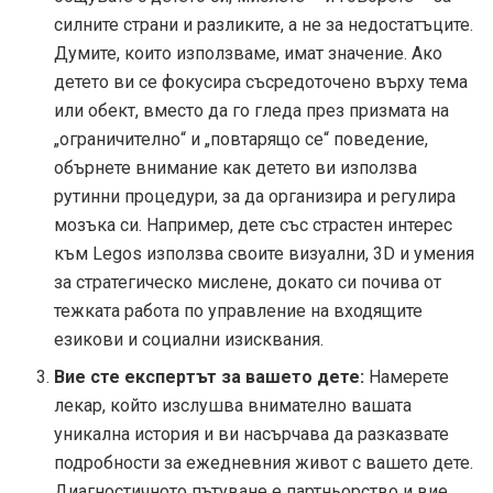
силните страни и разликите, а не за недостатъците.
Думите, които използваме, имат значение. Ако
детето ви се фокусира съсредоточено върху тема
или обект, вместо да го гледа през призмата на
„ограничително“ и „повтарящо се“ поведение,
обърнете внимание как детето ви използва
рутинни процедури, за да организира и регулира
мозъка си. Например, дете със страстен интерес
към Legos използва своите визуални, 3D и умения
за стратегическо мислене, докато си почива от
тежката работа по управление на входящите
езикови и социални изисквания.
Вие сте експертът за вашето дете:
Намерете
лекар, който изслушва внимателно вашата
уникална история и ви насърчава да разказвате
подробности за ежедневния живот с вашето дете.
Диагностичното пътуване е партньорство и вие