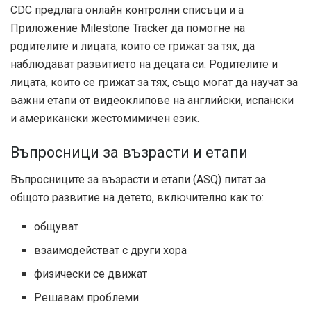
CDC предлага
онлайн контролни списъци
и а
Приложение Milestone Tracker
да помогне на
родителите и лицата, които се грижат за тях, да
наблюдават развитието на децата си. Родителите и
лицата, които се грижат за тях, също могат да научат за
важни етапи от
видеоклипове
на английски, испански
и американски жестомимичен език.
Въпросници за възрасти и етапи
Въпросниците за възрасти и етапи (ASQ) питат за
общото развитие на детето, включително как то:
общуват
взаимодействат с други хора
физически се движат
Решавам проблеми