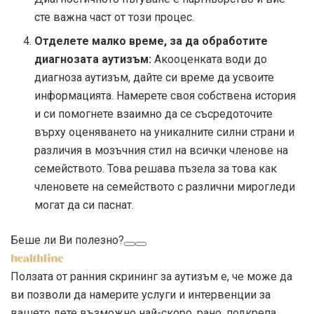
сте важна част от този процес.
Отделете малко време, за да обработите
диагнозата аутизъм:
Ако
оценката води до
диагноза аутизъм, дайте си време да усвоите
информацията. Намерете своя собствена история
и си помогнете взаимно да се съсредоточите
върху оценяването на уникалните силни страни и
различия в мозъчния стил на всички членове на
семейството. Това решава пъзела за това как
членовете на семейството с различни мирогледи
могат да си паснат.
Беше ли Ви полезно?
Ползата от ранния скрининг за аутизъм е, че може да
ви позволи да намерите услуги и интервенции за
вашето дете възможно най-скоро. рано,
подкрепа,