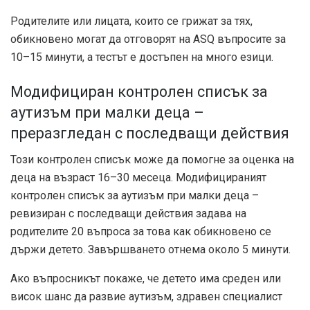
Родителите или лицата, които се грижат за тях,
обикновено могат да отговорят на ASQ въпросите за
10–15 минути, а тестът е достъпен на много езици.
Модифициран контролен списък за
аутизъм при малки деца –
преразгледан с последващи действия
Този контролен списък може да помогне за оценка на
деца на възраст 16–30 месеца. Модифицираният
контролен списък за аутизъм при малки деца –
ревизиран с последващи действия задава на
родителите 20 въпроса за това как обикновено се
държи детето. Завършването отнема около 5 минути.
Ако въпросникът покаже, че детето има среден или
висок шанс да развие аутизъм, здравен специалист