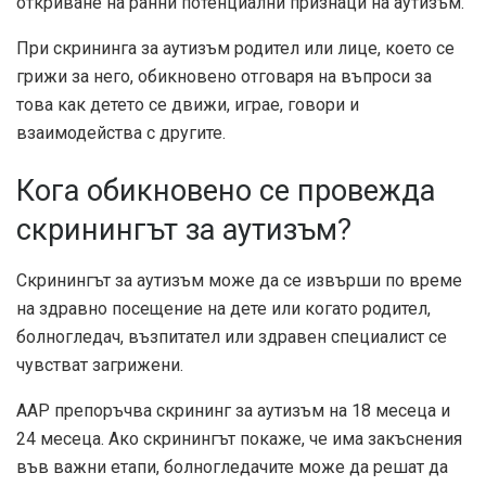
откриване на ранни потенциални признаци на аутизъм.
При скрининга за аутизъм родител или лице, което се
грижи за него, обикновено отговаря на въпроси за
това как детето се движи, играе, говори и
взаимодейства с другите.
Кога обикновено се провежда
скринингът за аутизъм?
Скринингът за аутизъм може да се извърши по време
на здравно посещение на дете или когато родител,
болногледач, възпитател или здравен специалист се
чувстват загрижени.
AAP препоръчва скрининг за аутизъм на 18 месеца и
24 месеца. Ако скринингът покаже, че има закъснения
във важни етапи, болногледачите може да решат да