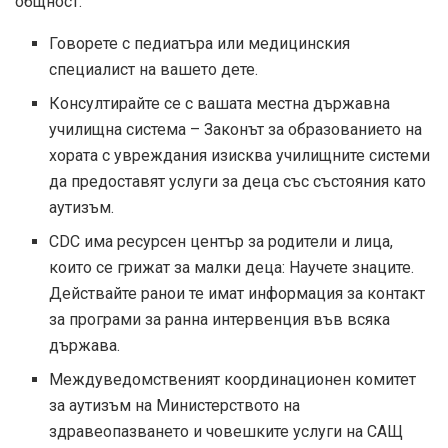
общност:
Говорете с педиатъра или медицинския
специалист на вашето дете.
Консултирайте се с вашата местна държавна
училищна система – Законът за образованието на
хората с увреждания изисква училищните системи
да предоставят услуги за деца със състояния като
аутизъм.
CDC има ресурсен център за родители и лица,
които се грижат за малки деца:
Научете знаците.
Действайте рано
и те имат информация за контакт
за
програми за ранна интервенция във всяка
държава
.
Междуведомственият координационен комитет
за аутизъм на Министерството на
здравеопазването и човешките услуги на САЩ