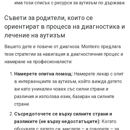
има този списък с ресурси за аутизъм по държави.
Съвети за родители, които се
ориентират в процеса на диагностика и
лечение на аутизъм
Вашето дете е повече от диагноза. Monteiro предлага
тези стратегии за навигация в диагностичния процес и
намиране на професионалисти:
Намерете опитна помощ:
Намерете лекар с опит
в интервенциите за аутизъм, който вижда детето
ви като уникален човек със силни страни и
различия и използва език, базиран на силните
страни.
Съсредоточете се върху силните страни и
разликите (не върху недостатъците):
Когато
общувате с детето си, мислете – и говорете – за