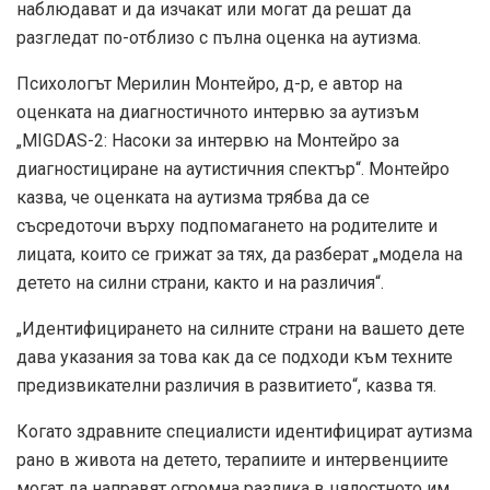
наблюдават и да изчакат или могат да решат да
разгледат по-отблизо с пълна оценка на аутизма.
Психологът Мерилин Монтейро, д-р, е автор на
оценката на диагностичното интервю за аутизъм
„MIGDAS-2: Насоки за интервю на Монтейро за
диагностициране на аутистичния спектър“. Монтейро
казва, че оценката на аутизма трябва да се
съсредоточи върху подпомагането на родителите и
лицата, които се грижат за тях, да разберат „модела на
детето на силни страни, както и на различия“.
„Идентифицирането на силните страни на вашето дете
дава указания за това как да се подходи към техните
предизвикателни различия в развитието“, казва тя.
Когато здравните специалисти идентифицират аутизма
рано в живота на детето, терапиите и интервенциите
могат да направят огромна разлика в цялостното им