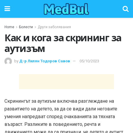
Home
Болести
Други заболявания
Как и кога за скрининг за
аутизъм
by
Д-р Лилян Тодоров Савов
05/10/2023
Скринингът за аутизъм включва разглеждане на
развитието на детето, за да се види дали неговите
умения напредват според очакванията за тяхната
възраст. Разликите в поведението, речта и
движението може да са признаци, че детето е аутист.