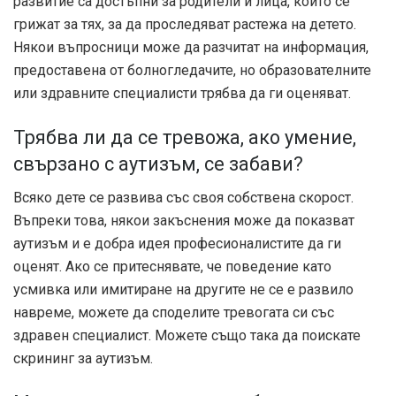
развитие са достъпни за родители и лица, които се
грижат за тях, за да проследяват растежа на детето.
Някои въпросници може да разчитат на информация,
предоставена от болногледачите, но образователните
или здравните специалисти трябва да ги оценяват.
Трябва ли да се тревожа, ако умение,
свързано с аутизъм, се забави?
Всяко дете се развива със своя собствена скорост.
Въпреки това, някои закъснения може да показват
аутизъм и е добра идея професионалистите да ги
оценят. Ако се притеснявате, че поведение като
усмивка или имитиране на другите не се е развило
навреме, можете да споделите тревогата си със
здравен специалист. Можете също така да поискате
скрининг за аутизъм.