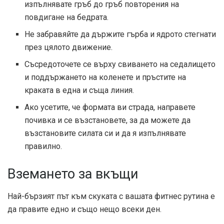
изпълнявате гръб до гръб повторения на
повдигане на бедрата.
Не забравяйте да държите гърба и ядрото стегнати
през цялото движение.
Съсредоточете се върху свиването на седалището
и поддържането на коленете и пръстите на
краката в една и съща линия.
Ако усетите, че формата ви страда, направете
почивка и се възстановете, за да можете да
възстановите силата си и да я изпълнявате
правилно.
Вземането за вкъщи
Най-бързият път към скуката с вашата фитнес рутина е
да правите едно и също нещо всеки ден.