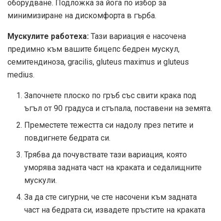
оборудване. Подложка за йога по избор за
минимизиране на дискомфорта в гърба.
Мускулите работеха:
Тази вариация е насочена
предимно към вашите бицепс бедрен мускул,
семитендиноза, gracilis, gluteus maximus и gluteus
medius.
Започнете плоско по гръб със свити крака под
ъгъл от 90 градуса и стъпала, поставени на земята.
Преместете тежестта си надолу през петите и
повдигнете бедрата си.
Трябва да почувствате тази вариация, която
уморява задната част на краката и седалищните
мускули.
За да сте сигурни, че сте насочени към задната
част на бедрата си, извадете пръстите на краката