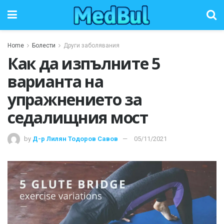
Home
Болести
Други заболявания
Как да изпълните 5
варианта на
упражнението за
седалищния мост
by
Д-р Лилян Тодоров Савов
05/11/2021