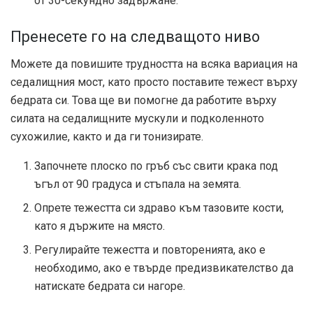
от 30-секундно задържане.
Пренесете го на следващото ниво
Можете да повишите трудността на всяка вариация на
седалищния мост, като просто поставите тежест върху
бедрата си. Това ще ви помогне да работите върху
силата на седалищните мускули и подколенното
сухожилие, както и да ги тонизирате.
Започнете плоско по гръб със свити крака под
ъгъл от 90 градуса и стъпала на земята.
Опрете тежестта си здраво към тазовите кости,
като я държите на място.
Регулирайте тежестта и повторенията, ако е
необходимо, ако е твърде предизвикателство да
натискате бедрата си нагоре.