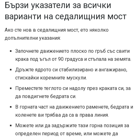
Бързи указатели за всички
варианти на седалищния мост
Ако сте нов в седалищния мост, ето няколко
допълнителни указания:
Започнете движението плоско по гръб със свити
крака под ъгъл от 90 градуса и стъпала на земята.
Дръжте ядрото си стабилизирано и ангажирано,
стискайки коремните мускули.
Преместете теглото си надолу през краката си, за
да повдигнете бедрата си.
В горната част на движението раменете, бедрата и
коленете ви трябва да са в права линия.
Можете или да задържите тази горна позиция за
определен период от време, или можете да