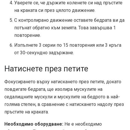
Уверете се, че държите коленете си над пръстите
на краката си през цялото движение.
С контролирано движение оставете бедрата ви да
потънат обратно към земята. Това завършва 1
повторение.
Изпълнете 3 серии по 15 повторения или 3 кръга
от 30-секундно задържане.
Натиснете през петите
Фокусирането върху натискането през петите, докато
повдигате бедрата, ще изолира мускулите на
седалищните мускули и мускулите на бедрото в най-
голяма степен, в сравнение с натискането надолу през
пръстите на краката.
Необходимо оборудване:
Не е необходимо