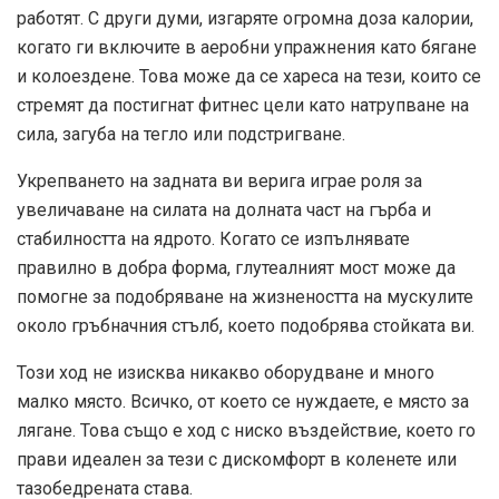
работят. С други думи, изгаряте огромна доза калории,
когато ги включите в аеробни упражнения като бягане
и колоездене. Това може да се хареса на тези, които се
стремят да постигнат фитнес цели като натрупване на
сила, загуба на тегло или подстригване.
Укрепването на задната ви верига играе роля за
увеличаване на силата на долната част на гърба и
стабилността на ядрото. Когато се изпълнявате
правилно в добра форма, глутеалният мост може да
помогне за подобряване на жизнеността на мускулите
около гръбначния стълб, което подобрява стойката ви.
Този ход не изисква никакво оборудване и много
малко място. Всичко, от което се нуждаете, е място за
лягане. Това също е ход с ниско въздействие, което го
прави идеален за тези с дискомфорт в коленете или
тазобедрената става.