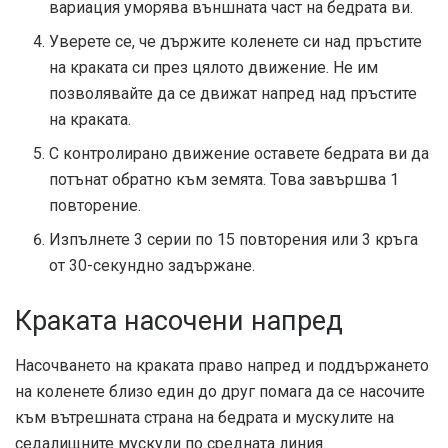
вариация уморява външната част на бедрата ви.
Уверете се, че държите коленете си над пръстите
на краката си през цялото движение. Не им
позволявайте да се движат напред над пръстите
на краката.
С контролирано движение оставете бедрата ви да
потънат обратно към земята. Това завършва 1
повторение.
Изпълнете 3 серии по 15 повторения или 3 кръга
от 30-секундно задържане.
Краката насочени напред
Насочването на краката право напред и поддържането
на коленете близо един до друг помага да се насочите
към вътрешната страна на бедрата и мускулите на
седалищните мускули по средната линия.