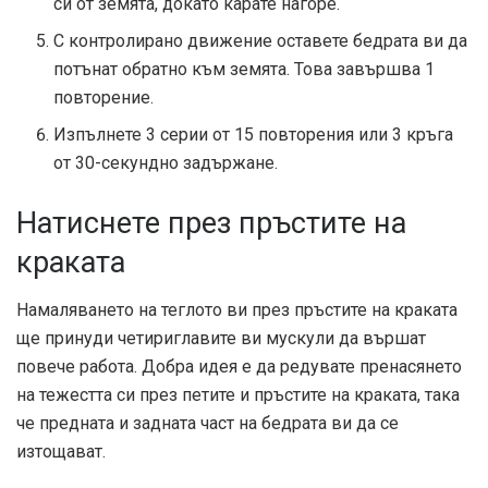
си от земята, докато карате нагоре.
С контролирано движение оставете бедрата ви да
потънат обратно към земята. Това завършва 1
повторение.
Изпълнете 3 серии от 15 повторения или 3 кръга
от 30-секундно задържане.
Натиснете през пръстите на
краката
Намаляването на теглото ви през пръстите на краката
ще принуди четириглавите ви мускули да вършат
повече работа. Добра идея е да редувате пренасянето
на тежестта си през петите и пръстите на краката, така
че предната и задната част на бедрата ви да се
изтощават.