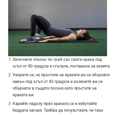
Започнете плоско по гръб със свити крака под
ъгъл от 90 градуса и стъпала, поставени на земята.
Уверете се, че пръстите на краката ви са обърнати
навън под ъгъл от 45 градуса и коленете ви са
обърнати в същата посока като пръстите на
краката ви.
Карайте надолу през краката си и избутайте
бедрата нагоре. Трябва да почувствате, че тази