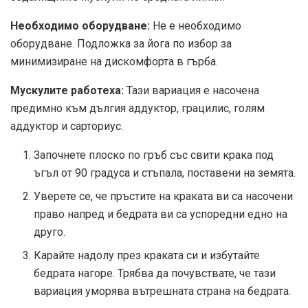
Необходимо оборудване:
Не е необходимо
оборудване. Подложка за йога по избор за
минимизиране на дискомфорта в гърба.
Мускулите работеха:
Тази вариация е насочена
предимно към дългия аддуктор, грацилис, голям
аддуктор и сарториус.
Започнете плоско по гръб със свити крака под
ъгъл от 90 градуса и стъпала, поставени на земята.
Уверете се, че пръстите на краката ви са насочени
право напред и бедрата ви са успоредни едно на
друго.
Карайте надолу през краката си и избутайте
бедрата нагоре. Трябва да почувствате, че тази
вариация уморява вътрешната страна на бедрата.