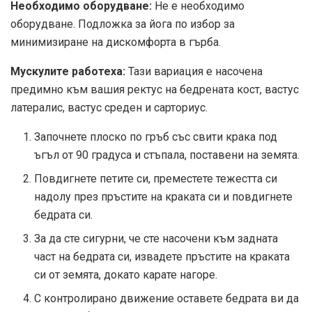
Необходимо оборудване:
Не е необходимо
оборудване. Подложка за йога по избор за
минимизиране на дискомфорта в гърба.
Мускулите работеха:
Тази вариация е насочена
предимно към вашия ректус на бедрената кост, вастус
латералис, вастус среден и сарториус.
Започнете плоско по гръб със свити крака под
ъгъл от 90 градуса и стъпала, поставени на земята.
Повдигнете петите си, преместете тежестта си
надолу през пръстите на краката си и повдигнете
бедрата си.
За да сте сигурни, че сте насочени към задната
част на бедрата си, извадете пръстите на краката
си от земята, докато карате нагоре.
С контролирано движение оставете бедрата ви да