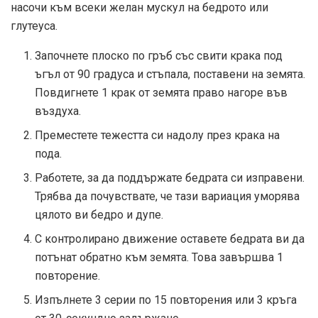
насочи към всеки желан мускул на бедрото или
глутеуса.
Започнете плоско по гръб със свити крака под
ъгъл от 90 градуса и стъпала, поставени на земята.
Повдигнете 1 крак от земята право нагоре във
въздуха.
Преместете тежестта си надолу през крака на
пода.
Работете, за да поддържате бедрата си изправени.
Трябва да почувствате, че тази вариация уморява
цялото ви бедро и дупе.
С контролирано движение оставете бедрата ви да
потънат обратно към земята. Това завършва 1
повторение.
Изпълнете 3 серии по 15 повторения или 3 кръга