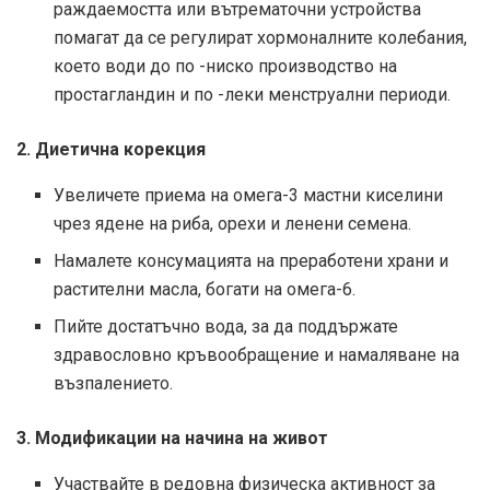
раждаемостта или вътрематочни устройства
помагат да се регулират хормоналните колебания,
което води до по -ниско производство на
простагландин и по -леки менструални периоди.
2. Диетична корекция
Увеличете приема на омега-3 мастни киселини
чрез ядене на риба, орехи и ленени семена.
Намалете консумацията на преработени храни и
растителни масла, богати на омега-6.
Пийте достатъчно вода, за да поддържате
здравословно кръвообращение и намаляване на
възпалението.
3. Модификации на начина на живот
Участвайте в редовна физическа активност за