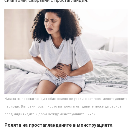
симптоми, свързани с простагландин.
Нивата на простагландин обикновено се увеличават през менструалните
периоди. Въпреки това, нивото на простагландините може да варира
сред индивидите и дори между менструалните цикли.
Ролята на простагландините в менструацията