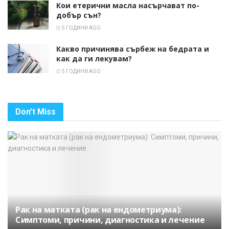
Кои етерични масла насърчават по-
добър сън?
5 ГОДИНИ AGO
Какво причинява сърбеж на бедрата и
как да ги лекувам?
5 ГОДИНИ AGO
Don't Miss
Рак на матката (рак на ендометриума):
Симптоми, причини, диагностика и лечение