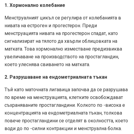
1. Хормонално колебание
Менструалният цикъл се регулира от колебанията в
нивата на естроген и прогестерон. Преди
менструацията нивата на прогестерон спадат, като
сигнализират на тялото да хвърли облицовката на
матката. Това хормонално изместване предизвиква
увеличаване на производството на простагландин,
което улеснява свиването на матката.
2. Разрушаване на ендометриалната тъкан
Тъй като маточната лигавица започва да се разрушава
по време на менструацията, клетките освобождават
съхраняваните простагландини. Колкото по -висока е
концентрацията на ендометриалната тъкан, толкова
повече простагландини се отделят в околността, което
води до по -силни контракции и менструална болка.