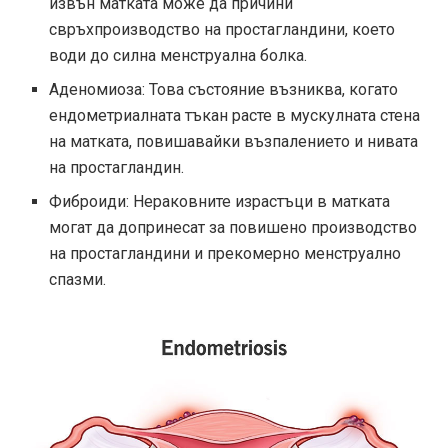
извън матката може да причини
свръхпроизводство на простагландини, което
води до силна менструална болка.
Аденомиоза: Това състояние възниква, когато
ендометриалната тъкан расте в мускулната стена
на матката, повишавайки възпалението и нивата
на простагландин.
Фиброиди: Нераковните израстъци в матката
могат да допринесат за повишено производство
на простагландини и прекомерно менструално
спазми.