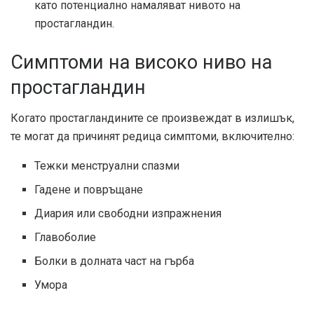
като потенциално намаляват нивото на
простагландин.
Симптоми на високо ниво на
простагландин
Когато простагландините се произвеждат в излишък,
те могат да причинят редица симптоми, включително:
Тежки менструални спазми
Гадене и повръщане
Диария или свободни изпражнения
Главоболие
Болки в долната част на гърба
Умора