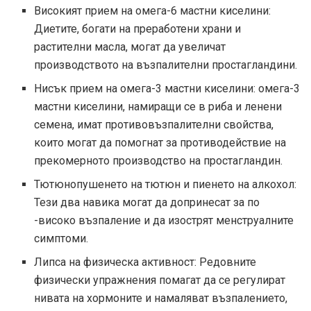
Високият прием на омега-6 мастни киселини:
Диетите, богати на преработени храни и
растителни масла, могат да увеличат
производството на възпалителни простагландини.
Нисък прием на омега-3 мастни киселини: омега-3
мастни киселини, намиращи се в риба и ленени
семена, имат противовъзпалителни свойства,
които могат да помогнат за противодействие на
прекомерното производство на простагландин.
Тютюнопушенето на тютюн и пиенето на алкохол:
Тези два навика могат да допринесат за по
-високо възпаление и да изострят менструалните
симптоми.
Липса на физическа активност: Редовните
физически упражнения помагат да се регулират
нивата на хормоните и намаляват възпалението,