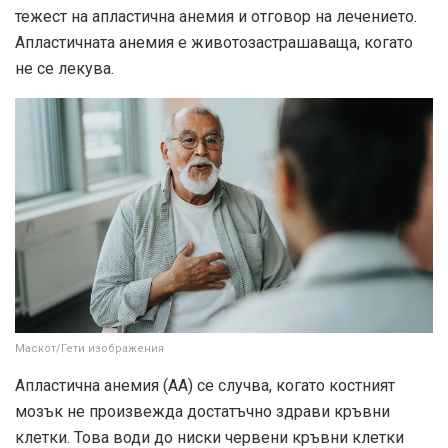
тежест на апластична анемия и отговор на лечението.
Апластичната анемия е животозастрашаваща, когато
не се лекува.
Маскот/Гети изображения
Апластична анемия (АА) се случва, когато костният
мозък не произвежда достатъчно здрави кръвни
клетки. Това води до ниски червени кръвни клетки