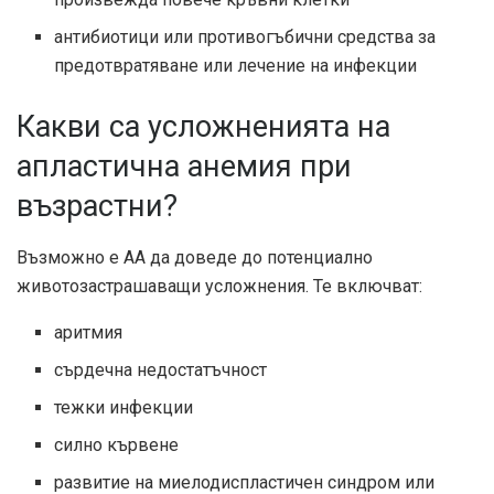
антибиотици или противогъбични средства за
предотвратяване или лечение на инфекции
Какви са усложненията на
апластична анемия при
възрастни?
Възможно е АА да доведе до потенциално
животозастрашаващи усложнения. Те включват:
аритмия
сърдечна недостатъчност
тежки инфекции
силно кървене
развитие на миелодиспластичен синдром или