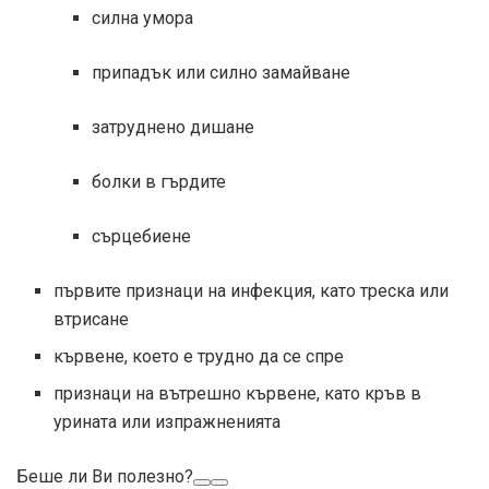
силна умора
припадък или силно замайване
затруднено дишане
болки в гърдите
сърцебиене
първите признаци на инфекция, като треска или
втрисане
кървене, което е трудно да се спре
признаци на вътрешно кървене, като кръв в
урината или изпражненията
Беше ли Ви полезно?