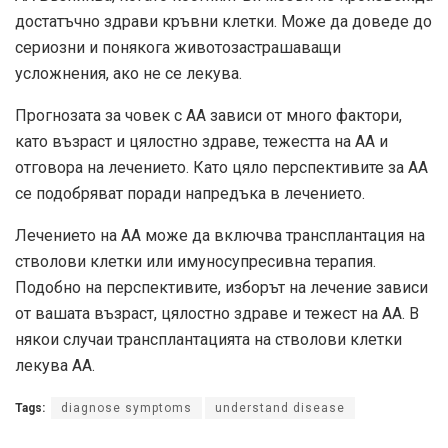
достатъчно здрави кръвни клетки. Може да доведе до
сериозни и понякога животозастрашаващи
усложнения, ако не се лекува.
Прогнозата за човек с АА зависи от много фактори,
като възраст и цялостно здраве, тежестта на АА и
отговора на лечението. Като цяло перспективите за АА
се подобряват поради напредъка в лечението.
Лечението на АА може да включва трансплантация на
стволови клетки или имуносупресивна терапия.
Подобно на перспективите, изборът на лечение зависи
от вашата възраст, цялостно здраве и тежест на АА. В
някои случаи трансплантацията на стволови клетки
лекува АА.
Tags:
diagnose symptoms
understand disease