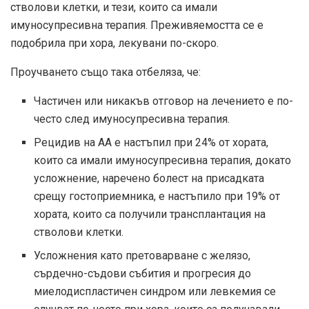
стволови клетки, и тези, които са имали
имуносупресивна терапия. Преживяемостта се е
подобрила при хора, лекувани по-скоро.
Проучването също така отбеляза, че:
Частичен или никакъв отговор на лечението е по-
често след имуносупресивна терапия.
Рецидив на АА е настъпил при 24% от хората,
които са имали имуносупресивна терапия, докато
усложнение, наречено болест на присадката
срещу гостоприемника, е настъпило при 19% от
хората, които са получили трансплантация на
стволови клетки.
Усложнения като претоварване с желязо,
сърдечно-съдови събития и прогресия до
миелодиспластичен синдром или левкемия се