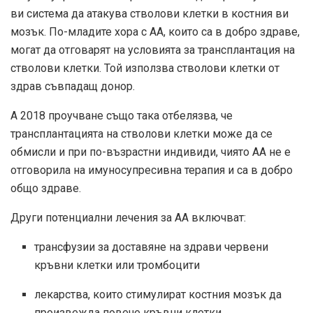
ви система да атакува стволови клетки в костния ви
мозък. По-младите хора с АА, които са в добро здраве,
могат да отговарят на условията за трансплантация на
стволови клетки. Той използва стволови клетки от
здрав съвпадащ донор.
А
2018 проучване
също така отбелязва, че
трансплантацията на стволови клетки може да се
обмисли и при по-възрастни индивиди, чиято АА не е
отговорила на имуносупресивна терапия и са в добро
общо здраве.
Други потенциални лечения за АА включват:
трансфузии за доставяне на здрави червени
кръвни клетки или тромбоцити
лекарства, които стимулират костния мозък да
произвежда повече кръвни клетки