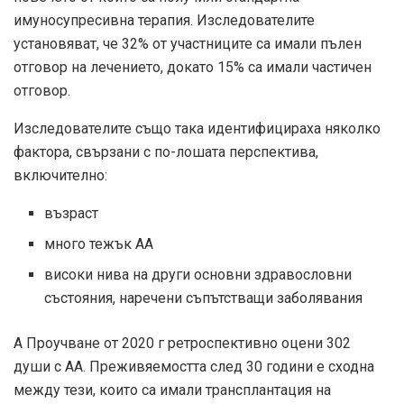
имуносупресивна терапия. Изследователите
установяват, че 32% от участниците са имали пълен
отговор на лечението, докато 15% са имали частичен
отговор.
Изследователите също така идентифицираха няколко
фактора, свързани с по-лошата перспектива,
включително:
възраст
много тежък АА
високи нива на други основни здравословни
състояния, наречени съпътстващи заболявания
А
Проучване от 2020 г
ретроспективно оцени 302
души с АА. Преживяемостта след 30 години е сходна
между тези, които са имали трансплантация на