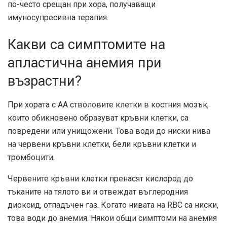
по-често срещан
при хора, получаващи
имуносупресивна терапия.
Какви са симптомите на
апластична анемия при
възрастни?
При хората с АА стволовите клетки в костния мозък,
които обикновено образуват кръвни клетки, са
повредени или унищожени. Това води до ниски нива
на червени кръвни клетки, бели кръвни клетки и
тромбоцити.
Червените кръвни клетки пренасят кислород до
тъканите на тялото ви и отвеждат въглеродния
диоксид, отпадъчен газ. Когато нивата на RBC са ниски,
това води до анемия. Някои общи симптоми на анемия