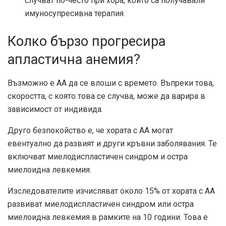
случват по-често при хора, които са получавали
имуносупресивна терапия.
Колко бързо прогресира
апластична анемия?
Възможно е АА да се влоши с времето. Въпреки това,
скоростта, с която това се случва, може да варира в
зависимост от индивида.
Друго безпокойство е, че хората с АА могат
евентуално да развият и други кръвни заболявания. Те
включват миелодиспластичен синдром и остра
миелоидна левкемия.
Изследователите изчисляват
около 15%
от хората с АА
развиват миелодиспластичен синдром или остра
миелоидна левкемия в рамките на 10 години. Това е