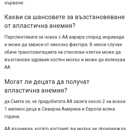
кървене.
Какви са шансовете за възстановяване
от апластична анемия?
Перспективата за човек с АА варира според индивида
и може да зависи от няколко фактора. В някои случаи
обаче трансплантацията на стволови клетки може да
възстанови здравия костен мозък и
може да излекува
АА.
Могат ли децата да получат
апластична анемия?
да Смята се, че придобитата АА засяга
около 2 на всеки
1 милион деца
в Северна Америка и Европа всяка
година.
АА възниква, когато костният ви мозък не произвежда