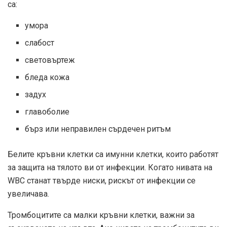
са:
умора
слабост
световъртеж
бледа кожа
задух
главоболие
бърз или неправилен сърдечен ритъм
Белите кръвни клетки са имунни клетки, които работят
за защита на тялото ви от инфекции. Когато нивата на
WBC станат твърде ниски, рискът от инфекции се
увеличава.
Тромбоцитите са малки кръвни клетки, важни за