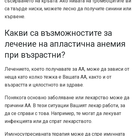
съсирването на кръвта. Ако нивата на тромбоцитите ви
са твърде ниски, можете лесно да получите синини или
кървене.
Какви са възможностите за
лечение на апластична анемия
при възрастни?
Лечението, което получавате за АА, може да зависи от
неща като колко тежка е Вашата АА, както и от
възрастта и цялостното ви здраве.
Понякога основно заболяване или лекарство може да
причини АА. В тези ситуации Вашият лекар работи, за
да се справи с това. Например, те могат да лекуват
инфекцията или да спрат лекарството.
Имуносупресивната терапия може да спре имунната