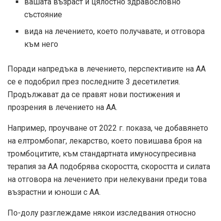
вашата възраст и цялостно здравословно
състояние
вида на лечението, което получавате, и отговора
към него
Поради напредъка в лечението, перспективите на АА
се е подобрил
през последните 3 десетилетия.
Продължават да се правят нови постижения и
прозрения в лечението на АА.
Например, проучване от 2022 г. показа, че добавянето
на елтромбопаг, лекарство, което повишава броя на
тромбоцитите, към стандартната имуносупресивна
терапия за АА подобрява скоростта, скоростта и силата
на отговора на лечението при нелекувани преди това
възрастни и юноши с АА.
По-долу разглеждаме някои изследвания относно