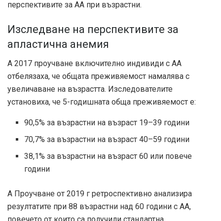
перспективите за АА при възрастни.
Изследване на перспективите за
апластична анемия
А
2017 проучване
включително индивиди с АА
отбелязаха, че общата преживяемост намалява с
увеличаване на възрастта. Изследователите
установиха, че 5-годишната обща преживяемост е:
90,5% за възрастни на възраст 19–39 години
70,7% за възрастни на възраст 40–59 години
38,1% за възрастни на възраст 60 или повече
години
А
Проучване от 2019 г
ретроспективно анализира
резултатите при 88 възрастни над 60 години с АА,
повечето от които са получили стандартна