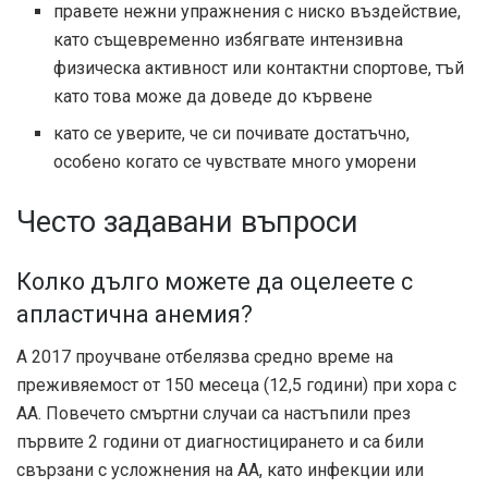
правете нежни упражнения с ниско въздействие,
като същевременно избягвате интензивна
физическа активност или контактни спортове, тъй
като това може да доведе до кървене
като се уверите, че си почивате достатъчно,
особено когато се чувствате много уморени
Често задавани въпроси
Колко дълго можете да оцелеете с
апластична анемия?
А
2017 проучване
отбелязва средно време на
преживяемост от 150 месеца (12,5 години) при хора с
АА. Повечето смъртни случаи са настъпили през
първите 2 години от диагностицирането и са били
свързани с усложнения на АА, като инфекции или