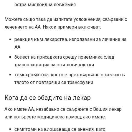
остра миелоидна левкемия
Можете също така да изпитате усложнения, свързани с
лечението на АА. Някои примери включват:
реакция към лекарства, използвани за лечение на
АА
болест на присадката срещу приемника след
трансплантация на стволови клетки
хемохроматоза, което е претоварване с желязо в
тялото от повтарящи се трансфузии
Кога да се обадите на лекар
Ако имате АА, незабавно се свържете с Вашия лекар
или потърсете медицинска помощ, ако имате:
симптоми на влошаваща се анемия, като: