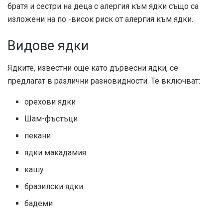
братя и сестри на деца с алергия към ядки също са
изложени на по -висок риск от алергия към ядки.
Видове ядки
Ядките, известни още като дървесни ядки, се
предлагат в различни разновидности. Те включват:
орехови ядки
Шам-фъстъци
пекани
ядки макадамия
кашу
бразилски ядки
бадеми