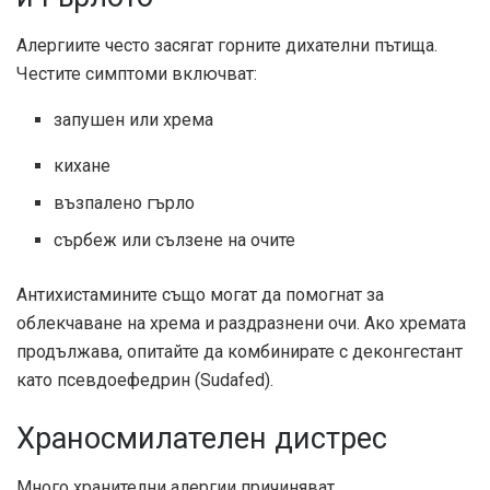
Алергиите често засягат горните дихателни пътища.
Честите симптоми включват:
запушен или хрема
кихане
възпалено гърло
сърбеж или сълзене на очите
Антихистамините също могат да помогнат за
облекчаване на хрема и раздразнени очи. Ако хремата
продължава, опитайте да комбинирате с деконгестант
като псевдоефедрин (Sudafed).
Храносмилателен дистрес
Много хранителни алергии причиняват