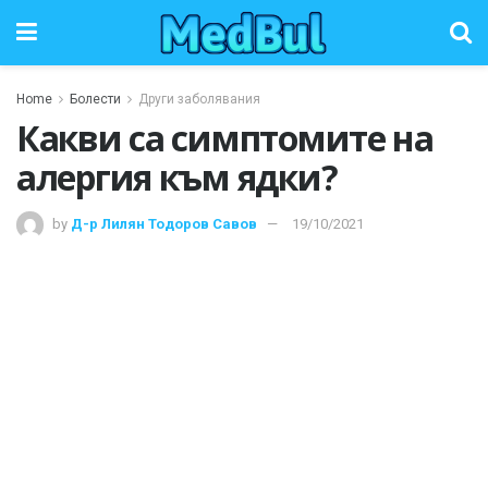
Home
Болести
Други заболявания
Какви са симптомите на
алергия към ядки?
by
Д-р Лилян Тодоров Савов
19/10/2021