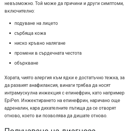
невъзможно. Той може да причини и други симптоми,
включително:
подуване на лицето
сърбяща кожа
ниско кръвно налягане
промени в сърдечната честота
объркване
Хората, чиято алергия към ядки е достатъчно тежка, за
да развият анафилаксия, винаги трябва да носят
интрамускулна инжекция с епинефрин, като например
EpiPen. Инжектирането на епинефрин, наричано още
адреналин, кара дихателните пътища да се отворят
отново, което ви позволява да дишате отново.