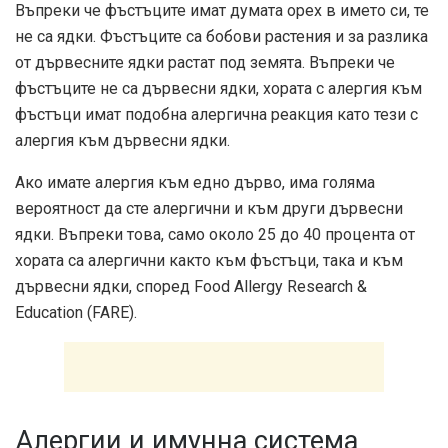
Въпреки че фъстъците имат думата орех в името си, те
не са ядки. Фъстъците са бобови растения и за разлика
от дървесните ядки растат под земята. Въпреки че
фъстъците не са дървесни ядки, хората с алергия към
фъстъци имат подобна алергична реакция като тези с
алергия към дървесни ядки.
Ако имате алергия към едно дърво, има голяма
вероятност да сте алергични и към други дървесни
ядки. Въпреки това, само около 25 до 40 процента от
хората са алергични както към фъстъци, така и към
дървесни ядки, според Food Allergy Research &
Education (FARE).
Алергии и имунна система