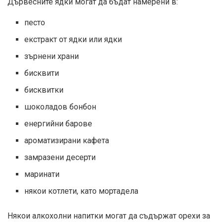
Дървесните ядки могат да бъдат намерени в:
песто
екстракт от ядки или ядки
зърнени храни
бисквити
бисквитки
шоколадов бонбон
енергийни барове
ароматизирани кафета
замразени десерти
маринати
някои котлети, като мортадела
Някои алкохолни напитки могат да съдържат орехи за