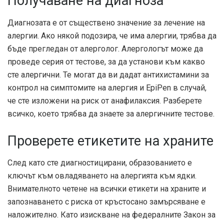
Получаване на диагноза
Диагнозата е от съществено значение за лечение на
алергии. Ако някой подозира, че има алергии, трябва да
бъде прегледан от алерголог. Алергологът може да
проведе серия от тестове, за да установи към какво
сте алергични. Те могат да ви дадат антихистамини за
контрол на симптомите на алергия и EpiPen в случай,
че сте изложени на риск от анафилаксия. Разберете
всичко, което трябва да знаете за алергичните тестове.
Проверете етикетите на храните
След като сте диагностицирани, образованието е
ключът към овладяването на алергията към ядки.
Внимателното четене на всички етикети на храните и
запознаването с риска от кръстосано замърсяване е
наложително. Като изискване на федералните
Закон за