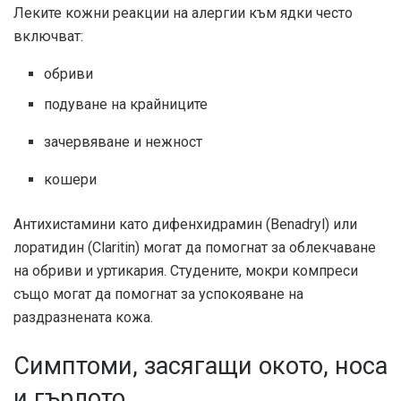
Леките кожни реакции на алергии към ядки често
включват:
обриви
подуване на крайниците
зачервяване и нежност
кошери
Антихистамини като дифенхидрамин (Benadryl) или
лоратидин (Claritin) могат да помогнат за облекчаване
на обриви и уртикария. Студените, мокри компреси
също могат да помогнат за успокояване на
раздразнената кожа.
Симптоми, засягащи окото, носа
и гърлото