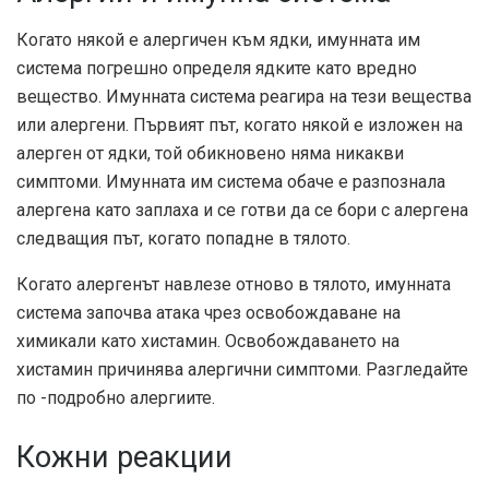
Когато някой е алергичен към ядки, имунната им
система погрешно определя ядките като вредно
вещество. Имунната система реагира на тези вещества
или алергени. Първият път, когато някой е изложен на
алерген от ядки, той обикновено няма никакви
симптоми. Имунната им система обаче е разпознала
алергена като заплаха и се готви да се бори с алергена
следващия път, когато попадне в тялото.
Когато алергенът навлезе отново в тялото, имунната
система започва атака чрез освобождаване на
химикали като хистамин. Освобождаването на
хистамин причинява алергични симптоми. Разгледайте
по -подробно алергиите.
Кожни реакции