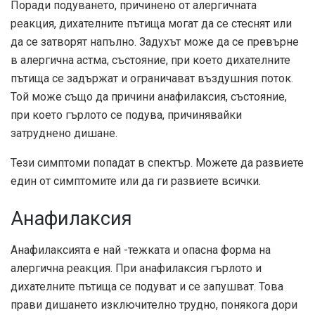
Поради подуването, причинено от алергичната
реакция, дихателните пътища могат да се стеснят или
да се затворят напълно. Задухът може да се превърне
в алергична астма, състояние, при което дихателните
пътища се задържат и ограничават въздушния поток.
Той може също да причини анафилаксия, състояние,
при което гърлото се подува, причинявайки
затруднено дишане.
Тези симптоми попадат в спектър. Можете да развиете
един от симптомите или да ги развиете всички.
Анафилаксия
Анафилаксията е най -тежката и опасна форма на
алергична реакция. При анафилаксия гърлото и
дихателните пътища се подуват и се запушват. Това
прави дишането изключително трудно, понякога дори