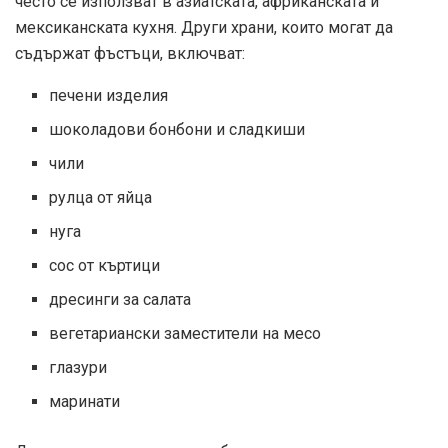
често се използват в азиатската, африканската и
мексиканската кухня. Други храни, които могат да
съдържат фъстъци, включват:
печени изделия
шоколадови бонбони и сладкиши
чили
рулца от яйца
нуга
сос от къртици
дресинги за салата
вегетариански заместители на месо
глазури
маринати