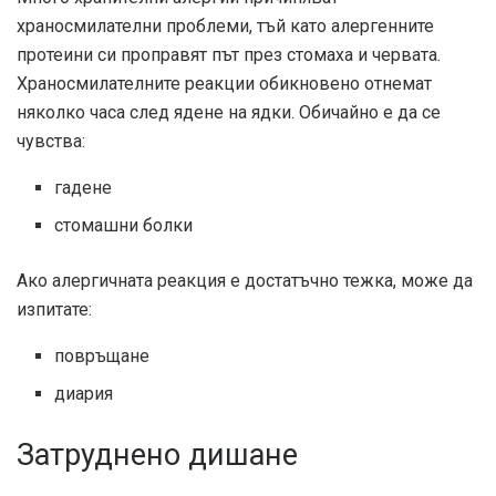
храносмилателни проблеми, тъй като алергенните
протеини си проправят път през стомаха и червата.
Храносмилателните реакции обикновено отнемат
няколко часа след ядене на ядки. Обичайно е да се
чувства:
гадене
стомашни болки
Ако алергичната реакция е достатъчно тежка, може да
изпитате:
повръщане
диария
Затруднено дишане