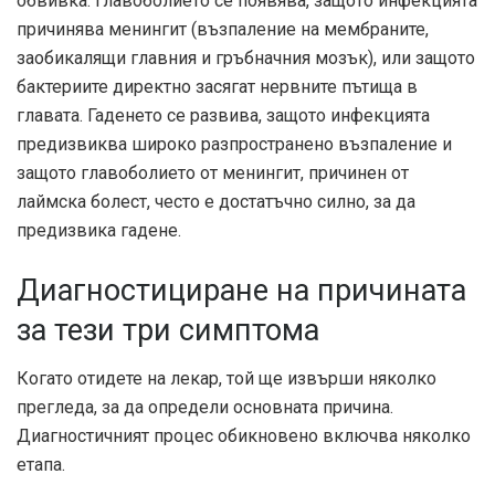
обвивка. Главоболието се появява, защото инфекцията
причинява менингит (възпаление на мембраните,
заобикалящи главния и гръбначния мозък), или защото
бактериите директно засягат нервните пътища в
главата. Гаденето се развива, защото инфекцията
предизвиква широко разпространено възпаление и
защото главоболието от менингит, причинен от
лаймска болест, често е достатъчно силно, за да
предизвика гадене.
Диагностициране на причината
за тези три симптома
Когато отидете на лекар, той ще извърши няколко
прегледа, за да определи основната причина.
Диагностичният процес обикновено включва няколко
етапа.