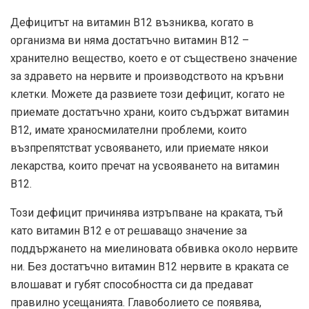
Дефицитът на витамин В12 възниква, когато в
организма ви няма достатъчно витамин В12 –
хранително вещество, което е от съществено значение
за здравето на нервите и производството на кръвни
клетки. Можете да развиете този дефицит, когато не
приемате достатъчно храни, които съдържат витамин
В12, имате храносмилателни проблеми, които
възпрепятстват усвояването, или приемате някои
лекарства, които пречат на усвояването на витамин
В12.
Този дефицит причинява изтръпване на краката, тъй
като витамин В12 е от решаващо значение за
поддържането на миелиновата обвивка около нервите
ни. Без достатъчно витамин В12 нервите в краката се
влошават и губят способността си да предават
правилно усещанията. Главоболието се появява,