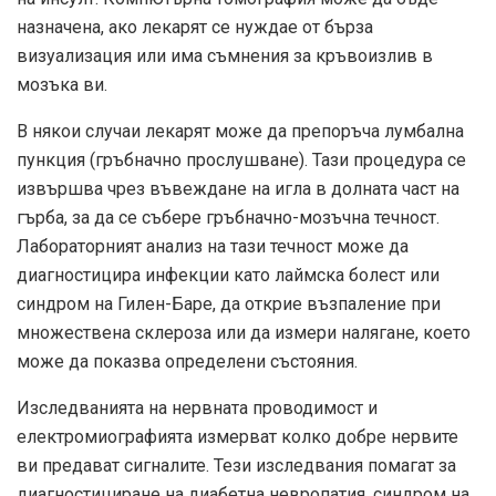
назначена, ако лекарят се нуждае от бърза
визуализация или има съмнения за кръвоизлив в
мозъка ви.
В някои случаи лекарят може да препоръча лумбална
пункция (гръбначно прослушване). Тази процедура се
извършва чрез въвеждане на игла в долната част на
гърба, за да се събере гръбначно-мозъчна течност.
Лабораторният анализ на тази течност може да
диагностицира инфекции като лаймска болест или
синдром на Гилен-Баре, да открие възпаление при
множествена склероза или да измери налягане, което
може да показва определени състояния.
Изследванията на нервната проводимост и
електромиографията измерват колко добре нервите
ви предават сигналите. Тези изследвания помагат за
диагностициране на диабетна невропатия, синдром на