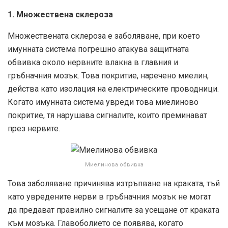
1. Множествена склероза
Множествената склероза е заболяване, при което
имунната система погрешно атакува защитната
обвивка около нервните влакна в главния и
гръбначния мозък. Това покритие, наречено миелин,
действа като изолация на електрическите проводници.
Когато имунната система увреди това миелиново
покритие, тя нарушава сигналите, които преминават
през нервите.
Миелинова обвивка
Това заболяване причинява изтръпване на краката, тъй
като увредените нерви в гръбначния мозък не могат
да предават правилно сигналите за усещане от краката
към мозъка. Главоболието се появява, когато