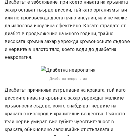
Диабетът е заболяване, при което нивата на кръвната
захар остават твърде високи, тъй като организмът ви
или не произвежда достатъчно инсулин, или не може
да използва инсулина ефективно. Когато страдате от
диабет в продължение на много години, трайно
високата кръвна захар уврежда кръвоносните съдове
и нервите в цялото тяло, което води до диабетна
невропатия.
Диабетна невропатия
Диабетът причинява изтръпване на краката, тъй като
високите нива на кръвната захар увреждат малките
кръвоносни съдове, които снабдяват нервите на
краката с кислород и хранителни вещества. Тъй като
тези нерви умират, вие губите чувствителност в
краката, обикновено започвайки от стъпалата и