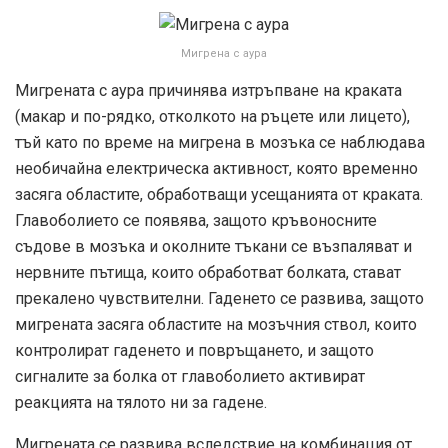
Мигрена с аура
Мигрената с аура причинява изтръпване на краката
(макар и по-рядко, отколкото на ръцете или лицето),
тъй като по време на мигрена в мозъка се наблюдава
необичайна електрическа активност, която временно
засяга областите, обработващи усещанията от краката.
Главоболието се появява, защото кръвоносните
съдове в мозъка и околните тъкани се възпаляват и
нервните пътища, които обработват болката, стават
прекалено чувствителни. Гаденето се развива, защото
мигрената засяга областите на мозъчния ствол, които
контролират гаденето и повръщането, и защото
сигналите за болка от главоболието активират
реакцията на тялото ни за гадене.
Мигрената се развива вследствие на комбинация от