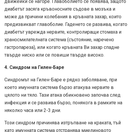
движейки се нагоре. Главоболието се появява, защото
диабетът засяга кръвоносните съдове в мозъка и
може да причини колебания в кръвната захар, които
предизвикват главоболие. Гаденето се развива, когато
диабетът уврежда нервите, контролиращи стомаха и
храносмилателната система (състояние, наречено
гастропареза), или когато кръвната Ви захар спадне
твърде ниско или се повиши твърде високо.
4. Синдром на Гилен-Баре
Синдромът на Гилен-Баре е рядко заболяване, при
което имунната система бързо атакува нервите в
цялото ни тяло. Тази атака обикновено започва след
инфекция и се развива бързо, понякога в рамките на
няколко часа или 2-3 дни.
Този синдром причинява изтръпване на краката, тъй
като имунната система отстранява миелиновото