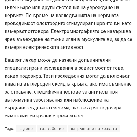
Гилен-Баре или други състояния на увреждане на
нервите. По време на изследванията на нервната
проводимост електродите стимулират нервите ви, като
измерват отговора. Електромиографията се извършва
чрез въвеждане на тънки игли в мускулите ви, за да се
измери електрическата активност.
Вашият лекар може да назначи допълнителни
специализирани изследвания в зависимост от това,
какво подозира. Тези изследвания могат да включват
нива на въглероден оксид в кръвта, ако има съмнение
за отравяне, специфични тестове за антитела при
автоимунни заболявания или наблюдение на
сърдечно-съдовата система, ако лекарят подозира
симптоми, свързани с тревожност.
Tags:
гадене
главоболие
изтръпване на краката