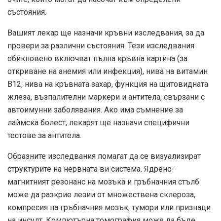
състояния.
Вашият лекар ще назначи кръвни изследвания, за да
провери за различни състояния. Тези изследвания
обикновено включват пълна кръвна картина (за
откриване на анемия или инфекция), нива на витамин
В12, нива на кръвната захар, функция на щитовидната
жлеза, възпалителни маркери и антитела, свързани с
автоимунни заболявания. Ако има съмнение за
лаймска болест, лекарят ще назначи специфични
тестове за антитела.
Образните изследвания помагат да се визуализират
структурите на нервната ви система. Ядрено-
магнитният резонанс на мозъка и гръбначния стълб
може да разкрие лезии от множествена склероза,
компресия на гръбначния мозък, тумори или признаци
на инсулт. Компютърна томография може да бъде