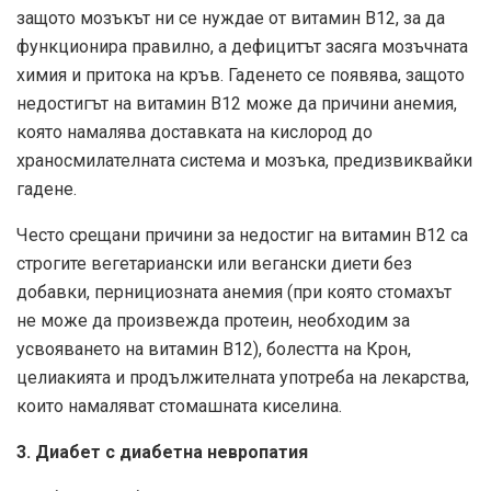
защото мозъкът ни се нуждае от витамин В12, за да
функционира правилно, а дефицитът засяга мозъчната
химия и притока на кръв. Гаденето се появява, защото
недостигът на витамин В12 може да причини анемия,
която намалява доставката на кислород до
храносмилателната система и мозъка, предизвиквайки
гадене.
Често срещани причини за недостиг на витамин В12 са
строгите вегетариански или вегански диети без
добавки, пернициозната анемия (при която стомахът
не може да произвежда протеин, необходим за
усвояването на витамин В12), болестта на Крон,
целиакията и продължителната употреба на лекарства,
които намаляват стомашната киселина.
3. Диабет с диабетна невропатия