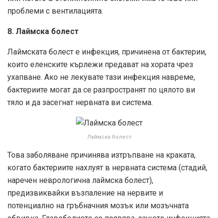
проблеми с вентилацията.
8. Лаймска болест
Лаймската болест е инфекция, причинена от бактерии,
които еленските кърлежи предават на хората чрез
ухапване. Ако не лекувате тази инфекция навреме,
бактериите могат да се разпространят по цялото ви
тяло и да засегнат нервната ви система.
Лаймска болест
Това заболяване причинява изтръпване на краката,
когато бактериите нахлуят в нервната система (стадий,
наречен неврологична лаймска болест),
предизвиквайки възпаление на нервите и
потенциално на гръбначния мозък или мозъчната