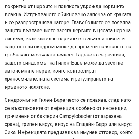
покритие от нервите и понякога уврежда нервните
влакна. Изтръпването обикновено започва от краката
и се разпространява нагоре. Главоболието се появява,
защото възпалението засяга нервите в цялата нервна
система, включително нервите в главата и шията, и
защото този синдром може да промени налягането на
гръбначно-мозъчната течност. Гаденето се развива,
защото синдромът на Гилен-Баре може да засегне
автономните нерви, които контролират
храносмилателната система и регулирането на
кръвното налягане.
Синдромът на Гилен-Баре често се появява, след като
се възстановите от инфекция, особено от инфекции,
причинени от бактерии Campylobacter (от заразена
храна), грипен вирус, вирус на Епщайн-Барр или вирус
Зика. Инфекцията предизвиква имунен отговор, който