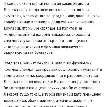
Първо, лекарят ще ви попита за симптомите ви.
Лекарят ще иска да знае кога са започнали тези
симптоми, колко дълго са продължили, дали нещо ги
подобрява или влошава и дали сте имали някакви
други симптоми. Лекарят ще ви попита и за
медицинската ви история, лекарства, скорошни
инфекции, ухапвания от кърлежи, потенциално
излагане на токсини и фамилна анамнеза за
неврологични заболявания.
След това Вашият лекар ще извърши физически
преглед. Лекарят ще провери рефлексите, мускулната
сила, усещанията, координацията и равновесието ви.
Лекарят ще прегледа очите Ви, ще провери кръвното
Ви налягане и ще оцени психичното Ви състояние.
Лекарят също така ще търси признаци като повишена
температура, обрив или необичайни движения на
очите, които могат да насочат към определени