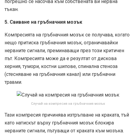
погрешно се насочва към собствената ви нервна
тъкан.
5. Свиване на гръбначния мозък
Компресията на гръбначния мозък се получава, когато
нещо притиска гръбначния мозък, ограничавайки
нервните сигнали, преминаващи през този критичен
път. Компресията може да е резултат от дискова
херния, тумори, костни шипове, спинална стеноза
(стесняване на гръбначния канал) или гръбначни
травми.
Случай на компресия на гръбначния мозък
Тази компресия причинява изтръпване на краката, тъй
като натискът върху гръбначния мозък блокира
нервните сигнали, пътуващи от краката към мозъка.