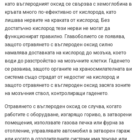
като въглеродният оксид се свързва с хемоглобина в
кръвта много по-ефективно от кислорода, като
лишава нервите на краката от кислород. Без
достатъчно кислород тези нерви не могат да
функционират правилно. Главоболието се появява,
защото отравянето с въглероден оксид силно
намалява доставката на кислород до мозъка, което
води до разстройство на мозъчните клетки. Гаденето
се развива, защото органите на храносмилателната ви
система също страдат от недостиг на кислород и
защото отравянето с въглероден оксид засяга зоните
на мозъчния ствол, контролиращи гаденето.
Отравянето с въглероден оксид се случва, когато
работите с оборудване, изгарящо гориво, в затворени
помещения, използвате газова печка или фурна за
отопление, управлявате автомобил в затворен гараж
или когато в отоплителните системи има течове или