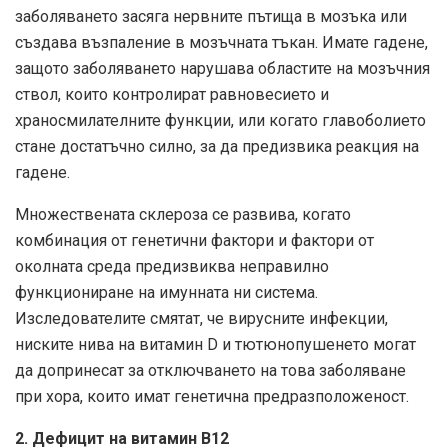
заболяването засяга нервните пътища в мозъка или
създава възпаление в мозъчната тъкан. Имате гадене,
защото заболяването нарушава областите на мозъчния
ствол, които контролират равновесието и
храносмилателните функции, или когато главоболието
стане достатъчно силно, за да предизвика реакция на
гадене.
Множествената склероза се развива, когато
комбинация от генетични фактори и фактори от
околната среда предизвиква неправилно
функциониране на имунната ни система.
Изследователите смятат, че вирусните инфекции,
ниските нива на витамин D и тютюнопушенето могат
да допринесат за отключването на това заболяване
при хора, които имат генетична предразположеност.
2. Дефицит на витамин В12