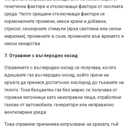
генетични фактори и отключващи фактори от околната
среда. Често срещани отключващи фактори са
хормоналните промени, някои храни и добавки,
стресът, сензорните стимули (ярка светлина или силни
миризми), промените в съня, промените във времето и
някои лекарства.
7. Отравяне с въглероден оксид
Отравянето с въглероден оксид се получава, когато
вдишвате газ въглероден оксид, който пречи на
кръвта да пренася достатъчно кислород до тъканите на
тялото. Този безцветен газ без мирис се получава от
горивни източници като неизправни пещи, отработени
газове от автомобили, генератори или неправилно
вентилирани уреди.
Това отравяне причинява изтръпване на краката, тъй