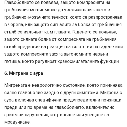
Главоболието се появява, защото компресията на
гръбначния мозък може да увеличи налягането в
гръбначно-мозъчната течност, която се разпространява
в черепа, или защото сигналите за болка от гръбначния
стълб се излъчват към главата. Гаденето се появява,
защото силната болка от компресията на гръбначния
стълб предизвиква реакция на тялото ви на гадене или
защото компресията засяга автономните нервни
пътища, които регулират храносмилателните функции.
6. Мигрена с аура
Мигрената е неврологично състояние, което причинява
силно главоболие заедно с други симптоми. Мигрена с
аура включва специфични предупредителни признаци
преди или по време на главоболието, включително
зрителни нарушения, изтръпване или усещане за
мравучкане.