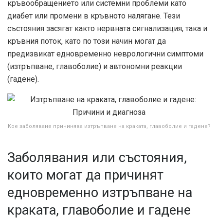
кръвообращението или системни проблеми като
диабет или промени в кръвното налягане. Тези
състояния засягат както нервната сигнализация, така и
кръвния поток, като по този начин могат да
предизвикат едновременно неврологични симптоми
(изтръпване, главоболие) и автономни реакции
(гадене).
Кое заболяване причинява изтръпване на краката, главоболие и гадене?
Заболявания или състояния,
които могат да причинят
едновременно изтръпване на
краката, главоболие и гадене