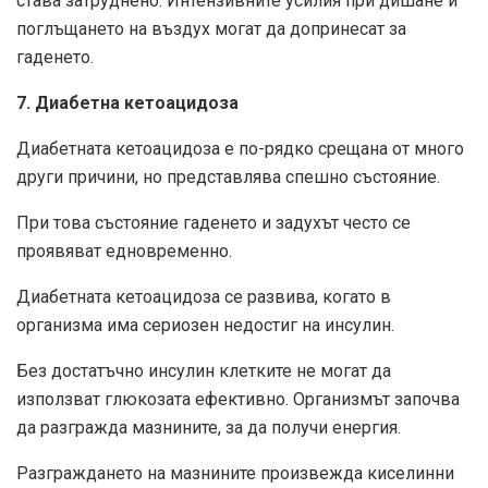
става затруднено. Интензивните усилия при дишане и
поглъщането на въздух могат да допринесат за
гаденето.
7. Диабетна кетоацидоза
Диабетната кетоацидоза е по-рядко срещана от много
други причини, но представлява спешно състояние.
При това състояние гаденето и задухът често се
проявяват едновременно.
Диабетната кетоацидоза се развива, когато в
организма има сериозен недостиг на инсулин.
Без достатъчно инсулин клетките не могат да
използват глюкозата ефективно. Организмът започва
да разгражда мазнините, за да получи енергия.
Разграждането на мазнините произвежда киселинни