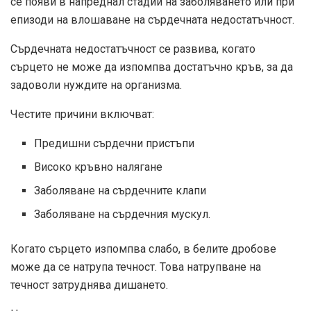
се появи в напреднал стадий на заболяването или при
епизоди на влошаване на сърдечната недостатъчност.
Сърдечната недостатъчност се развива, когато
сърцето не може да изпомпва достатъчно кръв, за да
задоволи нуждите на организма.
Честите причини включват:
Предишни сърдечни пристъпи
Високо кръвно налягане
Заболяване на сърдечните клапи
Заболяване на сърдечния мускул.
Когато сърцето изпомпва слабо, в белите дробове
може да се натрупа течност. Това натрупване на
течност затруднява дишането.