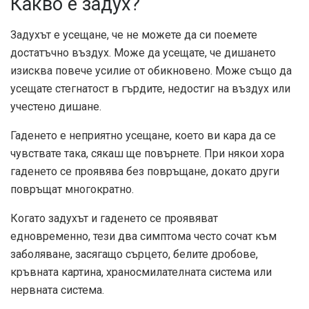
Какво е задух?
Задухът е усещане, че не можете да си поемете
достатъчно въздух. Може да усещате, че дишането
изисква повече усилие от обикновено. Може също да
усещате стегнатост в гърдите, недостиг на въздух или
учестено дишане.
Гаденето е неприятно усещане, което ви кара да се
чувствате така, сякаш ще повърнете. При някои хора
гаденето се проявява без повръщане, докато други
повръщат многократно.
Когато задухът и гаденето се проявяват
едновременно, тези два симптома често сочат към
заболяване, засягащо сърцето, белите дробове,
кръвната картина, храносмилателната система или
нервната система.