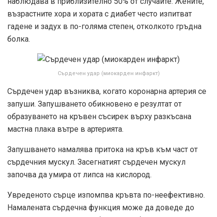
наблюдава в приблизително 50% от случаите. Жените,
възрастните хора и хората с диабет често изпитват
гадене и задух в по-голяма степен, отколкото гръдна
болка.
Сърдечен удар (миокарден инфаркт)
Сърдечен удар възниква, когато коронарна артерия се
запуши. Запушването обикновено е резултат от
образуването на кръвен съсирек върху разкъсана
мастна плака вътре в артерията.
Запушването намалява притока на кръв към част от
сърдечния мускул. Засегнатият сърдечен мускул
започва да умира от липса на кислород.
Увреденото сърце изпомпва кръвта по-неефективно.
Намалената сърдечна функция може да доведе до