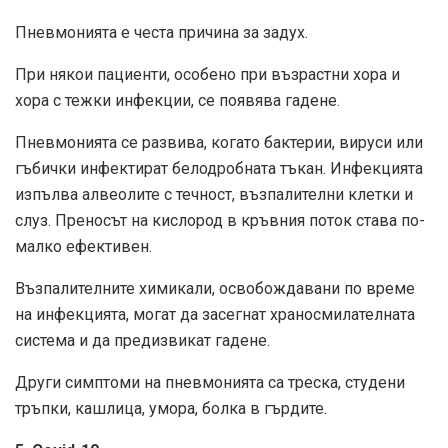
Пневмонията е честа причина за задух.
При някои пациенти, особено при възрастни хора и
хора с тежки инфекции, се появява гадене.
Пневмонията се развива, когато бактерии, вируси или
гъбички инфектират белодробната тъкан. Инфекцията
изпълва алвеолите с течност, възпалителни клетки и
слуз. Преносът на кислород в кръвния поток става по-
малко ефективен.
Възпалителните химикали, освобождавани по време
на инфекцията, могат да засегнат храносмилателната
система и да предизвикат гадене.
Други симптоми на пневмонията са треска, студени
тръпки, кашлица, умора, болка в гърдите.