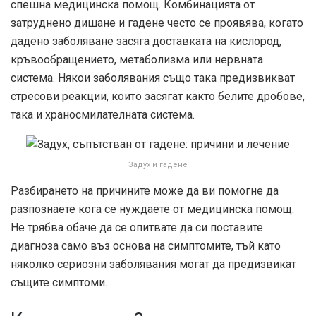
спешна медицинска помощ. Комбинацията от
затруднено дишане и гадене често се проявява, когато
дадено заболяване засяга доставката на кислород,
кръвообращението, метаболизма или нервната
система. Някои заболявания също така предизвикват
стресови реакции, които засягат както белите дробове,
така и храносмилателната система.
Задух и гадене
Разбирането на причините може да ви помогне да
разпознаете кога се нуждаете от медицинска помощ.
Не трябва обаче да се опитвате да си поставите
диагноза само въз основа на симптомите, тъй като
няколко сериозни заболявания могат да предизвикат
същите симптоми.