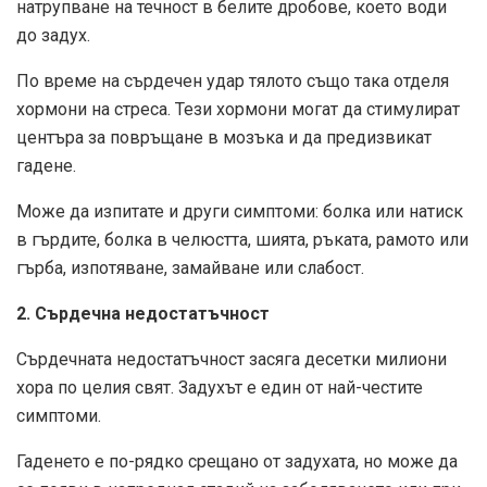
натрупване на течност в белите дробове, което води
до задух.
По време на сърдечен удар тялото също така отделя
хормони на стреса. Тези хормони могат да стимулират
центъра за повръщане в мозъка и да предизвикат
гадене.
Може да изпитате и други симптоми: болка или натиск
в гърдите, болка в челюстта, шията, ръката, рамото или
гърба, изпотяване, замайване или слабост.
2. Сърдечна недостатъчност
Сърдечната недостатъчност засяга десетки милиони
хора по целия свят. Задухът е един от най-честите
симптоми.
Гаденето е по-рядко срещано от задухата, но може да