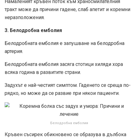
Намаленият кръвен поток към храносмилателния
тракт може да причини гадене, слаб апетит и коремни
неразположения.
3. Белодробна емболия
Белодробната емболия е запушване на белодробна
артерия.
Белодробната емболия засяга стотици хиляди хора
всяка година в развитите страни.
Задухът е най-честият симптом. Гаденето се среща по-
рядко, но може да се развие при някои пациенти.
Белодробна емболия
Кръвен съсирек обикновено се образува в дълбока