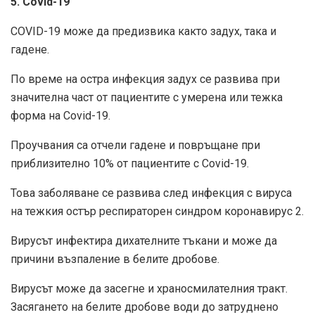
5. Covid-19
COVID-19 може да предизвика както задух, така и
гадене.
По време на остра инфекция задух се развива при
значителна част от пациентите с умерена или тежка
форма на Covid-19.
Проучвания са отчели гадене и повръщане при
приблизително 10% от пациентите с Covid-19.
Това заболяване се развива след инфекция с вируса
на тежкия остър респираторен синдром коронавирус 2.
Вирусът инфектира дихателните тъкани и може да
причини възпаление в белите дробове.
Вирусът може да засегне и храносмилателния тракт.
Засягането на белите дробове води до затруднено