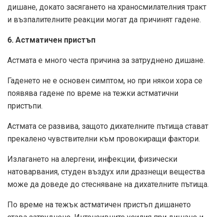
дишане, докато засягането на храносмилателния тракт
и възпалителните реакции могат да причинят гадене.
6. Астматичен пристъп
Астмата е много честа причина за затруднено дишане.
Гаденето не е основен симптом, но при някои хора се
появява гадене по време на тежки астматични
пристъпи.
Астмата се развива, защото дихателните пътища стават
прекалено чувствителни към провокиращи фактори.
Излагането на алергени, инфекции, физически
натоварвания, студен въздух или дразнещи вещества
може да доведе до стесняване на дихателните пътища.
По време на тежък астматичен пристъп дишането