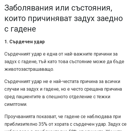
Заболявания или състояния,
които причиняват задух заедно
с гадене
1. Сърдечен удар
Сърдечният удар е една от най-важните причини за
задух с гадене, тъй като това състояние може да бъде
животозастрашаващо.
Сърдечният удар не е най-честата причина за всички
случаи на задух и гадене, но е често срещана причина
сред пациентите в спешното отделение с тежки
симптоми.
Проучванията показват, че гадене се наблюдава при
приблизително 35% от хората с сърдечен удар. Задух се