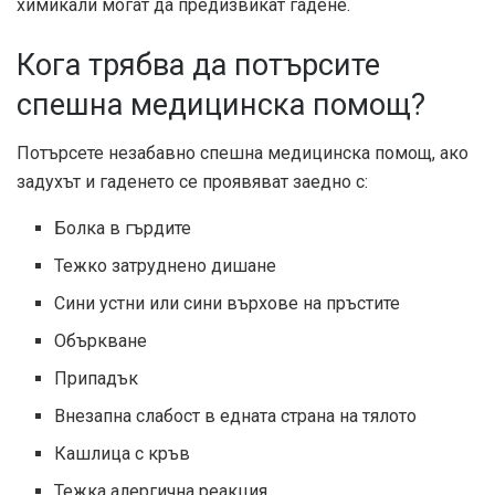
химикали могат да предизвикат гадене.
Кога трябва да потърсите
спешна медицинска помощ?
Потърсете незабавно спешна медицинска помощ, ако
задухът и гаденето се проявяват заедно с:
Болка в гърдите
Тежко затруднено дишане
Сини устни или сини върхове на пръстите
Объркване
Припадък
Внезапна слабост в едната страна на тялото
Кашлица с кръв
Тежка алергична реакция