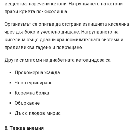
вещества, наречени кетони. Натрупването на кетони
прави кръвта по-киселинна.
Организмът се опитва да отстрани излишната киселина
чрез дълбоко и учестено дишане. Натрупването на
киселина също дразни храносмилателната система и
предизвиква гадене и повръщане.
Други симптоми на диабетната кетоацидоза са:
Прекомерна жажда
Често уриниране
Коремна болка
Объркване
Дъх с плодов мирис.
8. Тежка анемия