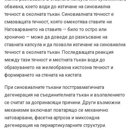
обвивка, което води до изтичане на синовиална
течност в околната тъкан. Синовиалната течност е
смазващата течност, която омекотява ставите ни.
Натоварването на ставите — било то остро или
хронично — може да доведе до разкъсване на
ставната капсула и да позволи изтичане на синовиална
течност в околната тъкан. Последващата реакция
между тази течност и местната тъкан води до
образуването на желеобразна кистозна течност и
формирането на стената на кистата.
При синовиалните тъкани посттравматичната
дегенерация на съединителната тъкан и възпалението
се считат за допринасящи причини. Други възможни
механизми включват повтарящо се механично
натоварване, фасетна артроза и миксоидна
дегенерация на периартикуларните структури.