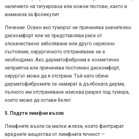
наличието на татуировка или кожни тестове, както и
анамнеза за фоликулит.
Лечение: Освен ако туморът не причинява значителен
дискомфорт или не представлява риск от
злокачествено заболяване или друго сериозно
състояние, хирургичното отстраняване не е
необходимо. Ако дерматофиброма е козметично
неприятна или причинява постоянен дискомфорт,
хирургът може да я отстрани. Тъй като обаче
дерматофибромите се намират в дълбоката дерма,
пълното им отстраняване изисква разрез под тумора,
което може да остави белег.
5. Подути лимфни възли
Лимфните възли са малки жлези, които филтрират
вредните вещества от лимфната течност —