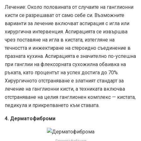
Лечение: Около половината от случаите на ганглионни
кисти се разрешават от само себе си. Възможните
варианти за лечение включват аспирация с игла или
хирургична интервенция. Аспирацията се извършва
чрез поставяне на игла в кистата, изтегляне на
течността и инжектиране на стероидно съединение в
празната кухина. Аспирацията е значително по-успешна
при ганглии на флексорната сухожилна обвивка на
ръката, като процентът на успех достига до 70%.
Хирургичното отстраняване е златният стандарт за
лечение на ганглионни кисти, а техниката включва
отстраняване на целия ганглионен комплекс — кистата,
педикула и прикрепването към ставата.
4. Дерматофиброми
Дерматофиброма