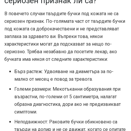
сериозен признак ли са?
В повечето случаи твърдите бучки под кожата не са
сериозен признак. По-голямата част от твърдите бучки
под кожата са доброкачествени и не представляват
заплаха за здравето ви. Въпреки това, някои
характеристики могат да подсказват за нещо по-
сериозно. Трябва незабавно да посетите лекар, ако
бучката има някоя от следните характеристики:
Бърз растеж: Удвояване на диаметъра за по-
малко от месец е повод за тревога.
Големи размери: Мекотъканни образувания при
възрастни, по-големи от 5 сантиметра, налагат
образна диагностика, дори ако не предизвикват
симптоми.
Неподвижност: Раковите бучки обикновено са
твърди на допир и не се движат, когато се опитате