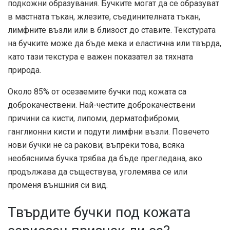
подкожни образувания. Бучките могат да се образуват
в мастната тъкан, жлезите, съединителната тъкан,
лимфните възли или в близост до ставите. Текстурата
на бучките може да бъде мека и еластична или твърда,
като тази текстура е важен показател за тяхната
природа.
Около 85% от осезаемите бучки под кожата са
доброкачествени. Най-честите доброкачествени
причини са кисти, липоми, дерматофиброми,
ганглионни кисти и подути лимфни възли. Повечето
нови бучки не са ракови; въпреки това, всяка
необяснима бучка трябва да бъде прегледана, ако
продължава да съществува, уголемява се или
променя външния си вид.
Твърдите бучки под кожата