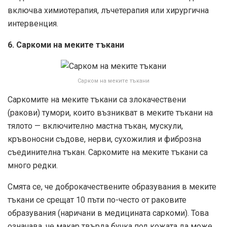
включва химиотерапия, лъчетерапия или хирургична
интервенция.
6. Саркоми на меките тъкани
Сарком на меките тъкани
Саркомите на меките тъкани са злокачествени
(ракови) тумори, които възникват в меките тъкани на
тялото — включително мастна тъкан, мускули,
кръвоносни съдове, нерви, сухожилия и фиброзна
съединителна тъкан. Саркомите на меките тъкани са
много редки.
Смята се, че доброкачествените образувания в меките
тъкани се срещат 10 пъти по-често от раковите
образувания (наричани в медицината саркоми). Това
означава, че макар твърда бучка под кожата да може