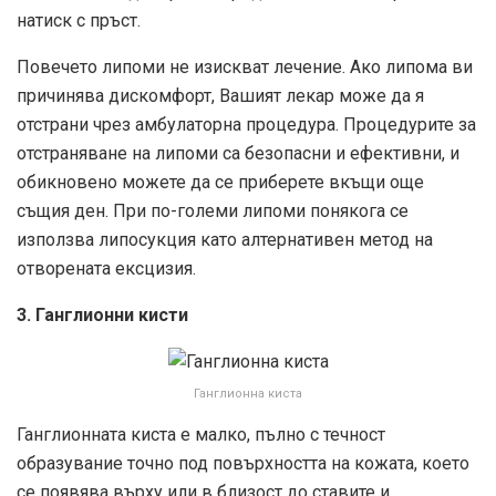
натиск с пръст.
Повечето липоми не изискват лечение. Ако липома ви
причинява дискомфорт, Вашият лекар може да я
отстрани чрез амбулаторна процедура. Процедурите за
отстраняване на липоми са безопасни и ефективни, и
обикновено можете да се приберете вкъщи още
същия ден. При по-големи липоми понякога се
използва липосукция като алтернативен метод на
отворената ексцизия.
3. Ганглионни кисти
Ганглионна киста
Ганглионната киста е малко, пълно с течност
образувание точно под повърхността на кожата, което
се появява върху или в близост до ставите и