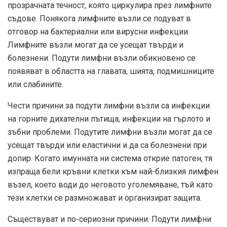
прозрачната течност, която циркулира през лимфните
съдове. Понякога лимфните възли се подуват в
отговор на бактериални или вирусни инфекции.
Лимфните възли могат да се усещат твърди и
болезнени. Подути лимфни възли обикновено се
появяват в областта на главата, шията, подмишниците
или слабините.
Чести причини за подути лимфни възли са инфекции
на горните дихателни пътища, инфекции на гърлото и
зъбни проблеми. Подутите лимфни възли могат да се
усещат твърди или еластични и да са болезнени при
допир. Когато имунната ни система открие патоген, тя
изпраща бели кръвни клетки към най-близкия лимфен
възел, което води до неговото уголемяване, тъй като
тези клетки се размножават и организират защита.
Съществуват и по-сериозни причини. Подути лимфни