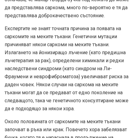
да представлява саркома, много по-вероятно е тя да
представлява доброкачествено състояние.
Експертите не знаят точната причина за появата на
саркомите на меките тъкани. Генетични мутации
причиняват някои саркоми на меките тъкани.
Излагането на йонизиращо лъчение (като предишна
лъчетерапия за рак), определени химикали и редки
наследствени синдроми (като синдром на Ли-
Фраумени и неврофиброматоза) увеличават риска за
даден човек. Някои случаи на саркома на меките
тъкани могат да се предават от едно поколение на
следващото, така че генетичното консултиране може
да е подходящо за някои хора.
Около половината от саркомите на меките тъкани
започват в ръка или крак. Повечето хора забелязват
бучка, когато тя е нараснала в продължение на