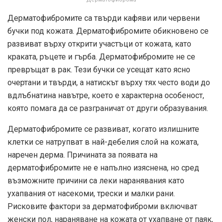
Дерматофибромите са твърди кафяви или червени
бучки под кожата. Дерматофибромите обикновено се
развиват върху открити участъци от кожата, като
краката, ръцете и гърба. Дерматофибромите не се
превръщат в рак. Тези бучки се усещат като ясно
очертани и твърди, а натискът върху тях често води до
вдлъбнатина навътре, което е характерна особеност,
която помага да се разграничат от други образувания.
Дерматофибромите се развиват, когато излишните
клетки се натрупват в най-дебелия слой на кожата,
наречен дерма. Причината за появата на
дерматофибромите не е напълно изяснена, но сред
възможните причини са леки наранявания като
ухапвания от насекоми, трески и малки рани.
Рисковите фактори за дерматофиброми включват
женски пол, нараняване на кожата от ухапване от паяк,