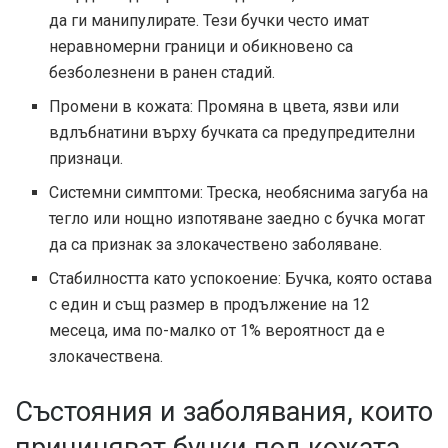
да ги манипулирате. Тези бучки често имат
неравномерни граници и обикновено са
безболезнени в ранен стадий.
Промени в кожата: Промяна в цвета, язви или
вдлъбнатини върху бучката са предупредителни
признаци.
Системни симптоми: Треска, необяснима загуба на
тегло или нощно изпотяване заедно с бучка могат
да са признак за злокачествено заболяване.
Стабилността като успокоение: Бучка, която остава
с един и същ размер в продължение на 12
месеца, има по-малко от 1% вероятност да е
злокачествена.
Състояния и заболявания, които