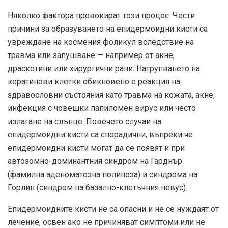
Няколко фактора провокират този процес. Чести
причини за образуването на епидермоидни кисти са
увреждане на космения фоликул вследствие на
травма или запушване — например от акне,
драскотини или хирургични рани. Натрупването на
кератинови клетки обикновено е реакция на
здравословни състояния като травма на кожата, акне,
инфекция с човешки папиломен вирус или често
излагане на слънце. Повечето случаи на
епидермоидни кисти са спорадични, въпреки че
епидермоидни кисти могат да се появят и при
автозомно-доминантния синдром на Гарднър
(фамилна аденоматозна полипоза) и синдрома на
Горлин (синдром на базално-клетъчния невус).
Епидермоидните кисти не са опасни и не се нуждаят от
лечение, освен ако не причиняват симптоми или не