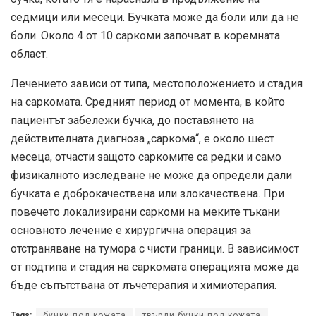
седмици или месеци. Бучката може да боли или да не
боли. Около 4 от 10 саркоми започват в коремната
област.
Лечението зависи от типа, местоположението и стадия
на саркомата. Средният период от момента, в който
пациентът забележи бучка, до поставянето на
действителната диагноза „саркома“, е около шест
месеца, отчасти защото саркомите са редки и само
физикалното изследване не може да определи дали
бучката е доброкачествена или злокачествена. При
повечето локализирани саркоми на меките тъкани
основното лечение е хирургична операция за
отстраняване на тумора с чисти граници. В зависимост
от подтипа и стадия на саркомата операцията може да
бъде съпътствана от лъчетерапия и химиотерапия.
Tags:
бучки под кожата
твърди бучки под кожата