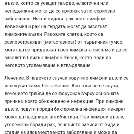
възли, които се усещат твърди, еластични или
неподвижни, могат да са признак за по-сериозно
заболяване. Някои видове рак, като лимфом,
левкемия и рак на гърдата, могат да засегнат
лимфните възли. Раковите клетки, които се
разпространяват (метастазират) от първичния тумор,
могат да се придвижат през лимфната система и да се
заселят в близък лимфен възел, което води до
неговото уголемяване и втвърдяване.
Лечение: В повечето случаи подутите лимфни възли се
излекуват сами, без лечение. Ако това не се случи,
лечението трябва да се фокусира върху основната
причина, която обикновено е инфекция. При лимфни
възли, подути поради бактериална инфекция, лекарят
може да предпише антибиотици. При лимфни възли,
уголемени поради рак, лечението зависи от вида и
стадия на злокачественото заболяване и може да