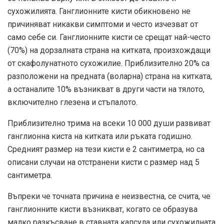
сухожилията. Ганглионните кисти обикновено не
причиняват никакви симптоми и често изчезват от
само себе си. Ганглионните кисти се срещат най-често
(70%) на дорзалната страна на китката, произхождащи
от скафолунатното сухожилие. Приблизително 20% са
разположени на предната (воларна) страна на китката,
а останалите 10% възникват в други части на тялото,
включително глезена и стъпалото.
Приблизително трима на всеки 10 000 души развиват
ганглионна киста на китката или ръката годишно.
Средният размер на тези кисти е 2 сантиметра, но са
описани случаи на отстранени кисти с размер над 5
сантиметра.
Въпреки че точната причина е неизвестна, се счита, че
ганглионните кисти възникват, когато се образува
малко разкъсване в ставната капсула или сухожилната