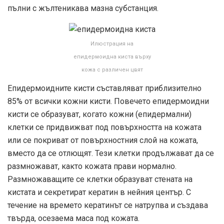
пълни с жълтеникава мазна субстанция.
Илюстрация на
епидермоидна киста върху
кожа с различен цвят
Епидермоидните кисти съставляват приблизително
85% от всички кожни кисти. Повечето епидермоидни
кисти се образуват, когато кожни (епидермални)
клетки се придвижват под повърхността на кожата
или се покриват от повърхностния слой на кожата,
вместо да се отлющят. Тези клетки продължават да се
размножават, както кожата прави нормално.
Размножаващите се клетки образуват стената на
кистата и секретират кератин в нейния център. С
течение на времето кератинът се натрупва и създава
твърда, осезаема маса под кожата.