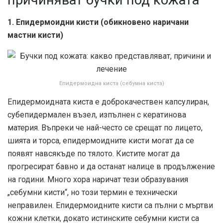
причиняват бучки под кожата
1. Епидермоидни кисти (обикновено наричани
мастни кисти)
Епидермоидна киста (себумна киста)
Епидермоидната киста е доброкачествен капсулиран,
субепидермален възел, изпълнен с кератинова
материя. Въпреки че най-често се срещат по лицето,
шията и торса, епидермоидните кисти могат да се
появят навсякъде по тялото. Кистите могат да
прогресират бавно и да останат налице в продължение
на години. Много хора наричат тези образувания
„себумни кисти“, но този термин е технически
неправилен. Епидермоидните кисти са пълни с мъртви
кожни клетки, докато истинските себумни кисти са