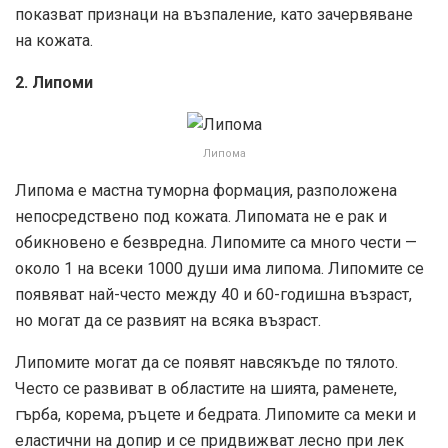
показват признаци на възпаление, като зачервяване
на кожата.
2. Липоми
Липома
Липома е мастна туморна формация, разположена
непосредствено под кожата. Липомата не е рак и
обикновено е безвредна. Липомите са много чести —
около 1 на всеки 1000 души има липома. Липомите се
появяват най-често между 40 и 60-годишна възраст,
но могат да се развият на всяка възраст.
Липомите могат да се появят навсякъде по тялото.
Често се развиват в областите на шията, раменете,
гърба, корема, ръцете и бедрата. Липомите са меки и
еластични на допир и се придвижват лесно при лек