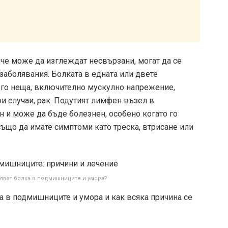
че може да изглеждат несвързани, могат да се
аболявания. Болката в едната или двете
го неща, включително мускулно напрежение,
ои случаи, рак. Подутият лимфен възел в
и може да бъде болезнен, особено когато го
също да имате симптоми като треска, втрисане или
яват болка в подмишниците и умора?
лка в подмишниците и умора и как всяка причина се