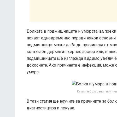
Болката в подмишниците и умората, въпреки 
появят едновременно поради някои основни з
подмишници може да бъде причинена от мно
контактен дерматит, херпес зостер или, в няк
подмишницата ще изглежда видимо увеличен 
докоснете. Ако причината е инфекция, може 
умора.
Какви заболявания причин
В тази статия ще научите за причините за бо
диагностицира и лекува.