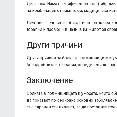
Диагноза: Няма специфичен тест за фибромиа
на комбинация от симптоми, медицинска исто
Лечение: Лечението обикновено включва ком
терапии и промени в начина на живот за спра
Други причини
Други причини за болка в подмишниците и у
белодробни заболявания, определени лекарст
Заключение
Болката в подмишницата и умората, които о
да показват по-сериозно основно заболяване.
със здравен специалист, за да поставите точ