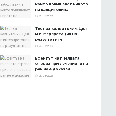
които повишават нивото
на калцитонина
06/08/2026
Тест за калцитонин: Цел
и интерпретация на
резултатите
06/08/2026
Ефектът на пчелната
отрова при лечението на
рак не е доказан
05/08/2026