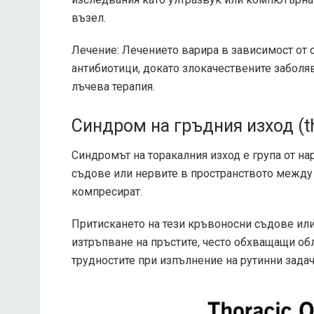
възел.
Лечение: Лечението варира в зависимост от 
антибиотици, докато злокачествените заболя
лъчева терапия.
Синдром на гръдния изход (th
Синдромът на торакалния изход е група от на
съдове или нервите в пространството между к
компресират.
Притискането на тези кръвоносни съдове или
изтръпване на пръстите, често обхващащи об
трудностите при изпълнение на рутинни зада