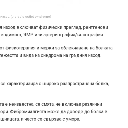
зход (thoracic outlet syndrome)
ия изход включват физически преглед, рентгенови
роводимост, ЯМР или артериография/венография.
от физиотерапия и мерки за облекчаване на болката
тежестта и вида на синдрома на гръдния изход.
 се характеризира с широко разпространена болка,
а е неизвестна, се смята, че включва различни
тори. Фибромиалгията може да доведе до болка в
шницата, и често се свързва с умора.