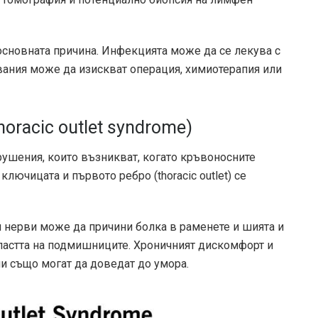
основната причина. Инфекцията може да се лекува с
вания може да изискват операция, химиотерапия или
oracic outlet syndrome)
рушения, които възникват, когато кръвоносните
лючицата и първото ребро (thoracic outlet) се
 нерви може да причини болка в раменете и шията и
ластта на подмишниците. Хроничният дискомфорт и
чи също могат да доведат до умора.