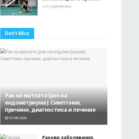
5 ГОДИНИ AGO
Don't Miss
Рак на матката (рак на
ендометриума): Симптоми,
причини, диагностика и лечение
07/08/2026
Ракови заболявания,