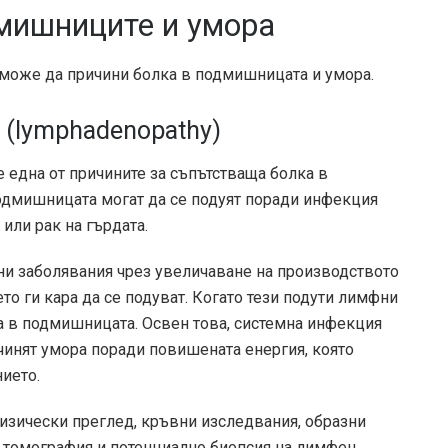
мишниците и умора
 може да причини болка в подмишницата и умора.
 (lymphadenopathy)
една от причините за съпътстваща болка в
дмишницата могат да се подуят поради инфекция
или рак на гърдата.
ни заболявания чрез увеличаване на производството
то ги кара да се подуват. Когато тези подути лимфни
а в подмишницата. Освен това, системна инфекция
чинят умора поради повишената енергия, която
нието.
изически преглед, кръвни изследвания, образни
 томография и потенциално биопсия на лимфен