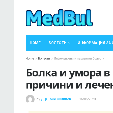
HOME
БОЛЕСТИ
ИНФОРМАЦИЯ ЗА 
Home
Болести
Инфекциозни и паразитни болести
Болка и умора 
причини и лече
by
Д-р Тони Филипов
16/06/2023