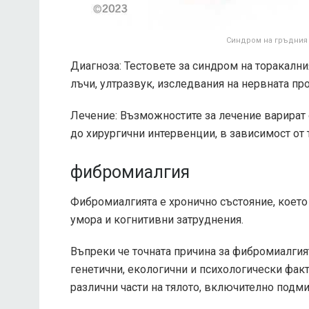
Синдром на гръдния и
Диагноза: Тестовете за синдром на торакалн
лъчи, ултразвук, изследвания на нервната п
Лечение: Възможностите за лечение варират 
до хирургични интервенции, в зависимост от 
фибромиалгия
Фибромиалгията е хронично състояние, което
умора и когнитивни затруднения.
Въпреки че точната причина за фибромиалгият
генетични, екологични и психологически фак
различни части на тялото, включително подми