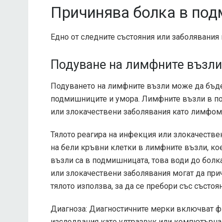
Причинява болка в под
Едно от следните състояния или заболявания
Подуване на лимфните възли
Подуването на лимфните възли може да бъде 
подмишниците и умора. Лимфните възли в по
или злокачествени заболявания като лимфом 
Тялото реагира на инфекция или злокачестве
на бели кръвни клетки в лимфните възли, кое
възли са в подмишницата, това води до болк
или злокачествени заболявания могат да при
тялото използва, за да се пребори със състоя
Диагноза: Диагностичните мерки включват ф
изследвания като ултразвук или компютърна