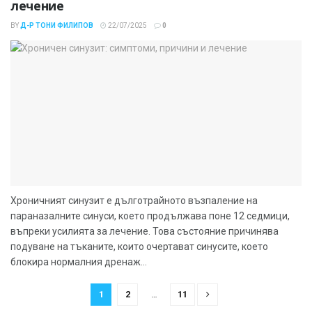
лечение
BY
Д-Р ТОНИ ФИЛИПОВ
22/07/2025
0
Хроничният синузит е дълготрайното възпаление на
параназалните синуси, което продължава поне 12 седмици,
въпреки усилията за лечение. Това състояние причинява
подуване на тъканите, които очертават синусите, което
блокира нормалния дренаж...
1
2
…
11