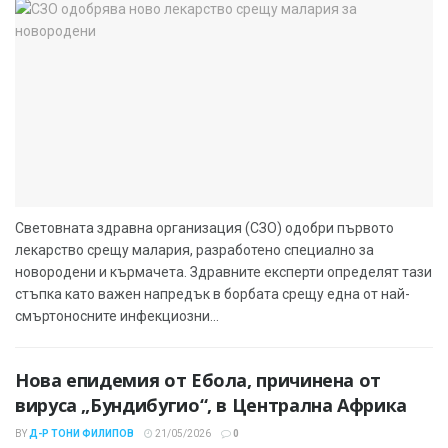
Световната здравна организация (СЗО) одобри първото
лекарство срещу малария, разработено специално за
новородени и кърмачета. Здравните експерти определят тази
стъпка като важен напредък в борбата срещу една от най-
смъртоносните инфекциозни...
Нова епидемия от Ебола, причинена от
вируса „Бундибугио“, в Централна Африка
BY
Д-Р ТОНИ ФИЛИПОВ
21/05/2026
0