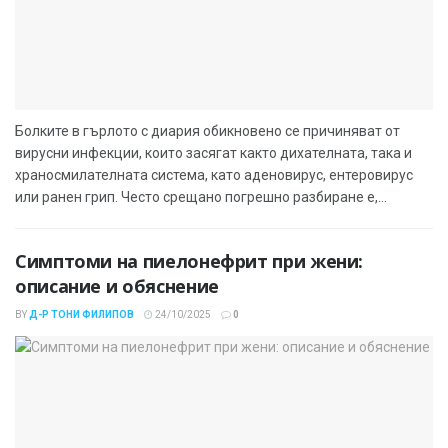
Болките в гърлото с диария обикновено се причиняват от
вирусни инфекции, които засягат както дихателната, така и
храносмилателната система, като аденовирус, ентеровирус
или ранен грип. Често срещано погрешно разбиране е,...
Симптоми на пиелонефрит при жени:
описание и обяснение
BY
Д-Р ТОНИ ФИЛИПОВ
24/10/2025
0