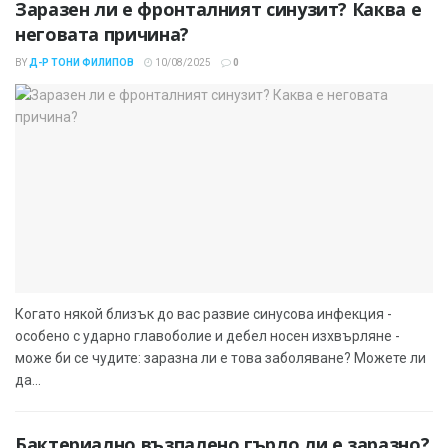
Заразен ли е фронталният синузит? Каква е
неговата причина?
BY
Д-Р ТОНИ ФИЛИПОВ
10/08/2025
0
Когато някой близък до вас развие синусова инфекция -
особено с ударно главоболие и дебел носен изхвърляне -
може би се чудите: заразна ли е това заболяване? Можете ли
да...
Бактериално възпалено гърло ли е заразно?