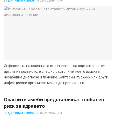
BY
Д-Р ТОНИ ФИЛИПОВ
21/07/2026
0
Инфекцията на колянната става, известна още като септичен
артрит на коляното, е спешно състояние, което изисква
незабавна диагноза и лечение. Бактерии, гъбички или други
инфекциозни организми могат да проникнат в...
Опасните амеби представляват глобален
риск за здравето
BY
Д-Р ТОНИ ФИЛИПОВ
07/06/2026
0