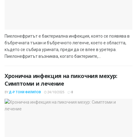
Пиелонефритът е бактериална инфекция, която се появява в
бъбречната тъкан и бъбречното легенче, което е областта,
където се събира урината, преди да се влее в уретера.
Пиелонефритът възниква, когато бактериите,...
Хронична инфекция на пикочния мехур:
Симптоми и лечение
BY
Д-Р ТОНИ ФИЛИПОВ
24/10/2025
0