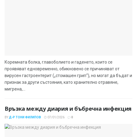
Коремната болка, главоболието и гаденето, които се
проявяват едновременно, обикновено се причиняват от
вирусен гастроентерит („стомашен грип“), но могат да бъдат и
признак за други състояния, като хранително отравяне,
мигрена,...
Връзка между диария и бъбречна инфекция
BY
Д-Р ТОНИ ФИЛИПОВ
07/01/2026
0