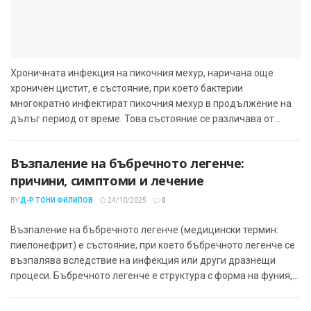
Хроничната инфекция на пикочния мехур, наричана още
хроничен цистит, е състояние, при което бактерии
многократно инфектират пикочния мехур в продължение на
дълъг период от време. Това състояние се различава от...
Възпаление на бъбречното легенче:
причини, симптоми и лечение
BY
Д-Р ТОНИ ФИЛИПОВ
24/10/2025
0
Възпаление на бъбречното легенче (медицински термин:
пиелонефрит) е състояние, при което бъбречното легенче се
възпалява вследствие на инфекция или други дразнещи
процеси. Бъбречното легенче е структура с форма на фуния,...