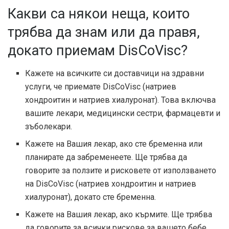
Какви са някои неща, които
трябва да знам или да правя,
докато приемам DisCoVisc?
Кажете на всичките си доставчици на здравни
услуги, че приемате DisCoVisc (натриев
хондроитин и натриев хиалуронат). Това включва
вашите лекари, медицински сестри, фармацевти и
зъболекари.
Кажете на Вашия лекар, ако сте бременна или
планирате да забременеете. Ще трябва да
говорите за ползите и рисковете от използването
на DisCoVisc (натриев хондроитин и натриев
хиалуронат), докато сте бременна.
Кажете на Вашия лекар, ако кърмите. Ще трябва
да говорите за всички рискове за вашето бебе.