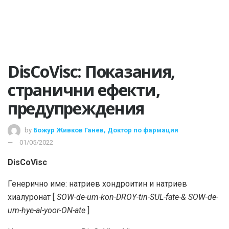
DisCoVisc: Показания,
странични ефекти,
предупреждения
by
Божур Живков Ганев, Доктор по фармация
01/05/2022
DisCoVisc
Генерично име: натриев хондроитин и натриев
хиалуронат [
SOW-de-um-kon-DROY-tin-SUL-fate-& SOW-de-
um-hye-al-yoor-ON-ate
]