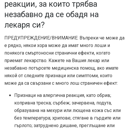
реакции, за които трябва
незабавно да се обадя на
лекаря си?
ПРЕДУПРЕЖДЕНИЕ/ВНИМАНИЕ: Въпреки че може да
е рядко, някои хора може да имат много лоши и
понякога смъртоносни странични ефекти, когато
приемат лекарство. Кажете на Вашия лекар или
незабавно потърсете медицинска помощ, ако имате
някой от следните признаци или симптоми, които
може да са свързани с много лош страничен ефект:
Признаци на алергична реакция, като обрив;
копривна треска; сърбеж; зачервена, подута,
образувана на мехури или лющена кожа със или
без температура; хрипове; стягане в гърдите или
гърлото; затруднено дишане, преглъщане или