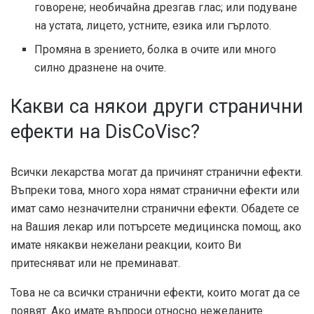
говорене; необичайна дрезгав глас; или подуване
на устата, лицето, устните, езика или гърлото.
Промяна в зрението, болка в очите или много
силно дразнене на очите.
Какви са някои други странични
ефекти на DisCoVisc?
Всички лекарства могат да причинят странични ефекти.
Въпреки това, много хора нямат странични ефекти или
имат само незначителни странични ефекти. Обадете се
на Вашия лекар или потърсете медицинска помощ, ако
имате някакви нежелани реакции, които Ви
притесняват или не преминават.
Това не са всички странични ефекти, които могат да се
появят. Ако имате въпроси относно нежеланите