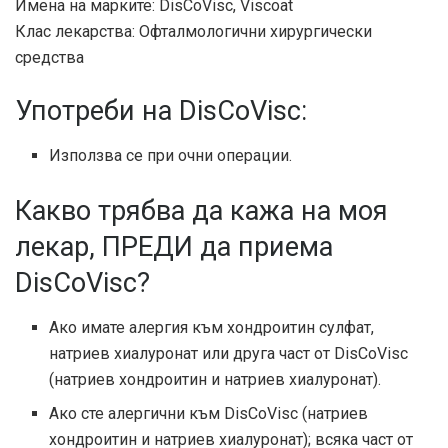
Имена на марките: DisCoVisc, Viscoat
Клас лекарства: Офталмологични хирургически
средства
Употреби на DisCoVisc:
Използва се при очни операции.
Какво трябва да кажа на моя
лекар, ПРЕДИ да приема
DisCoVisc?
Ако имате алергия към хондроитин сулфат,
натриев хиалуронат или друга част от DisCoVisc
(натриев хондроитин и натриев хиалуронат).
Ако сте алергични към DisCoVisc (натриев
хондроитин и натриев хиалуронат); всяка част от