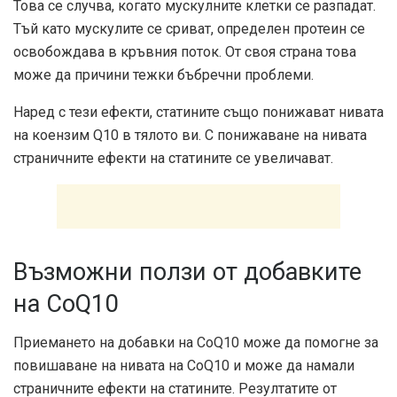
Това се случва, когато мускулните клетки се разпадат.
Тъй като мускулите се сриват, определен протеин се
освобождава в кръвния поток. От своя страна това
може да причини тежки бъбречни проблеми.
Наред с тези ефекти, статините също понижават нивата
на коензим Q10 в тялото ви. С понижаване на нивата
страничните ефекти на статините се увеличават.
Възможни ползи от добавките
на CoQ10
Приемането на добавки на CoQ10 може да помогне за
повишаване на нивата на CoQ10 и може да намали
страничните ефекти на статините. Резултатите от