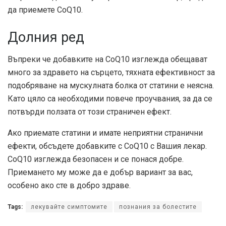
да приемете CoQ10.
Долния ред
Въпреки че добавките на CoQ10 изглежда обещават
много за здравето на сърцето, тяхната ефективност за
подобряване на мускулната болка от статини е неясна.
Като цяло са необходими повече проучвания, за да се
потвърди ползата от този страничен ефект.
Ако приемате статини и имате неприятни странични
ефекти, обсъдете добавките с CoQ10 с Вашия лекар.
CoQ10 изглежда безопасен и се понася добре.
Приемането му може да е добър вариант за вас,
особено ако сте в добро здраве.
Tags:
лекувайте симптомите
познания за болестите