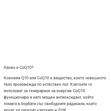
Какво е CoQ10?
Коензим Q10 или CoQ10 е вещество, което човешкото
тяло произвежда по естествен път. Клетките го
използват за генериране на енергия. CoQ10
функционира и като мощен антиоксидант, който
помага в борбата със свободните радикали, които
могат да увредят клетките и ДНК.