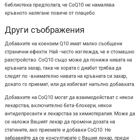
библиотека
предполага, че CoQ10 не намалява
кръвното налягане повече от плацебо.
Други съображения
Добавките на коензим Q10 имат малко съобщени
странични ефекти. Най -често изглежда, че е стомашно
разстройство. CoQ10 също може да понижи нивата на
кръвната захар, така че хората с диабет трябва да
следят по -внимателно нивата на кръвната си захар,
докато го приемат, или да избягват напълно добавката.
Добавките на CoQ10 могат да взаимодействат с някои
лекарства, включително бета-блокери, някои
антидепресанти и лекарства за химиотерапия. Може да
се наложи Вашият лекар да промени дозата на
статините, ако приемате и добавки CoQ10. Не
забравяйте да се консултирате с Вашия лекар, преди