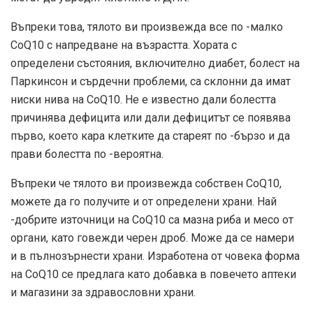
Въпреки това, тялото ви произвежда все по -малко
CoQ10 с напредване на възрастта. Хората с
определени състояния, включително диабет, болест на
Паркинсон и сърдечни проблеми, са склонни да имат
ниски нива на CoQ10. Не е известно дали болестта
причинява дефицита или дали дефицитът се появява
първо, което кара клетките да стареят по -бързо и да
прави болестта по -вероятна.
Въпреки че тялото ви произвежда собствен CoQ10,
можете да го получите и от определени храни. Най
-добрите източници на CoQ10 са мазна риба и месо от
органи, като говежди черен дроб. Може да се намери
и в пълнозърнести храни. Изработена от човека форма
на CoQ10 се предлага като добавка в повечето аптеки
и магазини за здравословни храни.