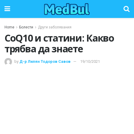
Home
Болести
Други заболявания
CoQ10 и статини: Какво
трябва да знаете
by
Д-р Лилян Тодоров Савов
19/10/2021