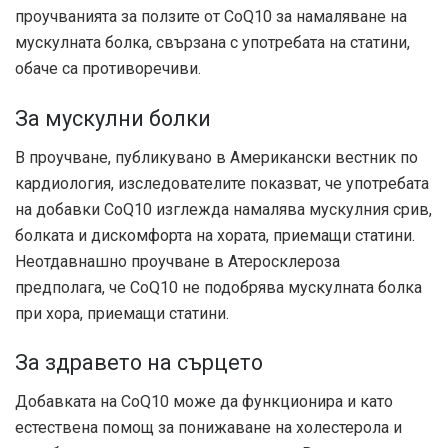
проучванията за ползите от CoQ10 за намаляване на
мускулната болка, свързана с употребата на статини,
обаче са противоречиви.
За мускулни болки
В проучване, публикувано в
Американски вестник по
кардиология
, изследователите показват, че употребата
на добавки CoQ10 изглежда намалява мускулния срив,
болката и дискомфорта на хората, приемащи статини.
Неотдавнашно проучване в
Атеросклероза
предполага, че CoQ10 не подобрява мускулната болка
при хора, приемащи статини.
За здравето на сърцето
Добавката на CoQ10 може да функционира и като
естествена помощ за понижаване на холестерола и