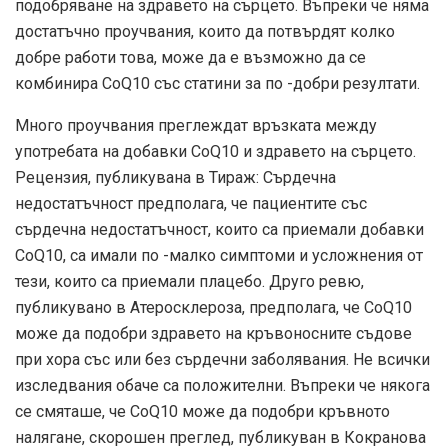
подобряване на здравето на сърцето. Въпреки че няма
достатъчно проучвания, които да потвърдят колко
добре работи това, може да е възможно да се
комбинира CoQ10 със статини за по -добри резултати.
Много проучвания преглеждат връзката между
употребата на добавки CoQ10 и здравето на сърцето.
Рецензия, публикувана в
Тираж: Сърдечна
недостатъчност
предполага, че пациентите със
сърдечна недостатъчност, които са приемали добавки
CoQ10, са имали по -малко симптоми и усложнения от
тези, които са приемали плацебо. Друго ревю,
публикувано в
Атеросклероза
, предполага, че CoQ10
може да подобри здравето на кръвоносните съдове
при хора със или без сърдечни заболявания. Не всички
изследвания обаче са положителни. Въпреки че някога
се смяташе, че CoQ10 може да подобри кръвното
налягане, скорошен преглед, публикуван в
Кокранова