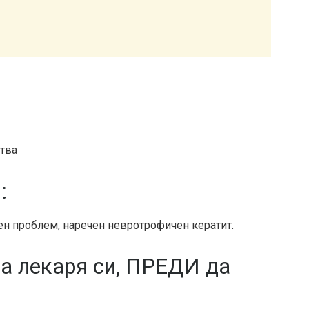
ства
:
ен проблем, наречен невротрофичен кератит.
на лекаря си, ПРЕДИ да