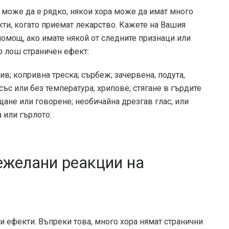
е да е рядко, някои хора може да имат много
ти, когато приемат лекарство. Кажете на Вашия
омощ, ако имате някой от следните признаци или
о лош страничен ефект:
ив; копривна треска; сърбеж; зачервена, подута,
ъс или без температура; хрипове; стягане в гърдите
щане или говорене; необичайна дрезгав глас; или
а или гърлото.
ежелани реакции на
и ефекти. Въпреки това, много хора нямат странични