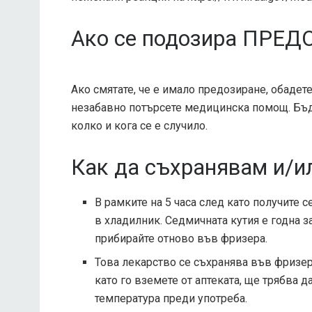
Ако се подозира ПРЕД
Ако смятате, че е имало предозиране, обадет
незабавно потърсете медицинска помощ. Бъде
колко и кога се е случило.
Как да съхранявам и/и
В рамките на 5 часа след като получите c
в хладилник. Седмичната кутия е годна за
прибирайте отново във фризера.
Това лекарство се съхранява във фризер 
като го вземете от аптеката, ще трябва 
температура преди употреба.