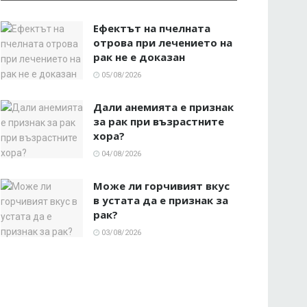
Ефектът на пчелната
отрова при лечението на
рак не е доказан
05/08/2026
Дали анемията е признак
за рак при възрастните
хора?
04/08/2026
Може ли горчивият вкус
в устата да е признак за
рак?
03/08/2026