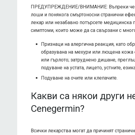
ПРЕДУПРЕЖДЕНИЕ/ВНИМАНИЕ: Въпреки че мож
лоши и понякога смъртоносни странични ефек
лекар или незабавно потърсете медицинска п
симптоми, които може да са свързани с мног
Признаци на алергична реакция, като обр
образувана на мехури или лющена кожа с
или гърлото; затруднено дишане, преглъ
подуване на устата, лицето, устните, език
Подуване на очите или клепачите.
Какви са някои други н
Cenegermin?
Всички лекарства могат да причинят страничн