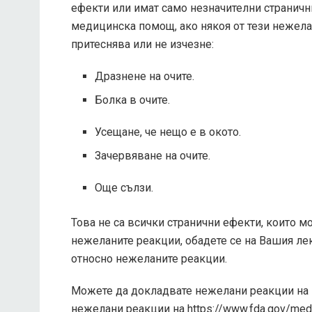
ефекти или имат само незначителни страничн
медицинска помощ, ако някоя от тези нежел
притеснява или не изчезне:
Дразнене на очите.
Болка в очите.
Усещане, че нещо е в окото.
Зачервяване на очите.
Още сълзи.
Това не са всички странични ефекти, които мо
нежеланите реакции, обадете се на Вашия ле
относно нежеланите реакции.
Можете да докладвате нежелани реакции на 
нежелани реакции на https://www.fda.gov/med