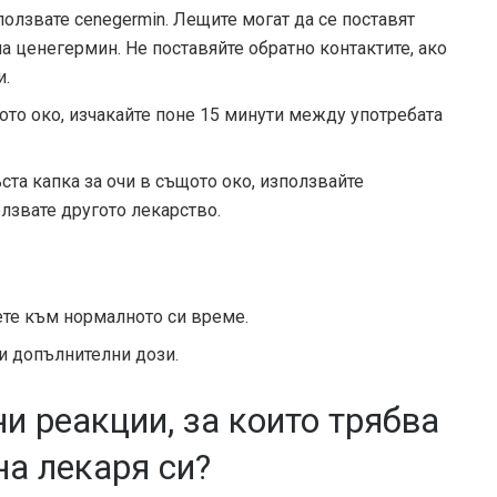
олзвате cenegermin. Лещите могат да се поставят
а ценегермин. Не поставяйте обратно контактите, ако
и.
ото око, изчакайте поне 15 минути между употребата
ъста капка за очи в същото око, използвайте
лзвате другото лекарство.
ете към нормалното си време.
и допълнителни дози.
и реакции, за които трябва
на лекаря си?