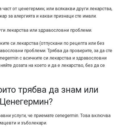
 част от ценегермин; или всякакви други лекарства,
ар за алергията и какви признаци сте имали.
уги лекарства или здравословни проблеми.
ите си лекарства (отпускани по рецепта или без
равословни проблеми. Трябва да проверите, за да сте
enegermin с всичките си лекарства и здравословни
яйте дозата на което и да е лекарство, без да се
оито трябва да знам или
 Ценегермин?
авни услуги, че приемате cenegermin. Това включва
мацевти и зъболекари.