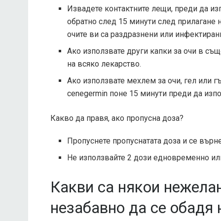
Извадете контактните лещи, преди да изп
обратно след 15 минути след прилагане н
очите ви са раздразнени или инфектиран
Ако използвате други капки за очи в същ
на всяко лекарство.
Ако използвате мехлем за очи, гел или г
cenegermin поне 15 минути преди да изпо
Какво да правя, ако пропусна доза?
Пропуснете пропуснатата доза и се върн
Не използвайте 2 дози едновременно ил
Какви са някои нежелан
незабавно да се обадя 