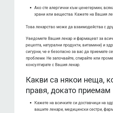
Ако сте алергични към ценегермин; всяка
храни или вещества. Кажете на Вашия лек
Това лекарство може да взаимодейства с др
Уведомете Вашия лекар и фармацевт за всичк
рецепта, натурални продукти, витамини) и зд
сигурни, че е безопасно за вас да приемате c
проблеми. Не започвайте, спирайте или промен
консултирате с Вашия лекар.
Какви са някои неща, к
правя, докато приемам
Кажете на всичките си доставчици на здр
вашите лекари, медицински сестри, фар