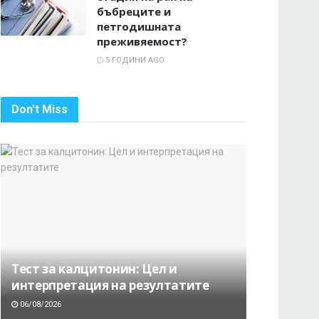
бъбреците и
петгодишната
преживяемост?
5 ГОДИНИ AGO
Don't Miss
Тест за калцитонин: Цел и
интерпретация на резултатите
06/08/2026