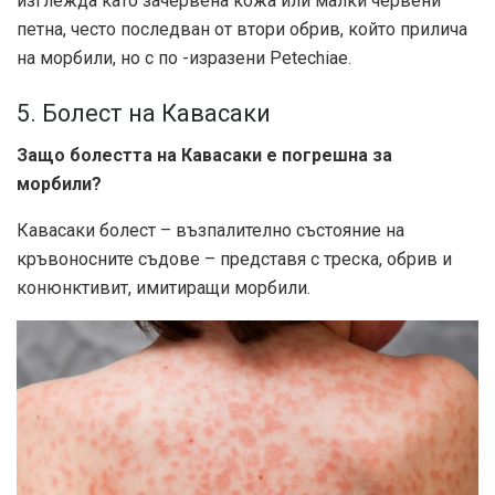
изглежда като зачервена кожа или малки червени
петна, често последван от втори обрив, който прилича
на морбили, но с по -изразени Petechiae.
5. Болест на Кавасаки
Защо болестта на Кавасаки е погрешна за
морбили?
Кавасаки болест – възпалително състояние на
кръвоносните съдове – представя с треска, обрив и
конюнктивит, имитиращи морбили.