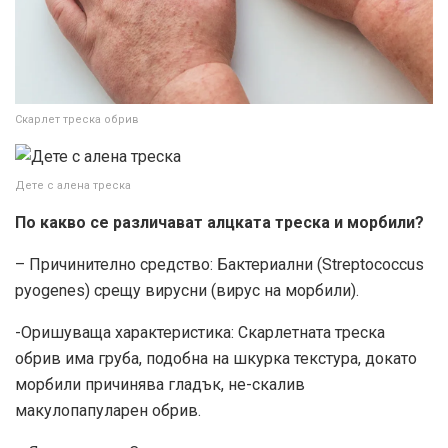
Скарлет треска обрив
Дете с алена треска
По какво се различават алцката треска и морбили?
– Причинително средство: Бактериални (Streptococcus
pyogenes) срещу вирусни (вирус на морбили).
-Оришуваща характеристика: Скарлетната треска
обрив има груба, подобна на шкурка текстура, докато
морбили причинява гладък, не-скалив
макулопапуларен обрив.