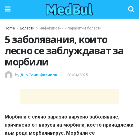
Home
Болести
Инфекциозни и паразитни болести
5 заболявания, които
лесно се заблуждават за
морбили
by
Д-р Тони Филипов
03/04/2025
Морбили е силно заразно вирусно заболяване,
причинено от вируса на морбили, което принадлежи
към рода морбиливирус. Морбили се