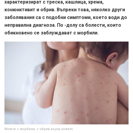
характеризират с треска, кашлица, хрема,
конюнктивит и обрив. Въпреки това, няколко други
заболявания са с подобни симптоми, което води до
неправилна диагноза. По -долу са болести, които
обикновено се заблуждават с морбили.
Момче с морбили, с обрив върху кожата