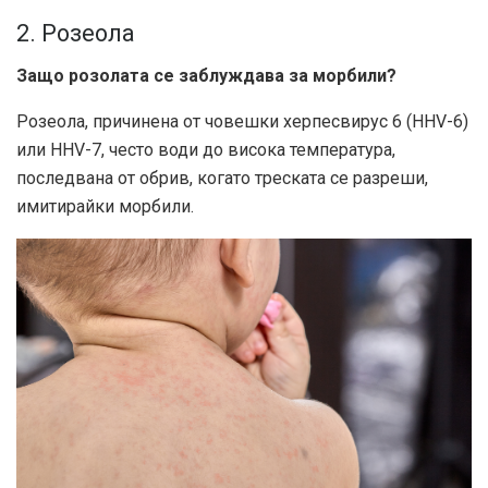
2. Розеола
Защо розолата се заблуждава за морбили?
Розеола, причинена от човешки херпесвирус 6 (HHV-6)
или HHV-7, често води до висока температура,
последвана от обрив, когато треската се разреши,
имитирайки морбили.