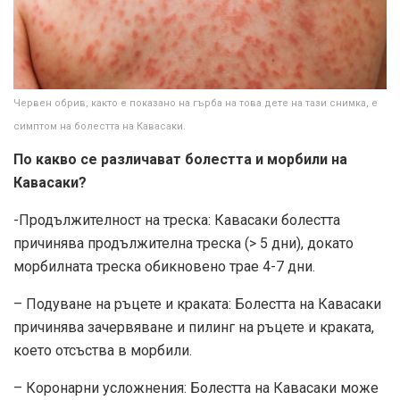
Червен обрив, както е показано на гърба на това дете на тази снимка, е
симптом на болестта на Кавасаки.
По какво се различават болестта и морбили на
Кавасаки?
-Продължителност на треска: Кавасаки болестта
причинява продължителна треска (> 5 дни), докато
морбилната треска обикновено трае 4-7 дни.
– Подуване на ръцете и краката: Болестта на Кавасаки
причинява зачервяване и пилинг на ръцете и краката,
което отсъства в морбили.
– Коронарни усложнения: Болестта на Кавасаки може