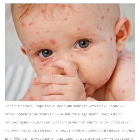
Бебе с морбили. Обривът на морбили започва като малки червени
петна, обикновено започващи на лицето и зад ушите, преди да се
разпространи надолу към останалата част от тялото. Често образува по
-големи пластири, тъй като напредва и обикновено продължава няколко
дни. Обривът на морбили е придружен от други симптоми като треска и