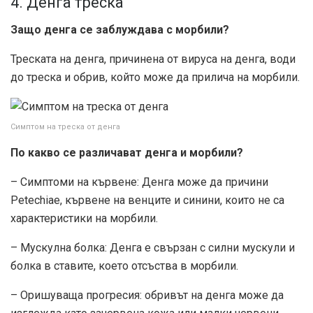
4. Денга треска
Защо денга се заблуждава с морбили?
Треската на денга, причинена от вируса на денга, води
до треска и обрив, който може да прилича на морбили.
Симптом на треска от денга
По какво се различават денга и морбили?
– Симптоми на кървене: Денга може да причини
Petechiae, кървене на венците и синини, които не са
характеристики на морбили.
– Мускулна болка: Денга е свързан с силни мускули и
болка в ставите, което отсъства в морбили.
– Оришуваща прогресия: обривът на денга може да