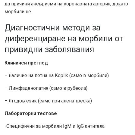
да причини аневризми на коронарната артерия, докато
морбили не.
Диагностични методи за
диференциране на морбили от
привидни заболявания
Клиничен преглед
– наличие на петна на Koplik (само в морбили)
– Лимфаденопатия (само в рубеола)
– Ягодов език (само при алена треска)
Лабораторни тестове
-Специфични за морбили IgM и IgG антитела