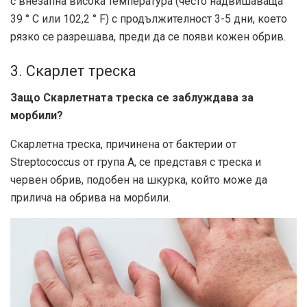
с внезапна висока температура (често надвишаваща
39 ° C или 102,2 ° F) с продължителност 3-5 дни, което
рязко се разрешава, преди да се появи кожен обрив.
3. Скарлет треска
Защо Скарлетната треска се заблуждава за
морбили?
Скарлетна треска, причинена от бактерии от
Streptococcus от група А, се представя с треска и
червен обрив, подобен на шкурка, който може да
прилича на обрива на морбили.