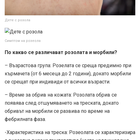
Дете с розола
Симптом на розеола
По какво се различават розолата и морбили?
– Възрастова група: Розелата се среща предимно при
кърмачета (от 6 месеца до 2 години), докато морбили
се срещат при индивиди от всички възрасти.
– Време за обрив на кожата: Розолата обрив се
появява след отшумяването на треската, докато
обривът на морбили се развива по време на
фебрилната фаза.
-Характеристика на треска: Розеолата се характеризира