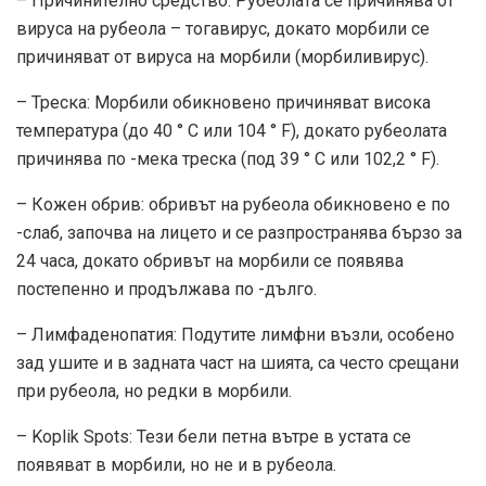
– Причинително средство: Рубеолата се причинява от
вируса на рубеола – тогавирус, докато морбили се
причиняват от вируса на морбили (морбиливирус).
– Треска: Морбили обикновено причиняват висока
температура (до 40 ° С или 104 ° F), докато рубеолата
причинява по -мека треска (под 39 ° C или 102,2 ° F).
– Кожен обрив: обривът на рубеола обикновено е по
-слаб, започва на лицето и се разпространява бързо за
24 часа, докато обривът на морбили се появява
постепенно и продължава по -дълго.
– Лимфаденопатия: Подутите лимфни възли, особено
зад ушите и в задната част на шията, са често срещани
при рубеола, но редки в морбили.
– Koplik Spots: Тези бели петна вътре в устата се
появяват в морбили, но не и в рубеола.