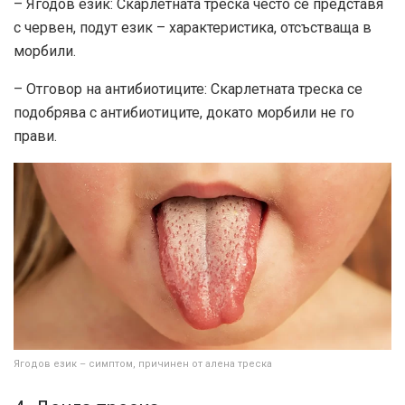
– Ягодов език: Скарлетната треска често се представя
с червен, подут език – характеристика, отсъстваща в
морбили.
– Отговор на антибиотиците: Скарлетната треска се
подобрява с антибиотиците, докато морбили не го
прави.
Ягодов език – симптом, причинен от алена треска