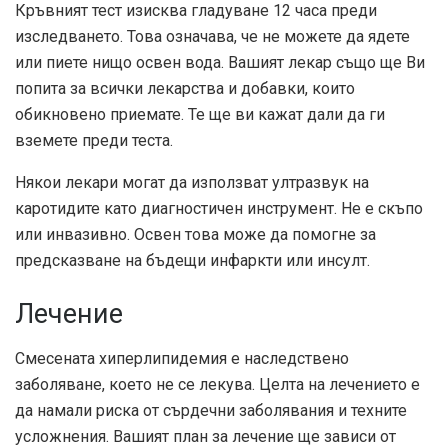
Кръвният тест изисква гладуване 12 часа преди
изследването. Това означава, че не можете да ядете
или пиете нищо освен вода. Вашият лекар също ще Ви
попита за всички лекарства и добавки, които
обикновено приемате. Те ще ви кажат дали да ги
вземете преди теста.
Някои лекари могат да използват ултразвук на
каротидите като диагностичен инструмент. Не е скъпо
или инвазивно. Освен това може да помогне за
предсказване на бъдещи инфаркти или инсулт.
Лечение
Смесената хиперлипидемия е наследствено
заболяване, което не се лекува. Целта на лечението е
да намали риска от сърдечни заболявания и техните
усложнения. Вашият план за лечение ще зависи от