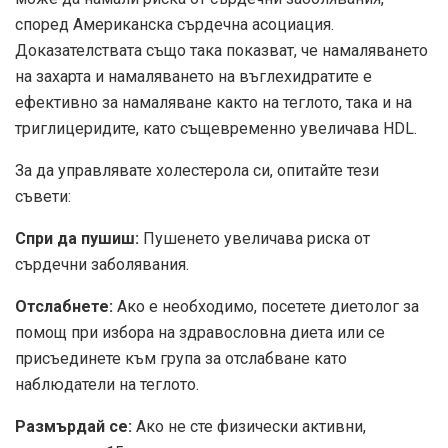
според
Американска сърдечна асоциация
.
Доказателствата също така показват, че намаляването
на захарта и намаляването на въглехидратите е
ефективно за намаляване както на теглото, така и на
триглицеридите, като същевременно увеличава HDL.
За да управлявате холестерола си, опитайте тези
съвети:
Спри да пушиш:
Пушенето увеличава риска от
сърдечни заболявания.
Отслабнете:
Ако е необходимо, посетете диетолог за
помощ при избора на здравословна диета или се
присъединете към група за отслабване като
наблюдатели на теглото.
Размърдай се:
Ако не сте физически активни,