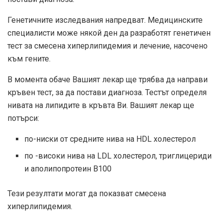
Генетичните изследвания напредват. Медицинските
специалисти може някой ден да разработят генетичен
тест за смесена хиперлипидемия и лечение, насочено
към гените.
В момента обаче Вашият лекар ще трябва да направи
кръвен тест, за да постави диагноза. Тестът определя
нивата на липидите в кръвта Ви. Вашият лекар ще
потърси:
по-ниски от средните нива на HDL холестерол
по -високи нива на LDL холестерол, триглицериди
и аполипопротеин В100
Тези резултати могат да показват смесена
хиперлипидемия.