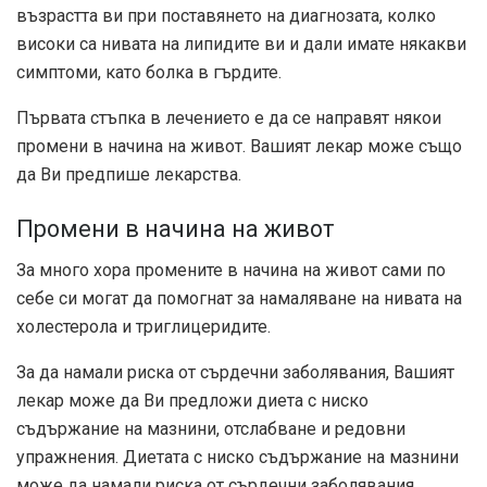
възрастта ви при поставянето на диагнозата, колко
високи са нивата на липидите ви и дали имате някакви
симптоми, като болка в гърдите.
Първата стъпка в лечението е да се направят някои
промени в начина на живот. Вашият лекар може също
да Ви предпише лекарства.
Промени в начина на живот
За много хора промените в начина на живот сами по
себе си могат да помогнат за намаляване на нивата на
холестерола и триглицеридите.
За да намали риска от сърдечни заболявания, Вашият
лекар може да Ви предложи диета с ниско
съдържание на мазнини, отслабване и редовни
упражнения. Диетата с ниско съдържание на мазнини
може да намали риска от сърдечни заболявания,