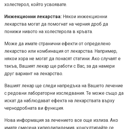
холестерол, който усвоявате.
Инжекционни лекарства:
Някои инжекционни
лекарства могат да помогнат на черния дроб да
понижи нивото на холестерола в кръвта.
Може да имате странични ефекти от определено
лекарство или комбинация от лекарства. Например,
някои хора не могат да понасят статини. Ако случаят е
такъв, Вашият лекар ще работи с Вас, за да намери
друг вариант на лекарство.
Вашият лекар ще следи напредъка на Вашето лечение
с редовни лабораторни изследвания. Те може също да
искат да наблюдават ефекта на лекарствата върху
чернодробната ви функция.
Нова информация за лечението все още излиза. Ако
имате смесена хиперлипидемия, консултирайте се