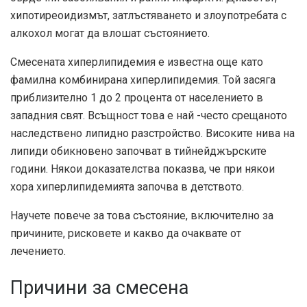
хипотиреоидизмът, затлъстяването и злоупотребата с
алкохол могат да влошат състоянието.
Смесената хиперлипидемия е известна още като
фамилна комбинирана хиперлипидемия. Той засяга
приблизително 1 до 2 процента от населението в
западния свят. Всъщност това е най -често срещаното
наследствено липидно разстройство. Високите нива на
липиди обикновено започват в тийнейджърските
години. Някои
доказателства
показва, че при някои
хора хиперлипидемията започва в детството.
Научете повече за това състояние, включително за
причините, рисковете и какво да очаквате от
лечението.
Причини за смесена