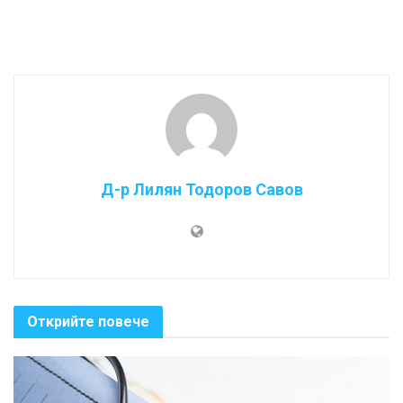
Д-р Лилян Тодоров Савов
Открийте повече