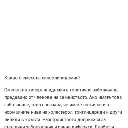
Какво е смесена хиперлипидемия?
Смесената хиперлипидемия е генетично заболяване,
предавано от членове на семейството. Ако имате това
заболяване, това означава, че имате по-високи от
нормалните нива на холестерол, триглицериди и други
липиди в кръвта. Разстройството допринася за
сърдечни заболявания и ранни инфаркти. Диабетът,