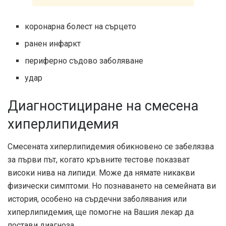
коронарна болест на сърцето
ранен инфаркт
периферно съдово заболяване
удар
Диагностициране на смесена
хиперлипидемия
Смесената хиперлипидемия обикновено се забелязва
за първи път, когато кръвните тестове показват
високи нива на липиди. Може да нямате никакви
физически симптоми. Но познаването на семейната ви
история, особено на сърдечни заболявания или
хиперлипидемия, ще помогне на Вашия лекар да
постави диагноза.