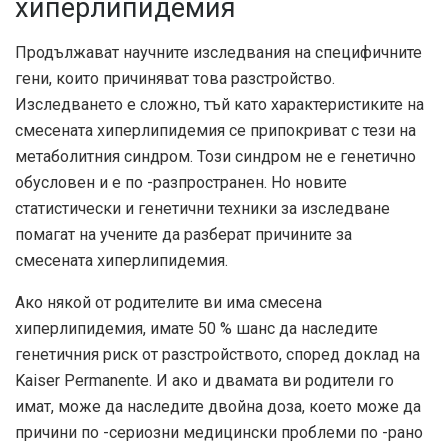
хиперлипидемия
Продължават научните изследвания на специфичните
гени, които причиняват това разстройство.
Изследването е сложно, тъй като характеристиките на
смесената хиперлипидемия се припокриват с тези на
метаболитния синдром. Този синдром не е генетично
обусловен и е по -разпространен. Но новите
статистически и генетични техники за изследване
помагат на учените да разберат причините за
смесената хиперлипидемия.
Ако някой от родителите ви има смесена
хиперлипидемия, имате 50 % шанс да наследите
генетичния риск от разстройството, според доклад на
Kaiser Permanente. И ако и двамата ви родители го
имат, може да наследите двойна доза, което може да
причини по -сериозни медицински проблеми по -рано