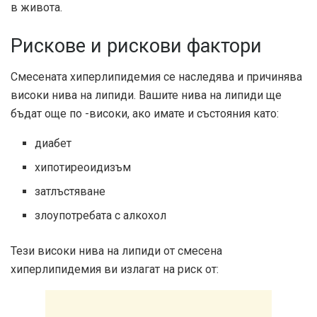
в живота.
Рискове и рискови фактори
Смесената хиперлипидемия се наследява и причинява
високи нива на липиди. Вашите нива на липиди ще
бъдат още по -високи, ако имате и състояния като:
диабет
хипотиреоидизъм
затлъстяване
злоупотребата с алкохол
Тези високи нива на липиди от смесена
хиперлипидемия ви излагат на риск от: