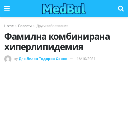
Home
Болести
Други заболявания
Фамилна комбинирана
хиперлипидемия
by
Д-р Лилян Тодоров Савов
16/10/2021