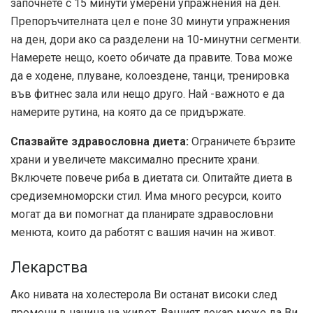
започнете с 15 минути умерени упражнения на ден.
Препоръчителната цел е поне 30 минути упражнения
на ден, дори ако са разделени на 10-минутни сегменти.
Намерете нещо, което обичате да правите. Това може
да е ходене, плуване, колоездене, танци, тренировка
във фитнес зала или нещо друго. Най -важното е да
намерите рутина, на която да се придържате.
Спазвайте здравословна диета:
Ограничете бързите
храни и увеличете максимално пресните храни.
Включете повече риба в диетата си. Опитайте диета в
средиземноморски стил. Има много ресурси, които
могат да ви помогнат да планирате здравословни
менюта, които да работят с вашия начин на живот.
Лекарства
Ако нивата на холестерола Ви останат високи след
промени в начина на живот, Вашият лекар може да Ви