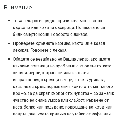
Внимание
Това лекарство рядко причинява много лошо
кървене или кръвни съсиреци. Понякога те са
били смъртоносни. Говорете с лекаря.
Проверете кръвната картина, както Ви е казал
лекарят. Говорете с лекаря.
Обадете се незабавно на Вашия лекар, ако имате
някакви признаци на проблеми с кървенето, като
синини; черни, катранени или кървави
изпражнения; кървящи венци; кръв в урината;
кашлица с кръв; порязвания, които отнемат много
време, за да спрат кървенето; чувствам се замаян;
чувство на силна умора или слабост; кървене от
носа; болка или подуване; повръщане на кръв или
повръщане, което прилича на утайка от кафе; или