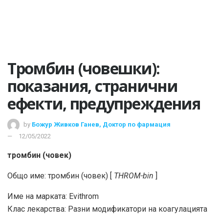
Тромбин (човешки):
показания, странични
ефекти, предупреждения
by
Божур Живков Ганев, Доктор по фармация
12/05/2022
тромбин (човек)
Общо име: тромбин (човек) [
THROM-bin
]
Име на марката: Evithrom
Клас лекарства: Разни модификатори на коагулацията