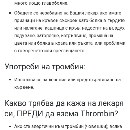
много лошо главоболие.
Обадете се незабавно на Вашия лекар, ако имате
признаци на кръвен съсирек като болка в гърдите
или налягане; кашлица с кръв; недостиг на въздух;
подуване, затопляне, изтръпване, промяна на
цвета или болка в крака или ръката; или проблеми
с говоренето или преглъщането.
Употреби на тромбин:
Използва се за лечение или предотвратяване на
кървене.
Какво трябва да кажа на лекаря
си, ПРЕДИ да взема Thrombin?
Ако сте алергични към тромбин (човешки); всяка