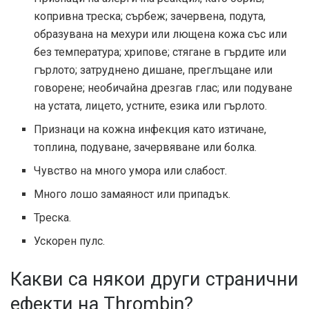
копривна треска; сърбеж; зачервена, подута,
образувана на мехури или лющена кожа със или
без температура; хрипове; стягане в гърдите или
гърлото; затруднено дишане, преглъщане или
говорене; необичайна дрезгав глас; или подуване
на устата, лицето, устните, езика или гърлото.
Признаци на кожна инфекция като изтичане,
топлина, подуване, зачервяване или болка.
Чувство на много умора или слабост.
Много лошо замаяност или припадък.
Треска.
Ускорен пулс.
Какви са някои други странични
ефекти на Thrombin?