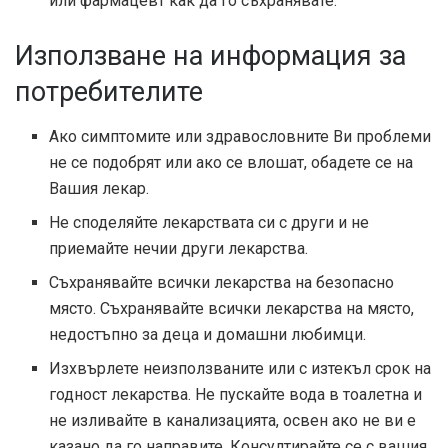
или фармацевт как да го съхранявате.
Използване на информация за
потребителите
Ако симптомите или здравословните Ви проблеми
не се подобрят или ако се влошат, обадете се на
Вашия лекар.
Не споделяйте лекарствата си с други и не
приемайте нечии други лекарства.
Съхранявайте всички лекарства на безопасно
място. Съхранявайте всички лекарства на място,
недостъпно за деца и домашни любимци.
Изхвърлете неизползваните или с изтекъл срок на
годност лекарства. Не пускайте вода в тоалетна и
не изливайте в канализацията, освен ако не ви е
казано да го направите. Консултирайте се с вашия