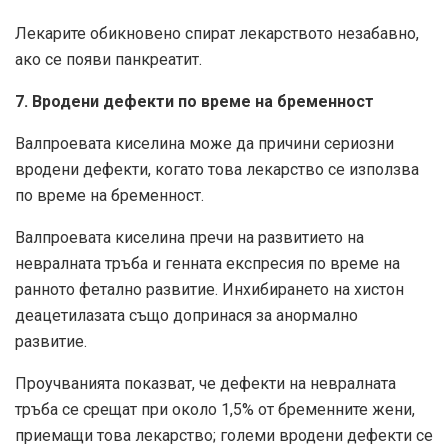
Лекарите обикновено спират лекарството незабавно,
ако се появи панкреатит.
7. Вродени дефекти по време на бременност
Валпроевата киселина може да причини сериозни
вродени дефекти, когато това лекарство се използва
по време на бременност.
Валпроевата киселина пречи на развитието на
невралната тръба и генната експресия по време на
ранното фетално развитие. Инхибирането на хистон
деацетилазата също допринася за анормално
развитие.
Проучванията показват, че дефекти на невралната
тръба се срещат при около 1,5% от бременните жени,
приемащи това лекарство; големи вродени дефекти се