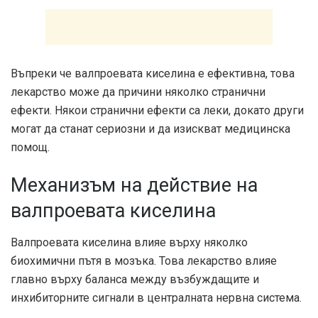
Въпреки че валпроевата киселина е ефективна, това
лекарство може да причини няколко странични
ефекти. Някои странични ефекти са леки, докато други
могат да станат сериозни и да изискват медицинска
помощ.
Механизъм на действие на
валпроевата киселина
Валпроевата киселина влияе върху няколко
биохимични пътя в мозъка. Това лекарство влияе
главно върху баланса между възбуждащите и
инхибиторните сигнали в централната нервна система.