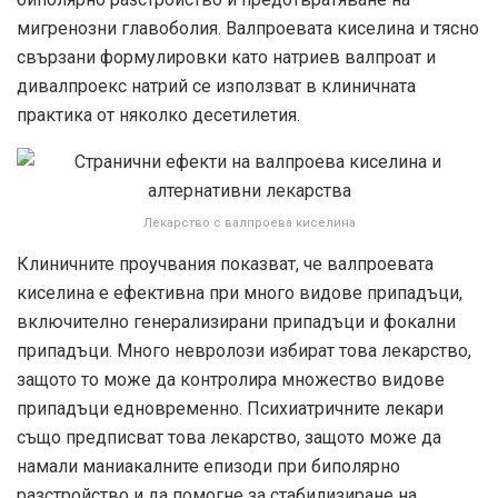
мигренозни главоболия. Валпроевата киселина и тясно
свързани формулировки като натриев валпроат и
дивалпроекс натрий се използват в клиничната
практика от няколко десетилетия.
Лекарство с валпроева киселина
Клиничните проучвания показват, че валпроевата
киселина е ефективна при много видове припадъци,
включително генерализирани припадъци и фокални
припадъци. Много невролози избират това лекарство,
защото то може да контролира множество видове
припадъци едновременно. Психиатричните лекари
също предписват това лекарство, защото може да
намали маниакалните епизоди при биполярно
разстройство и да помогне за стабилизиране на