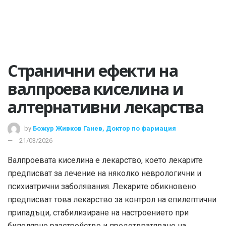
Странични ефекти на
валпроева киселина и
алтернативни лекарства
by
Божур Живков Ганев, Доктор по фармация
21/03/2026
Валпроевата киселина е лекарство, което лекарите
предписват за лечение на няколко неврологични и
психиатрични заболявания. Лекарите обикновено
предписват това лекарство за контрол на епилептични
припадъци, стабилизиране на настроението при
биполярно разстройство и предотвратяване на