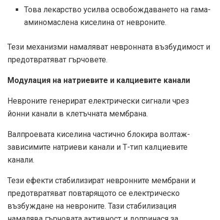
Това лекарство усилва освобождаването на гама-
аминомаслена киселина от невроните.
Тези механизми намаляват невронната възбудимост и
предотвратяват гърчовете.
Модулация на натриевите и калциевите канали
Невроните генерират електрически сигнали чрез
йонни канали в клетъчната мембрана.
Валпроевата киселина частично блокира волтаж-
зависимите натриеви канали и Т-тип калциевите
канали.
Тези ефекти стабилизират невронните мембрани и
предотвратяват повтарящото се електрическо
възбуждане на невроните. Тази стабилизация
намалява гърчовата активност и допринася за