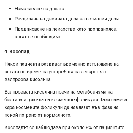
Намаляване на дозата
Разделяне на дневната доза на по-малки дози
Предписване на лекарства като пропранолол,
когато е необходимо.
4. Косопад
Някои пациенти развиват временно изтъняване на
косата по време на употребата на лекарства с
валпроева киселина.
Валпроевата киселина пречи на метаболизма на
биотина и цикъла на космените фоликули. Тази намеса
кара космените фоликули да навлязат във фаза на
покой по-рано от нормалното.
Косопадът се наблюдава при около 8% от пациентите.