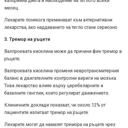
калорийна диета и наблюдение на теглото всеки
месец.
Лекарите понякога преминават към алтернативни
лекарства, ако наддаването на тегло стане сериозно.
3. Тремор на ръцете
Валпроевата киселина може да причини фин тремор в
ръцете.
Валпроевата киселина променя невротрансмитерния
баланс в двигателните контролни вериги на мозъка.
Това лекарство влияе върху церебеларните и
базалните ганглии, които регулират движението.
Клиничните доклади показват, че около 12% от
пациентите изпитват тремор на ръцете.
Лекарите могат да намалят тремора на ръцете чрез: