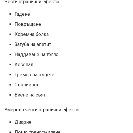
Чести странични ефекти:
Гадене
Повръщане
Коремна болка
Загуба на апетит
Наддаване на тегло
Косопад
Тремор на ръцете
Сънливост
Виене на свят.
Умерено чести странични ефекти:
Диария
Лошо храносмилане