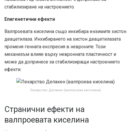
стабилизиране на настроението.
Епигенетични ефекти
Валпроевата киселина също инхибира ензимите хистон
деацетилаза. Инхибирането на хистон деацетилазата
променя генната експресия в невроните. Този
механизъм влияе върху невронната пластичност и
може да допринесе за стабилизиращи настроението
ефекти.
Лекарство Депакен (валпроева киселина)
Странични ефекти на
валпроевата киселина