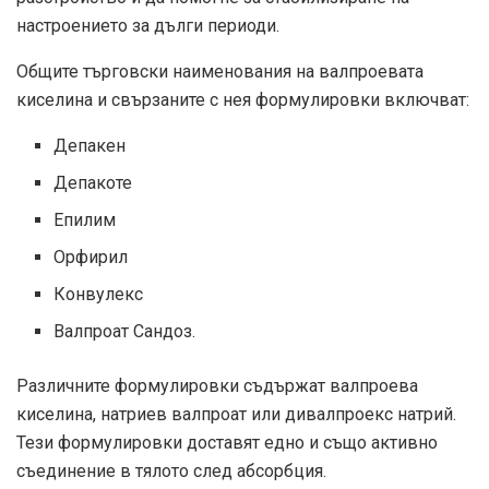
настроението за дълги периоди.
Общите търговски наименования на валпроевата
киселина и свързаните с нея формулировки включват:
Депакен
Депакоте
Епилим
Орфирил
Конвулекс
Валпроат Сандоз.
Различните формулировки съдържат валпроева
киселина, натриев валпроат или дивалпроекс натрий.
Тези формулировки доставят едно и също активно
съединение в тялото след абсорбция.