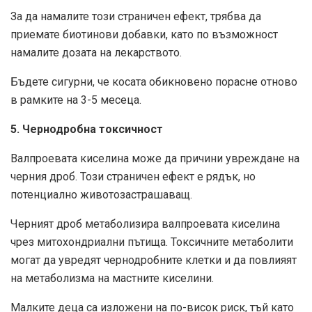
За да намалите този страничен ефект, трябва да
приемате биотинови добавки, като по възможност
намалите дозата на лекарството.
Бъдете сигурни, че косата обикновено порасне отново
в рамките на 3-5 месеца.
5. Чернодробна токсичност
Валпроевата киселина може да причини увреждане на
черния дроб. Този страничен ефект е рядък, но
потенциално животозастрашаващ.
Черният дроб метаболизира валпроевата киселина
чрез митохондриални пътища. Токсичните метаболити
могат да увредят чернодробните клетки и да повлияят
на метаболизма на мастните киселини.
Малките деца са изложени на по-висок риск, тъй като