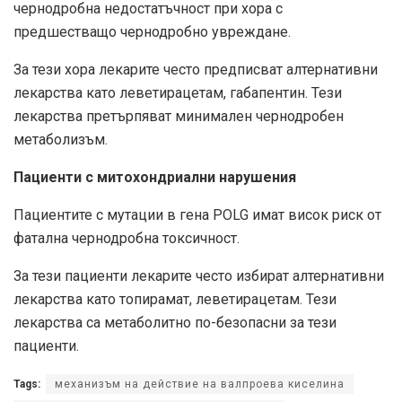
чернодробна недостатъчност при хора с
предшестващо чернодробно увреждане.
За тези хора лекарите често предписват алтернативни
лекарства като леветирацетам, габапентин. Тези
лекарства претърпяват минимален чернодробен
метаболизъм.
Пациенти с митохондриални нарушения
Пациентите с мутации в гена POLG имат висок риск от
фатална чернодробна токсичност.
За тези пациенти лекарите често избират алтернативни
лекарства като топирамат, леветирацетам. Тези
лекарства са метаболитно по-безопасни за тези
пациенти.
Tags:
механизъм на действие на валпроева киселина