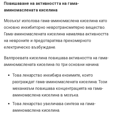
Повишаване на активността на гама-
аминомаслената киселина
Мозъкът използва гама-аминомаслена киселина като
основно инхибиторно невротрансмитерно вещество.
Гама-аминомаслената киселина намалява активността
на невроните и предотвратява прекомерното
електрическо възбуждане.
Валпроевата киселина повишава активността на гама-
аминомаслената киселина по три основни начина:
Това лекарство инхибира ензимите, които
разграждат гама-аминомаслената киселина. Този
механизъм повишава концентрацията на гама-
аминомаслена киселина в мозъка.
Това лекарство увеличава синтеза на гама-
аминомаслена киселина.