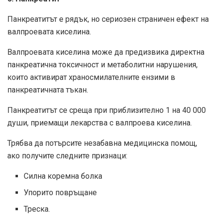
Панкреатитът е рядък, но сериозен страничен ефект на
валпроевата киселина.
Валпроевата киселина може да предизвика директна
панкреатична токсичност и метаболитни нарушения,
които активират храносмилателните ензими в
панкреатичната тъкан.
Панкреатитът се среща при приблизително 1 на 40 000
души, приемащи лекарства с валпроева киселина.
Трябва да потърсите незабавна медицинска помощ,
ако получите следните признаци:
Силна коремна болка
Упорито повръщане
Треска.