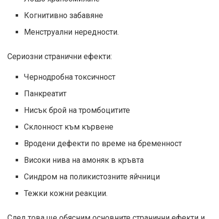
Когнитивно забавяне
Менструални нередности.
Сериозни странични ефекти:
Чернодробна токсичност
Панкреатит
Нисък брой на тромбоцитите
Склонност към кървене
Вродени дефекти по време на бременност
Високи нива на амоняк в кръвта
Синдром на поликистозните яйчници
Тежки кожни реакции.
След това ще обясним основните странични ефекти и