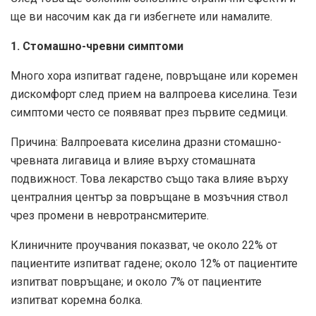
ще ви насочим как да ги избегнете или намалите.
1. Стомашно-чревни симптоми
Много хора изпитват гадене, повръщане или коремен
дискомфорт след прием на валпроева киселина. Тези
симптоми често се появяват през първите седмици.
Причина: Валпроевата киселина дразни стомашно-
чревната лигавица и влияе върху стомашната
подвижност. Това лекарство също така влияе върху
централния център за повръщане в мозъчния ствол
чрез промени в невротрансмитерите.
Клиничните проучвания показват, че около 22% от
пациентите изпитват гадене; около 12% от пациентите
изпитват повръщане; и около 7% от пациентите
изпитват коремна болка.