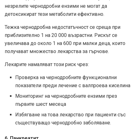
незрелите чернодробни ензими не могат да
детоксикират тези метаболити ефективно.
Тежка чернодробна недостатъчност се среща при
приблизително 1 на 20 000 възрастни. Рискът се
увеличава до около 1 на 600 при малки деца, които
получават множество лекарства за гърчове.
Лекарите намаляват този риск чрез:
Проверка на чернодробните функционални
показатели преди лечение с валпроева киселина
Мониторинг на чернодробните ензими през
първите шест месеца
Избягване на това лекарство при пациенти със
съществуващо чернодробно заболяване.
6. Панкреатит